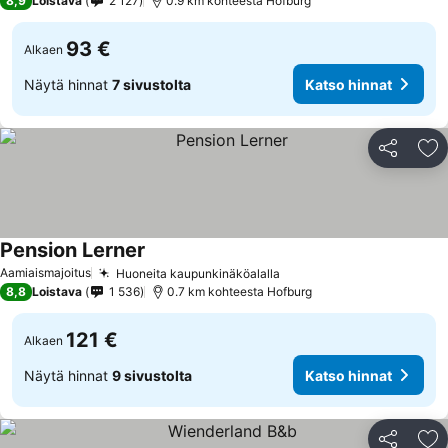
8,9
Loistava
2 127
0.9 km kohteesta Hofburg
93 €
Alkaen
Näytä hinnat
7 sivustolta
Katso hinnat
Jaa
Li
Pension Lerner
Aamiaismajoitus
Huoneita kaupunkinäköalalla
8,8
Loistava
1 536
0.7 km kohteesta Hofburg
121 €
Alkaen
Näytä hinnat
9 sivustolta
Katso hinnat