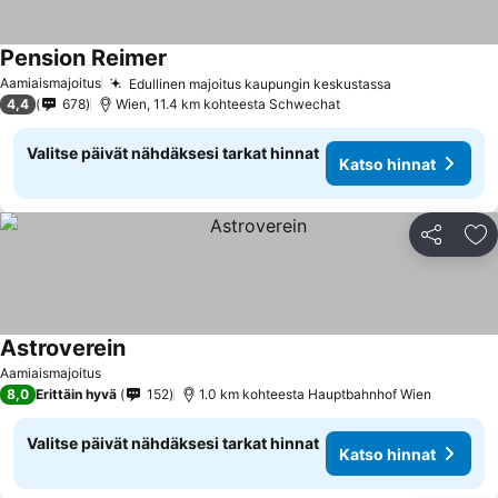
Pension Reimer
Aamiaismajoitus
Edullinen majoitus kaupungin keskustassa
4,4
678
Wien, 11.4 km kohteesta Schwechat
Valitse päivät nähdäksesi tarkat hinnat
Katso hinnat
Jaa
Li
Astroverein
Aamiaismajoitus
8,0
Erittäin hyvä
152
1.0 km kohteesta Hauptbahnhof Wien
Valitse päivät nähdäksesi tarkat hinnat
Katso hinnat