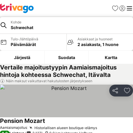
Suosikit
Kirjaud
Val
Kohde
Schwechat
Tulo-/lähtöpäivä
Asiakkaat ja huoneet
Päivämäärät
2 asiakasta, 1 huone
Järjestä
Suodata
Kartta
Vertaile majoitustyypin Aamiaismajoitus
hintoja kohteessa Schwechat, Itävalta
Näin maksut vaikuttavat hakutulosten järjestykseen
Jaa
Li
Pension Mozart
Aamiaismajoitus
Historiallisen alueen boutique-elämys