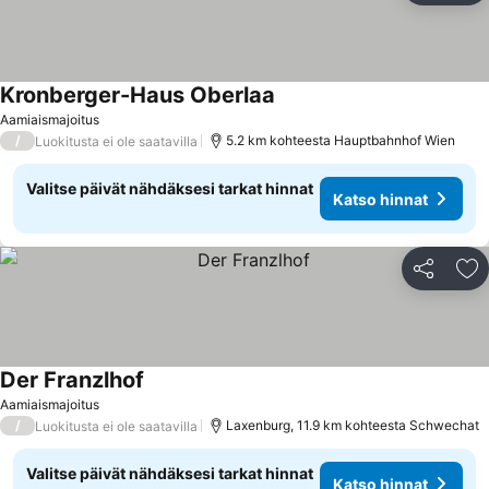
Kronberger-Haus Oberlaa
Aamiaismajoitus
/
5.2 km kohteesta Hauptbahnhof Wien
Luokitusta ei ole saatavilla
Valitse päivät nähdäksesi tarkat hinnat
Katso hinnat
Jaa
Li
Der Franzlhof
Aamiaismajoitus
/
Laxenburg, 11.9 km kohteesta Schwechat
Luokitusta ei ole saatavilla
Valitse päivät nähdäksesi tarkat hinnat
Katso hinnat