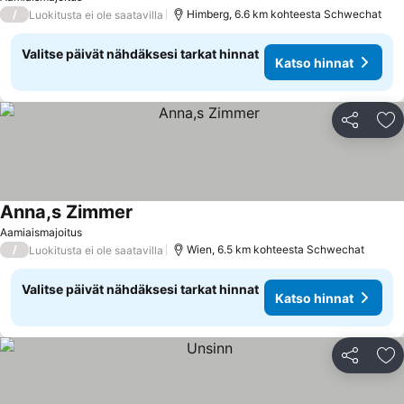
/
Himberg, 6.6 km kohteesta Schwechat
Luokitusta ei ole saatavilla
Valitse päivät nähdäksesi tarkat hinnat
Katso hinnat
Jaa
Li
Anna,s Zimmer
Aamiaismajoitus
/
Wien, 6.5 km kohteesta Schwechat
Luokitusta ei ole saatavilla
Valitse päivät nähdäksesi tarkat hinnat
Katso hinnat
Jaa
Li