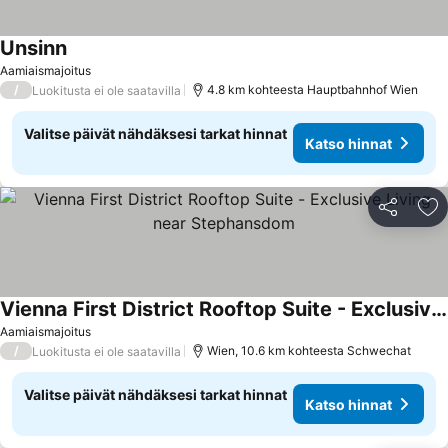
Unsinn
Aamiaismajoitus
/
4.8 km kohteesta Hauptbahnhof Wien
Luokitusta ei ole saatavilla
Valitse päivät nähdäksesi tarkat hinnat
Katso hinnat
Jaa
Li
Vienna First District Rooftop Suite - Exclusive Living near Stephansdom
Aamiaismajoitus
/
Wien, 10.6 km kohteesta Schwechat
Luokitusta ei ole saatavilla
Valitse päivät nähdäksesi tarkat hinnat
Katso hinnat