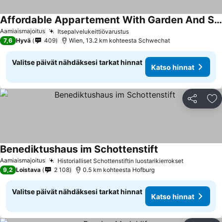
Affordable Appartement With Garden And Shared Bathroom In Vienna
Aamiaismajoitus
Itsepalvelukeittiövarustus
7,6
Hyvä
409
Wien, 13.2 km kohteesta Schwechat
Valitse päivät nähdäksesi tarkat hinnat
Katso hinnat
Jaa
Li
Benediktushaus im Schottenstift
Aamiaismajoitus
Historialliset Schottenstiftin luostarikierrokset
9,2
Loistava
2 108
0.5 km kohteesta Hofburg
Valitse päivät nähdäksesi tarkat hinnat
Katso hinnat