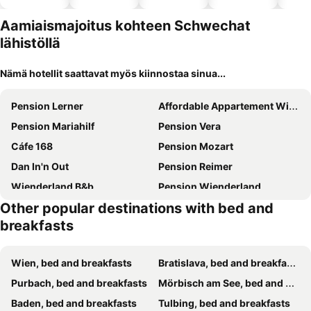
altaalla
hotellit
Aamiaismajoitus kohteen Schwechat
lähistöllä
Nämä hotellit saattavat myös kiinnostaa sinua...
Pension Lerner
Affordable Appartement With Garden And Shared Bathroom In Vienna
Pension Mariahilf
Pension Vera
Cáfe 168
Pension Mozart
Dan In'n Out
Pension Reimer
Wienderland B&b
Pension Wienderland
Other popular destinations with bed and
Anda City Rooms
Benediktushaus im Schottenstift
breakfasts
Privatzimmer Familie Schwarz
Wien, bed and breakfasts
Bratislava, bed and breakfasts
Purbach, bed and breakfasts
Mörbisch am See, bed and breakfasts
Baden, bed and breakfasts
Tulbing, bed and breakfasts