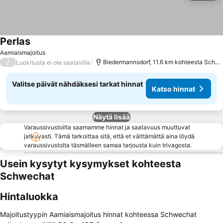
Perlas
Aamiaismajoitus
/
Biedermannsdorf, 11.6 km kohteesta Schwechat
Luokitusta ei ole saatavilla
Valitse päivät nähdäksesi tarkat hinnat
Katso hinnat
Näytä lisää
Varaussivustoilta saamamme hinnat ja saatavuus muuttuvat
jatkuvasti. Tämä tarkoittaa sitä, että et välttämättä aina löydä
varaussivustolta täsmälleen samaa tarjousta kuin trivagosta.
Usein kysytyt kysymykset kohteesta
Schwechat
Hintaluokka
Majoitustyypin Aamiaismajoitus hinnat kohteessa Schwechat