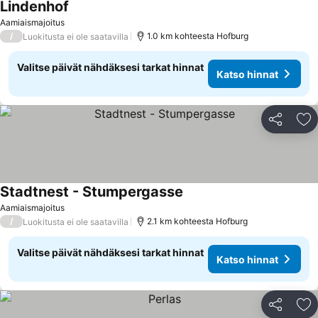
Lindenhof
Aamiaismajoitus
/
1.0 km kohteesta Hofburg
Luokitusta ei ole saatavilla
Valitse päivät nähdäksesi tarkat hinnat
Katso hinnat
Jaa
Li
Stadtnest - Stumpergasse
Aamiaismajoitus
/
2.1 km kohteesta Hofburg
Luokitusta ei ole saatavilla
Valitse päivät nähdäksesi tarkat hinnat
Katso hinnat
Jaa
Li