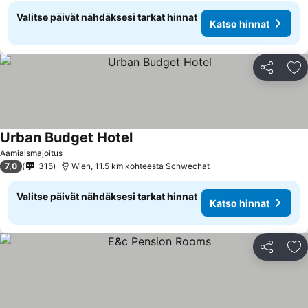
Valitse päivät nähdäksesi tarkat hinnat
Katso hinnat
Jaa
Li
Urban Budget Hotel
Aamiaismajoitus
7,0
315
Wien, 11.5 km kohteesta Schwechat
Valitse päivät nähdäksesi tarkat hinnat
Katso hinnat
Jaa
Li