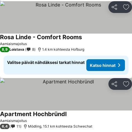
Jaa
Li
Rosa Linde - Comfort Rooms
Aamiaismajoitus
8,9
Loistava
8
1.4 km kohteesta Hofburg
Valitse päivät nähdäksesi tarkat hinnat
Katso hinnat
Jaa
Li
Apartment Hochbründl
Aamiaismajoitus
6,4
11
Mödling, 15.1 km kohteesta Schwechat