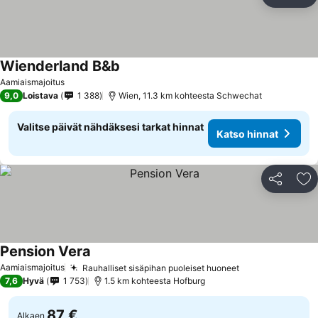
Jaa
Li
Wienderland B&b
Aamiaismajoitus
9,0
Loistava
1 388
Wien, 11.3 km kohteesta Schwechat
Valitse päivät nähdäksesi tarkat hinnat
Katso hinnat
Jaa
Li
Pension Vera
Aamiaismajoitus
Rauhalliset sisäpihan puoleiset huoneet
7,6
Hyvä
1 753
1.5 km kohteesta Hofburg
87 €
Alkaen