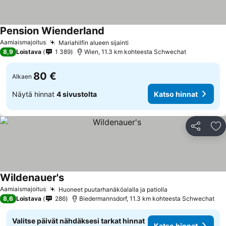
Pension Wienderland
Aamiaismajoitus
Mariahilfin alueen sijainti
8,9
Loistava
1 389
Wien, 11.3 km kohteesta Schwechat
80 €
Alkaen
Näytä hinnat
4 sivustolta
Katso hinnat
Jaa
Li
Wildenauer's
Aamiaismajoitus
Huoneet puutarhanäköalalla ja patiolla
8,6
Loistava
286
Biedermannsdorf, 11.3 km kohteesta Schwechat
Valitse päivät nähdäksesi tarkat hinnat
Katso hinnat