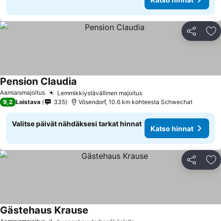
Jaa
Li
Pension Claudia
Aamiaismajoitus
Lemmikkiystävällinen majoitus
9,2
Loistava
335
Vösendorf, 10.6 km kohteesta Schwechat
Valitse päivät nähdäksesi tarkat hinnat
Katso hinnat
Jaa
Li
Gästehaus Krause