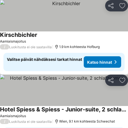
Jaa
Li
Kirschbichler
Aamiaismajoitus
/
1.9 km kohteesta Hofburg
Luokitusta ei ole saatavilla
Valitse päivät nähdäksesi tarkat hinnat
Katso hinnat
Jaa
Li
Hotel Spiess & Spiess - Junior-suite, 2 schlafzimmer
Aamiaismajoitus
/
Wien, 9.1 km kohteesta Schwechat
Luokitusta ei ole saatavilla