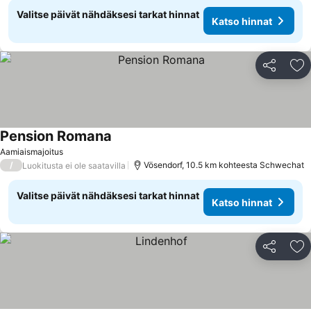
Valitse päivät nähdäksesi tarkat hinnat
Katso hinnat
Jaa
Li
Pension Romana
Aamiaismajoitus
/
Vösendorf, 10.5 km kohteesta Schwechat
Luokitusta ei ole saatavilla
Valitse päivät nähdäksesi tarkat hinnat
Katso hinnat
Jaa
Li