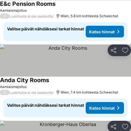
E&c Pension Rooms
Aamiaismajoitus
/
Wien, 5.8 km kohteesta Schwechat
Luokitusta ei ole saatavilla
Valitse päivät nähdäksesi tarkat hinnat
Katso hinnat
Jaa
Li
Anda City Rooms
Aamiaismajoitus
/
Wien, 7.4 km kohteesta Schwechat
Luokitusta ei ole saatavilla
Valitse päivät nähdäksesi tarkat hinnat
Katso hinnat
Jaa
Li