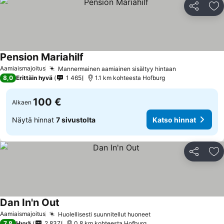
Jaa
Li
Pension Mariahilf
Aamiaismajoitus
Mannermainen aamiainen sisältyy hintaan
8,0
Erittäin hyvä
1 465
1.1 km kohteesta Hofburg
100 €
Alkaen
Näytä hinnat
7 sivustolta
Katso hinnat
Jaa
Li
Dan In'n Out
Aamiaismajoitus
Huolellisesti suunnitellut huoneet
7,8
Hyvä
2 837
0.8 km kohteesta Hofburg