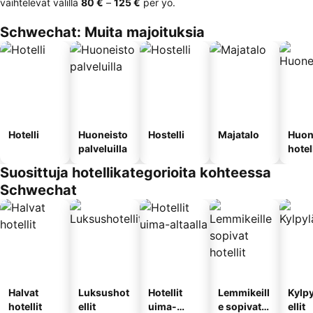
vaihtelevat välillä
‎80 €
–
‎125 €
per yö.
Schwechat: Muita majoituksia
Hotelli
Huoneisto
Hostelli
Majatalo
Huon
palveluilla
hotel
Suosittuja hotellikategorioita kohteessa
Schwechat
Halvat
Luksushot
Hotellit
Lemmikeill
Kylp
hotellit
ellit
uima-
e sopivat
ellit