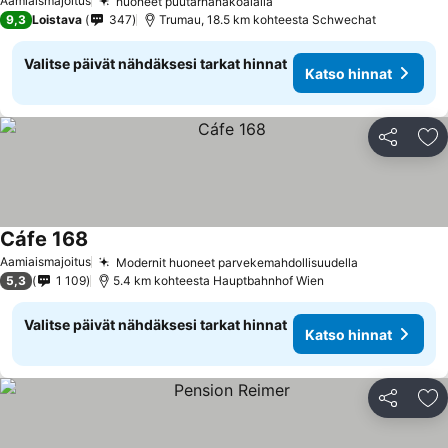
Aamiaismajoitus
huoneet puutarhanäköalalla
9,3
Loistava
347
Trumau, 18.5 km kohteesta Schwechat
Valitse päivät nähdäksesi tarkat hinnat
Katso hinnat
Jaa
Li
Cáfe 168
Aamiaismajoitus
Modernit huoneet parvekemahdollisuudella
5,3
1 109
5.4 km kohteesta Hauptbahnhof Wien
Valitse päivät nähdäksesi tarkat hinnat
Katso hinnat
Jaa
Li