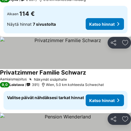
114 €
Alkaen
Näytä hinnat
7 sivustolta
Katso hinnat
Jaa
Li
Privatzimmer Familie Schwarz
Aamiaismajoitus
Näkymät sisäpihalle
9,0
Loistava
391
Wien, 5.0 km kohteesta Schwechat
Valitse päivät nähdäksesi tarkat hinnat
Katso hinnat
Jaa
Li