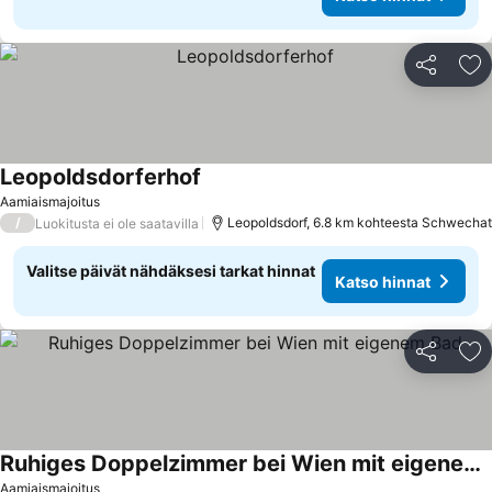
Jaa
Li
Leopoldsdorferhof
Aamiaismajoitus
/
Leopoldsdorf, 6.8 km kohteesta Schwechat
Luokitusta ei ole saatavilla
Valitse päivät nähdäksesi tarkat hinnat
Katso hinnat
Jaa
Li
Ruhiges Doppelzimmer bei Wien mit eigenem Bad
Aamiaismajoitus