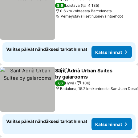
Jaa
Lisää suosikkeihin
Katso hinna
8,6
Loistava
4 135
0.6 km kohteesta Barceloneta
Perheystävälliset huonevaihtoehdot
Katso 
Valitse päivät nähdäksesi tarkat hinnat
Katso hinnat
Sant Adrià Urban Suites
Jaa
Lisää suosikkeihin
by gaiarooms
Katso hinnat
7,6
Hyvä
106
Badalona, 15.2 km kohteesta San Juan Despí
Valitse päivät nähdäksesi tarkat hinnat
Katso hinnat