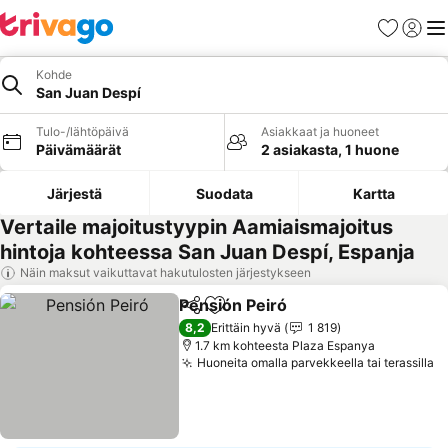
Suosikit
Kirjaud
Val
Kohde
San Juan Despí
Tulo-/lähtöpäivä
Asiakkaat ja huoneet
Päivämäärät
2 asiakasta, 1 huone
Järjestä
Suodata
Kartta
Vertaile majoitustyypin Aamiaismajoitus
hintoja kohteessa San Juan Despí, Espanja
Näin maksut vaikuttavat hakutulosten järjestykseen
Pensión Peiró
Jaa
Lisää suosikkeihin
Katso hinnat
8,2
Erittäin hyvä
1 819
1.7 km kohteesta Plaza Espanya
Huoneita omalla parvekkeella tai terassilla
K