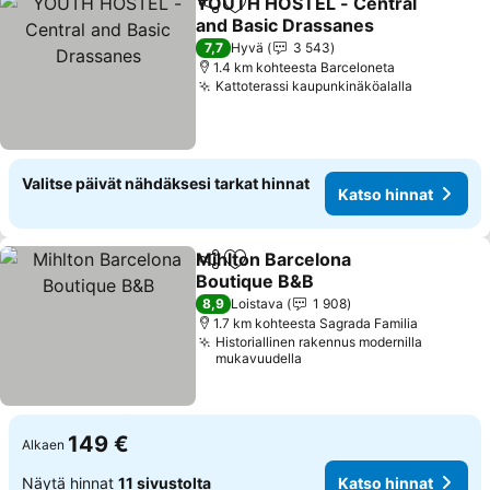
YOUTH HOSTEL - Central
Jaa
Lisää suosikkeihin
and Basic Drassanes
Katso hinnat
7,7
Hyvä
3 543
1.4 km kohteesta Barceloneta
Kattoterassi kaupunkinäköalalla
Katso hin
Valitse päivät nähdäksesi tarkat hinnat
Katso hinnat
Mihlton Barcelona
Jaa
Lisää suosikkeihin
Boutique B&B
Katso hinnat
8,9
Loistava
1 908
1.7 km kohteesta Sagrada Familia
Historiallinen rakennus modernilla
mukavuudella
149 €
Alkaen
Näytä hinnat
11 sivustolta
Katso hinnat