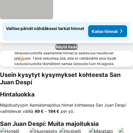
Valitse päivät nähdäksesi tarkat hinnat
Katso hinnat
Näytä lisää
Varaussivustoilta saamamme hinnat ja saatavuus muuttuvat
jatkuvasti. Tämä tarkoittaa sitä, että et välttämättä aina löydä
varaussivustolta täsmälleen samaa tarjousta kuin trivagosta.
Usein kysytyt kysymykset kohteesta San
Juan Despí
Hintaluokka
Majoitustyypin Aamiaismajoitus hinnat kohteessa San Juan Despí
vaihtelevat välillä
‎49 €
–
‎194 €
per yö.
San Juan Despí: Muita majoituksia