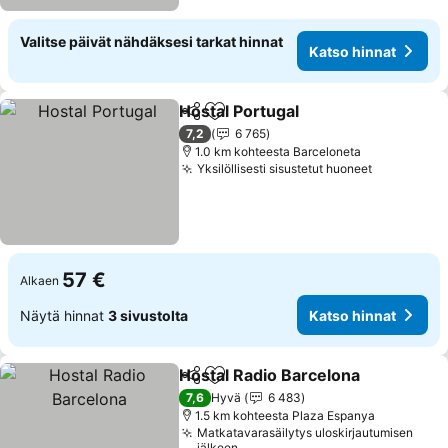
Valitse päivät nähdäksesi tarkat hinnat
Katso hinnat
Hostal Portugal
Jaa
Lisää suosikkeihin
Katso hinn
7,2
6 765
1.0 km kohteesta Barceloneta
Yksilöllisesti sisustetut huoneet
Katso hin
57 €
Alkaen
Näytä hinnat
3 sivustolta
Katso hinnat
Hostal Radio Barcelona
Jaa
Lisää suosikkeihin
Kat
7,6
Hyvä
6 483
1.5 km kohteesta Plaza Espanya
Matkatavarasäilytys uloskirjautumisen
jälkeen