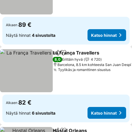
89 €
Alkaen
Näytä hinnat
4 sivustolta
Katso hinnat
La França Travellers
Jaa
Lisää suosikkeihin
Katso 
8,0
Erittäin hyvä
4 720
Barcelona, 8.5 km kohteesta San Juan Despí
Tyylikäs ja romanttinen sisustus
Katso hin
82 €
Alkaen
Näytä hinnat
6 sivustolta
Katso hinnat
Hostal Orleans