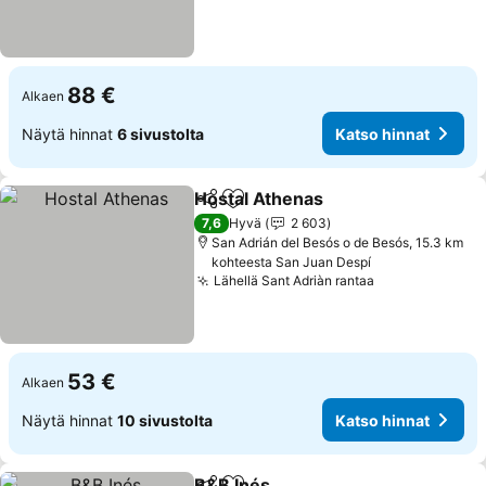
88 €
Alkaen
Näytä hinnat
6 sivustolta
Katso hinnat
Hostal Athenas
Jaa
Lisää suosikkeihin
Katso hinna
7,6
Hyvä
2 603
San Adrián del Besós o de Besós, 15.3 km
kohteesta San Juan Despí
Lähellä Sant Adriàn rantaa
Katso hinnat
53 €
Alkaen
Näytä hinnat
10 sivustolta
Katso hinnat
B&B Inés