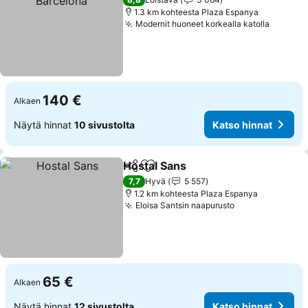
1.3 km kohteesta Plaza Espanya
Modernit huoneet korkealla katolla
Katso h
140 €
Alkaen
Näytä hinnat
10 sivustolta
Katso hinnat
Hostal Sans
Jaa
Lisää suosikkeihin
Katso hinnat
7,7
Hyvä
5 557
1.2 km kohteesta Plaza Espanya
Eloisa Santsin naapurusto
Katso hinnat
65 €
Alkaen
Näytä hinnat
12 sivustolta
Katso hinnat