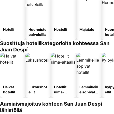
Hotelli
Huoneisto
Hostelli
Majatalo
Huon
palveluilla
hotel
Suosittuja hotellikategorioita kohteessa San
Juan Despí
Halvat
Luksushot
Hotellit
Lemmikeill
Kylp
hotellit
ellit
uima-
e sopivat
ellit
altaalla
hotellit
Aamiaismajoitus kohteen San Juan Despí
lähistöllä