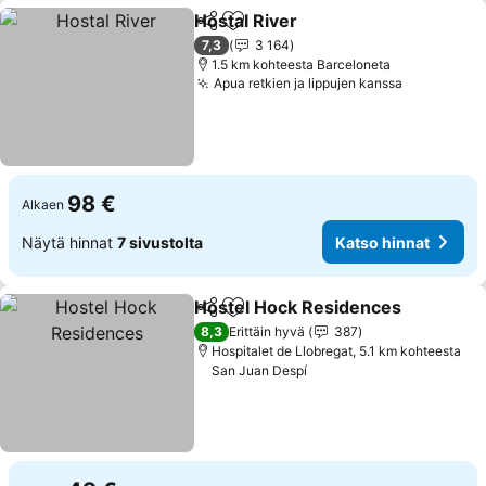
Hostal River
Jaa
Lisää suosikkeihin
Katso hinnat
7,3
3 164
1.5 km kohteesta Barceloneta
Apua retkien ja lippujen kanssa
Katso hin
98 €
Alkaen
Näytä hinnat
7 sivustolta
Katso hinnat
Hostel Hock Residences
Jaa
Lisää suosikkeihin
K
8,3
Erittäin hyvä
387
Hospitalet de Llobregat, 5.1 km kohteesta
San Juan Despí