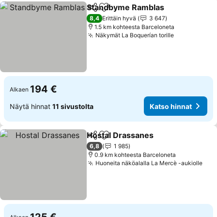
Standbyme Ramblas
Jaa
Lisää suosikkeihin
Katso
8,4
Erittäin hyvä
3 647
1.5 km kohteesta Barceloneta
Näkymät La Boquerían torille
Katso hinna
194 €
Alkaen
Näytä hinnat
11 sivustolta
Katso hinnat
Hostal Drassanes
Jaa
Lisää suosikkeihin
Katso hi
6,8
1 985
0.9 km kohteesta Barceloneta
Huoneita näköalalla La Mercè -aukiolle
Kat