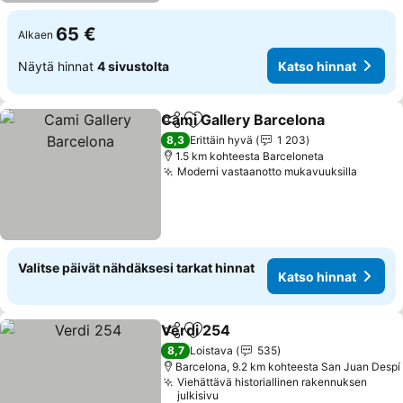
65 €
Alkaen
Näytä hinnat
4 sivustolta
Katso hinnat
Cami Gallery Barcelona
Jaa
Lisää suosikkeihin
Kat
8,3
Erittäin hyvä
1 203
1.5 km kohteesta Barceloneta
Moderni vastaanotto mukavuuksilla
Katso 
Valitse päivät nähdäksesi tarkat hinnat
Katso hinnat
Verdi 254
Jaa
Lisää suosikkeihin
Katso hinnat
8,7
Loistava
535
Barcelona, 9.2 km kohteesta San Juan Despí
Viehättävä historiallinen rakennuksen
julkisivu