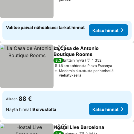
Valitse päivät nähdäksesi tarkat hinnat
Katso hinnat
La Casa de Antonio
Jaa
Lisää suosikkeihin
Boutique Rooms
Katso hinnat
8,3
Erittäin hyvä
1 352
1.6 km kohteesta Plaza Espanya
Modernia sisustusta perinteisellä
viehätyksellä
88 €
Alkaen
Näytä hinnat
9 sivustolta
Katso hinnat
Hostal Live Barcelona
Jaa
Lisää suosikkeihin
Kats
8,8
Loistava
3 064