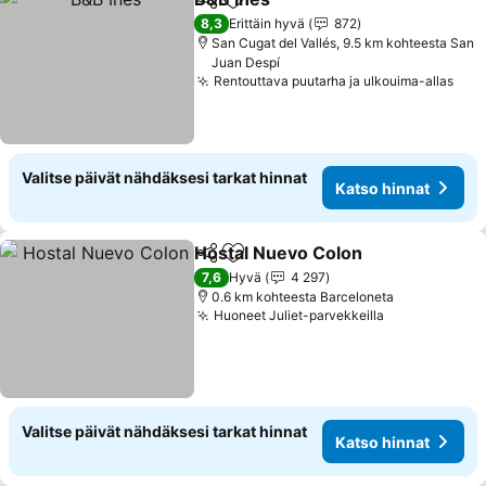
Jaa
Lisää suosikkeihin
Katso hinnat
8,3
Erittäin hyvä
872
San Cugat del Vallés, 9.5 km kohteesta San
Juan Despí
Rentouttava puutarha ja ulkouima-allas
Kat
Valitse päivät nähdäksesi tarkat hinnat
Katso hinnat
Hostal Nuevo Colon
Jaa
Lisää suosikkeihin
Katso 
7,6
Hyvä
4 297
0.6 km kohteesta Barceloneta
Huoneet Juliet-parvekkeilla
Katso hinnat
Valitse päivät nähdäksesi tarkat hinnat
Katso hinnat