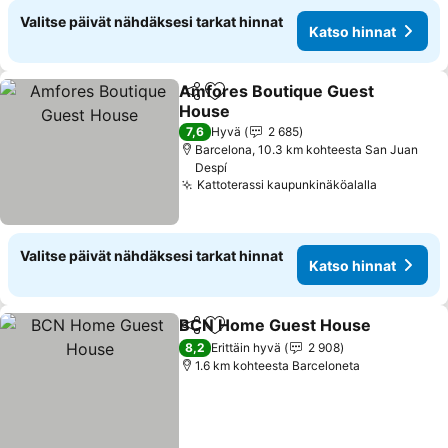
Valitse päivät nähdäksesi tarkat hinnat
Katso hinnat
Amfores Boutique Guest
Jaa
Lisää suosikkeihin
House
Katso hinnat
7,6
Hyvä
2 685
Barcelona, 10.3 km kohteesta San Juan
Despí
Kattoterassi kaupunkinäköalalla
Katso hin
Valitse päivät nähdäksesi tarkat hinnat
Katso hinnat
BCN Home Guest House
Jaa
Lisää suosikkeihin
K
8,2
Erittäin hyvä
2 908
1.6 km kohteesta Barceloneta