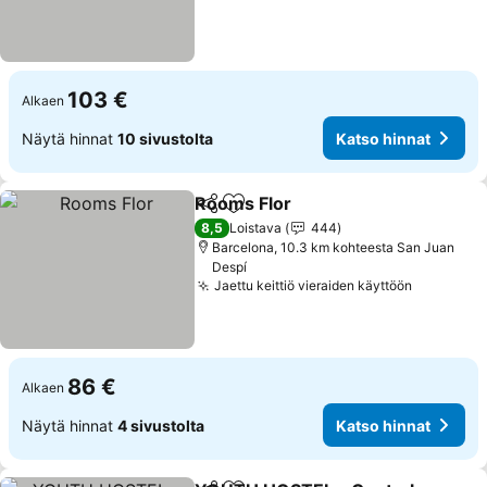
103 €
Alkaen
Näytä hinnat
10 sivustolta
Katso hinnat
Rooms Flor
Jaa
Lisää suosikkeihin
Katso hinnat
8,5
Loistava
444
Barcelona, 10.3 km kohteesta San Juan
Despí
Jaettu keittiö vieraiden käyttöön
Katso hi
86 €
Alkaen
Näytä hinnat
4 sivustolta
Katso hinnat