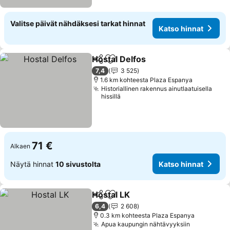
Valitse päivät nähdäksesi tarkat hinnat
Katso hinnat
Hostal Delfos
Jaa
Lisää suosikkeihin
Katso hinnat
7,4
3 525
1.6 km kohteesta Plaza Espanya
Historiallinen rakennus ainutlaatuisella
hissillä
71 €
Alkaen
Näytä hinnat
10 sivustolta
Katso hinnat
Hostal LK
Jaa
Lisää suosikkeihin
Katso hinnat
6,4
2 608
0.3 km kohteesta Plaza Espanya
Apua kaupungin nähtävyyksiin
Katso hinn