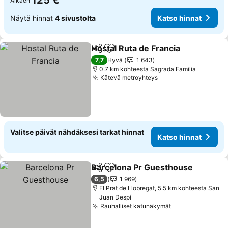
125 €
Alkaen
Näytä hinnat
4 sivustolta
Katso hinnat
Hostal Ruta de Francia
Jaa
Lisää suosikkeihin
Kat
7,7
Hyvä
1 643
0.7 km kohteesta Sagrada Familia
Kätevä metroyhteys
Katso hinnat
Valitse päivät nähdäksesi tarkat hinnat
Katso hinnat
Barcelona Pr Guesthouse
Jaa
Lisää suosikkeihin
6,5
1 969
El Prat de Llobregat, 5.5 km kohteesta San
Juan Despí
Rauhalliset katunäkymät
Katso hinnat