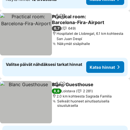
Practical room:
Jaa
Lisää suosikkeihin
Barcelona-Fira-Airport
Katso hinnat
6,7
649
Hospitalet de Llobregat, 6.1 km kohteesta
San Juan Despí
Näkymät sisäpihalle
Katso hinnat
Valitse päivät nähdäksesi tarkat hinnat
Katso hinnat
Blanc Guesthouse
Jaa
Lisää suosikkeihin
Katso hi
8,8
Loistava
2 281
2.0 km kohteesta Sagrada Familia
Selkeät huoneet ainutlaatuisella
sisustuksella