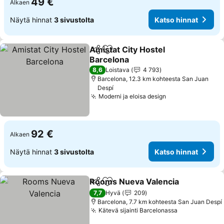
49 €
Alkaen
Näytä hinnat
3 sivustolta
Katso hinnat
Amistat City Hostel
Jaa
Lisää suosikkeihin
Barcelona
Katso hinnat
8,6
Loistava
4 793
Barcelona, 12.3 km kohteesta San Juan
Despí
Moderni ja eloisa design
Katso hinnat
92 €
Alkaen
Näytä hinnat
3 sivustolta
Katso hinnat
Rooms Nueva Valencia
Jaa
Lisää suosikkeihin
Kat
7,7
Hyvä
209
Barcelona, 7.7 km kohteesta San Juan Despí
Kätevä sijainti Barcelonassa
Katso hinna