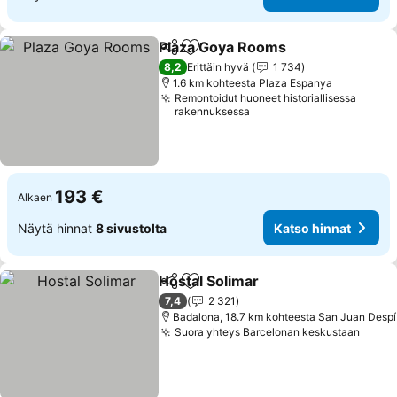
Plaza Goya Rooms
Jaa
Lisää suosikkeihin
Katso h
8,2
Erittäin hyvä
1 734
1.6 km kohteesta Plaza Espanya
Remontoidut huoneet historiallisessa
rakennuksessa
193 €
Alkaen
Näytä hinnat
8 sivustolta
Katso hinnat
Hostal Solimar
Jaa
Lisää suosikkeihin
Katso hinna
7,4
2 321
Badalona, 18.7 km kohteesta San Juan Despí
Suora yhteys Barcelonan keskustaan
Katso