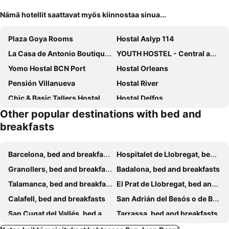
Nämä hotellit saattavat myös kiinnostaa sinua...
Plaza Goya Rooms
Hostal Aslyp 114
La Casa de Antonio Boutique Rooms
YOUTH HOSTEL - Central and Basic Drassanes
Yomo Hostal BCN Port
Hostal Orleans
Pensión Villanueva
Hostal River
Chic & Basic Tallers Hostal
Hostal Delfos
Other popular destinations with bed and
Pensión Peiró
Hostal Portugal
breakfasts
Mihlton Barcelona Boutique B&B
BCN Home Guest House
Brustar Sagrada Familia
Hostal Sans
Barcelona, bed and breakfasts
Hospitalet de Llobregat, bed and breakfasts
Blanc Guesthouse
Amfores Boutique Guest House
Granollers, bed and breakfasts
Badalona, bed and breakfasts
Enzo Fira Guest House
Hostal Balmes Centro
Talamanca, bed and breakfasts
El Prat de Llobregat, bed and breakfasts
Hostal Barcelona
Hostal Apolo
Calafell, bed and breakfasts
San Adrián del Besós o de Besós, bed and breakfasts
Rooms Flor
Amistat City Hostel Barcelona
San Cugat del Vallés, bed and breakfasts
Tarrassa, bed and breakfasts
Hostal LK
Nuevo Balmes Habitaciones
Sitges, bed and breakfasts
San Quintín de Mediona, bed and breakfasts