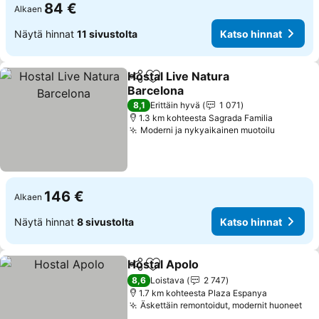
84 €
Alkaen
Näytä hinnat
11 sivustolta
Katso hinnat
Hostal Live Natura
Jaa
Lisää suosikkeihin
Barcelona
Katso hinnat
8,1
Erittäin hyvä
1 071
1.3 km kohteesta Sagrada Familia
Moderni ja nykyaikainen muotoilu
Katso hi
146 €
Alkaen
Näytä hinnat
8 sivustolta
Katso hinnat
Hostal Apolo
Jaa
Lisää suosikkeihin
Katso hinnat
8,6
Loistava
2 747
1.7 km kohteesta Plaza Espanya
Äskettäin remontoidut, modernit huoneet
Kat