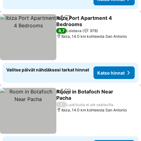
Ibiza Port Apartment 4
Jaa
Lisää suosikkeihin
Bedrooms
Katso hinnat
8,7
Loistava
978
Ibiza, 14.0 km kohteesta San Antonio
Valitse päivät nähdäksesi tarkat hinnat
Katso hinnat
Room in Botafoch Near
Jaa
Lisää suosikkeihin
Pacha
Katso hinnat
/
Luokitusta ei ole saatavilla
Ibiza, 14.0 km kohteesta San Antonio