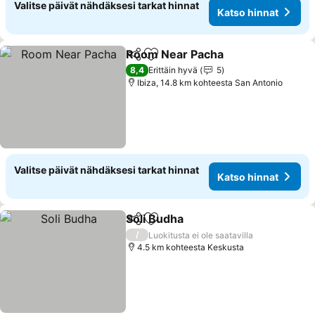
Valitse päivät nähdäksesi tarkat hinnat
Katso hinnat
Room Near Pacha
Jaa
Lisää suosikkeihin
Katso hi
8,4
Erittäin hyvä
5
Ibiza, 14.8 km kohteesta San Antonio
Valitse päivät nähdäksesi tarkat hinnat
Katso hinnat
Soli Budha
Jaa
Lisää suosikkeihin
Katso hinnat
/
Luokitusta ei ole saatavilla
4.5 km kohteesta Keskusta