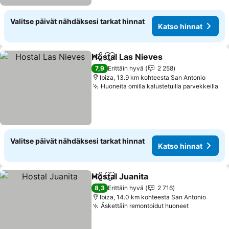
Valitse päivät nähdäksesi tarkat hinnat
Katso hinnat
Hostal Las Nieves
Jaa
Lisää suosikkeihin
Katso hi
7,9
Erittäin hyvä
2 258
Ibiza, 13.9 km kohteesta San Antonio
Huoneita omilla kalustetuilla parvekkeilla
Ka
Valitse päivät nähdäksesi tarkat hinnat
Katso hinnat
Hostal Juanita
Jaa
Lisää suosikkeihin
Katso hinnat
8,3
Erittäin hyvä
2 716
Ibiza, 14.0 km kohteesta San Antonio
Äskettäin remontoidut huoneet
Katso hinn