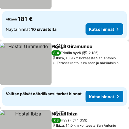
181 €
Alkaen
Näytä hinnat
10 sivustolta
Katso hinnat
Hostal Giramundo
Jaa
Lisää suosikkeihin
Katso hi
8,4
Erittäin hyvä
2 186
Ibiza, 13.9 km kohteesta San Antonio
Terassit rentoutumiseen ja näköaloihin
Kats
Valitse päivät nähdäksesi tarkat hinnat
Katso hinnat
Hostal Ibiza
Jaa
Lisää suosikkeihin
Katso hinnat
7,8
Hyvä
1 359
Ibiza, 14.0 km kohteesta San Antonio