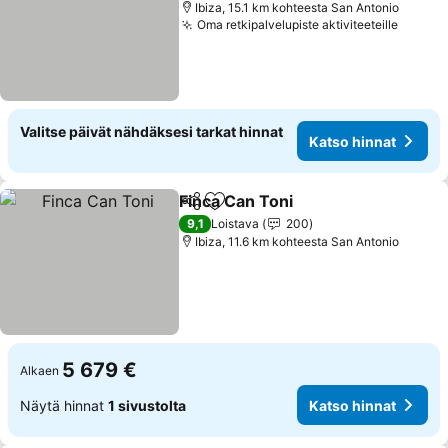
Ibiza, 15.1 km kohteesta San Antonio
Oma retkipalvelupiste aktiviteeteille
Katso 
Valitse päivät nähdäksesi tarkat hinnat
Katso hinnat
Finca Can Toni
Jaa
Lisää suosikkeihin
Katso hinna
9,1
Loistava
200
Ibiza, 11.6 km kohteesta San Antonio
5 679 €
Alkaen
Näytä hinnat
1 sivustolta
Katso hinnat