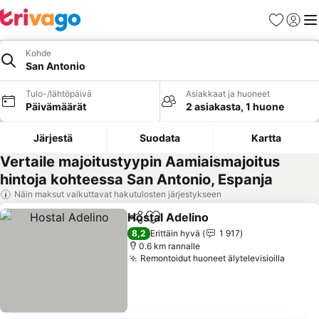
Suosikit
Kirjaud
Val
Kohde
San Antonio
Tulo-/lähtöpäivä
Asiakkaat ja huoneet
Päivämäärät
2 asiakasta, 1 huone
Järjestä
Suodata
Kartta
Vertaile majoitustyypin Aamiaismajoitus
hintoja kohteessa San Antonio, Espanja
Näin maksut vaikuttavat hakutulosten järjestykseen
Hostal Adelino
Jaa
Lisää suosikkeihin
Katso hinna
8,2
Erittäin hyvä
1 917
0.6 km rannalle
Remontoidut huoneet älytelevisioilla
Katso 