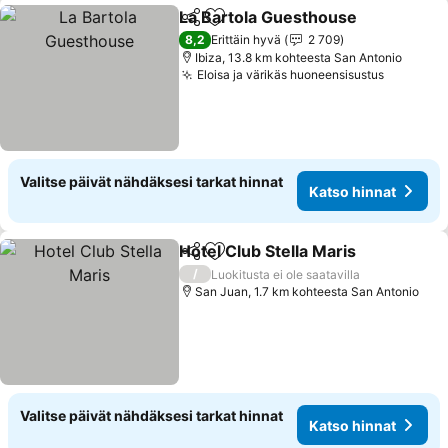
La Bartola Guesthouse
Jaa
Lisää suosikkeihin
Kat
8,2
Erittäin hyvä
2 709
Ibiza, 13.8 km kohteesta San Antonio
Eloisa ja värikäs huoneensisustus
Katso hi
Valitse päivät nähdäksesi tarkat hinnat
Katso hinnat
Hotel Club Stella Maris
Jaa
Lisää suosikkeihin
Kat
/
Luokitusta ei ole saatavilla
San Juan, 1.7 km kohteesta San Antonio
Valitse päivät nähdäksesi tarkat hinnat
Katso hinnat