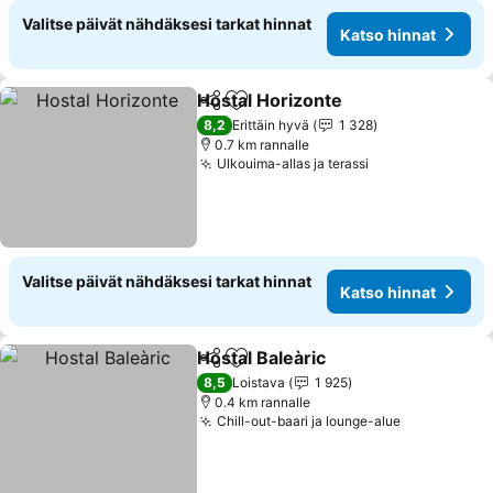
Valitse päivät nähdäksesi tarkat hinnat
Katso hinnat
Hostal Horizonte
Jaa
Lisää suosikkeihin
Katso hin
8,2
Erittäin hyvä
1 328
0.7 km rannalle
Ulkouima-allas ja terassi
Katso hinnat
Valitse päivät nähdäksesi tarkat hinnat
Katso hinnat
Hostal Baleàric
Jaa
Lisää suosikkeihin
Katso hinna
8,5
Loistava
1 925
0.4 km rannalle
Chill-out-baari ja lounge-alue
Katso hinn