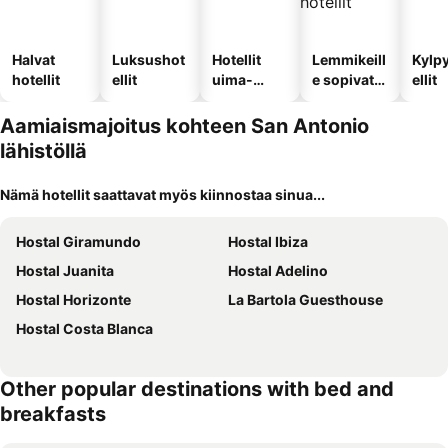
Halvat
Luksushot
Hotellit
Lemmikeill
Kylp
hotellit
ellit
uima-
e sopivat
ellit
altaalla
hotellit
Aamiaismajoitus kohteen San Antonio
lähistöllä
Nämä hotellit saattavat myös kiinnostaa sinua...
Hostal Giramundo
Hostal Ibiza
Hostal Juanita
Hostal Adelino
Hostal Horizonte
La Bartola Guesthouse
Hostal Costa Blanca
Other popular destinations with bed and
breakfasts