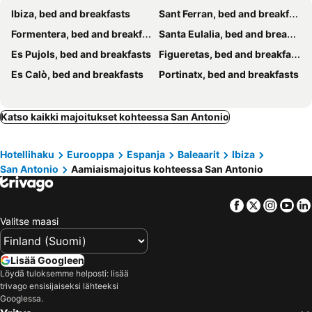
Ibiza, bed and breakfasts
Sant Ferran, bed and breakfasts
Formentera, bed and breakfasts
Santa Eulalia, bed and breakfasts
Es Pujols, bed and breakfasts
Figueretas, bed and breakfasts
Es Calò, bed and breakfasts
Portinatx, bed and breakfasts
Katso kaikki majoitukset kohteessa San Antonio
Hotellihaku
Eurooppa
Espanja
Baleaarit
Ibiza
San Antonio
Aamiaismajoitus kohteessa San Antonio
Facebook
Twitter
Insta
Yo
Valitse maasi
Lisää Googleen
Löydä tuloksemme helposti: lisää
trivago ensisijaiseksi lähteeksi
Googlessa.