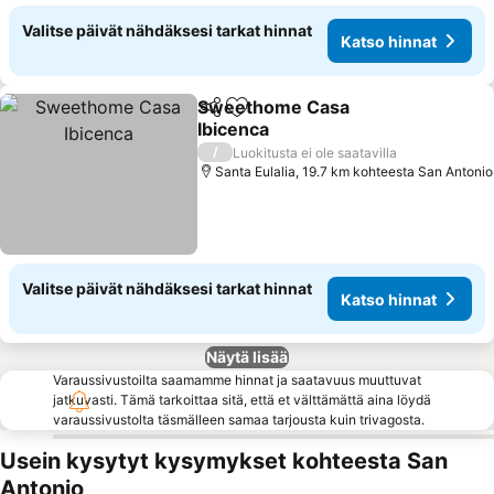
Valitse päivät nähdäksesi tarkat hinnat
Katso hinnat
Sweethome Casa
Jaa
Lisää suosikkeihin
Ibicenca
Katso hinnat
/
Luokitusta ei ole saatavilla
Santa Eulalia, 19.7 km kohteesta San Antonio
Valitse päivät nähdäksesi tarkat hinnat
Katso hinnat
Näytä lisää
Varaussivustoilta saamamme hinnat ja saatavuus muuttuvat
jatkuvasti. Tämä tarkoittaa sitä, että et välttämättä aina löydä
varaussivustolta täsmälleen samaa tarjousta kuin trivagosta.
Usein kysytyt kysymykset kohteesta San
Antonio