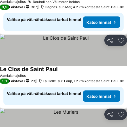
Aamiaismajoitus
Rauhallinen Välimeren keidas
Katso hinnat
9,5
Loistava
367
Cagnes-sur-Mer, 4.2 km kohteesta Saint-Paul-de-
Valitse päivät nähdäksesi tarkat hinnat
Katso hinnat
Jaa
Li
Le Clos de Saint Paul
Katso hinnat
Aamiaismajoitus
9,1
Loistava
23
La Colle-sur-Loup, 1.2 km kohteesta Saint-Paul-de
Valitse päivät nähdäksesi tarkat hinnat
Katso hinnat
Jaa
Li