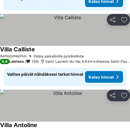
Katso hinnat
Jaa
Li
Villa Calliste
Katso hinnat
Aamiaismajoitus
Pääsy paikallisille pyöräretkille
Katso hinnat
9,6
Loistava
159
Saint-Laurent-du-Var, 6.8 km kohteesta Saint-Pau
Valitse päivät nähdäksesi tarkat hinnat
Katso hinnat
Jaa
Li
Villa Antoline
Katso hinnat