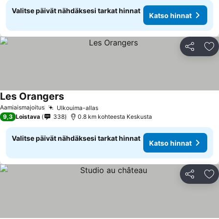
Valitse päivät nähdäksesi tarkat hinnat
Katso hinnat
Jaa
Li
Les Orangers
Katso hinnat
Aamiaismajoitus
Ulkouima-allas
Katso hinnat
9,3
Loistava
338
0.8 km kohteesta Keskusta
Valitse päivät nähdäksesi tarkat hinnat
Katso hinnat
Jaa
Li