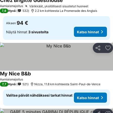
Chez Brigitte Guesthouse
Katso hinnat
Aamiaismajoitus
Värikkäät, yksilöllisesti sisustetut huoneet
Katso hinnat
7,8
Hyvä
532
2.2 km kohteesta La Promenade des Anglais
94 €
Alkaen
Näytä hinnat
3 sivustolta
Katso hinnat
Jaa
Li
My Nice B&b
Katso hinnat
Aamiaismajoitus
7,7
Hyvä
521
Nizza, 11.8 km kohteesta Saint-Paul-de-Vence
Valitse päivät nähdäksesi tarkat hinnat
Katso hinnat