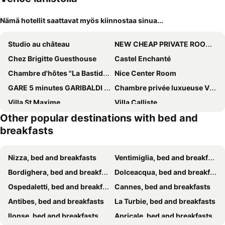
Nämä hotellit saattavat myös kiinnostaa sinua...
Studio au château
NEW CHEAP PRIVATE ROOM, KITCHEN , OVERWIEUW sea,TRAM on spot, 12 minutes from nice train station with tram , beach in 17 min tram , CHAMBRE PRIVÉE pas
Chez Brigitte Guesthouse
Castel Enchanté
Chambre d'hôtes "La Bastide des Eucalyptus"
Nice Center Room
GARE 5 minutes GARIBALDI RÉPUBLIQUE chambre PRIVEE non FUMEUR pour voyageurs CALMES TRAM au pied de l'immeuble
Chambre privée luxueuse Villa Monte 0ropa
Villa St Maxime
Villa Calliste
Other popular destinations with bed and
Chambre et sa salle de bain privée cocooning labellisée
FONDATION CAB St-Paul-de-Vence
breakfasts
Maison Carles BnB
Villa Bellabé
My Nice B&b
Villa La Terre Des Lauriers
Nizza, bed and breakfasts
Ventimiglia, bed and breakfasts
Les Muriers
La Bastide de Freinet
Bordighera, bed and breakfasts
Dolceacqua, bed and breakfasts
Villa Antoline
Villa Mon Rêve Apartements
Ospedaletti, bed and breakfasts
Cannes, bed and breakfasts
Villa Kilauea B&B
Chambre Bed and Breakfast dans villa
Antibes, bed and breakfasts
La Turbie, bed and breakfasts
Villa Le Port d'attache
Blue Dream Cannes Guest House
Ilonse, bed and breakfasts
Apricale, bed and breakfasts
Villa Tricia Cannes