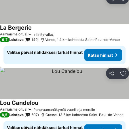
Jaa
Li
La Bergerie
Katso hinnat
Aamiaismajoitus
Infinity-allas
Katso hinnat
9,7
Loistava
149
Vence, 1.4 km kohteesta Saint-Paul-de-Vence
Valitse päivät nähdäksesi tarkat hinnat
Katso hinnat
Jaa
Li
Lou Candelou
Katso hinnat
Aamiaismajoitus
Panoraamanäkymät vuorille ja merelle
Katso hinnat
8,5
Loistava
507
Grasse, 13.5 km kohteesta Saint-Paul-de-Vence
Valitse päivät nähdäksesi tarkat hinnat