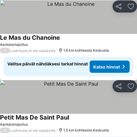
Jaa
Li
Le Mas du Chanoine
Katso hinnat
Aamiaismajoitus
/
1.6 km kohteesta Keskusta
Luokitusta ei ole saatavilla
Valitse päivät nähdäksesi tarkat hinnat
Katso hinnat
Jaa
Li
Petit Mas De Saint Paul
Katso hinnat
Aamiaismajoitus
/
1.5 km kohteesta Keskusta
Luokitusta ei ole saatavilla