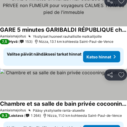
Jaa
Li
GARE 5 minutes GARIBALDI RÉPUBLIQUE chambre PRIVEE non FUMEUR pour voyageurs CALMES TRAM au pied de l'immeuble
Katso hinnat
Aamiaismajoitus
Yksityiset huoneet rauhallisille matkailijoille
Katso hinna
7,5
Hyvä
153
Nizza, 13.1 km kohteesta Saint-Paul-de-Vence
Valitse päivät nähdäksesi tarkat hinnat
Katso hinnat
Jaa
Li
Chambre et sa salle de bain privée cocooning labellisée
Katso hinnat
Aamiaismajoitus
Pääsy yksityiselle ranta-alueelle
Katso hinnat
9,3
Loistava
1 264
Nizza, 11.0 km kohteesta Saint-Paul-de-Vence