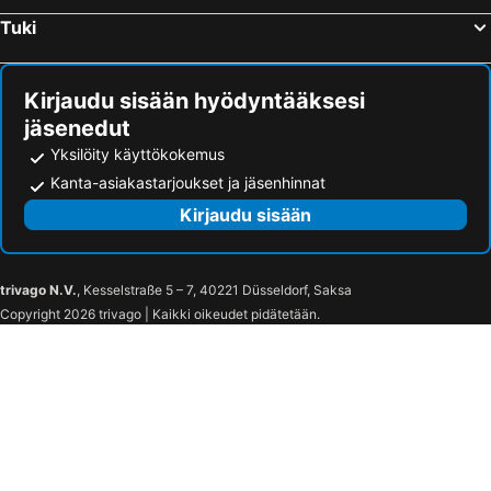
Tuki
Juan-les-Pins, bed and breakfasts
Roubion, bed and breakfasts
Kirjaudu sisään hyödyntääksesi
jäsenedut
Yksilöity käyttökokemus
Kanta-asiakastarjoukset ja jäsenhinnat
Kirjaudu sisään
trivago N.V.
, Kesselstraße 5 – 7, 40221 Düsseldorf, Saksa
Copyright 2026 trivago | Kaikki oikeudet pidätetään.