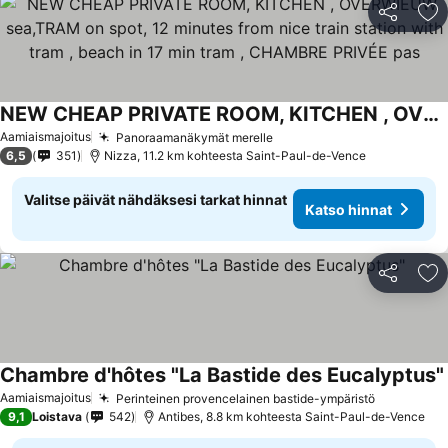
Jaa
Li
NEW CHEAP PRIVATE ROOM, KITCHEN , OVERWIEUW sea,TRAM on spot, 12 minutes from nice train station with tram , beach in 17 min tram , CHAMBRE PRIVÉE pas
Katso hinnat
Aamiaismajoitus
Panoraamanäkymät merelle
Katso hinnat
6,5
351
Nizza, 11.2 km kohteesta Saint-Paul-de-Vence
Valitse päivät nähdäksesi tarkat hinnat
Katso hinnat
Jaa
Li
Chambre d'hôtes "La Bastide des Eucalyptus"
Aamiaismajoitus
Perinteinen provencelainen bastide-ympäristö
Katso hin
9,1
Loistava
542
Antibes, 8.8 km kohteesta Saint-Paul-de-Vence