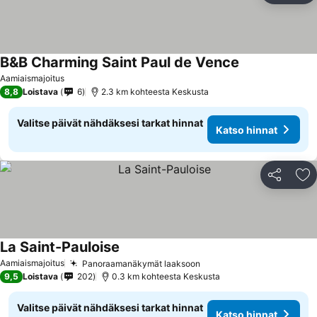
B&B Charming Saint Paul de Vence
Katso hinnat
Aamiaismajoitus
8,8
Loistava
6
2.3 km kohteesta Keskusta
Valitse päivät nähdäksesi tarkat hinnat
Katso hinnat
Jaa
Li
La Saint-Pauloise
Katso hinnat
Aamiaismajoitus
Panoraamanäkymät laaksoon
Katso hinnat
9,5
Loistava
202
0.3 km kohteesta Keskusta
Valitse päivät nähdäksesi tarkat hinnat
Katso hinnat