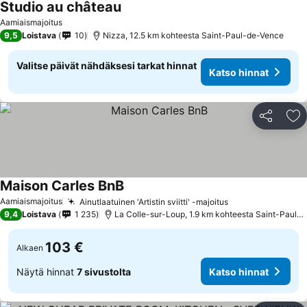
Studio au château
Katso hinnat
Aamiaismajoitus
9,5
Loistava
10
Nizza, 12.5 km kohteesta Saint-Paul-de-Vence
Valitse päivät nähdäksesi tarkat hinnat
Katso hinnat
Jaa
Li
Maison Carles BnB
Katso hinnat
Aamiaismajoitus
Ainutlaatuinen 'Artistin sviitti' -majoitus
Katso hinnat
9,4
Loistava
1 235
La Colle-sur-Loup, 1.9 km kohteesta Saint-Paul-
103 €
Alkaen
Näytä hinnat
7 sivustolta
Katso hinnat