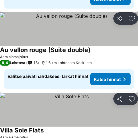
Jaa
Li
Au vallon rouge (Suite double)
Katso hinnat
Aamiaismajoitus
9,4
Loistava
18
1.6 km kohteesta Keskusta
Valitse päivät nähdäksesi tarkat hinnat
Katso hinnat
Jaa
Li
Villa Sole Flats
Katso hinnat
Aamiaismajoitus