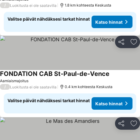
/
1.8 km kohteesta Keskusta
Luokitusta ei ole saatavilla
Valitse päivät nähdäksesi tarkat hinnat
Katso hinnat
Jaa
Li
FONDATION CAB St-Paul-de-Vence
Katso hinnat
Aamiaismajoitus
/
0.4 km kohteesta Keskusta
Luokitusta ei ole saatavilla
Valitse päivät nähdäksesi tarkat hinnat
Katso hinnat
Jaa
Li