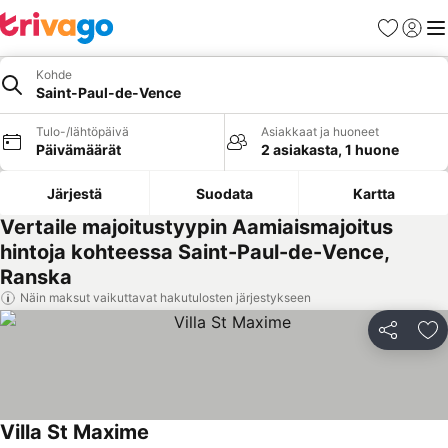
Suosikit
Kirjaud
Val
Kohde
Saint-Paul-de-Vence
Tulo-/lähtöpäivä
Asiakkaat ja huoneet
Päivämäärät
2 asiakasta, 1 huone
Järjestä
Suodata
Kartta
Vertaile majoitustyypin Aamiaismajoitus
hintoja kohteessa Saint-Paul-de-Vence,
Ranska
Näin maksut vaikuttavat hakutulosten järjestykseen
Jaa
Li
Villa St Maxime
Katso hinnat