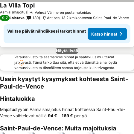
La Villa Topi
Katso hinnat
Aamiaismajoitus
Vehreä Välimeren puutarhakeidas
Katso hinnat
9,7
Loistava
180
Antibes, 13.2 km kohteesta Saint-Paul-de-Vence
Valitse päivät nähdäksesi tarkat hinnat
Katso hinnat
Näytä lisää
Varaussivustoilta saamamme hinnat ja saatavuus muuttuvat
jatkuvasti. Tämä tarkoittaa sitä, että et välttämättä aina löydä
varaussivustolta täsmälleen samaa tarjousta kuin trivagosta.
Usein kysytyt kysymykset kohteesta Saint-
Paul-de-Vence
Hintaluokka
Majoitustyypin Aamiaismajoitus hinnat kohteessa Saint-Paul-de-
Vence vaihtelevat välillä
‎94 €
–
‎169 €
per yö.
Saint-Paul-de-Vence: Muita majoituksia