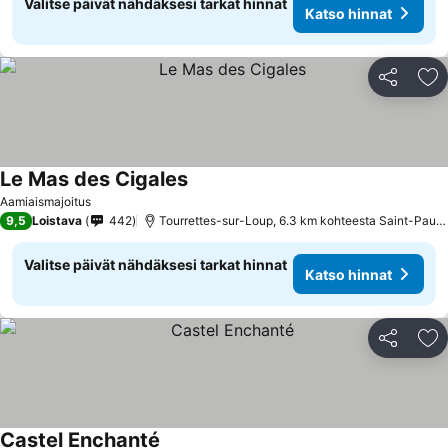
Valitse päivät nähdäksesi tarkat hinnat
Katso hinnat
Jaa
Li
Le Mas des Cigales
Katso hinnat
Aamiaismajoitus
9,5
Loistava
442
Tourrettes-sur-Loup, 6.3 km kohteesta Saint-Paul
Valitse päivät nähdäksesi tarkat hinnat
Katso hinnat
Jaa
Li
Castel Enchanté