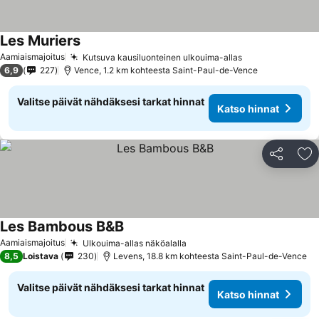
Les Muriers
Katso hinnat
Aamiaismajoitus
Kutsuva kausiluonteinen ulkouima-allas
Katso hinnat
6,9
227
Vence, 1.2 km kohteesta Saint-Paul-de-Vence
Valitse päivät nähdäksesi tarkat hinnat
Katso hinnat
Jaa
Li
Les Bambous B&B
Katso hinnat
Aamiaismajoitus
Ulkouima-allas näköalalla
Katso hinnat
8,5
Loistava
230
Levens, 18.8 km kohteesta Saint-Paul-de-Vence
Valitse päivät nähdäksesi tarkat hinnat
Katso hinnat