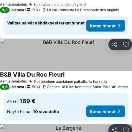
Katso hinnat
Aamiaismajoitus
Kukkulan laella puistonäkymillä
Katso hinnat
9,3
Loistava
294
1.8 km kohteesta La Promenade des Anglais
Valitse päivät nähdäksesi tarkat hinnat
Katso hinnat
Jaa
Li
B&B Villa Du Roc Fleuri
Katso hinnat
Aamiaismajoitus
Kotitekoinen aamiainen paikallisilla herkuilla
Katso hinn
9,6
Loistava
504
Cannes, 18.0 km kohteesta Saint-Paul-de-Vence
169 €
Alkaen
Näytä hinnat
10 sivustolta
Katso hinnat