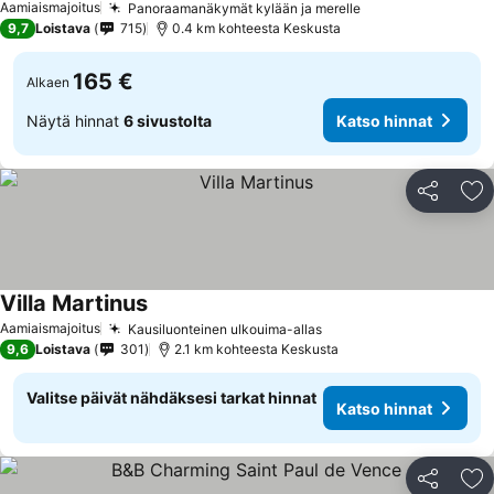
Aamiaismajoitus
Panoraamanäkymät kylään ja merelle
Katso hinnat
9,7
Loistava
715
0.4 km kohteesta Keskusta
165 €
Alkaen
Näytä hinnat
6 sivustolta
Katso hinnat
Jaa
Li
Villa Martinus
Katso hinnat
Aamiaismajoitus
Kausiluonteinen ulkouima-allas
Katso hinnat
9,6
Loistava
301
2.1 km kohteesta Keskusta
Valitse päivät nähdäksesi tarkat hinnat
Katso hinnat
Jaa
Li