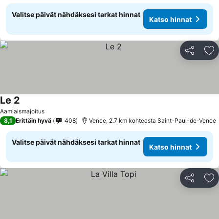
Valitse päivät nähdäksesi tarkat hinnat
Katso hinnat
Jaa
Li
Le 2
Katso hinnat
Aamiaismajoitus
8,1
Erittäin hyvä
408
Vence, 2.7 km kohteesta Saint-Paul-de-Vence
Valitse päivät nähdäksesi tarkat hinnat
Katso hinnat
Jaa
Li