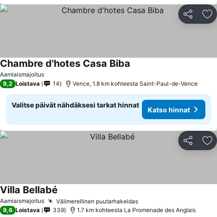
Jaa
Li
Chambre d'hotes Casa Biba
Katso hinnat
Aamiaismajoitus
9,2
Loistava
14
Vence, 1.8 km kohteesta Saint-Paul-de-Vence
Valitse päivät nähdäksesi tarkat hinnat
Katso hinnat
Jaa
Li
Villa Bellabé
Katso hinnat
Aamiaismajoitus
Välimerellinen puutarhakeidas
Katso hinnat
9,6
Loistava
339
1.7 km kohteesta La Promenade des Anglais