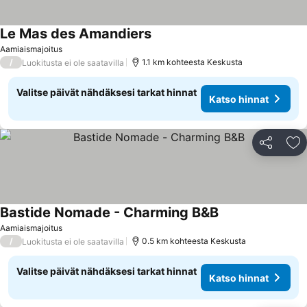
Le Mas des Amandiers
Katso hinnat
Aamiaismajoitus
/
1.1 km kohteesta Keskusta
Luokitusta ei ole saatavilla
Valitse päivät nähdäksesi tarkat hinnat
Katso hinnat
Jaa
Li
Bastide Nomade - Charming B&B
Katso hinnat
Aamiaismajoitus
/
0.5 km kohteesta Keskusta
Luokitusta ei ole saatavilla
Valitse päivät nähdäksesi tarkat hinnat
Katso hinnat