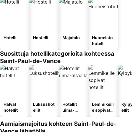
Hotelli
Hostelli
Majatalo
Huoneisto
hotelli
Suosittuja hotellikategorioita kohteessa
Saint-Paul-de-Vence
Halvat
Luksushot
Hotellit
Lemmikeill
Kylp
hotellit
ellit
uima-
e sopivat
ellit
altaalla
hotellit
Aamiaismajoitus kohteen Saint-Paul-de-
Vence lähistöllä