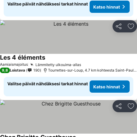
Valitse päivät nähdäksesi tarkat hinnat
Katso hinnat
Jaa
Li
Les 4 éléments
Katso hinnat
Aamiaismajoitus
Lämmitetty ulkouima-allas
Katso hinnat
9,8
Loistava
190
Tourrettes-sur-Loup, 4.7 km kohteesta Saint-Paul
Valitse päivät nähdäksesi tarkat hinnat
Katso hinnat
Jaa
Li