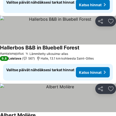
Valitse päivät nähdäksesi tarkat hinnat
Katso hinnat
Jaa
Li
Hallerbos B&B in Bluebell Forest
Aamiaismajoitus
Lämmitetty ulkouima-allas
9,8
Loistava
567
Halle, 13.1 km kohteesta Saint-Gilles
Valitse päivät nähdäksesi tarkat hinnat
Katso hinnat
Jaa
Li
Albert Molière