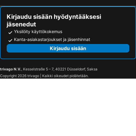
La Louvière, bed and breakfasts
Bever, bed and breakfasts
Tielt-Winge, bed and breakfasts
Londerzeel, bed and breakfasts
Kirjaudu sisään hyödyntääksesi
jäsenedut
Yksilöity käyttökokemus
Kanta-asiakastarjoukset ja jäsenhinnat
Kirjaudu sisään
trivago N.V.
, Kesselstraße 5 – 7, 40221 Düsseldorf, Saksa
Copyright 2026 trivago | Kaikki oikeudet pidätetään.