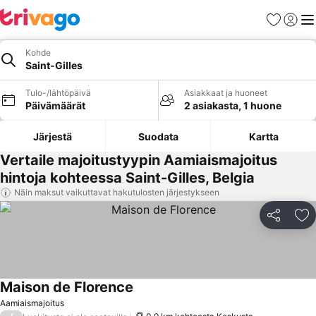
Suosikit
Kirjaud
Val
Kohde
Saint-Gilles
Tulo-/lähtöpäivä
Asiakkaat ja huoneet
Päivämäärät
2 asiakasta, 1 huone
Järjestä
Suodata
Kartta
Vertaile majoitustyypin Aamiaismajoitus
hintoja kohteessa Saint-Gilles, Belgia
Näin maksut vaikuttavat hakutulosten järjestykseen
Jaa
Li
Maison de Florence
Aamiaismajoitus