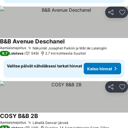
Jaa
Li
B&B Avenue Deschanel
Aamiaismajoitus
Näkymät Josaphat Parkiin ja Mât de Lalaingiin
9,7
Loistava
549
2.7 km kohteesta Suurtori
Valitse päivät nähdäksesi tarkat hinnat
Katso hinnat
Jaa
Li
COSY B&B 2B
Aamiaismajoitus
Lähellä Genval-järveä
9,5
Loistava
136
Overijse, 14.4 km kohteesta Saint-Gilles