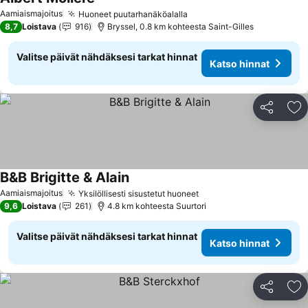
Aamiaismajoitus
Huoneet puutarhanäköalalla
8,7
Loistava
916
Bryssel, 0.8 km kohteesta Saint-Gilles
Valitse päivät nähdäksesi tarkat hinnat
Katso hinnat
Jaa
Li
B&B Brigitte & Alain
Aamiaismajoitus
Yksilöllisesti sisustetut huoneet
9,6
Loistava
261
4.8 km kohteesta Suurtori
Valitse päivät nähdäksesi tarkat hinnat
Katso hinnat
Jaa
Li