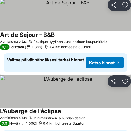
Jaa
Li
Art de Sejour - B&B
Aamiaismajoitus
Boutique-tyylinen uusklassinen kaupunkitalo
9,9
Loistava
1 366
0.4 km kohteesta Suurtori
Valitse päivät nähdäksesi tarkat hinnat
Katso hinnat
Jaa
Li
L'Auberge de l'éclipse
Aamiaismajoitus
Minimalistinen ja puhdas design
7,9
Hyvä
1 096
0.4 km kohteesta Suurtori