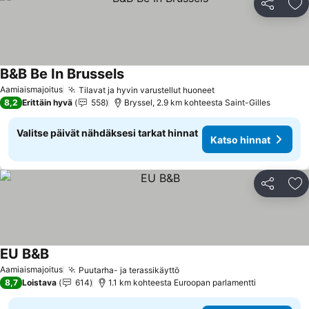
Jaa
Li
B&B Be In Brussels
Aamiaismajoitus
Tilavat ja hyvin varustellut huoneet
8,2
Erittäin hyvä
558
Bryssel, 2.9 km kohteesta Saint-Gilles
Valitse päivät nähdäksesi tarkat hinnat
Katso hinnat
Jaa
Li
EU B&B
Aamiaismajoitus
Puutarha- ja terassikäyttö
8,7
Loistava
614
1.1 km kohteesta Euroopan parlamentti