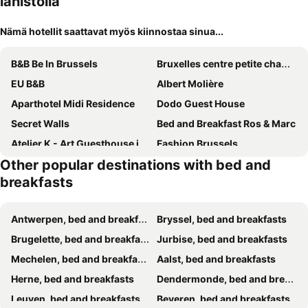
lähistöllä
Nämä hotellit saattavat myös kiinnostaa sinua...
B&B Be In Brussels
Bruxelles centre petite chambre privée au Sablon !
EU B&B
Albert Molière
Aparthotel Midi Residence
Dodo Guest House
Secret Walls
Bed and Breakfast Ros & Marc
Atelier K - Art Guesthouse in Brussels
Fashion Brussels
Other popular destinations with bed and
Urban Walls
WoW
breakfasts
B&B Chambre Chocolat
Guest House Heysel Laeken Atomium
Un grand jardin en ville. Chez Guy
Chambres Cosy Dans Une Grande Maison
Antwerpen, bed and breakfasts
Bryssel, bed and breakfasts
B&B Avenue Deschanel
The Beautiful White House
Brugelette, bed and breakfasts
Jurbise, bed and breakfasts
Bedrooms fully equipped in a beautiful house
B&B Le Lys d'or
Mechelen, bed and breakfasts
Aalst, bed and breakfasts
Olives
BXLROOM Guesthouse
Herne, bed and breakfasts
Dendermonde, bed and breakfasts
Marie home
Serenity Big Room
Leuven, bed and breakfasts
Beveren, bed and breakfasts
B&B Dujardin
Le dernier métro