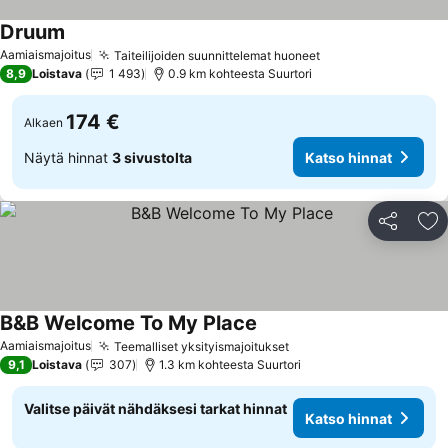
Druum
Aamiaismajoitus
Taiteilijoiden suunnittelemat huoneet
8,9
Loistava
1 493
0.9 km kohteesta Suurtori
174 €
Alkaen
Näytä hinnat
3 sivustolta
Katso hinnat
Jaa
Li
B&B Welcome To My Place
Aamiaismajoitus
Teemalliset yksityismajoitukset
9,1
Loistava
307
1.3 km kohteesta Suurtori
Valitse päivät nähdäksesi tarkat hinnat
Katso hinnat