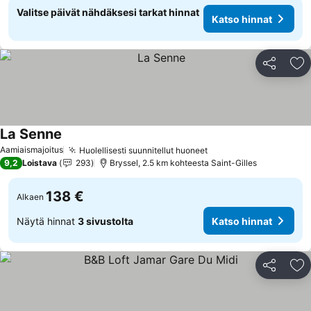
Valitse päivät nähdäksesi tarkat hinnat
Katso hinnat
Jaa
Li
La Senne
Aamiaismajoitus
Huolellisesti suunnitellut huoneet
9,2
Loistava
293
Bryssel, 2.5 km kohteesta Saint-Gilles
138 €
Alkaen
Näytä hinnat
3 sivustolta
Katso hinnat
Jaa
Li