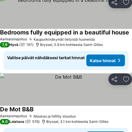
Jaa
Li
Bedrooms fully equipped in a beautiful house
Aamiaismajoitus
Kaupunkinäkymät tietyistä huoneista
7,9
Hyvä
197
Bryssel, 0.9 km kohteesta Saint-Gilles
Valitse päivät nähdäksesi tarkat hinnat
Katso hinnat
Jaa
Li
De Mot B&B
Aamiaismajoitus
Maukas ja hillitty sisustus
9,0
Loistava
576
Bryssel, 3.1 km kohteesta Saint-Gilles