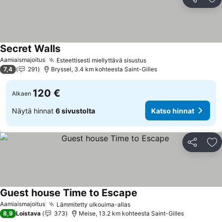
Jaa
Li
Secret Walls
Aamiaismajoitus
Esteettisesti miellyttävä sisustus
7,4
291
Bryssel, 3.4 km kohteesta Saint-Gilles
120 €
Alkaen
Näytä hinnat
6 sivustolta
Katso hinnat
Jaa
Li
Guest house Time to Escape
Aamiaismajoitus
Lämmitetty ulkouima-allas
8,9
Loistava
373
Meise, 13.2 km kohteesta Saint-Gilles