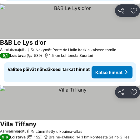
Jaa
Li
B&B Le Lys d'or
Aamiaismajoitus
Näkymät Porte de Halin keskiaikaiseen torniin
9,1
Loistava
589
1.5 km kohteesta Suurtori
Valitse päivät nähdäksesi tarkat hinnat
Katso hinnat
Jaa
Li
Villa Tiffany
Aamiaismajoitus
Lämmitetty ulkouima-allas
9,6
Loistava
152
Braine-l'Alleud, 14.1 km kohteesta Saint-Gilles