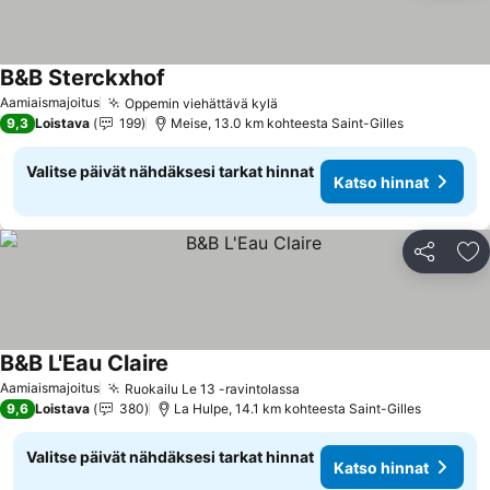
B&B Sterckxhof
Aamiaismajoitus
Oppemin viehättävä kylä
9,3
Loistava
199
Meise, 13.0 km kohteesta Saint-Gilles
Valitse päivät nähdäksesi tarkat hinnat
Katso hinnat
Jaa
Li
B&B L'Eau Claire
Aamiaismajoitus
Ruokailu Le 13 -ravintolassa
9,6
Loistava
380
La Hulpe, 14.1 km kohteesta Saint-Gilles
Valitse päivät nähdäksesi tarkat hinnat
Katso hinnat