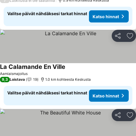
/
0.9 km kohteesta Keskusta
Luokitusta ei ole saatavilla
Valitse päivät nähdäksesi tarkat hinnat
Katso hinnat
Jaa
Li
La Calamande En Ville
Aamiaismajoitus
9,3
Loistava
19
1.0 km kohteesta Keskusta
Valitse päivät nähdäksesi tarkat hinnat
Katso hinnat
Jaa
Li