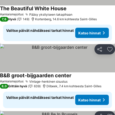
The Beautiful White House
Aamiaismajoitus
Pääsy yksityiseen takapihaan
7,6
Hyvä
149
Kortenberg, 14.6 km kohteesta Saint-Gilles
Valitse päivät nähdäksesi tarkat hinnat
Katso hinnat
Jaa
Li
B&B groot-bijgaarden center
Aamiaismajoitus
Vintage-henkinen sisustus
8,0
Erittäin hyvä
639
Dilbeek, 7.4 km kohteesta Saint-Gilles
Valitse päivät nähdäksesi tarkat hinnat
Katso hinnat