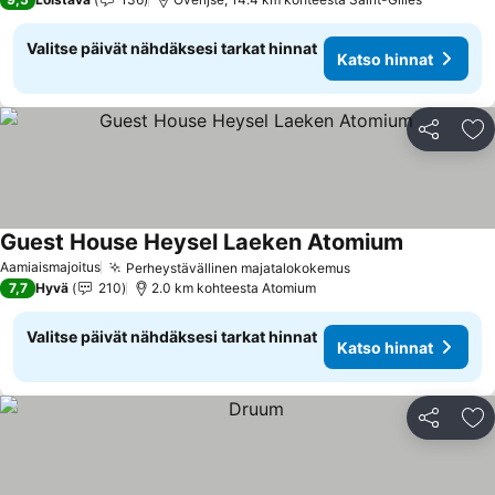
Valitse päivät nähdäksesi tarkat hinnat
Katso hinnat
Jaa
Li
Guest House Heysel Laeken Atomium
Aamiaismajoitus
Perheystävällinen majatalokokemus
7,7
Hyvä
210
2.0 km kohteesta Atomium
Valitse päivät nähdäksesi tarkat hinnat
Katso hinnat
Jaa
Li