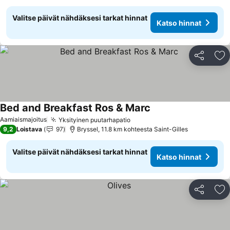
Valitse päivät nähdäksesi tarkat hinnat
Katso hinnat
Jaa
Li
Bed and Breakfast Ros & Marc
Aamiaismajoitus
Yksityinen puutarhapatio
9,2
Loistava
97
Bryssel, 11.8 km kohteesta Saint-Gilles
Valitse päivät nähdäksesi tarkat hinnat
Katso hinnat
Jaa
Li