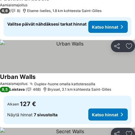
Aamiaismajoitus
6,6
8
Elsene-Ixelles, 1.8 km kohteesta Saint-Gilles
Valitse päivät nähdäksesi tarkat hinnat
Katso hinnat
Jaa
Li
Urban Walls
Aamiaismajoitus
Duplex-huone omalla kattoterassilla
8,5
Loistava
468
Bryssel, 3.1 km kohteesta Saint-Gilles
127 €
Alkaen
Näytä hinnat
7 sivustolta
Katso hinnat