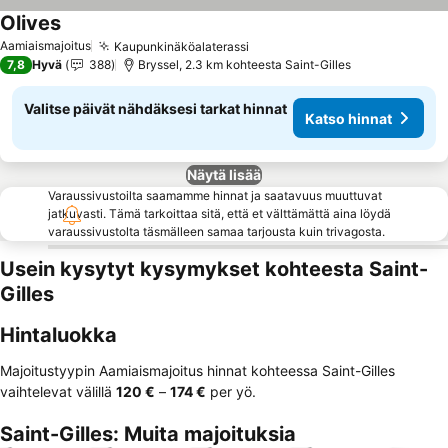
Olives
Aamiaismajoitus
Kaupunkinäköalaterassi
7,8
Hyvä
388
Bryssel, 2.3 km kohteesta Saint-Gilles
Valitse päivät nähdäksesi tarkat hinnat
Katso hinnat
Näytä lisää
Varaussivustoilta saamamme hinnat ja saatavuus muuttuvat
jatkuvasti. Tämä tarkoittaa sitä, että et välttämättä aina löydä
varaussivustolta täsmälleen samaa tarjousta kuin trivagosta.
Usein kysytyt kysymykset kohteesta Saint-
Gilles
Hintaluokka
Majoitustyypin Aamiaismajoitus hinnat kohteessa Saint-Gilles
vaihtelevat välillä
‎120 €
–
‎174 €
per yö.
Saint-Gilles: Muita majoituksia