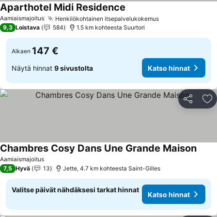
Aparthotel Midi Residence
Aamiaismajoitus
Henkilökohtainen itsepalvelukokemus
9,3
Loistava
584
1.5 km kohteesta Suurtori
147 €
Alkaen
Näytä hinnat
9 sivustolta
Katso hinnat
Jaa
Li
Chambres Cosy Dans Une Grande Maison
Aamiaismajoitus
7,5
Hyvä
13
Jette, 4.7 km kohteesta Saint-Gilles
Valitse päivät nähdäksesi tarkat hinnat
Katso hinnat