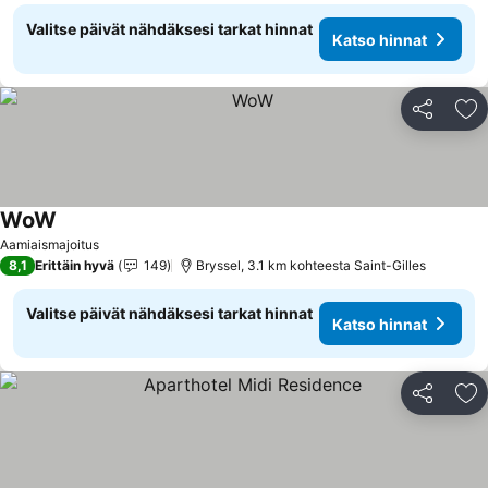
Valitse päivät nähdäksesi tarkat hinnat
Katso hinnat
Jaa
Li
WoW
Aamiaismajoitus
8,1
Erittäin hyvä
149
Bryssel, 3.1 km kohteesta Saint-Gilles
Valitse päivät nähdäksesi tarkat hinnat
Katso hinnat
Jaa
Li