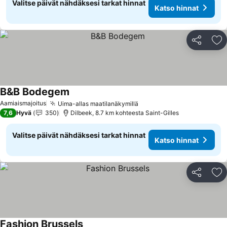
Valitse päivät nähdäksesi tarkat hinnat
Katso hinnat
Jaa
Li
B&B Bodegem
Aamiaismajoitus
Uima-allas maatilanäkymillä
7,6
Hyvä
350
Dilbeek, 8.7 km kohteesta Saint-Gilles
Valitse päivät nähdäksesi tarkat hinnat
Katso hinnat
Jaa
Li
Fashion Brussels