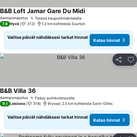
B&B Loft Jamar Gare Du Midi
Aamiaismajoitus
Terassi kaupunkinäköalalla
7,8
Hyvä
312
1.2 km kohteesta Suurtori
Valitse päivät nähdäksesi tarkat hinnat
Katso hinnat
Jaa
Li
B&B Villa 36
Aamiaismajoitus
Pääsy aurinkoterassille
9,1
Loistava
518
Bryssel, 2.5 km kohteesta Saint-Gilles
Valitse päivät nähdäksesi tarkat hinnat
Katso hinnat