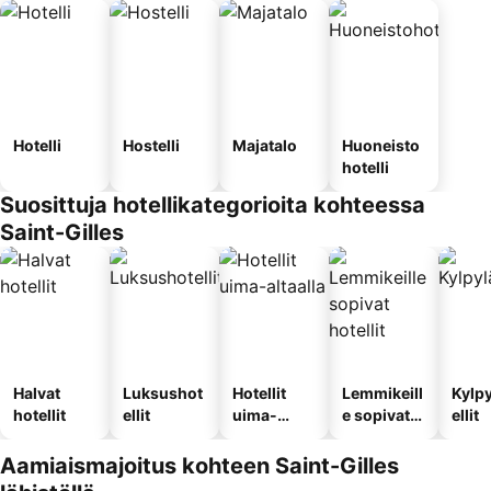
Hotelli
Hostelli
Majatalo
Huoneisto
hotelli
Suosittuja hotellikategorioita kohteessa
Saint-Gilles
Halvat
Luksushot
Hotellit
Lemmikeill
Kylp
hotellit
ellit
uima-
e sopivat
ellit
altaalla
hotellit
Aamiaismajoitus kohteen Saint-Gilles