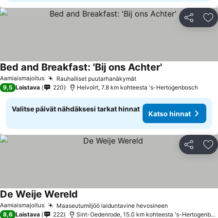
Jaa
Li
Bed and Breakfast: 'Bij ons Achter'
Katso hinnat
Aamiaismajoitus
Rauhalliset puutarhanäkymät
Katso hinnat
9,5
Loistava
220
Helvoirt, 7.8 km kohteesta 's-Hertogenbosch
Valitse päivät nähdäksesi tarkat hinnat
Katso hinnat
Jaa
Li
De Weije Wereld
Katso hinnat
Aamiaismajoitus
Maaseutumiljöö laiduntavine hevosineen
Katso hinnat
8,6
Loistava
222
Sint-Oedenrode, 15.0 km kohteesta 's-Hertogenbos