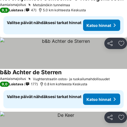
K
Aamiaismajoitus
Metsämökin tunnelmaa
Katso hinnat
9,3
Loistava
47
5.0 km kohteesta Keskusta
Valitse päivät nähdäksesi tarkat hinnat
Katso hinnat
Jaa
Li
b&b Achter de Sterren
Katso hinnat
Aamiaismajoitus
Vughterstraatin ostos- ja ruokailumahdollisuudet
Katso h
9,0
Loistava
177
0.8 km kohteesta Keskusta
Valitse päivät nähdäksesi tarkat hinnat
Katso hinnat
Jaa
Li