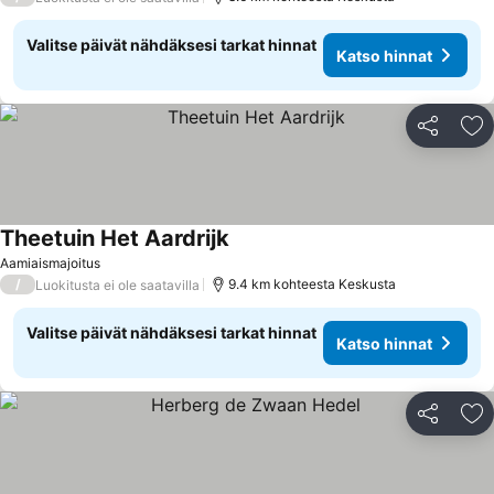
Valitse päivät nähdäksesi tarkat hinnat
Katso hinnat
Jaa
Li
Theetuin Het Aardrijk
Katso hinnat
Aamiaismajoitus
/
9.4 km kohteesta Keskusta
Luokitusta ei ole saatavilla
Valitse päivät nähdäksesi tarkat hinnat
Katso hinnat
Jaa
Li