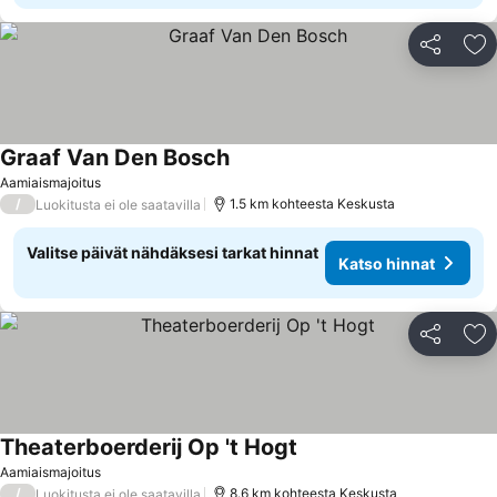
Jaa
Li
Graaf Van Den Bosch
Katso hinnat
Aamiaismajoitus
/
1.5 km kohteesta Keskusta
Luokitusta ei ole saatavilla
Valitse päivät nähdäksesi tarkat hinnat
Katso hinnat
Jaa
Li
Theaterboerderij Op 't Hogt
Katso hinnat
Aamiaismajoitus
/
8.6 km kohteesta Keskusta
Luokitusta ei ole saatavilla