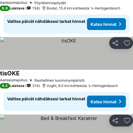
Aamiaismajoitus
Pöytätennispöydät
Katso hinnat
8,9
Loistava
154
Boxtel, 15.4 km kohteesta 's-Hertogenbosch
Valitse päivät nähdäksesi tarkat hinnat
Katso hinnat
Jaa
Li
tisOKE
Katso hinnat
Aamiaismajoitus
Rauhallinen luonnonympäristö
Katso hinnat
9,5
Loistava
214
Vught, 6.0 km kohteesta 's-Hertogenbosch
Valitse päivät nähdäksesi tarkat hinnat
Katso hinnat
Jaa
Li