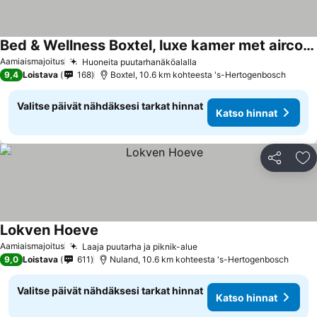
Bed & Wellness Boxtel, luxe kamer met airco en eigen badkamer, ligbad
Katso hinnat
Aamiaismajoitus
Huoneita puutarhanäköalalla
Katso hinnat
9,4
Loistava
168
Boxtel, 10.6 km kohteesta 's-Hertogenbosch
Valitse päivät nähdäksesi tarkat hinnat
Katso hinnat
Jaa
Li
Lokven Hoeve
Katso hinnat
Aamiaismajoitus
Laaja puutarha ja piknik-alue
Katso hinnat
9,0
Loistava
611
Nuland, 10.6 km kohteesta 's-Hertogenbosch
Valitse päivät nähdäksesi tarkat hinnat
Katso hinnat