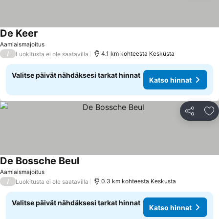
De Keer
Katso hinnat
Aamiaismajoitus
/
4.1 km kohteesta Keskusta
Luokitusta ei ole saatavilla
Valitse päivät nähdäksesi tarkat hinnat
Katso hinnat
Jaa
Li
De Bossche Beul
Katso hinnat
Aamiaismajoitus
/
0.3 km kohteesta Keskusta
Luokitusta ei ole saatavilla
Valitse päivät nähdäksesi tarkat hinnat
Katso hinnat