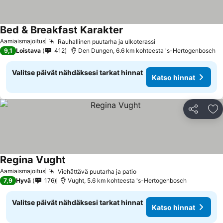
Bed & Breakfast Karakter
Katso hinnat
Aamiaismajoitus
Rauhallinen puutarha ja ulkoterassi
Katso hinnat
9,1
Loistava
412
Den Dungen, 6.6 km kohteesta 's-Hertogenbosch
Valitse päivät nähdäksesi tarkat hinnat
Katso hinnat
Jaa
Li
Regina Vught
Katso hinnat
Aamiaismajoitus
Viehättävä puutarha ja patio
Katso hinnat
7,9
Hyvä
176
Vught, 5.6 km kohteesta 's-Hertogenbosch
Valitse päivät nähdäksesi tarkat hinnat
Katso hinnat