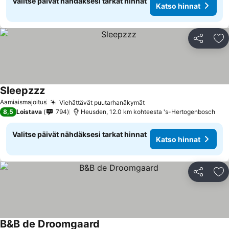
Valitse päivät nähdäksesi tarkat hinnat
Katso hinnat
Jaa
Li
Sleepzzz
Katso hinnat
Aamiaismajoitus
Viehättävät puutarhanäkymät
Katso hinnat
8,5
Loistava
794
Heusden, 12.0 km kohteesta 's-Hertogenbosch
Valitse päivät nähdäksesi tarkat hinnat
Katso hinnat
Jaa
Li
B&B de Droomgaard