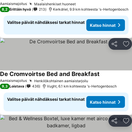
Katso hinnat
Aamiaismajoitus
Maalaishenkiset huoneet
Katso hinnat
8,2
Erittäin hyvä
213
Kerkdriel, 9.9 km kohteesta 's-Hertogenbosch
Valitse päivät nähdäksesi tarkat hinnat
Katso hinnat
Jaa
Li
De Cromvoirtse Bed and Breakfast
Katso hinnat
Aamiaismajoitus
Henkilökohtainen aamiaistarjoilu
Katso hinnat
9,3
Loistava
436
Vught, 6.1 km kohteesta 's-Hertogenbosch
Valitse päivät nähdäksesi tarkat hinnat
Katso hinnat
Jaa
Li