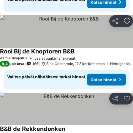
Katso hinnat
Jaa
Li
Rooi Bij de Knoptoren B&B
Katso hinnat
Aamiaismajoitus
Laajat puutarhanäkymät
Katso hinnat
9,4
Loistava
166
Sint-Oedenrode, 17.8 km kohteesta 's-Hertogenbos
Valitse päivät nähdäksesi tarkat hinnat
Katso hinnat
Jaa
Li
B&B de Rekkendonken
Katso hinnat