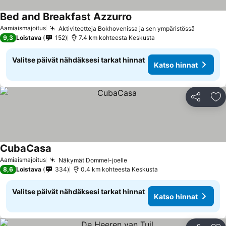
Bed and Breakfast Azzurro
Katso hinnat
Aamiaismajoitus
Aktiviteetteja Bokhovenissa ja sen ympäristössä
Katso hi
9,3
Loistava
152
7.4 km kohteesta Keskusta
Valitse päivät nähdäksesi tarkat hinnat
Katso hinnat
Jaa
Li
CubaCasa
Katso hinnat
Aamiaismajoitus
Näkymät Dommel-joelle
Katso hinnat
8,6
Loistava
334
0.4 km kohteesta Keskusta
Valitse päivät nähdäksesi tarkat hinnat
Katso hinnat