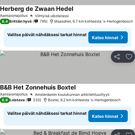
Herberg de Zwaan Hedel
Katso hinnat
Aamiaismajoitus
Viihtyisä ulkoterassi
Katso hinnat
8,4
Erittäin hyvä
795
Maasdriel, 6.7 km kohteesta 's-Hertogenbosch
Valitse päivät nähdäksesi tarkat hinnat
Katso hinnat
Jaa
Li
B&B Het Zonnehuis Boxtel
Katso hinnat
Aamiaismajoitus
Amsterdamin koulukunnan arkkitehtuurityyli
Katso hinn
8,9
Loistava
335
Boxtel, 9.2 km kohteesta 's-Hertogenbosch
Valitse päivät nähdäksesi tarkat hinnat
Katso hinnat