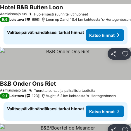
Hotel B&B Buiten Loon
Katso hinnat
Aamiaismajoitus
Huolellisesti suunnitellut huoneet
Katso hinnat
9,6
Loistava
696
Loon op Zand, 18.4 km kohteesta 's-Hertogenbosch
Valitse päivät nähdäksesi tarkat hinnat
Katso hinnat
Jaa
Li
B&B Onder Ons Riet
Katso hinnat
Aamiaismajoitus
Tuoretta parsaa ja paikallisia tuotteita
Katso hinnat
9,1
Loistava
123
Vught, 6.2 km kohteesta 's-Hertogenbosch
Valitse päivät nähdäksesi tarkat hinnat
Katso hinnat