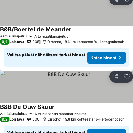
Jaa
Li
B&B/Boertel de Meander
Katso hinnat
Aamiaismajoitus
Aito maatilamajoitus
Katso hinnat
9,6
Loistava
305
Oirschot, 18.6 km kohteesta 's-Hertogenbosch
Valitse päivät nähdäksesi tarkat hinnat
Katso hinnat
Jaa
Li
B&B De Ouw Skuur
Katso hinnat
Aamiaismajoitus
Aito Brabantin maatilatunnelma
Katso hinnat
9,2
Loistava
300
Oirschot, 19.8 km kohteesta 's-Hertogenbosch
Valitse päivät nähdäksesi tarkat hinnat