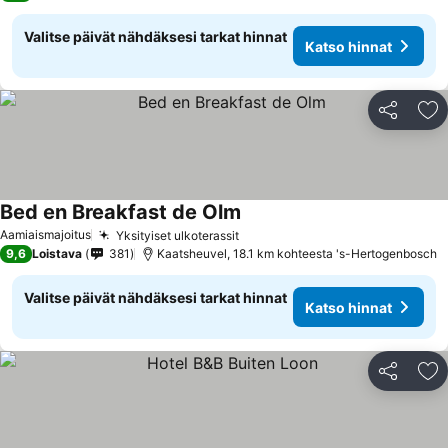
Valitse päivät nähdäksesi tarkat hinnat
Katso hinnat
Jaa
Li
Bed en Breakfast de Olm
Katso hinnat
Aamiaismajoitus
Yksityiset ulkoterassit
Katso hinnat
9,6
Loistava
381
Kaatsheuvel, 18.1 km kohteesta 's-Hertogenbosch
Valitse päivät nähdäksesi tarkat hinnat
Katso hinnat
Jaa
Li