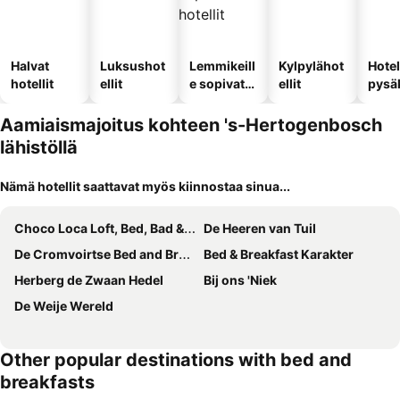
Halvat
Luksushot
Lemmikeill
Kylpylähot
Hotel
hotellit
ellit
e sopivat
ellit
pysä
hotellit
llä
Aamiaismajoitus kohteen 's-Hertogenbosch
lähistöllä
Nämä hotellit saattavat myös kiinnostaa sinua...
Choco Loca Loft, Bed, Bad & Bol
De Heeren van Tuil
De Cromvoirtse Bed and Breakfast
Bed & Breakfast Karakter
Herberg de Zwaan Hedel
Bij ons 'Niek
De Weije Wereld
Other popular destinations with bed and
breakfasts