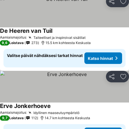
Jaa
Li
De Heeren van Tuil
Katso hinnat
Aamiaismajoitus
Taiteelliset ja inspiroivat sisätilat
Katso hinnat
9,6
Loistava
273
15.5 km kohteesta Keskusta
Valitse päivät nähdäksesi tarkat hinnat
Katso hinnat
Jaa
Li
Erve Jonkerhoeve
Katso hinnat
Aamiaismajoitus
Idyllinen maaseutuympäristö
Katso hinnat
9,7
Loistava
112
14.7 km kohteesta Keskusta