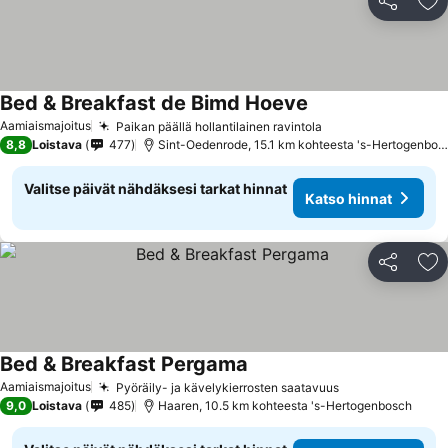
Jaa
Li
Bed & Breakfast de Bimd Hoeve
Katso hinnat
Aamiaismajoitus
Paikan päällä hollantilainen ravintola
Katso hinnat
8,8
Loistava
477
Sint-Oedenrode, 15.1 km kohteesta 's-Hertogenbos
Valitse päivät nähdäksesi tarkat hinnat
Katso hinnat
Jaa
Li
Bed & Breakfast Pergama
Katso hinnat
Aamiaismajoitus
Pyöräily- ja kävelykierrosten saatavuus
Katso hinnat
9,0
Loistava
485
Haaren, 10.5 km kohteesta 's-Hertogenbosch