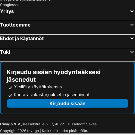
Googlessa.
Gorinchem, bed and breakfasts
Montfoort, bed and breakfasts
Yritys
Wageningen, bed and breakfasts
Druten, bed and breakfasts
Heusden, bed and breakfasts
Hilvarenbeek, bed and breakfasts
Tuotteemme
Werkendam, bed and breakfasts
Molenhoek, bed and breakfasts
Ehdot ja käytännöt
Gemert-Bakel, bed and breakfasts
Kerkdriel, bed and breakfasts
Boekel, bed and breakfasts
Someren, bed and breakfasts
Tuki
Oud-Turnhout, bed and breakfasts
Tiel, bed and breakfasts
Kirjaudu sisään hyödyntääksesi
jäsenedut
Yksilöity käyttökokemus
Kanta-asiakastarjoukset ja jäsenhinnat
Kirjaudu sisään
trivago N.V.
, Kesselstraße 5 – 7, 40221 Düsseldorf, Saksa
Copyright 2026 trivago | Kaikki oikeudet pidätetään.