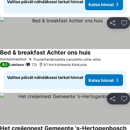
Valitse päivät nähdäksesi tarkat hinnat
Katso hinnat
Jaa
Li
Bed & breakfast Achter ons huis
Katso hinnat
Aamiaismajoitus
Puutarhanäköalalla varustettu uima-allas
Katso hinnat
9,1
Loistava
72
9.1 km kohteesta Keskusta
Valitse päivät nähdäksesi tarkat hinnat
Katso hinnat
Jaa
Li
Het creijennest Gemeente 's-Hertogenbosch