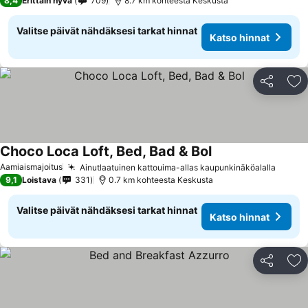
8,4
Erittäin hyvä
709
8.7 km kohteesta Keskusta
Valitse päivät nähdäksesi tarkat hinnat
Katso hinnat
Jaa
Li
Choco Loca Loft, Bed, Bad & Bol
Katso hinnat
Aamiaismajoitus
Ainutlaatuinen kattouima-allas kaupunkinäköalalla
Katso 
9,1
Loistava
331
0.7 km kohteesta Keskusta
Valitse päivät nähdäksesi tarkat hinnat
Katso hinnat
Jaa
Li