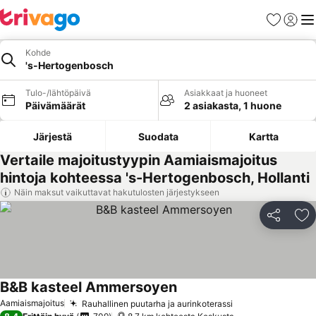
Suosikit
Kirjaud
Val
Kohde
's-Hertogenbosch
Tulo-/lähtöpäivä
Asiakkaat ja huoneet
Päivämäärät
2 asiakasta, 1 huone
Järjestä
Suodata
Kartta
Vertaile majoitustyypin Aamiaismajoitus
hintoja kohteessa 's-Hertogenbosch, Hollanti
Näin maksut vaikuttavat hakutulosten järjestykseen
Jaa
Li
B&B kasteel Ammersoyen
Katso hinnat
Aamiaismajoitus
Rauhallinen puutarha ja aurinkoterassi
Katso hinnat