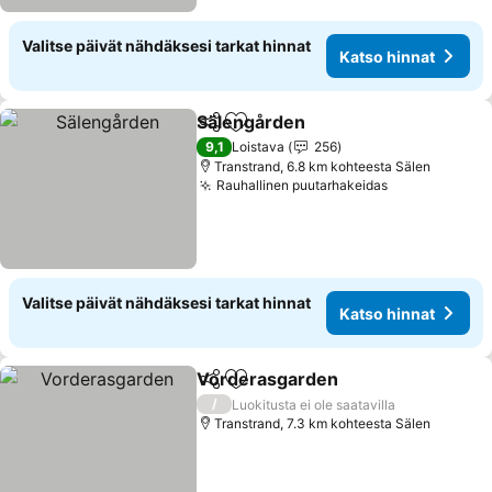
Valitse päivät nähdäksesi tarkat hinnat
Katso hinnat
Sälengården
Jaa
Lisää suosikkeihin
Katso hinnat
9,1
Loistava
256
Transtrand, 6.8 km kohteesta Sälen
Rauhallinen puutarhakeidas
Katso hinnat
Valitse päivät nähdäksesi tarkat hinnat
Katso hinnat
Vorderasgarden
Jaa
Lisää suosikkeihin
Katso hin
/
Luokitusta ei ole saatavilla
Transtrand, 7.3 km kohteesta Sälen