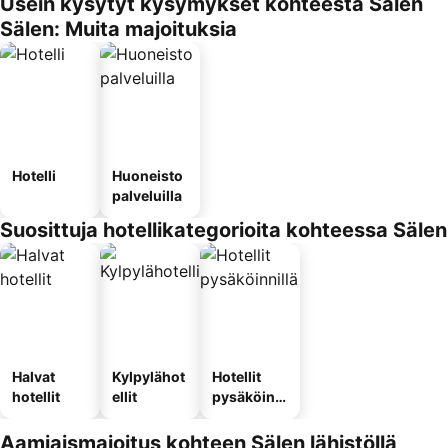
Usein kysytyt kysymykset kohteesta Sälen
Sälen: Muita majoituksia
Hotelli
Huoneisto
palveluilla
Suosittuja hotellikategorioita kohteessa Sälen
Halvat
Kylpylähot
Hotellit
hotellit
ellit
pysäköinni
llä
Aamiaismajoitus kohteen Sälen lähistöllä