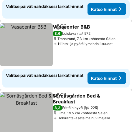
Valitse päivät nähdäksesi tarkat hinnat
Katso hinnat
Vasacenter B&B
Jaa
Lisää suosikkeihin
Katso hinn
8,6
Loistava
572
Transtrand, 7.3 km kohteesta Sälen
Hiihto- ja pyöräilymahdollisuudet
Katso hi
Valitse päivät nähdäksesi tarkat hinnat
Katso hinnat
Sörnäsgården Bed &
Jaa
Lisää suosikkeihin
Breakfast
Katso hinnat
8,2
Erittäin hyvä
225
Lima, 19.5 km kohteesta Sälen
Jokiranta-asetelma huvimajalla
Katso hin