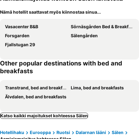
Nämä hotellit saattavat myös kiinnostaa sinua...
Vasacenter B&B
Sörnäsgården Bed & Breakfast
Forsgarden
Sälengården
Fjallstugan 29
Other popular destinations with bed and
breakfasts
Transtrand, bed and breakfasts
Lima, bed and breakfasts
Älvdalen, bed and breakfasts
Katso kaikki majoitukset kohteessa Sälen
Hotellihaku
Eurooppa
Ruotsi
Dalarnan lääni
Sälen
Aamiaismajoitus kohteessa Sälen