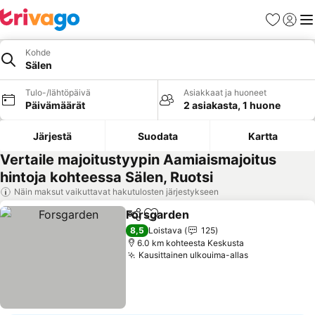
Suosikit
Kirjaud
Val
Kohde
Sälen
Tulo-/lähtöpäivä
Asiakkaat ja huoneet
Päivämäärät
2 asiakasta, 1 huone
Järjestä
Suodata
Kartta
Vertaile majoitustyypin Aamiaismajoitus
hintoja kohteessa Sälen, Ruotsi
Näin maksut vaikuttavat hakutulosten järjestykseen
Forsgarden
Jaa
Lisää suosikkeihin
Katso hinnat
8,5
Loistava
125
6.0 km kohteesta Keskusta
Kausittainen ulkouima-allas
Katso hinnat