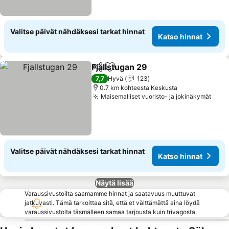
Valitse päivät nähdäksesi tarkat hinnat
Katso hinnat
Fjallstugan 29
Jaa
Lisää suosikkeihin
Katso hinnat
7,7
Hyvä
123
0.7 km kohteesta Keskusta
Maisemalliset vuoristo- ja jokinäkymät
Kats
Valitse päivät nähdäksesi tarkat hinnat
Katso hinnat
Näytä lisää
Varaussivustoilta saamamme hinnat ja saatavuus muuttuvat
jatkuvasti. Tämä tarkoittaa sitä, että et välttämättä aina löydä
varaussivustolta täsmälleen samaa tarjousta kuin trivagosta.