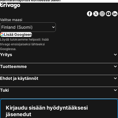
Facebook
Twitter
Insta
Yo
Valitse maasi
Lisää Googleen
Löydä tuloksemme helposti: lisää
trivago ensisijaiseksi lähteeksi
Googlessa.
Yritys
Tuotteemme
Ehdot ja käytännöt
Tuki
Kirjaudu sisään hyödyntääksesi
jäsenedut