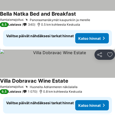
Bella Natka Bed and Breakfast
Katso hinnat
Aamiaismajoitus
Panoraamanäkymät kaupunkiin ja merelle
Katso hinnat
8,5
Loistava
340
0.5 km kohteesta Keskusta
Valitse päivät nähdäksesi tarkat hinnat
Katso hinnat
Jaa
Li
Villa Dobravac Wine Estate
Katso hinnat
Aamiaismajoitus
Huoneita Adrianmeren näköalalla
Katso hinnat
9,5
Loistava
1 070
0.8 km kohteesta Keskusta
Valitse päivät nähdäksesi tarkat hinnat
Katso hinnat