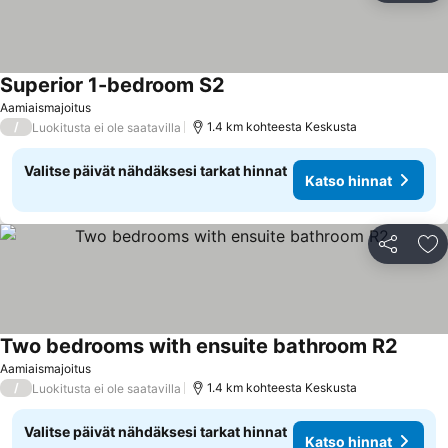
Superior 1-bedroom S2
Katso hinnat
Aamiaismajoitus
/
1.4 km kohteesta Keskusta
Luokitusta ei ole saatavilla
Valitse päivät nähdäksesi tarkat hinnat
Katso hinnat
Jaa
Li
Two bedrooms with ensuite bathroom R2
Katso 
Aamiaismajoitus
/
1.4 km kohteesta Keskusta
Luokitusta ei ole saatavilla
Valitse päivät nähdäksesi tarkat hinnat
Katso hinnat