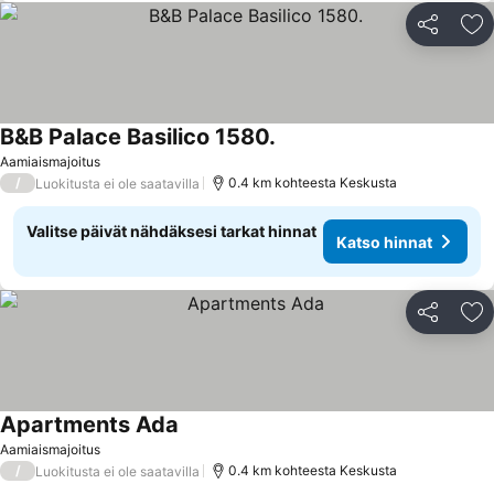
Jaa
Li
B&B Palace Basilico 1580.
Katso hinnat
Aamiaismajoitus
/
0.4 km kohteesta Keskusta
Luokitusta ei ole saatavilla
Valitse päivät nähdäksesi tarkat hinnat
Katso hinnat
Jaa
Li
Apartments Ada
Katso hinnat
Aamiaismajoitus
/
0.4 km kohteesta Keskusta
Luokitusta ei ole saatavilla