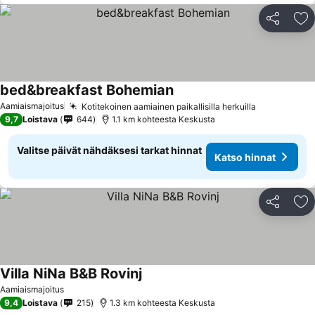
Jaa
Li
bed&breakfast Bohemian
Katso hinnat
Aamiaismajoitus
Kotitekoinen aamiainen paikallisilla herkuilla
Katso hinn
9,7
Loistava
644
1.1 km kohteesta Keskusta
Valitse päivät nähdäksesi tarkat hinnat
Katso hinnat
Jaa
Li
Villa NiNa B&B Rovinj
Katso hinnat
Aamiaismajoitus
9,4
Loistava
215
1.3 km kohteesta Keskusta