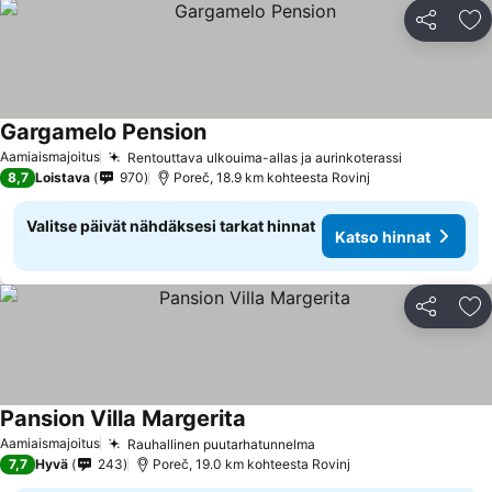
Jaa
Li
Gargamelo Pension
Katso hinnat
Aamiaismajoitus
Rentouttava ulkouima-allas ja aurinkoterassi
Katso hinn
8,7
Loistava
970
Poreč, 18.9 km kohteesta Rovinj
Valitse päivät nähdäksesi tarkat hinnat
Katso hinnat
Jaa
Li
Pansion Villa Margerita
Katso hinnat
Aamiaismajoitus
Rauhallinen puutarhatunnelma
Katso hinnat
7,7
Hyvä
243
Poreč, 19.0 km kohteesta Rovinj