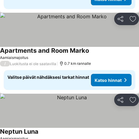
Jaa
Li
Apartments and Room Marko
Katso hinnat
Aamiaismajoitus
/
0.7 km rannalle
Luokitusta ei ole saatavilla
Valitse päivät nähdäksesi tarkat hinnat
Katso hinnat
Jaa
Li
Neptun Luna
Katso hinnat
Aamiaismajoitus