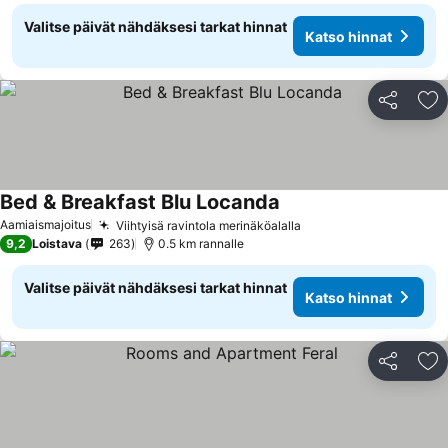
Valitse päivät nähdäksesi tarkat hinnat
Katso hinnat
Jaa
Li
Bed & Breakfast Blu Locanda
Katso hinnat
Aamiaismajoitus
Viihtyisä ravintola merinäköalalla
Katso hinnat
9,2
Loistava
263
0.5 km rannalle
Valitse päivät nähdäksesi tarkat hinnat
Katso hinnat
Jaa
Li