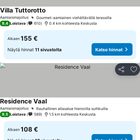
Villa Tuttorotto
Katso hinnat
Aamiaismajoitus
Gourmet-aamiainen viehättävällä terassilla
Katso hinna
9,4
Loistava
610
0.4 km kohteesta Keskusta
155 €
Alkaen
Näytä hinnat
11 sivustolta
Katso hinnat
Jaa
Li
Residence Vaal
Katso hinnat
Aamiaismajoitus
Rauhallinen allasalue hierovilla suihkuilla
Katso hinnat
9,5
Loistava
589
1.5 km kohteesta Keskusta
108 €
Alkaen