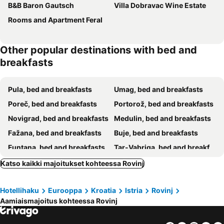
B&B Baron Gautsch
Villa Dobravac Wine Estate
Rooms and Apartment Feral
Other popular destinations with bed and
breakfasts
Pula, bed and breakfasts
Umag, bed and breakfasts
Poreč, bed and breakfasts
Portorož, bed and breakfasts
Novigrad, bed and breakfasts
Medulin, bed and breakfasts
Fažana, bed and breakfasts
Buje, bed and breakfasts
Funtana, bed and breakfasts
Tar-Vabriga, bed and breakfasts
Labin, bed and breakfasts
Premantura, bed and breakfasts
Katso kaikki majoitukset kohteessa Rovinj
Grožnjan, bed and breakfasts
Motovun, bed and breakfasts
Hotellihaku
Eurooppa
Kroatia
Istria
Rovinj
Vodnjan, bed and breakfasts
Sečovlje, bed and breakfasts
Aamiaismajoitus kohteessa Rovinj
Vrsar, bed and breakfasts
Cerovlje, bed and breakfasts
Zambratija, bed and breakfasts
Oprtalj, bed and breakfasts