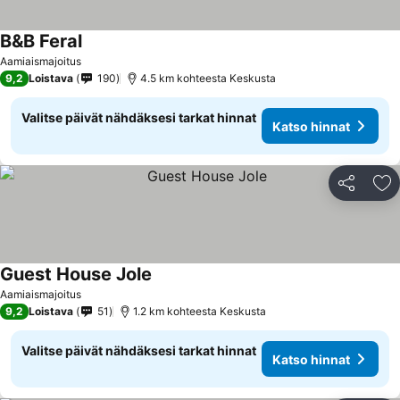
B&B Feral
Katso hinnat
Aamiaismajoitus
9,2
Loistava
190
4.5 km kohteesta Keskusta
Valitse päivät nähdäksesi tarkat hinnat
Katso hinnat
Jaa
Li
Guest House Jole
Katso hinnat
Aamiaismajoitus
9,2
Loistava
51
1.2 km kohteesta Keskusta
Valitse päivät nähdäksesi tarkat hinnat
Katso hinnat