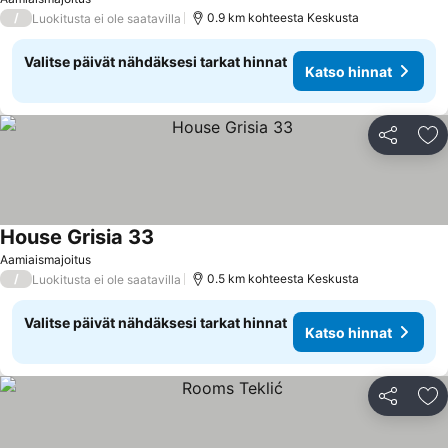
/
0.9 km kohteesta Keskusta
Luokitusta ei ole saatavilla
Valitse päivät nähdäksesi tarkat hinnat
Katso hinnat
Jaa
Li
House Grisia 33
Katso hinnat
Aamiaismajoitus
/
0.5 km kohteesta Keskusta
Luokitusta ei ole saatavilla
Valitse päivät nähdäksesi tarkat hinnat
Katso hinnat
Jaa
Li