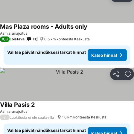
Mas Plaza rooms - Adults only
Katso hinnat
Aamiaismajoitus
9,3
Loistava
11
0.5 km kohteesta Keskusta
Valitse päivät nähdäksesi tarkat hinnat
Katso hinnat
Jaa
Li
Villa Pasis 2
Katso hinnat
Aamiaismajoitus
/
1.6 km kohteesta Keskusta
Luokitusta ei ole saatavilla
Valitse päivät nähdäksesi tarkat hinnat
Katso hinnat