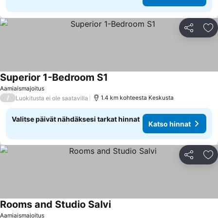
Jaa
Li
Superior 1-Bedroom S1
Katso hinnat
Aamiaismajoitus
/
1.4 km kohteesta Keskusta
Luokitusta ei ole saatavilla
Valitse päivät nähdäksesi tarkat hinnat
Katso hinnat
Jaa
Li
Rooms and Studio Salvi
Katso hinnat
Aamiaismajoitus