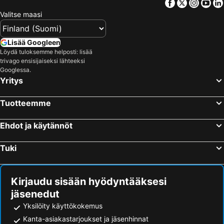
Facebook
Twitter
Insta
Yo
Karigador, bed and breakfasts
Jagodje, bed and breakfasts
Valitse maasi
Bale, bed and breakfasts
Brtonigla, bed and breakfasts
Lucija, bed and breakfasts
Rabac, bed and breakfasts
Lisää Googleen
Löydä tuloksemme helposti: lisää
Višnjan, bed and breakfasts
Buzet, bed and breakfasts
trivago ensisijaiseksi lähteeksi
Pavićini, bed and breakfasts
Gračišće, bed and breakfasts
Googlessa.
Yritys
Kaštelir-Labinci, bed and breakfasts
Sveta Nedelja, bed and breakfasts
Tuotteemme
Ehdot ja käytännöt
Tuki
Kirjaudu sisään hyödyntääksesi
jäsenedut
Yksilöity käyttökokemus
Kanta-asiakastarjoukset ja jäsenhinnat