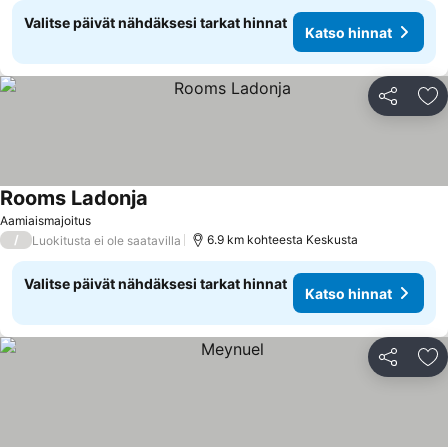
Valitse päivät nähdäksesi tarkat hinnat
Katso hinnat
Jaa
Li
Rooms Ladonja
Katso hinnat
Aamiaismajoitus
/
6.9 km kohteesta Keskusta
Luokitusta ei ole saatavilla
Valitse päivät nähdäksesi tarkat hinnat
Katso hinnat
Jaa
Li