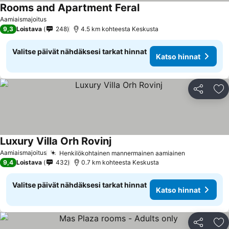
Rooms and Apartment Feral
Katso hinnat
Aamiaismajoitus
9,3
Loistava
248
4.5 km kohteesta Keskusta
Valitse päivät nähdäksesi tarkat hinnat
Katso hinnat
Jaa
Li
Luxury Villa Orh Rovinj
Katso hinnat
Aamiaismajoitus
Henkilökohtainen mannermainen aamiainen
Katso hinna
9,4
Loistava
432
0.7 km kohteesta Keskusta
Valitse päivät nähdäksesi tarkat hinnat
Katso hinnat
Jaa
Li