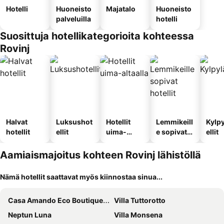
Hotelli
Huoneisto
Majatalo
Huoneisto
palveluilla
hotelli
Suosittuja hotellikategorioita kohteessa
Rovinj
Halvat
Luksushot
Hotellit
Lemmikeill
Kylp
hotellit
ellit
uima-
e sopivat
ellit
altaalla
hotellit
Aamiaismajoitus kohteen Rovinj lähistöllä
Nämä hotellit saattavat myös kiinnostaa sinua...
Casa Amando Eco Boutique House
Villa Tuttorotto
Neptun Luna
Villa Monsena