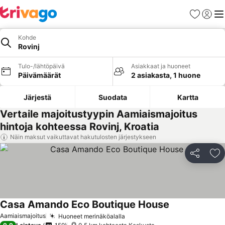
Suosikit
Kirjaud
Val
Kohde
Rovinj
Tulo-/lähtöpäivä
Asiakkaat ja huoneet
Päivämäärät
2 asiakasta, 1 huone
Järjestä
Suodata
Kartta
Vertaile majoitustyypin Aamiaismajoitus
hintoja kohteessa Rovinj, Kroatia
Näin maksut vaikuttavat hakutulosten järjestykseen
Jaa
Li
Casa Amando Eco Boutique House
Katso hinnat
Aamiaismajoitus
Huoneet merinäköalalla
Katso hinnat