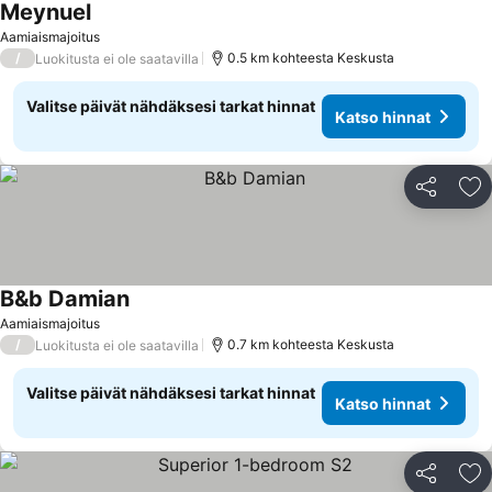
Meynuel
Katso hinnat
Aamiaismajoitus
/
0.5 km kohteesta Keskusta
Luokitusta ei ole saatavilla
Valitse päivät nähdäksesi tarkat hinnat
Katso hinnat
Jaa
Li
B&b Damian
Katso hinnat
Aamiaismajoitus
/
0.7 km kohteesta Keskusta
Luokitusta ei ole saatavilla
Valitse päivät nähdäksesi tarkat hinnat
Katso hinnat
Jaa
Li