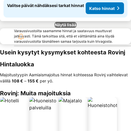
Valitse päivät nähdäksesi tarkat hinnat
Katso hinnat
Näytä lisää
Varaussivustoilta saamamme hinnat ja saatavuus muuttuvat
jatkuvasti. Tämä tarkoittaa sitä, että et välttämättä aina löydä
varaussivustolta täsmälleen samaa tarjousta kuin trivagosta.
Usein kysytyt kysymykset kohteesta Rovinj
Hintaluokka
Majoitustyypin Aamiaismajoitus hinnat kohteessa Rovinj vaihtelevat
välillä
‎108 €
–
‎155 €
per yö.
Rovinj: Muita majoituksia