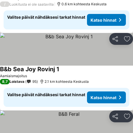
/
0.6 km kohteesta Keskusta
Luokitusta ei ole saatavilla
Valitse päivät nähdäksesi tarkat hinnat
Katso hinnat
Jaa
Li
B&b Sea Joy Rovinj 1
Katso hinnat
Aamiaismajoitus
8,7
Loistava
95
2.1 km kohteesta Keskusta
Valitse päivät nähdäksesi tarkat hinnat
Katso hinnat
Jaa
Li