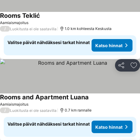
Rooms Teklić
Katso hinnat
Aamiaismajoitus
/
1.0 km kohteesta Keskusta
Luokitusta ei ole saatavilla
Valitse päivät nähdäksesi tarkat hinnat
Katso hinnat
Jaa
Li
Rooms and Apartment Luana
Katso hinnat
Aamiaismajoitus
/
0.7 km rannalle
Luokitusta ei ole saatavilla
Valitse päivät nähdäksesi tarkat hinnat
Katso hinnat