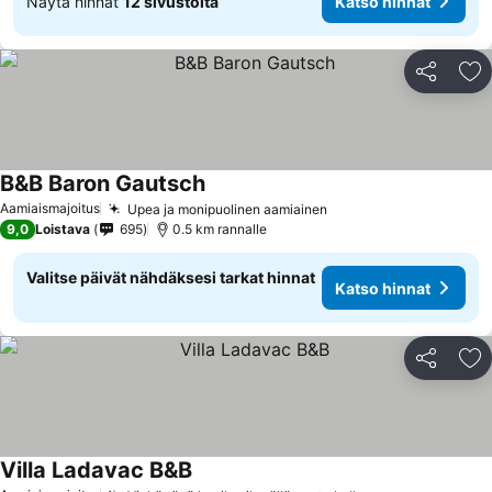
Näytä hinnat
12 sivustolta
Katso hinnat
Jaa
Li
B&B Baron Gautsch
Katso hinnat
Aamiaismajoitus
Upea ja monipuolinen aamiainen
Katso hinnat
9,0
Loistava
695
0.5 km rannalle
Valitse päivät nähdäksesi tarkat hinnat
Katso hinnat
Jaa
Li
Villa Ladavac B&B
Katso hinnat