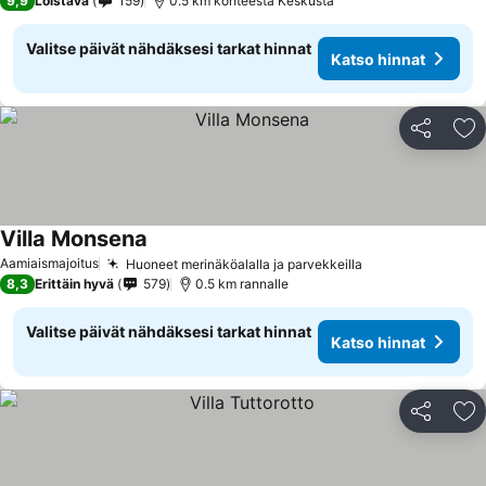
9,9
Loistava
159
0.5 km kohteesta Keskusta
Valitse päivät nähdäksesi tarkat hinnat
Katso hinnat
Jaa
Li
Villa Monsena
Katso hinnat
Aamiaismajoitus
Huoneet merinäköalalla ja parvekkeilla
Katso hinnat
8,3
Erittäin hyvä
579
0.5 km rannalle
Valitse päivät nähdäksesi tarkat hinnat
Katso hinnat
Jaa
Li