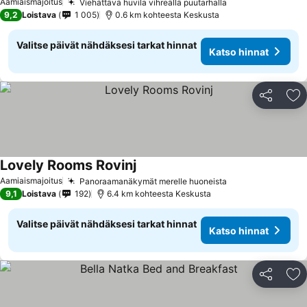
Aamiaismajoitus
Viehättävä huvila vihreällä puutarhalla
Katso hinnat
9,2
Loistava
1 005
0.6 km kohteesta Keskusta
Valitse päivät nähdäksesi tarkat hinnat
Katso hinnat
Jaa
Li
Lovely Rooms Rovinj
Katso hinnat
Aamiaismajoitus
Panoraamanäkymät merelle huoneista
Katso hinnat
9,1
Loistava
192
6.4 km kohteesta Keskusta
Valitse päivät nähdäksesi tarkat hinnat
Katso hinnat
Jaa
Li