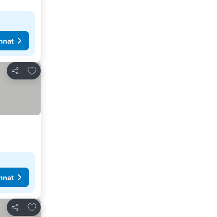
nnat
Lisää suosikkeihin
Jaa
nnat
Lisää suosikkeihin
Jaa