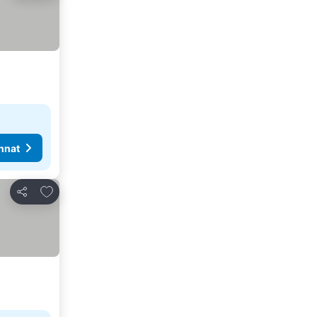
nnat
Lisää suosikkeihin
Jaa