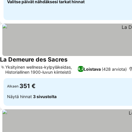
Valitse päivät nähdäksesi tarkat hinnat
La Demeure des Sacres
Yksityinen wellness-kylpyläkeidas,
Loistava
(428 arviota)
9,2
Historiallinen 1900-luvun kiinteistö
351 €
Alkaen
Näytä hinnat
3 sivustolta