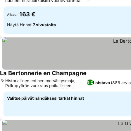
huoneet ensiluokkaisilla vuodevaatteilla
163 €
Alkaen
Näytä hinnat
7 sivustolta
La Bertonnerie en Champagne
Historiallinen entinen metsästysmaja,
Loistava
(886 arvio
9,2
Polkupyörän vuokraus paikalliseen
tutkimiseen
Valitse päivät nähdäksesi tarkat hinnat