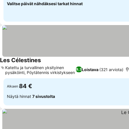
Valitse päivät nähdäksesi tarkat hinnat
Les Célestines
Katettu ja turvallinen yksityinen
Loistava
(321 arviota)
9,3
pysäköinti, Pöytätennis virkistykseen
84 €
Alkaen
Näytä hinnat
7 sivustolta