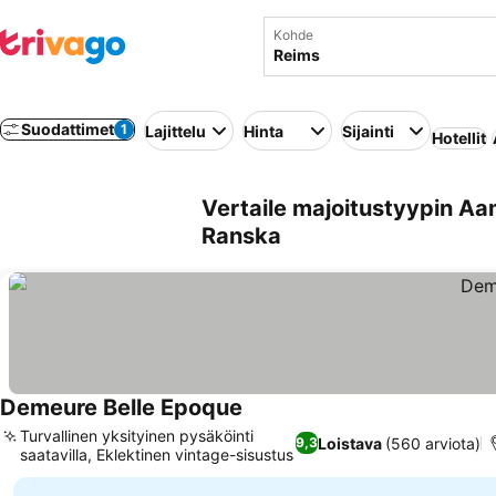
Kohde
Suodattimet
1
Lajittelu
Hinta
Sijainti
Hotellit
Vertaile majoitustyypin Aa
Ranska
Demeure Belle Epoque
Turvallinen yksityinen pysäköinti
Loistava
(560 arviota)
9,3
saatavilla, Eklektinen vintage-sisustus