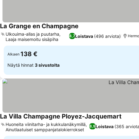
La Grange en Champagne
Ulkouima-allas ja puutarha,
Loistava
(496 arviota)
8,7
Hermon
Laaja maisemoitu sisäpiha
138 €
Alkaen
Näytä hinnat
3 sivustolta
La Villa Champagne Ployez-Jacquemart
Huoneita viinitarha- ja kukkulanäkymillä,
Loistava
(365 arviot
8,9
Ainutlaatuiset samppanjatalokierrokset