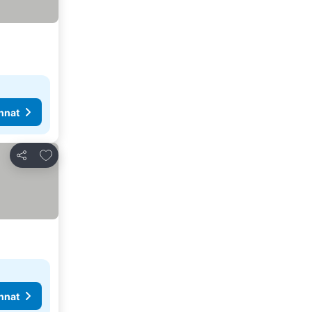
nnat
Lisää suosikkeihin
Jaa
nnat