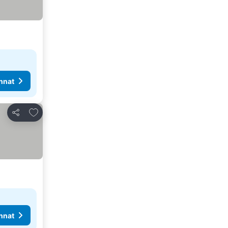
nnat
Lisää suosikkeihin
Jaa
nnat