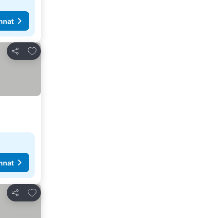
nnat
Lisää suosikkeihin
Jaa
nnat
Lisää suosikkeihin
Jaa