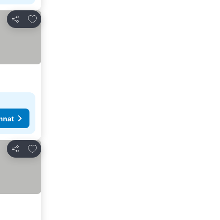
Lisää suosikkeihin
Jaa
nnat
Lisää suosikkeihin
Jaa