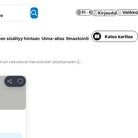
FI · €
Valikko
Kirjaudu
ne
Katso karttaa
en sisältyy hintaan
Uima-allas
Ilmastointi
Huoneisto palveluilla
ksut vaikuttavat hakutulosten järjestykseen
Lisää suosikkeihin
Jaa