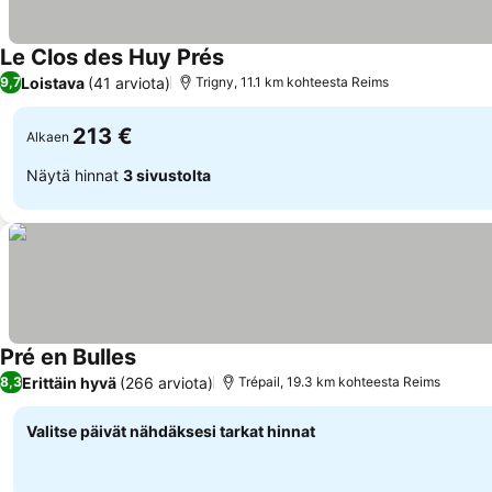
Le Clos des Huy Prés
Loistava
(41 arviota)
9,7
Trigny, 11.1 km kohteesta Reims
213 €
Alkaen
Näytä hinnat
3 sivustolta
Pré en Bulles
Erittäin hyvä
(266 arviota)
8,3
Trépail, 19.3 km kohteesta Reims
Valitse päivät nähdäksesi tarkat hinnat