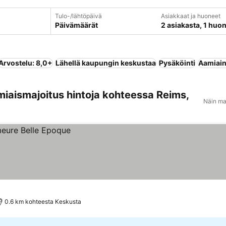
Tulo-/lähtöpäivä
Asiakkaat ja huoneet
Päivämäärät
2 asiakasta, 1 huo
Arvostelu: 8,0+
Lähellä kaupungin keskustaa
Pysäköinti
Aamiain
miaismajoitus hintoja kohteessa Reims,
Näin ma
0.6 km kohteesta Keskusta