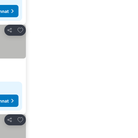
nnat
Lisää suosikkeihin
Jaa
nnat
Lisää suosikkeihin
Jaa