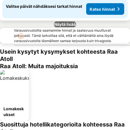
Valitse päivät nähdäksesi tarkat hinnat
Katso hinnat
Näytä lisää
Varaussivustoilta saamamme hinnat ja saatavuus muuttuvat
jatkuvasti. Tämä tarkoittaa sitä, että et välttämättä aina löydä
varaussivustolta täsmälleen samaa tarjousta kuin trivagosta.
Usein kysytyt kysymykset kohteesta Raa
Atoll
Raa Atoll: Muita majoituksia
Lomakesk
ukset
Suosittuja hotellikategorioita kohteessa Raa