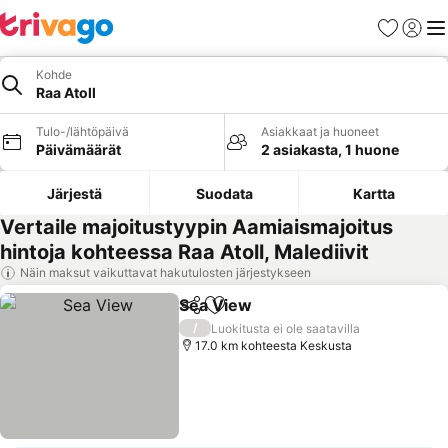
Suosikit
Kirjaud
Val
Kohde
Raa Atoll
Tulo-/lähtöpäivä
Asiakkaat ja huoneet
Päivämäärät
2 asiakasta, 1 huone
Järjestä
Suodata
Kartta
Vertaile majoitustyypin Aamiaismajoitus
hintoja kohteessa Raa Atoll, Malediivit
Näin maksut vaikuttavat hakutulosten järjestykseen
Sea View
Jaa
Lisää suosikkeihin
Katso hinnat
/
Luokitusta ei ole saatavilla
17.0 km kohteesta Keskusta