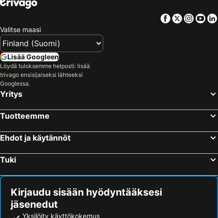
Facebook
Twitter
Insta
Yo
Valitse maasi
Lisää Googleen
Löydä tuloksemme helposti: lisää
trivago ensisijaiseksi lähteeksi
Googlessa.
Yritys
Tuotteemme
Ehdot ja käytännöt
Tuki
Kirjaudu sisään hyödyntääksesi
jäsenedut
Yksilöity käyttökokemus