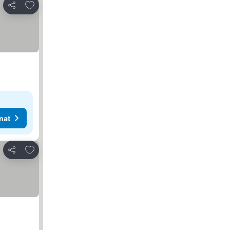
Lisää suosikkeihin
Jaa
nat
Lisää suosikkeihin
Jaa