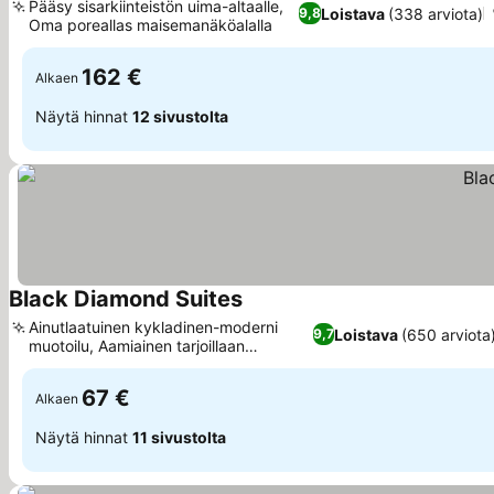
Pääsy sisarkiinteistön uima-altaalle,
Loistava
(338 arviota)
9,8
Oma poreallas maisemanäköalalla
Katso hinnat
162 €
Alkaen
Näytä hinnat
12 sivustolta
Black Diamond Suites
Katso hinnat
Ainutlaatuinen kykladinen-moderni
Loistava
(650 arviota
9,7
muotoilu, Aamiainen tarjoillaan
Katso hinnat
sviitissäsi
67 €
Alkaen
Näytä hinnat
11 sivustolta