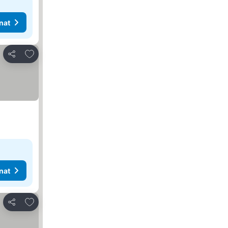
nat
Lisää suosikkeihin
Jaa
nat
Lisää suosikkeihin
Jaa