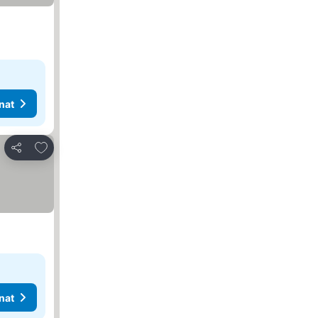
nat
Lisää suosikkeihin
Jaa
nat