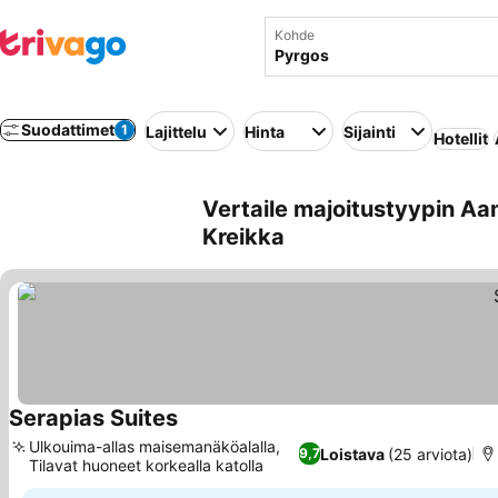
Kohde
Suodattimet
1
Lajittelu
Hinta
Sijainti
Hotellit
Vertaile majoitustyypin Aa
Kreikka
Serapias Suites
Katso hinnat
Ulkouima-allas maisemanäköalalla,
Loistava
(25 arviota)
9,7
Tilavat huoneet korkealla katolla
Katso hinnat