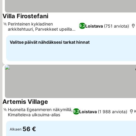
Villa Firostefani
Katso hinnat
Perinteinen kykladinen
Loistava
(751 arviota)
9,2
arkkitehtuuri, Parvekkeet upeilla
Katso hinnat
näkymillä
Valitse päivät nähdäksesi tarkat hinnat
Artemis Village
Katso hinnat
Huoneita Egeanmeren näkymillä,
Loistava
(1 988 arviota)
9,2
Kimalteleva ulkouima-allas
Katso hinnat
56 €
Alkaen