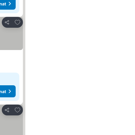
nat
Lisää suosikkeihin
Jaa
nat
Lisää suosikkeihin
Jaa