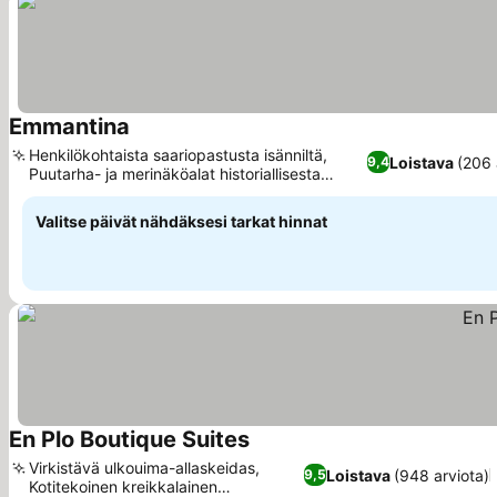
Emmantina
Katso hinnat
Henkilökohtaista saariopastusta isänniltä,
Loistava
(206 
9,4
Puutarha- ja merinäköalat historiallisesta
Katso hinnat
rakennuksesta
Valitse päivät nähdäksesi tarkat hinnat
En Plo Boutique Suites
Katso hinnat
Virkistävä ulkouima-allaskeidas,
Loistava
(948 arviota)
9,5
Kotitekoinen kreikkalainen