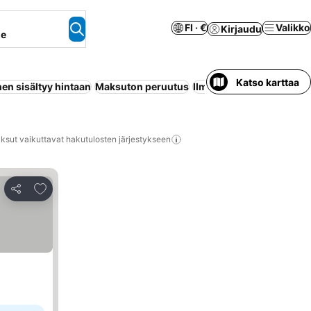
FI · €
Valikko
Kirjaudu
ne
Katso karttaa
en sisältyy hintaan
Maksuton peruutus
Ilmastointi
Koko talo/as
ksut vaikuttavat hakutulosten järjestykseen
Lisää suosikkeihin
Jaa