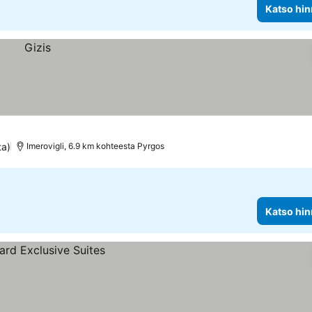
Katso hin
ta)
Imerovigli, 6.9 km kohteesta Pyrgos
Katso hin