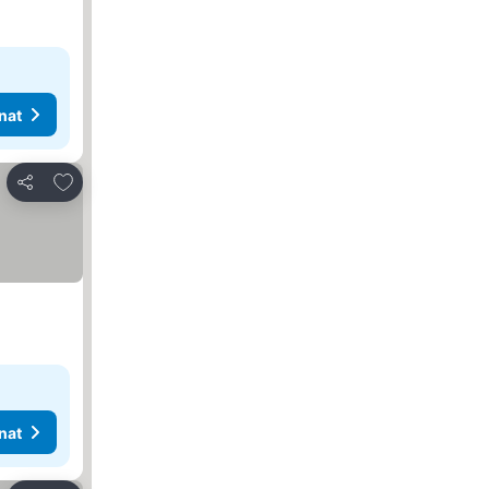
nat
Lisää suosikkeihin
Jaa
nat