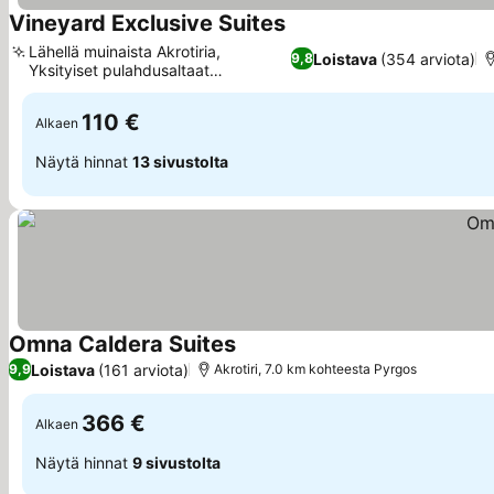
Vineyard Exclusive Suites
Katso hinnat
Lähellä muinaista Akrotiria,
Loistava
(354 arviota)
9,8
Yksityiset pulahdusaltaat
Katso hinnat
merinäköalalla
110 €
Alkaen
Näytä hinnat
13 sivustolta
Omna Caldera Suites
Katso hinnat
Loistava
(161 arviota)
9,9
Akrotiri, 7.0 km kohteesta Pyrgos
366 €
Alkaen
Näytä hinnat
9 sivustolta