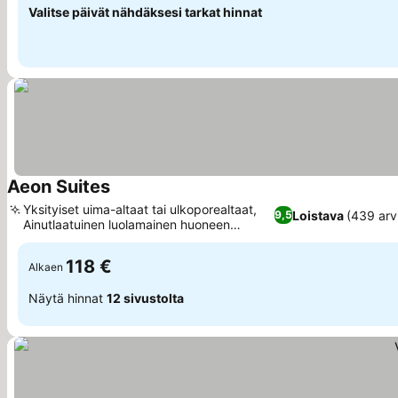
Valitse päivät nähdäksesi tarkat hinnat
Aeon Suites
Katso hinnat
Yksityiset uima-altaat tai ulkoporealtaat,
Loistava
(439 arv
9,5
Ainutlaatuinen luolamainen huoneen
Katso hinnat
estetiikka
118 €
Alkaen
Näytä hinnat
12 sivustolta