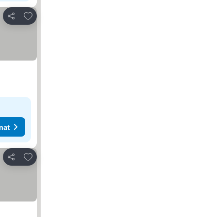
Lisää suosikkeihin
Jaa
nat
Lisää suosikkeihin
Jaa