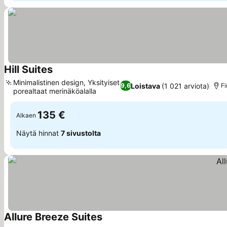
Hill Suites
Katso hinnat
Minimalistinen design, Yksityiset
Loistava
(1 021 arviota)
9,6
Fi
porealtaat merinäköalalla
Katso hinnat
135 €
Alkaen
Näytä hinnat
7 sivustolta
Allure Breeze Suites
Katso hinnat