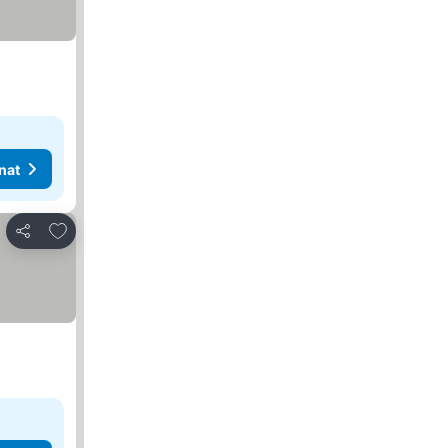
nat
Lisää suosikkeihin
Jaa