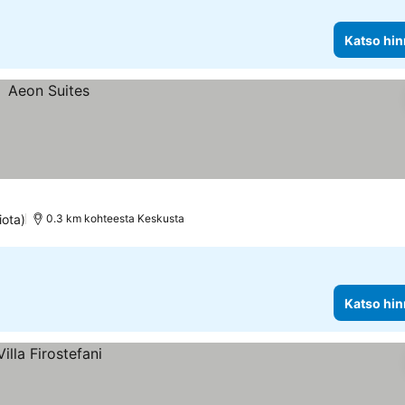
Katso hin
iota)
0.3 km kohteesta Keskusta
Katso hin