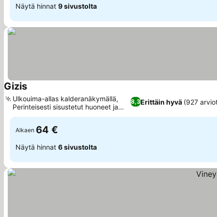
Näytä hinnat
9 sivustolta
Gizis
Katso hinnat
Ulkouima-allas kalderanäkymällä,
Erittäin hyvä
(927 arvio
8,3
Perinteisesti sisustetut huoneet ja
Katso hinnat
sviitit
64 €
Alkaen
Näytä hinnat
6 sivustolta