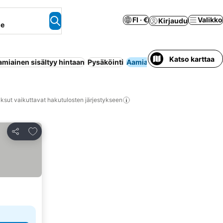
FI · €
Valikko
Kirjaudu
ne
Katso karttaa
amiainen sisältyy hintaan
Pysäköinti
Aamiaismajoitus
Koko ta
ksut vaikuttavat hakutulosten järjestykseen
Lisää suosikkeihin
Jaa