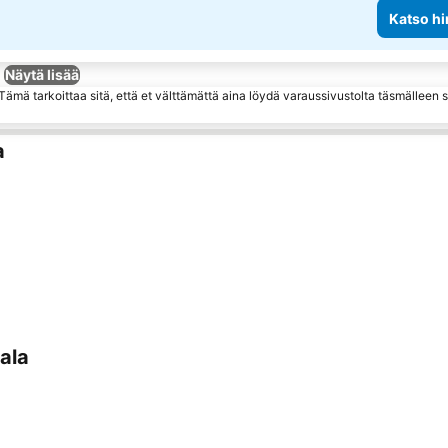
Katso hi
Näytä lisää
ämä tarkoittaa sitä, että et välttämättä aina löydä varaussivustolta täsmälleen
a
ala