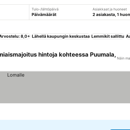
Tulo-/lähtöpäivä
Asiakkaat ja huoneet
Päivämäärät
2 asiakasta, 1 huo
Arvostelu: 8,0+
Lähellä kaupungin keskustaa
Lemmikit sallittu
A
miaismajoitus hintoja kohteessa Puumala,
Näin ma