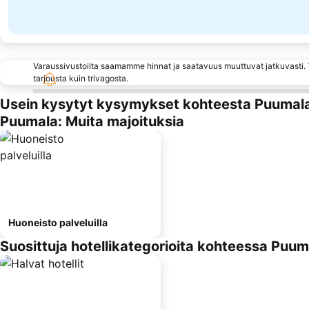
Varaussivustoilta saamamme hinnat ja saatavuus muuttuvat jatkuvasti. T
tarjousta kuin trivagosta.
Usein kysytyt kysymykset kohteesta Puumal
Puumala: Muita majoituksia
Huoneisto palveluilla
Suosittuja hotellikategorioita kohteessa Puum