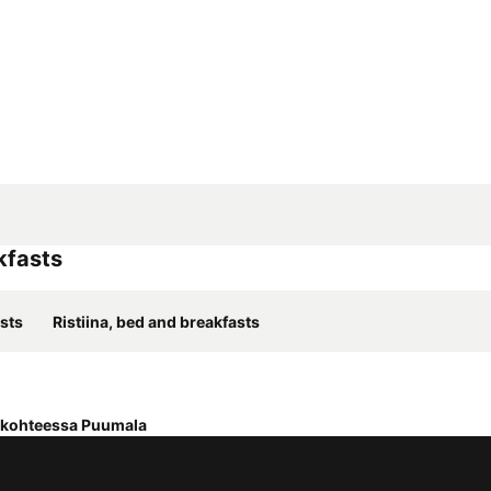
kfasts
asts
Ristiina, bed and breakfasts
 kohteessa Puumala