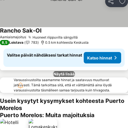
Jaa
Li
Rancho Sak-Ol
Aamiaismajoitus
Huoneet riippuvilla sängyillä
8,5
Loistava
783
0.5 km kohteesta Keskusta
Valitse päivät nähdäksesi tarkat hinnat
Katso hinnat
Näytä lisää
Varaussivustoilta saamamme hinnat ja saatavuus muuttuvat
jatkuvasti. Tämä tarkoittaa sitä, että et välttämättä aina löydä
varaussivustolta täsmälleen samaa tarjousta kuin trivagosta.
Usein kysytyt kysymykset kohteesta Puerto
Morelos
Puerto Morelos: Muita majoituksia