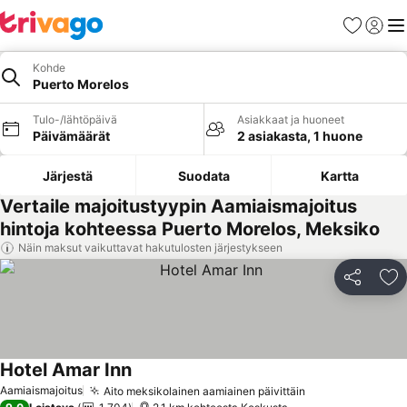
Suosikit
Kirjaud
Val
Kohde
Puerto Morelos
Tulo-/lähtöpäivä
Asiakkaat ja huoneet
Päivämäärät
2 asiakasta, 1 huone
Järjestä
Suodata
Kartta
Vertaile majoitustyypin Aamiaismajoitus
hintoja kohteessa Puerto Morelos, Meksiko
Näin maksut vaikuttavat hakutulosten järjestykseen
Jaa
Li
Hotel Amar Inn
Aamiaismajoitus
Aito meksikolainen aamiainen päivittäin