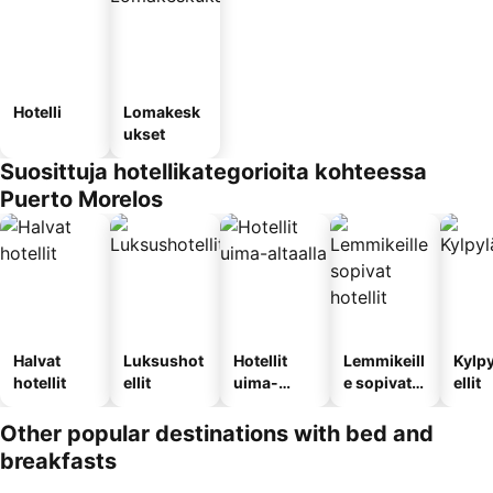
Hotelli
Lomakesk
ukset
Suosittuja hotellikategorioita kohteessa
Puerto Morelos
Halvat
Luksushot
Hotellit
Lemmikeill
Kylp
hotellit
ellit
uima-
e sopivat
ellit
altaalla
hotellit
Other popular destinations with bed and
breakfasts