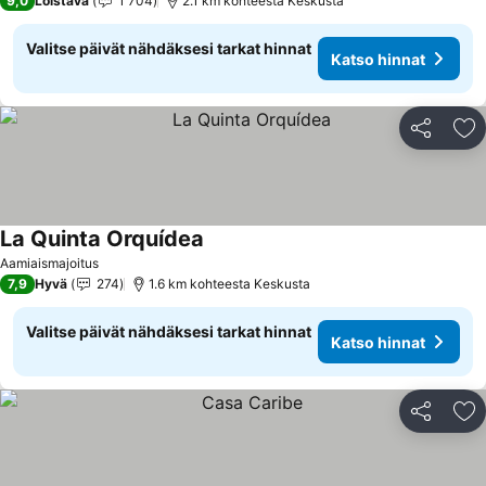
9,0
Loistava
1 704
2.1 km kohteesta Keskusta
Valitse päivät nähdäksesi tarkat hinnat
Katso hinnat
Jaa
Li
La Quinta Orquídea
Aamiaismajoitus
7,9
Hyvä
274
1.6 km kohteesta Keskusta
Valitse päivät nähdäksesi tarkat hinnat
Katso hinnat
Jaa
Li