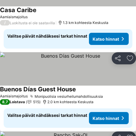
Casa Caribe
Aamiaismajoitus
/
1.3 km kohteesta Keskusta
Luokitusta ei ole saatavilla
Valitse päivät nähdäksesi tarkat hinnat
Katso hinnat
Jaa
Li
Buenos Días Guest House
Aamiaismajoitus
Monipuolisia vesiurheilumahdollisuuksia
8,7
Loistava
515
2.0 km kohteesta Keskusta
Valitse päivät nähdäksesi tarkat hinnat
Katso hinnat