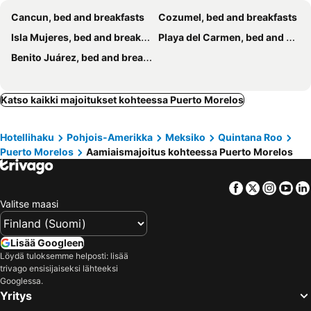
Cancun, bed and breakfasts
Cozumel, bed and breakfasts
Isla Mujeres, bed and breakfasts
Playa del Carmen, bed and breakfasts
Benito Juárez, bed and breakfasts
Katso kaikki majoitukset kohteessa Puerto Morelos
Hotellihaku
Pohjois-Amerikka
Meksiko
Quintana Roo
Puerto Morelos
Aamiaismajoitus kohteessa Puerto Morelos
Facebook
Twitter
Insta
Yo
Valitse maasi
Lisää Googleen
Löydä tuloksemme helposti: lisää
trivago ensisijaiseksi lähteeksi
Googlessa.
Yritys