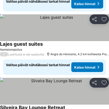
Valitse päivät nähdäksesi tarkat hinnat
Katso hinnat
Jaa
Li
Lajes guest suites
Aamiaismajoitus
/
Angra do Heroismo, 4.2 km kohteesta Praia da Vitória
Luokitusta ei ole saatavilla
Valitse päivät nähdäksesi tarkat hinnat
Katso hinnat
Jaa
Li
Silveira Bay Lounge Retreat