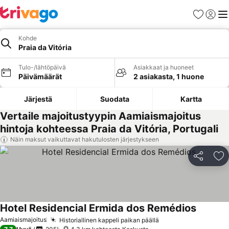
Suosikit
Kirjaud
Val
Kohde
Praia da Vitória
Tulo-/lähtöpäivä
Asiakkaat ja huoneet
Päivämäärät
2 asiakasta, 1 huone
Järjestä
Suodata
Kartta
Vertaile majoitustyypin Aamiaismajoitus
hintoja kohteessa Praia da Vitória, Portugali
Näin maksut vaikuttavat hakutulosten järjestykseen
Jaa
Li
Hotel Residencial Ermida dos Remédios
Aamiaismajoitus
Historiallinen kappeli paikan päällä