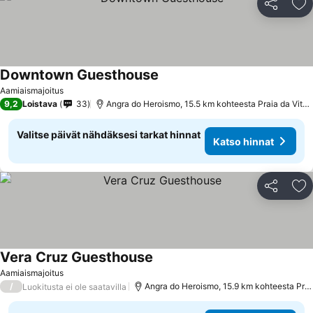
Jaa
Li
Downtown Guesthouse
Aamiaismajoitus
9,2
Loistava
33
Angra do Heroismo, 15.5 km kohteesta Praia da Vitória
Valitse päivät nähdäksesi tarkat hinnat
Katso hinnat
Jaa
Li
Vera Cruz Guesthouse
Aamiaismajoitus
/
Angra do Heroismo, 15.9 km kohteesta Praia da Vitória
Luokitusta ei ole saatavilla