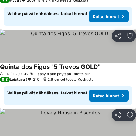
7,7
Hyvä
205
4.3 km kohteesta Keskusta
Valitse päivät nähdäksesi tarkat hinnat
Katso hinnat
Jaa
Li
Quinta dos Figos "5 Trevos GOLD"
Aamiaismajoitus
Pääsy tilalta pöytään -tuotteisiin
8,8
Loistava
210
2.6 km kohteesta Keskusta
Valitse päivät nähdäksesi tarkat hinnat
Katso hinnat
Jaa
Li