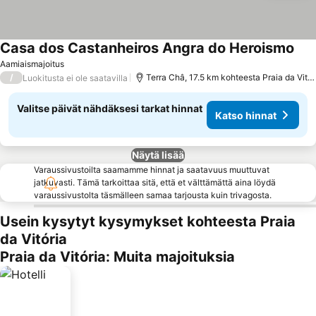
Casa dos Castanheiros Angra do Heroismo
Aamiaismajoitus
/
Terra Châ, 17.5 km kohteesta Praia da Vitória
Luokitusta ei ole saatavilla
Valitse päivät nähdäksesi tarkat hinnat
Katso hinnat
Näytä lisää
Varaussivustoilta saamamme hinnat ja saatavuus muuttuvat
jatkuvasti. Tämä tarkoittaa sitä, että et välttämättä aina löydä
varaussivustolta täsmälleen samaa tarjousta kuin trivagosta.
Usein kysytyt kysymykset kohteesta Praia
da Vitória
Praia da Vitória: Muita majoituksia