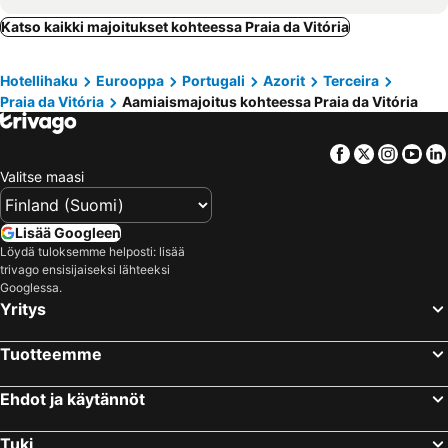
Katso kaikki majoitukset kohteessa Praia da Vitória
Hotellihaku
Eurooppa
Portugali
Azorit
Terceira
Praia da Vitória
Aamiaismajoitus kohteessa Praia da Vitória
Facebook
Twitter
Insta
Yo
Valitse maasi
Lisää Googleen
Löydä tuloksemme helposti: lisää
trivago ensisijaiseksi lähteeksi
Googlessa.
Yritys
Tuotteemme
Ehdot ja käytännöt
Tuki