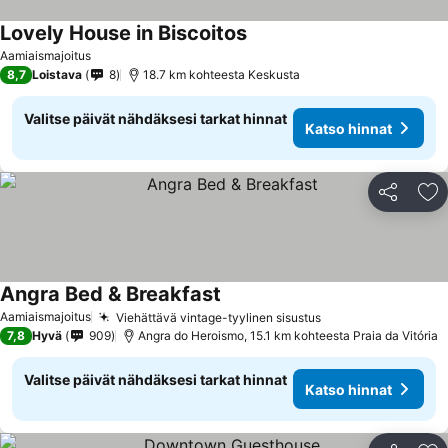
Lovely House in Biscoitos
Aamiaismajoitus
8,7
Loistava
8
18.7 km kohteesta Keskusta
Valitse päivät nähdäksesi tarkat hinnat
Katso hinnat
Jaa
Li
Angra Bed & Breakfast
Aamiaismajoitus
Viehättävä vintage-tyylinen sisustus
7,8
Hyvä
909
Angra do Heroismo, 15.1 km kohteesta Praia da Vitória
Valitse päivät nähdäksesi tarkat hinnat
Katso hinnat