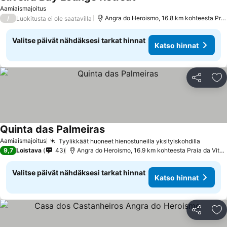
Aamiaismajoitus
/
Angra do Heroismo, 16.8 km kohteesta Praia da Vitória
Luokitusta ei ole saatavilla
Valitse päivät nähdäksesi tarkat hinnat
Katso hinnat
Jaa
Li
Quinta das Palmeiras
Aamiaismajoitus
Tyylikkäät huoneet hienostuneilla yksityiskohdilla
9,7
Loistava
43
Angra do Heroismo, 16.9 km kohteesta Praia da Vitória
Valitse päivät nähdäksesi tarkat hinnat
Katso hinnat
Jaa
Li