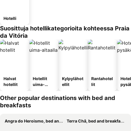
Hotelli
Suosittuja hotellikategorioita kohteessa Praia
da Vitória
Halvat
Hotellit
Kylpylähot
Rantahotel
Hotel
hotellit
uima-
ellit
lit
pysä
altaalla
llä
Other popular destinations with bed and
breakfasts
Angra do Heroismo, bed and breakfasts
Terra Châ, bed and breakfasts