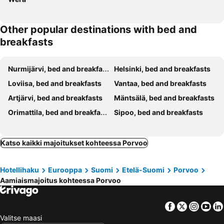
Other popular destinations with bed and
breakfasts
Nurmijärvi, bed and breakfasts
Helsinki, bed and breakfasts
Loviisa, bed and breakfasts
Vantaa, bed and breakfasts
Artjärvi, bed and breakfasts
Mäntsälä, bed and breakfasts
Orimattila, bed and breakfasts
Sipoo, bed and breakfasts
Katso kaikki majoitukset kohteessa Porvoo
Hotellihaku
Eurooppa
Suomi
Etelä-Suomi
Porvoo
Aamiaismajoitus kohteessa Porvoo
Facebook
Twitter
Insta
Yo
Valitse maasi