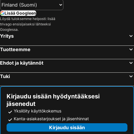
Lisää Googleen
Löydä tuloksemme helposti: lisää
trivago ensisijaiseksi lähteeksi
Googlessa.
Yritys
Tuotteemme
Ehdot ja käytännöt
Tuki
Kirjaudu sisään hyödyntääksesi
jäsenedut
Yksilöity käyttökokemus
Kanta-asiakastarjoukset ja jäsenhinnat
Kirjaudu sisään