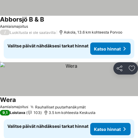
Abborsjö B & B
Aamiaismajoitus
/
Askola, 13.6 km kohteesta Porvoo
Luokitusta ei ole saatavilla
Valitse päivät nähdäksesi tarkat hinnat
Katso hinnat
Jaa
Li
Wera
Aamiaismajoitus
Rauhalliset puutarhanäkymät
9,1
Loistava
103
3.5 km kohteesta Keskusta
Valitse päivät nähdäksesi tarkat hinnat
Katso hinnat