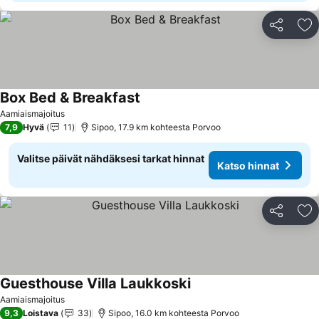
Jaa
Li
Box Bed & Breakfast
Aamiaismajoitus
7,9
Hyvä
11
Sipoo, 17.9 km kohteesta Porvoo
Valitse päivät nähdäksesi tarkat hinnat
Katso hinnat
Jaa
Li
Guesthouse Villa Laukkoski
Aamiaismajoitus
9,3
Loistava
33
Sipoo, 16.0 km kohteesta Porvoo