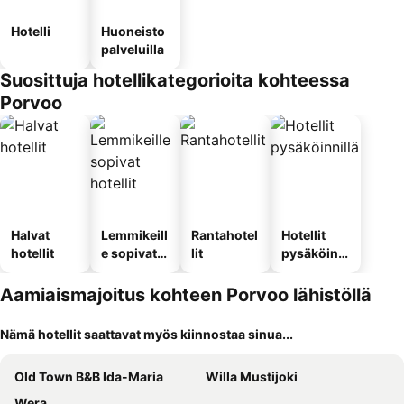
Hotelli
Huoneisto
palveluilla
Suosittuja hotellikategorioita kohteessa
Porvoo
Halvat
Lemmikeill
Rantahotel
Hotellit
hotellit
e sopivat
lit
pysäköinni
hotellit
llä
Aamiaismajoitus kohteen Porvoo lähistöllä
Nämä hotellit saattavat myös kiinnostaa sinua...
Old Town B&B Ida-Maria
Willa Mustijoki
Wera