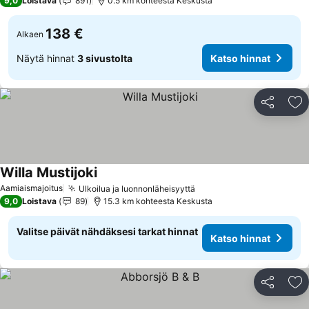
9,0
Loistava
891
0.5 km kohteesta Keskusta
138 €
Alkaen
Näytä hinnat
3 sivustolta
Katso hinnat
Jaa
Li
Willa Mustijoki
Aamiaismajoitus
Ulkoilua ja luonnonläheisyyttä
9,0
Loistava
89
15.3 km kohteesta Keskusta
Valitse päivät nähdäksesi tarkat hinnat
Katso hinnat
Jaa
Li