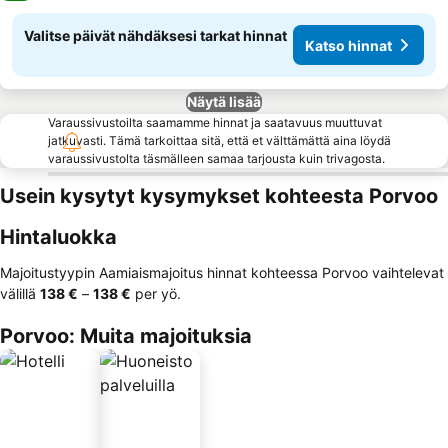
Valitse päivät nähdäksesi tarkat hinnat
Katso hinnat
Näytä lisää
Varaussivustoilta saamamme hinnat ja saatavuus muuttuvat
jatkuvasti. Tämä tarkoittaa sitä, että et välttämättä aina löydä
varaussivustolta täsmälleen samaa tarjousta kuin trivagosta.
Usein kysytyt kysymykset kohteesta Porvoo
Hintaluokka
Majoitustyypin Aamiaismajoitus hinnat kohteessa Porvoo vaihtelevat
välillä
‎138 €
–
‎138 €
per yö.
Porvoo: Muita majoituksia