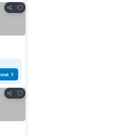
Lisää suosikkeihin
Jaa
nnat
Lisää suosikkeihin
Jaa