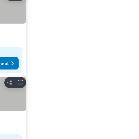
nnat
Lisää suosikkeihin
Jaa