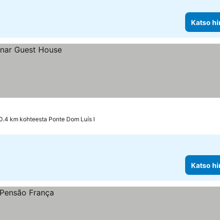
Katso hi
0.4 km kohteesta Ponte Dom Luís I
Katso hi