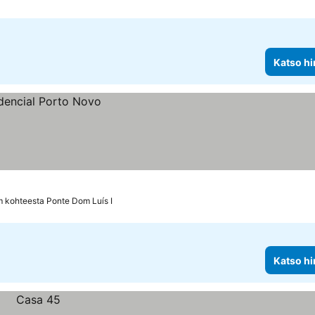
Katso hi
m kohteesta Ponte Dom Luís I
Katso hi