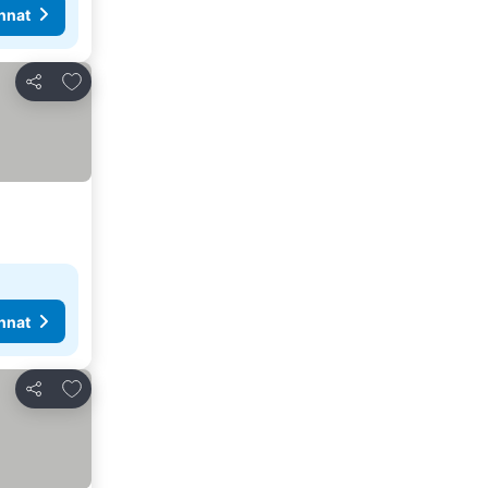
nnat
Lisää suosikkeihin
Jaa
nnat
Lisää suosikkeihin
Jaa