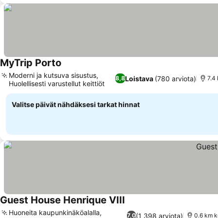
MyTrip Porto
Moderni ja kutsuva sisustus,
Loistava
(780 arviota)
8,8
7.4
Huolellisesti varustellut keittiöt
Valitse päivät nähdäksesi tarkat hinnat
Guest House Henrique VIII
Huoneita kaupunkinäköalalla,
(1 398 arviota)
7,0
0.6 km k