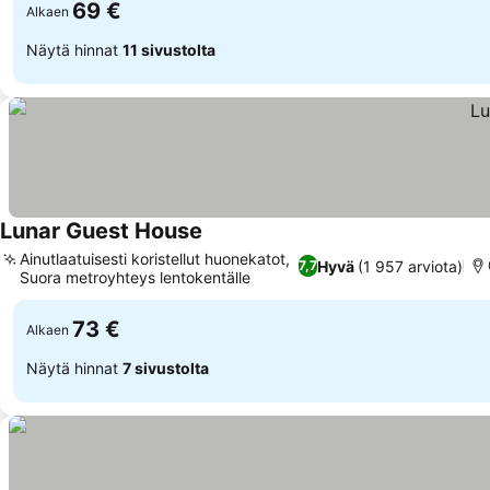
69 €
Alkaen
Näytä hinnat
11 sivustolta
Lunar Guest House
Ainutlaatuisesti koristellut huonekatot,
Hyvä
(1 957 arviota)
7,7
Suora metroyhteys lentokentälle
73 €
Alkaen
Näytä hinnat
7 sivustolta