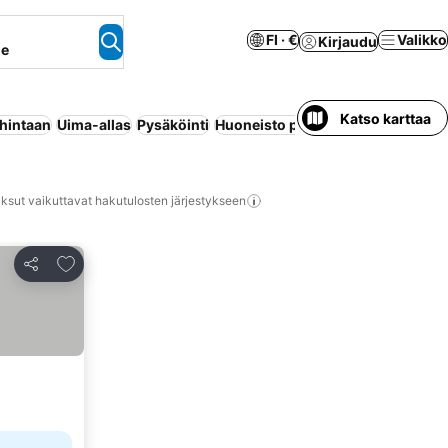
FI · €
Valikko
Kirjaudu
ne
Katso karttaa
 hintaan
Uima-allas
Pysäköinti
Huoneisto palveluilla
Maksuton p
ksut vaikuttavat hakutulosten järjestykseen
Lisää suosikkeihin
Jaa