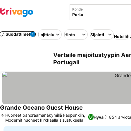
Kohde
Suodattimet
1
Lajittelu
Hinta
Sijainti
Hotellit
Vertaile majoitustyypin Aa
Portugali
Grande Oceano Guest House
Huoneet panoraamanäkymillä kaupunkiin,
Hyvä
(1 854 arviota
7,8
Modernit huoneet kirkkaalla sisustuksella