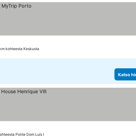
 km kohteesta Keskusta
Katso hi
ohteesta Ponte Dom Luís I