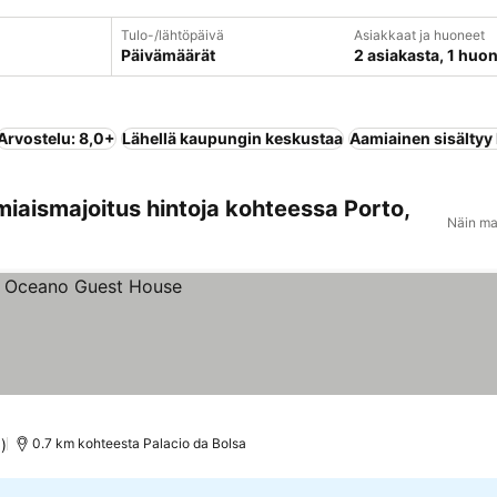
Tulo-/lähtöpäivä
Asiakkaat ja huoneet
Päivämäärät
2 asiakasta, 1 huo
Arvostelu: 8,0+
Lähellä kaupungin keskustaa
Aamiainen sisältyy
miaismajoitus hintoja kohteessa Porto,
Näin ma
)
0.7 km kohteesta Palacio da Bolsa