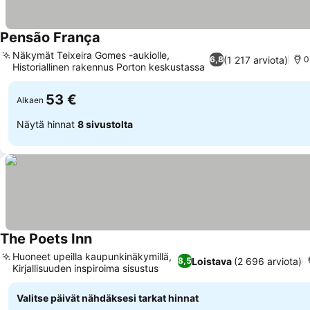
Pensão França
Näkymät Teixeira Gomes -aukiolle,
(1 217 arviota)
6,8
0
Historiallinen rakennus Porton keskustassa
53 €
Alkaen
Näytä hinnat
8 sivustolta
The Poets Inn
Huoneet upeilla kaupunkinäkymillä,
Loistava
(2 696 arviota)
8,5
Kirjallisuuden inspiroima sisustus
Valitse päivät nähdäksesi tarkat hinnat