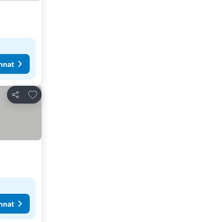
nnat
Lisää suosikkeihin
Jaa
nnat