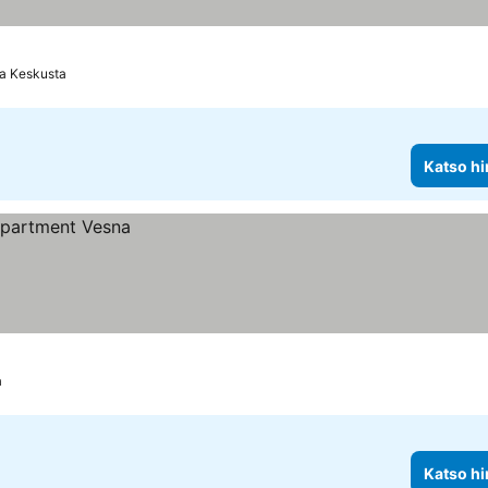
ta Keskusta
Katso hi
a
Katso hi