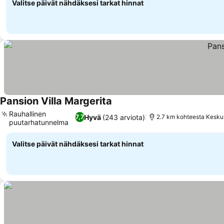
Valitse päivät nähdäksesi tarkat hinnat
Pansion Villa Margerita
Katso hinnat
Rauhallinen
Hyvä
(243 arviota)
7,7
2.7 km kohteesta Kesku
puutarhatunnelma
Katso hinnat
Valitse päivät nähdäksesi tarkat hinnat