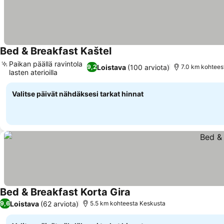
Bed & Breakfast Kaštel
Katso hinnat
Paikan päällä ravintola
Loistava
(100 arviota)
9,2
7.0 km kohtees
lasten aterioilla
Katso hinnat
Valitse päivät nähdäksesi tarkat hinnat
Bed & Breakfast Korta Gira
Katso hinnat
Loistava
(62 arviota)
9,6
5.5 km kohteesta Keskusta