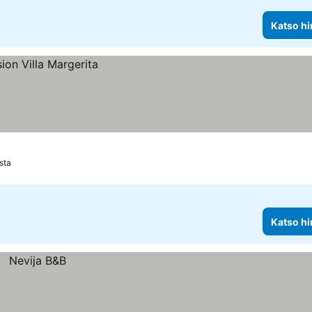
Katso hi
sta
Katso hi