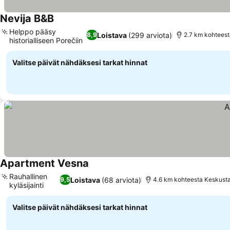
Nevija B&B
Katso hinnat
Helppo pääsy
Loistava
(299 arviota)
8,9
2.7 km kohtees
historialliseen Porečiin
Katso hinnat
Valitse päivät nähdäksesi tarkat hinnat
Apartment Vesna
Katso hinnat
Rauhallinen
Loistava
(68 arviota)
9,5
4.6 km kohteesta Keskust
kyläsijainti
Katso hinnat
Valitse päivät nähdäksesi tarkat hinnat