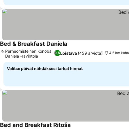
Bed & Breakfast Daniela
Katso hinnat
Perheomisteinen Konoba
Loistava
(459 arviota)
9,5
4.5 km koht
Daniela -ravintola
Katso hinnat
Valitse päivät nähdäksesi tarkat hinnat
Bed and Breakfast Ritoša
Katso hinnat