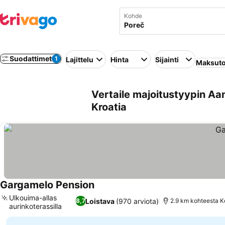
Kohde
Suodattimet
1
Lajittelu
Hinta
Sijainti
Maksuto
Vertaile majoitustyypin Aa
Kroatia
Gargamelo Pension
Katso hinnat
Ulkouima-allas
Loistava
(970 arviota)
8,7
2.9 km kohteesta K
aurinkoterassilla
Katso hinnat