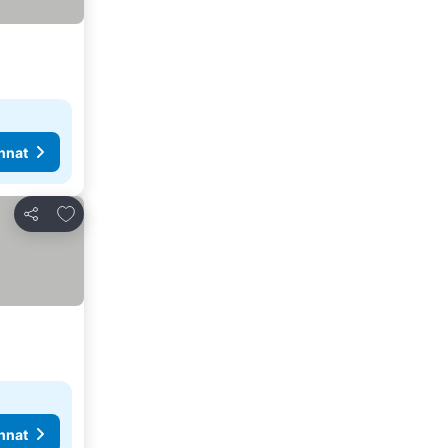
nnat
Lisää suosikkeihin
Jaa
nnat