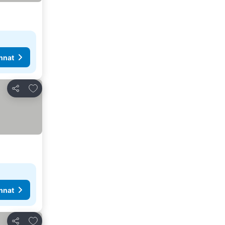
nnat
Lisää suosikkeihin
Jaa
nnat
Lisää suosikkeihin