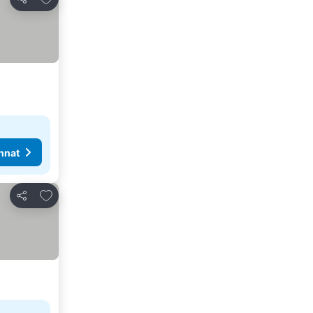
Jaa
nnat
Lisää suosikkeihin
Jaa