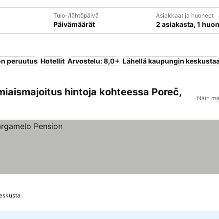
Tulo-/lähtöpäivä
Asiakkaat ja huoneet
Päivämäärät
2 asiakasta, 1 huo
n peruutus
Hotellit
Arvostelu: 8,0+
Lähellä kaupungin keskusta
miaismajoitus hintoja kohteessa Poreč,
Näin ma
eskusta