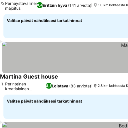
Perheystävällinen
Erittäin hyvä
(141 arviota)
8,4
1.0 km kohteesta 
majoitus
Katso hinnat
Valitse päivät nähdäksesi tarkat hinnat
Martina Guest house
Katso hinnat
Perinteinen
Loistava
(83 arviota)
8,8
2.8 km kohteesta 
kroatialainen
Katso hinnat
ravintola
Valitse päivät nähdäksesi tarkat hinnat