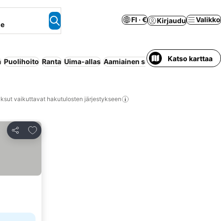
FI · €
Valikko
Kirjaudu
ne
Katso karttaa
a
Puolihoito
Ranta
Uima-allas
Aamiainen sisältyy hintaan
Pysäkö
ksut vaikuttavat hakutulosten järjestykseen
Lisää suosikkeihin
Jaa