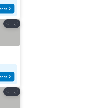
nnat
Lisää suosikkeihin
Jaa
nnat
Lisää suosikkeihin
Jaa