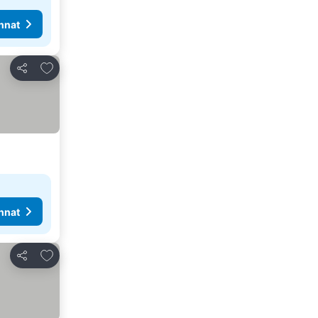
nnat
Lisää suosikkeihin
Jaa
nnat
Lisää suosikkeihin
Jaa