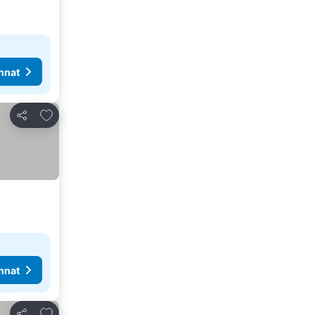
nnat
Lisää suosikkeihin
Jaa
nnat
Lisää suosikkeihin