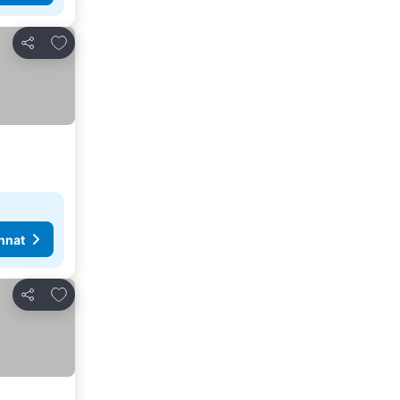
Lisää suosikkeihin
Jaa
nnat
Lisää suosikkeihin
Jaa