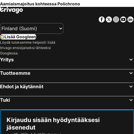
Aamiaismajoitus kohteessa Polichrono
Facebook
Twitter
Insta
Yo
Lisää Googleen
Löydä tuloksemme helposti: lisää
trivago ensisijaiseksi lähteeksi
Googlessa.
Yritys
Tuotteemme
Ehdot ja käytännöt
Tuki
Kirjaudu sisään hyödyntääksesi
jäsenedut