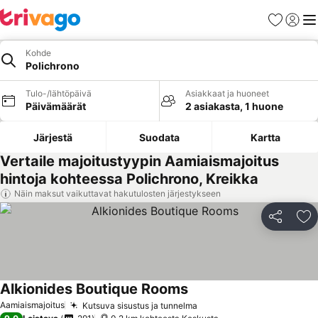
Suosikit
Kirjaud
Val
Kohde
Polichrono
Tulo-/lähtöpäivä
Asiakkaat ja huoneet
Päivämäärät
2 asiakasta, 1 huone
Järjestä
Suodata
Kartta
Vertaile majoitustyypin Aamiaismajoitus
hintoja kohteessa Polichrono, Kreikka
Näin maksut vaikuttavat hakutulosten järjestykseen
Jaa
Li
Alkionides Boutique Rooms
Aamiaismajoitus
Kutsuva sisustus ja tunnelma