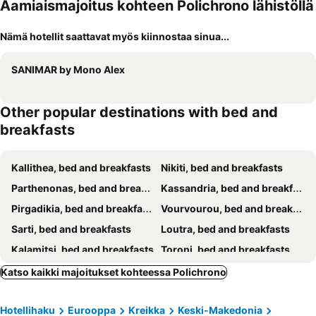
Aamiaismajoitus kohteen Polichrono lähistöllä
Nämä hotellit saattavat myös kiinnostaa sinua...
SANIMAR by Mono Alex
Other popular destinations with bed and
breakfasts
Kallithea, bed and breakfasts
Nikiti, bed and breakfasts
Parthenonas, bed and breakfasts
Kassandria, bed and breakfasts
Pirgadikia, bed and breakfasts
Vourvourou, bed and breakfasts
Sarti, bed and breakfasts
Loutra, bed and breakfasts
Kalamitsi, bed and breakfasts
Toroni, bed and breakfasts
Afitos, bed and breakfasts
Ammouliani, bed and breakfasts
Katso kaikki majoitukset kohteessa Polichrono
Nea Moudania, bed and breakfasts
Pefkohori, bed and breakfasts
Hotellihaku
Eurooppa
Kreikka
Keski-Makedonia
Polygyros, bed and breakfasts
Agios Ioannis Chalkidikis, bed and breakfasts