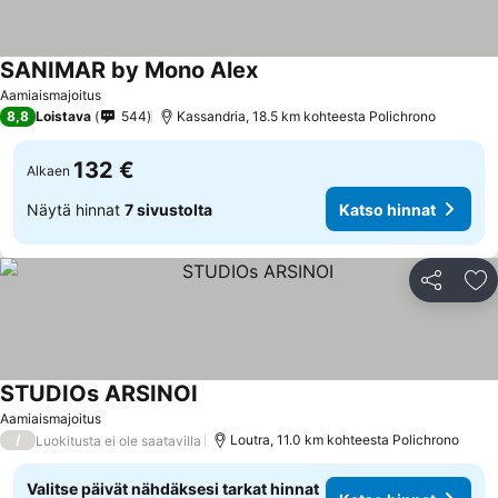
SANIMAR by Mono Alex
Aamiaismajoitus
8,8
Loistava
544
Kassandria, 18.5 km kohteesta Polichrono
132 €
Alkaen
Näytä hinnat
7 sivustolta
Katso hinnat
Jaa
Li
STUDIOs ARSINOI
Aamiaismajoitus
/
Loutra, 11.0 km kohteesta Polichrono
Luokitusta ei ole saatavilla
Valitse päivät nähdäksesi tarkat hinnat