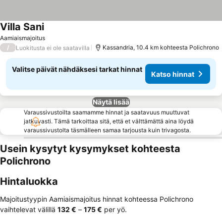
Villa Sani
Aamiaismajoitus
/
Kassandria, 10.4 km kohteesta Polichrono
Luokitusta ei ole saatavilla
Valitse päivät nähdäksesi tarkat hinnat
Katso hinnat
Näytä lisää
Varaussivustoilta saamamme hinnat ja saatavuus muuttuvat
jatkuvasti. Tämä tarkoittaa sitä, että et välttämättä aina löydä
varaussivustolta täsmälleen samaa tarjousta kuin trivagosta.
Usein kysytyt kysymykset kohteesta
Polichrono
Hintaluokka
Majoitustyypin Aamiaismajoitus hinnat kohteessa Polichrono
vaihtelevat välillä
‎132 €
–
‎175 €
per yö.