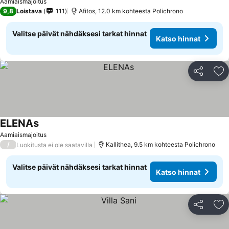
Aamiaismajoitus
9,8
Loistava
111
Afitos, 12.0 km kohteesta Polichrono
Valitse päivät nähdäksesi tarkat hinnat
Katso hinnat
Jaa
Li
ELENAs
Aamiaismajoitus
/
Kallithea, 9.5 km kohteesta Polichrono
Luokitusta ei ole saatavilla
Valitse päivät nähdäksesi tarkat hinnat
Katso hinnat
Jaa
Li