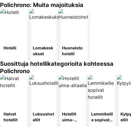
Polichrono: Muita majoituksia
Hotelli
Lomakesk
Huoneisto
ukset
hotelli
Suosittuja hotellikategorioita kohteessa
Polichrono
Halvat
Luksushot
Hotellit
Lemmikeill
Kylp
hotellit
ellit
uima-
e sopivat
ellit
altaalla
hotellit