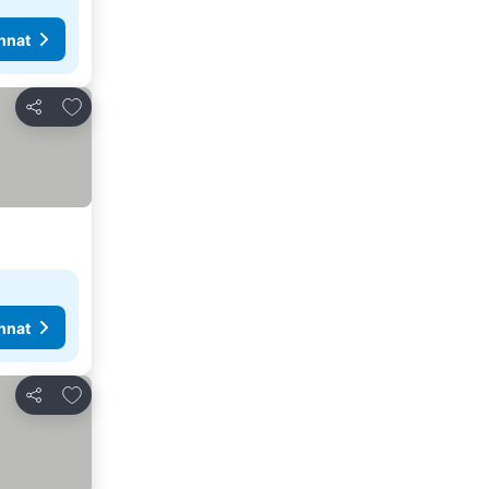
nnat
Lisää suosikkeihin
Jaa
nnat
Lisää suosikkeihin
Jaa