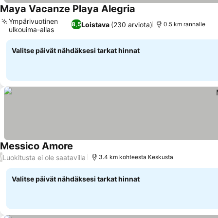
Maya Vacanze Playa Alegria
Ympärivuotinen
Loistava
(230 arviota)
8,5
0.5 km rannalle
ulkouima-allas
Valitse päivät nähdäksesi tarkat hinnat
Messico Amore
Luokitusta ei ole saatavilla
/
3.4 km kohteesta Keskusta
Valitse päivät nähdäksesi tarkat hinnat