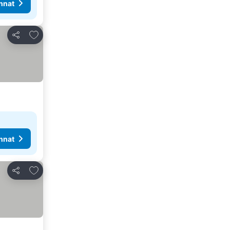
nnat
Lisää suosikkeihin
Jaa
nnat
Lisää suosikkeihin
Jaa