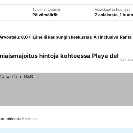
Tulo-/lähtöpäivä
Asiakkaat ja huoneet
Päivämäärät
2 asiakasta, 1 huo
Arvostelu: 8,0+
Lähellä kaupungin keskustaa
All inclusive
Ranta
miaismajoitus hintoja kohteessa Playa del
Näin ma
 km kohteesta Keskusta