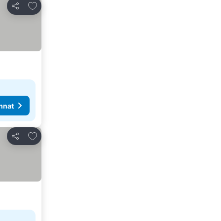
Lisää suosikkeihin
Jaa
nnat
Lisää suosikkeihin
Jaa