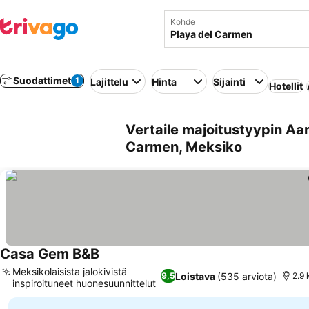
Kohde
Suodattimet
1
Lajittelu
Hinta
Sijainti
Hotellit
Vertaile majoitustyypin Aa
Carmen, Meksiko
Casa Gem B&B
Meksikolaisista jalokivistä
Loistava
(535 arviota)
9,5
2.9
inspiroituneet huonesuunnittelut