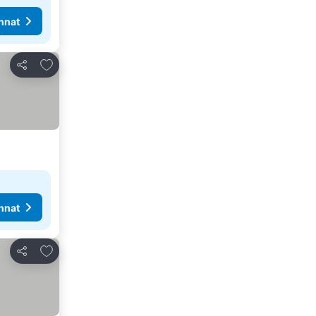
nnat
Lisää suosikkeihin
Jaa
nnat
Lisää suosikkeihin
Jaa