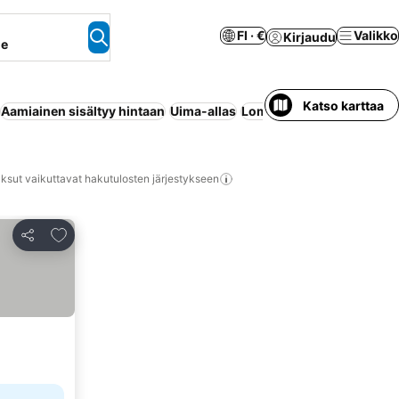
FI · €
Valikko
Kirjaudu
ne
Katso karttaa
Aamiainen sisältyy hintaan
Uima-allas
Lomakeskus
Wi-Fi
Ilmast
ksut vaikuttavat hakutulosten järjestykseen
Lisää suosikkeihin
Jaa