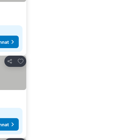
nnat
Lisää suosikkeihin
Jaa
nnat