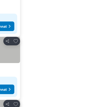
nnat
Lisää suosikkeihin
Jaa
nnat
Lisää suosikkeihin
Jaa