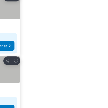
nnat
Lisää suosikkeihin
Jaa