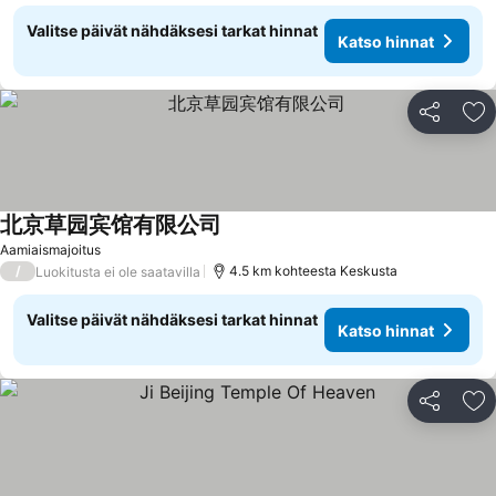
Valitse päivät nähdäksesi tarkat hinnat
Katso hinnat
Jaa
Li
北京草园宾馆有限公司
Aamiaismajoitus
/
4.5 km kohteesta Keskusta
Luokitusta ei ole saatavilla
Valitse päivät nähdäksesi tarkat hinnat
Katso hinnat
Jaa
Li