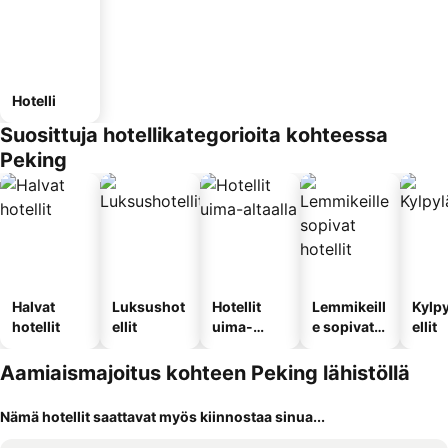
Hotelli
Suosittuja hotellikategorioita kohteessa
Peking
Halvat
Luksushot
Hotellit
Lemmikeill
Kylp
hotellit
ellit
uima-
e sopivat
ellit
altaalla
hotellit
Aamiaismajoitus kohteen Peking lähistöllä
Nämä hotellit saattavat myös kiinnostaa sinua...