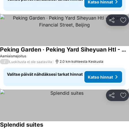
Katso hinnat
Jaa
Li
Peking Garden · Peking Yard Siheyuan Htl - Xidan Financial Street, Beijing
Aamiaismajoitus
/
2.0 km kohteesta Keskusta
Luokitusta ei ole saatavilla
Valitse päivät nähdäksesi tarkat hinnat
Katso hinnat
Jaa
Li
Splendid suites