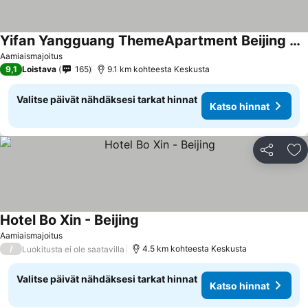
Yifan Yangguang ThemeApartment Beijing ChaoyangSshilibao subway Branch
Aamiaismajoitus
9,1
Loistava
165
9.1 km kohteesta Keskusta
Valitse päivät nähdäksesi tarkat hinnat
Katso hinnat
Jaa
Li
Hotel Bo Xin - Beijing
Aamiaismajoitus
/
4.5 km kohteesta Keskusta
Luokitusta ei ole saatavilla
Valitse päivät nähdäksesi tarkat hinnat
Katso hinnat