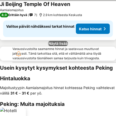
Ji Beijing Temple Of Heaven
Aamiaismajoitus
8,0
Erittäin hyvä
7
2.9 km kohteesta Keskusta
Valitse päivät nähdäksesi tarkat hinnat
Katso hinnat
Näytä lisää
Varaussivustoilta saamamme hinnat ja saatavuus muuttuvat
jatkuvasti. Tämä tarkoittaa sitä, että et välttämättä aina löydä
varaussivustolta täsmälleen samaa tarjousta kuin trivagosta.
Usein kysytyt kysymykset kohteesta Peking
Hintaluokka
Majoitustyypin Aamiaismajoitus hinnat kohteessa Peking vaihtelevat
välillä
‎31 €
–
‎31 €
per yö.
Peking: Muita majoituksia