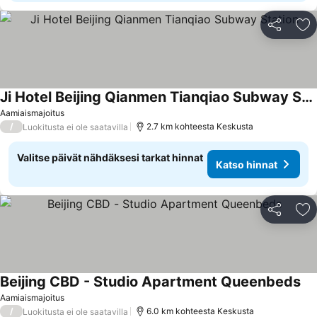
Jaa
Li
Ji Hotel Beijing Qianmen Tianqiao Subway Station
Aamiaismajoitus
/
2.7 km kohteesta Keskusta
Luokitusta ei ole saatavilla
Valitse päivät nähdäksesi tarkat hinnat
Katso hinnat
Jaa
Li
Beijing CBD - Studio Apartment Queenbeds
Aamiaismajoitus
/
6.0 km kohteesta Keskusta
Luokitusta ei ole saatavilla