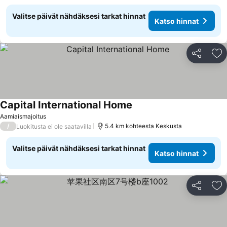
Valitse päivät nähdäksesi tarkat hinnat
Katso hinnat
Jaa
Li
Capital International Home
Aamiaismajoitus
/
5.4 km kohteesta Keskusta
Luokitusta ei ole saatavilla
Valitse päivät nähdäksesi tarkat hinnat
Katso hinnat
Jaa
Li