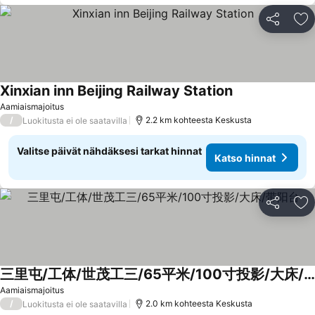
Jaa
Li
Xinxian inn Beijing Railway Station
Aamiaismajoitus
/
2.2 km kohteesta Keskusta
Luokitusta ei ole saatavilla
Valitse päivät nähdäksesi tarkat hinnat
Katso hinnat
Jaa
Li
三里屯/工体/世茂工三/65平米/100寸投影/大床/带阳台
Aamiaismajoitus
/
2.0 km kohteesta Keskusta
Luokitusta ei ole saatavilla