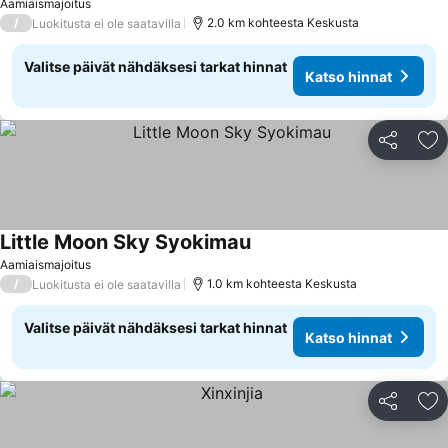
Aamiaismajoitus
/
2.0 km kohteesta Keskusta
Luokitusta ei ole saatavilla
Valitse päivät nähdäksesi tarkat hinnat
Katso hinnat
Jaa
Li
Little Moon Sky Syokimau
Aamiaismajoitus
/
1.0 km kohteesta Keskusta
Luokitusta ei ole saatavilla
Valitse päivät nähdäksesi tarkat hinnat
Katso hinnat
Jaa
Li