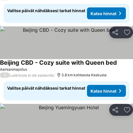
Valitse päivät nähdäksesi tarkat hinnat
Katso hinnat
Jaa
Li
Beijing CBD - Cozy suite with Queen bed
Aamiaismajoitus
/
3.8 km kohteesta Keskusta
Luokitusta ei ole saatavilla
Valitse päivät nähdäksesi tarkat hinnat
Katso hinnat
Jaa
Li