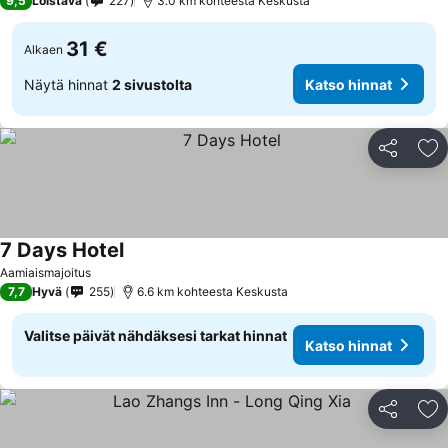
9,5
Loistava
227
3.0 km kohteesta Keskusta
31 €
Alkaen
Näytä hinnat
2 sivustolta
Katso hinnat
Jaa
Li
7 Days Hotel
Aamiaismajoitus
7,7
Hyvä
255
6.6 km kohteesta Keskusta
Valitse päivät nähdäksesi tarkat hinnat
Katso hinnat
Jaa
Li