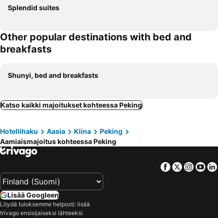
Splendid suites
Other popular destinations with bed and
breakfasts
Shunyi, bed and breakfasts
Katso kaikki majoitukset kohteessa Peking
Hotellihaku
Aasia
Kiina
Peking
Aamiaismajoitus kohteessa Peking
Facebook
Twitter
Insta
Yo
Lisää Googleen
Löydä tuloksemme helposti: lisää
trivago ensisijaiseksi lähteeksi