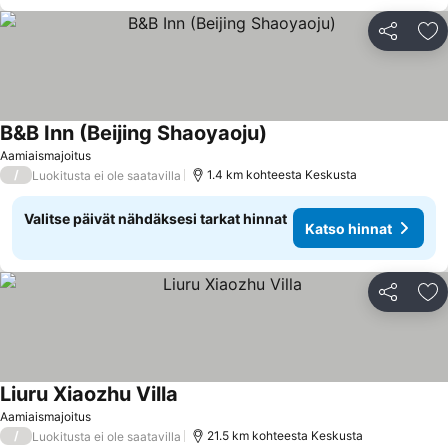
Jaa
Li
B&B Inn (Beijing Shaoyaoju)
Aamiaismajoitus
/
1.4 km kohteesta Keskusta
Luokitusta ei ole saatavilla
Valitse päivät nähdäksesi tarkat hinnat
Katso hinnat
Jaa
Li
Liuru Xiaozhu Villa
Aamiaismajoitus
/
21.5 km kohteesta Keskusta
Luokitusta ei ole saatavilla