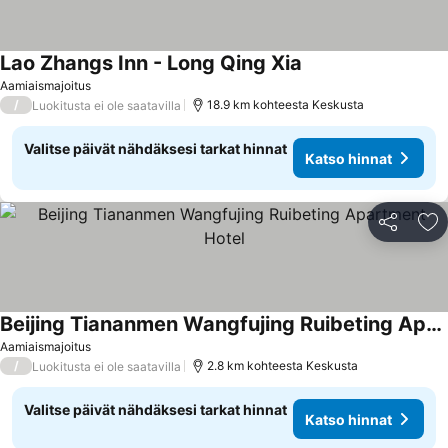
Lao Zhangs Inn - Long Qing Xia
Aamiaismajoitus
/
18.9 km kohteesta Keskusta
Luokitusta ei ole saatavilla
Valitse päivät nähdäksesi tarkat hinnat
Katso hinnat
Jaa
Li
Beijing Tiananmen Wangfujing Ruibeting Apartment Hotel
Aamiaismajoitus
/
2.8 km kohteesta Keskusta
Luokitusta ei ole saatavilla
Valitse päivät nähdäksesi tarkat hinnat
Katso hinnat