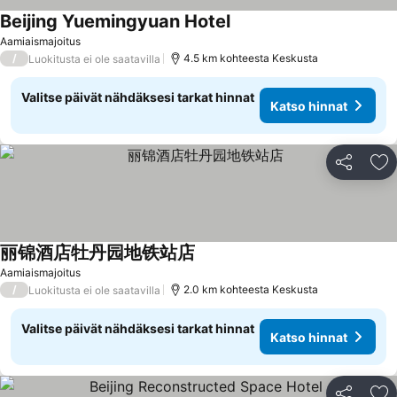
Beijing Yuemingyuan Hotel
Aamiaismajoitus
/
4.5 km kohteesta Keskusta
Luokitusta ei ole saatavilla
Valitse päivät nähdäksesi tarkat hinnat
Katso hinnat
Jaa
Li
丽锦酒店牡丹园地铁站店
Aamiaismajoitus
/
2.0 km kohteesta Keskusta
Luokitusta ei ole saatavilla
Valitse päivät nähdäksesi tarkat hinnat
Katso hinnat