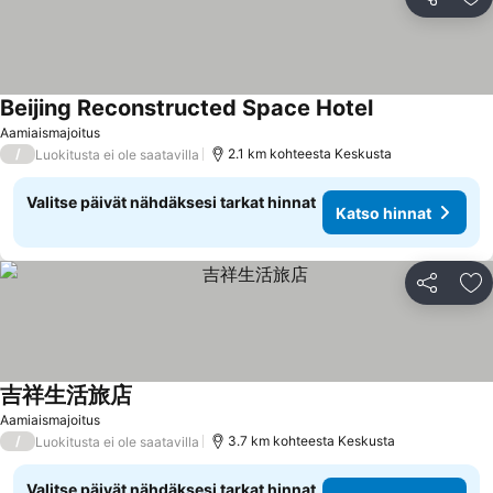
Jaa
Li
Beijing Reconstructed Space Hotel
Aamiaismajoitus
/
2.1 km kohteesta Keskusta
Luokitusta ei ole saatavilla
Valitse päivät nähdäksesi tarkat hinnat
Katso hinnat
Jaa
Li
吉祥生活旅店
Aamiaismajoitus
/
3.7 km kohteesta Keskusta
Luokitusta ei ole saatavilla
Valitse päivät nähdäksesi tarkat hinnat