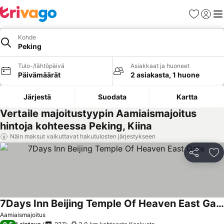
Suosikit
Kirjaud
Val
Kohde
Peking
Tulo-/lähtöpäivä
Asiakkaat ja huoneet
Päivämäärät
2 asiakasta, 1 huone
Järjestä
Suodata
Kartta
Vertaile majoitustyypin Aamiaismajoitus
hintoja kohteessa Peking, Kiina
Näin maksut vaikuttavat hakutulosten järjestykseen
Jaa
Li
7Days Inn Beijing Temple Of Heaven East Gate
Aamiaismajoitus