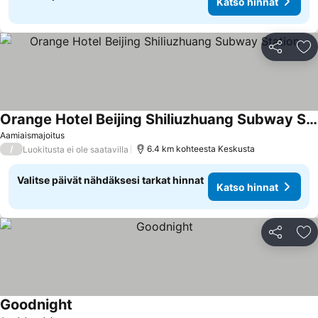
Katso hinnat
Jaa
Li
Orange Hotel Beijing Shiliuzhuang Subway Station
Aamiaismajoitus
/
6.4 km kohteesta Keskusta
Luokitusta ei ole saatavilla
Valitse päivät nähdäksesi tarkat hinnat
Katso hinnat
Jaa
Li
Goodnight