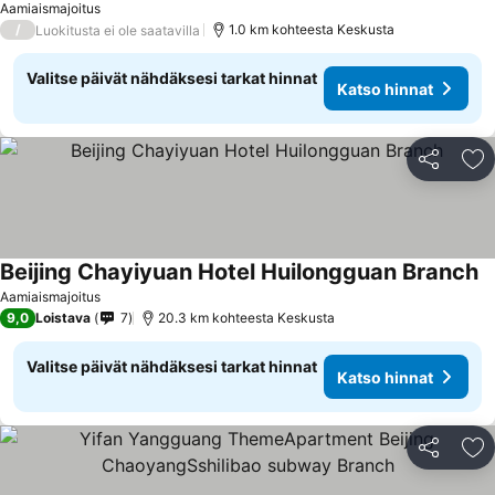
Aamiaismajoitus
/
1.0 km kohteesta Keskusta
Luokitusta ei ole saatavilla
Valitse päivät nähdäksesi tarkat hinnat
Katso hinnat
Jaa
Li
Beijing Chayiyuan Hotel Huilongguan Branch
Aamiaismajoitus
9,0
Loistava
7
20.3 km kohteesta Keskusta
Valitse päivät nähdäksesi tarkat hinnat
Katso hinnat
Jaa
Li