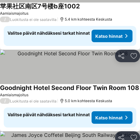
苹果社区南区7号楼b座1002
Aamiaismajoitus
/
5.4 km kohteesta Keskusta
Luokitusta ei ole saatavilla
Valitse päivät nähdäksesi tarkat hinnat
Katso hinnat
Jaa
Li
Goodnight Hotel Second Floor Twin Room 108
Aamiaismajoitus
/
5.0 km kohteesta Keskusta
Luokitusta ei ole saatavilla
Valitse päivät nähdäksesi tarkat hinnat
Katso hinnat