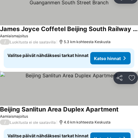
Jaa
Li
James Joyce Coffetel Beijing South Railway Station Guanganmen South Street Branch
Aamiaismajoitus
/
5.3 km kohteesta Keskusta
Luokitusta ei ole saatavilla
Valitse päivät nähdäksesi tarkat hinnat
Katso hinnat
Jaa
Li
Beijing Sanlitun Area Duplex Apartment
Aamiaismajoitus
/
4.6 km kohteesta Keskusta
Luokitusta ei ole saatavilla
Valitse päivät nähdäksesi tarkat hinnat