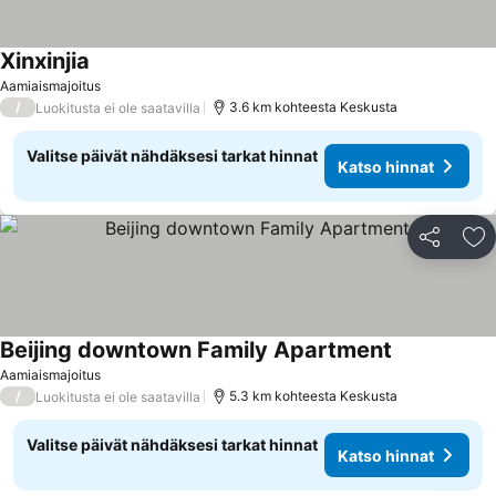
Xinxinjia
Aamiaismajoitus
/
3.6 km kohteesta Keskusta
Luokitusta ei ole saatavilla
Valitse päivät nähdäksesi tarkat hinnat
Katso hinnat
Jaa
Li
Beijing downtown Family Apartment
Aamiaismajoitus
/
5.3 km kohteesta Keskusta
Luokitusta ei ole saatavilla
Valitse päivät nähdäksesi tarkat hinnat
Katso hinnat