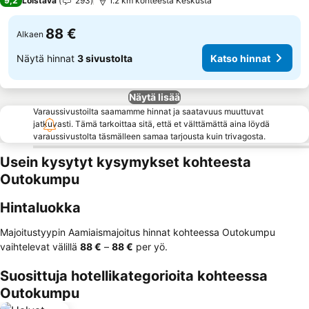
9,2
Loistava
293
1.2 km kohteesta Keskusta
88 €
Alkaen
Näytä hinnat
3 sivustolta
Katso hinnat
Näytä lisää
Varaussivustoilta saamamme hinnat ja saatavuus muuttuvat
jatkuvasti. Tämä tarkoittaa sitä, että et välttämättä aina löydä
varaussivustolta täsmälleen samaa tarjousta kuin trivagosta.
Usein kysytyt kysymykset kohteesta
Outokumpu
Hintaluokka
Majoitustyypin Aamiaismajoitus hinnat kohteessa Outokumpu
vaihtelevat välillä
‎88 €
–
‎88 €
per yö.
Suosittuja hotellikategorioita kohteessa
Outokumpu