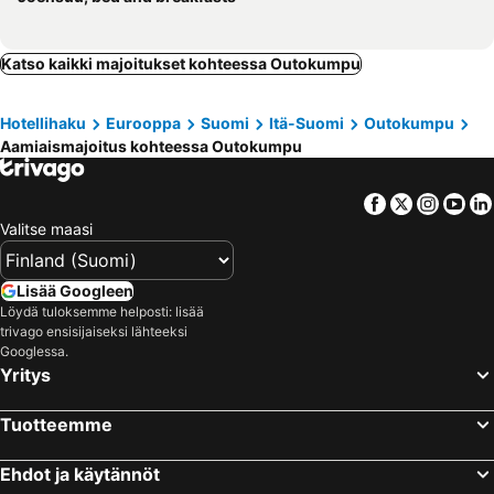
Katso kaikki majoitukset kohteessa Outokumpu
Hotellihaku
Eurooppa
Suomi
Itä-Suomi
Outokumpu
Aamiaismajoitus kohteessa Outokumpu
Facebook
Twitter
Insta
Yo
Valitse maasi
Lisää Googleen
Löydä tuloksemme helposti: lisää
trivago ensisijaiseksi lähteeksi
Googlessa.
Yritys
Tuotteemme
Ehdot ja käytännöt