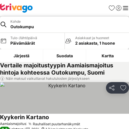
Suosikit
Kirjaud
Val
Kohde
Outokumpu
Tulo-/lähtöpäivä
Asiakkaat ja huoneet
Päivämäärät
2 asiakasta, 1 huone
Järjestä
Suodata
Kartta
Vertaile majoitustyypin Aamiaismajoitus
hintoja kohteessa Outokumpu, Suomi
Näin maksut vaikuttavat hakutulosten järjestykseen
Jaa
Li
Kyykerin Kartano
Katso hinnat
Aamiaismajoitus
Rauhalliset puutarhanäkymät
Katso hinnat