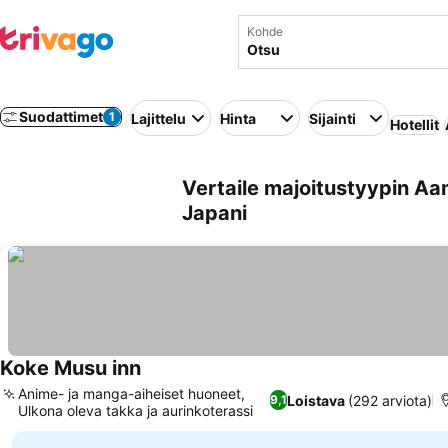
Kohde
Suodattimet
1
Lajittelu
Hinta
Sijainti
Hotellit
Vertaile majoitustyypin Aa
Japani
Koke Musu inn
Anime- ja manga-aiheiset huoneet,
Loistava
(292 arviota)
9,1
Ulkona oleva takka ja aurinkoterassi