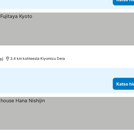
a)
3.4 km kohteesta Kiyomizu Dera
Katso hi