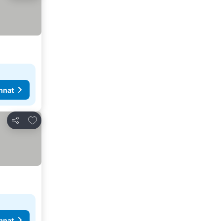
nnat
Lisää suosikkeihin
Jaa
nnat