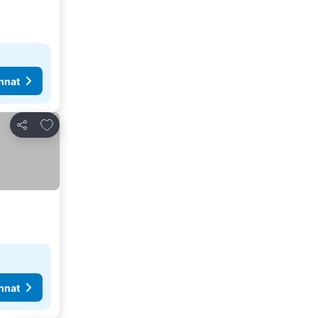
nnat
Lisää suosikkeihin
Jaa
nnat