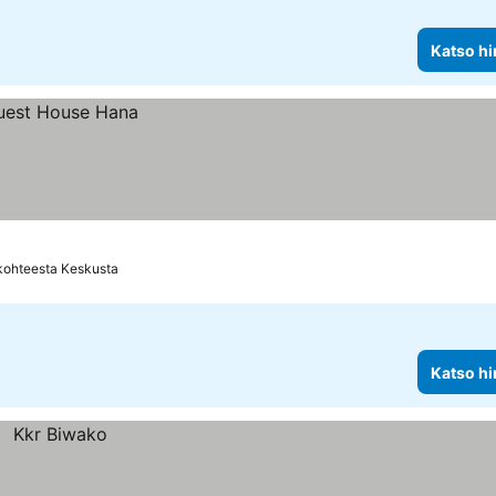
Katso hi
 kohteesta Keskusta
Katso hi