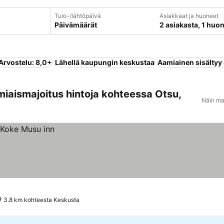
Tulo-/lähtöpäivä
Asiakkaat ja huoneet
Päivämäärät
2 asiakasta, 1 huo
Arvostelu: 8,0+
Lähellä kaupungin keskustaa
Aamiainen sisältyy
miaismajoitus hintoja kohteessa Otsu,
Näin ma
3.8 km kohteesta Keskusta