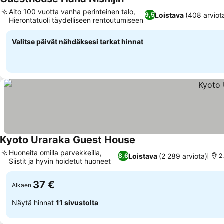
Aito 100 vuotta vanha perinteinen talo,
Loistava
(408 arviot
9,5
Hierontatuoli täydelliseen rentoutumiseen
Valitse päivät nähdäksesi tarkat hinnat
Kyoto Uraraka Guest House
Huoneita omilla parvekkeilla,
Loistava
(2 289 arviota)
8,6
2
Siistit ja hyvin hoidetut huoneet
37 €
Alkaen
Näytä hinnat
11 sivustolta