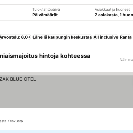
Tulo-/lähtöpäivä
Asiakkaat ja huoneet
Päivämäärät
2 asiakasta, 1 huo
Arvostelu: 8,0+
Lähellä kaupungin keskustaa
All inclusive
Ranta
miaismajoitus hintoja kohteessa
Näin ma
esta Keskusta