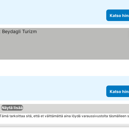
Katso hin
Katso hin
Näytä lisää
ämä tarkoittaa sitä, että et välttämättä aina löydä varaussivustolta täsmälleen