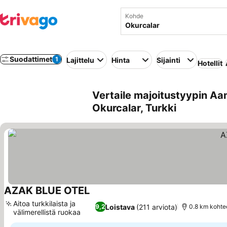
Kohde
Suodattimet
1
Lajittelu
Hinta
Sijainti
Hotellit
Vertaile majoitustyypin Aa
Okurcalar, Turkki
AZAK BLUE OTEL
Aitoa turkkilaista ja
Loistava
(211 arviota)
9,2
0.8 km kohte
välimerellistä ruokaa