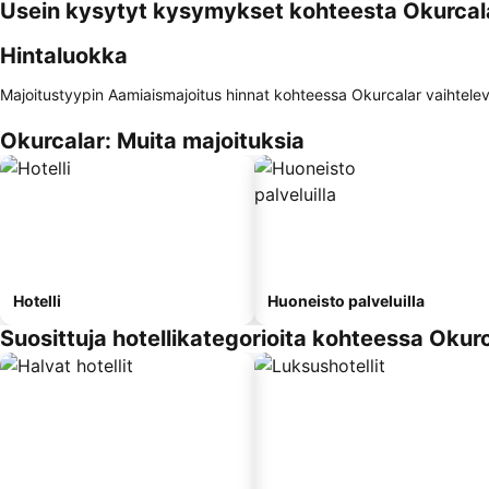
Usein kysytyt kysymykset kohteesta Okurcal
Hintaluokka
Majoitustyypin Aamiaismajoitus hinnat kohteessa Okurcalar vaihteleva
Okurcalar: Muita majoituksia
Hotelli
Huoneisto palveluilla
Suosittuja hotellikategorioita kohteessa Okur