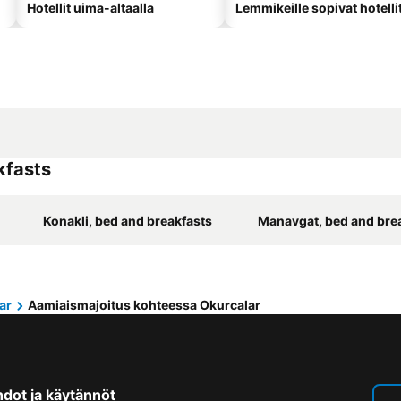
Hotellit uima-altaalla
Lemmikeille sopivat hotelli
kfasts
Konakli, bed and breakfasts
Manavgat, bed and bre
ar
Aamiaismajoitus kohteessa Okurcalar
hdot ja käytännöt