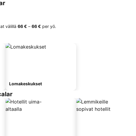
ar
t välillä
‎66 €
–
‎66 €
per yö.
Lomakeskukset
calar