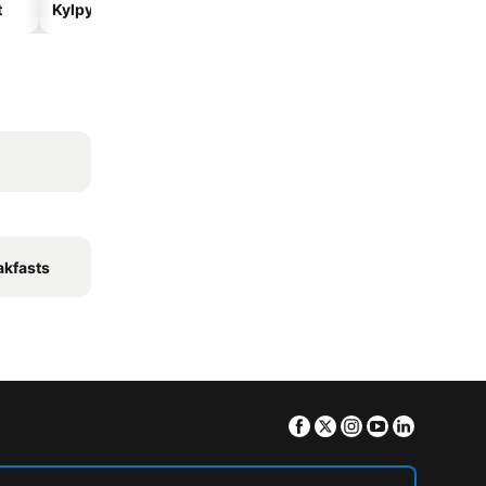
t
Kylpylähotellit
Rantahotellit
akfasts
Facebook
Twitter
Instagram
Youtube
Linkedin