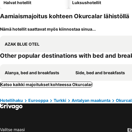
Halvat hotellit
Luksushotellit
Aamiaismajoitus kohteen Okurcalar lähistöllä
Nämä hotellit saattavat myös kiinnostaa sinua...
AZAK BLUE OTEL
Other popular destinations with bed and brea
Alanya, bed and breakfasts
Side, bed and breakfasts
Katso kaikki majoitukset kohteessa Okurcalar
Hotellihaku
Eurooppa
Turkki
Antalyan maakunta
Okurcal
Valitse maasi
E