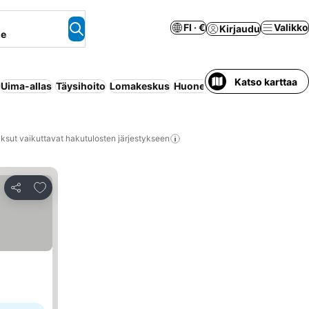
FI · €
Valikko
Kirjaudu
ne
Katso karttaa
Uima-allas
Täysihoito
Lomakeskus
Huoneisto palveluilla
Aamiai
ksut vaikuttavat hakutulosten järjestykseen
Lisää suosikkeihin
Jaa