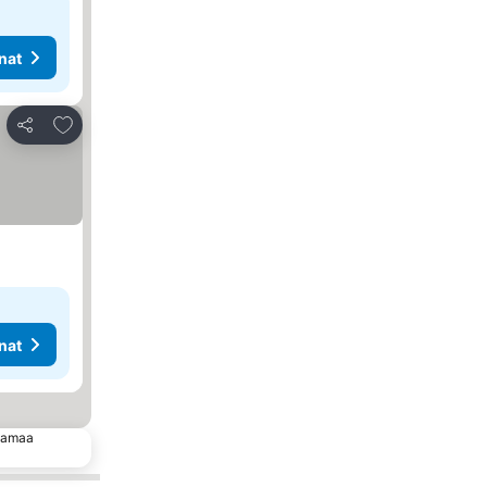
nat
Lisää suosikkeihin
Jaa
nat
 samaa