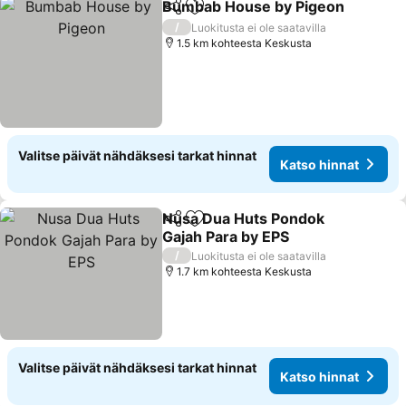
Bumbab House by Pigeon
Jaa
Lisää suosikkeihin
/
Luokitusta ei ole saatavilla
1.5 km kohteesta Keskusta
Valitse päivät nähdäksesi tarkat hinnat
Katso hinnat
Nusa Dua Huts Pondok
Jaa
Lisää suosikkeihin
Gajah Para by EPS
/
Luokitusta ei ole saatavilla
1.7 km kohteesta Keskusta
Valitse päivät nähdäksesi tarkat hinnat
Katso hinnat