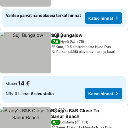
Valitse päivät nähdäksesi tarkat hinnat
Katso hinnat
Suji Bungalow
Jaa
Lisää suosikkeihin
7,9
Hyvä
475
Kuta, 10.5 km kohteesta Nusa Dua
Paikan päällä oleva ravintola ja baari
14 €
Alkaen
Näytä hinnat
6 sivustolta
Katso hinnat
Brady's B&B Close To
Jaa
Lisää suosikkeihin
Sanur Beach
8,5
Loistava
151
Sanur, 11.9 km kohteesta Nusa Dua