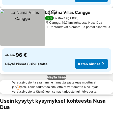
La Numa Villas Canggu
Jaa
Lisää suosikkeihin
8,6
Loistava
801
Canggu, 19.7 km kohteesta Nusa Dua
Rentouttavat hieronta- ja poreallaspalvelut
96 €
Alkaen
Näytä hinnat
8 sivustolta
Katso hinnat
Näytä lisää
Varaussivustoilta saamamme hinnat ja saatavuus muuttuvat
jatkuvasti. Tämä tarkoittaa sitä, että et välttämättä aina löydä
varaussivustolta täsmälleen samaa tarjousta kuin trivagosta.
Usein kysytyt kysymykset kohteesta Nusa
Dua