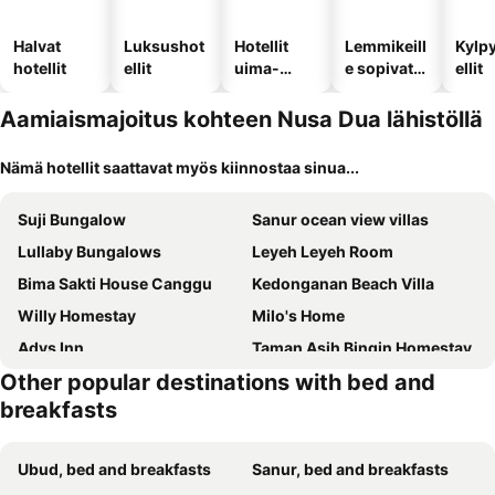
Halvat
Luksushot
Hotellit
Lemmikeill
Kylp
hotellit
ellit
uima-
e sopivat
ellit
altaalla
hotellit
Aamiaismajoitus kohteen Nusa Dua lähistöllä
Nämä hotellit saattavat myös kiinnostaa sinua...
Suji Bungalow
Sanur ocean view villas
Lullaby Bungalows
Leyeh Leyeh Room
Bima Sakti House Canggu
Kedonganan Beach Villa
Willy Homestay
Milo's Home
Adys Inn
Taman Asih Bingin Homestay
Other popular destinations with bed and
Bukal Sari Villas Uluwatu
Villa Wantilan Putih
breakfasts
Gatsby Hotel Hostel
Olas Homestay Bali
Kayu Sugih Palace
Griyani Homestay
Ubud, bed and breakfasts
Sanur, bed and breakfasts
Jepun BnB Bali
Uluwatu Breeze Village