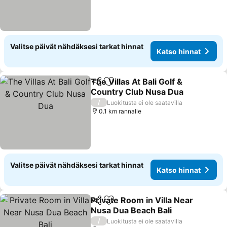
Valitse päivät nähdäksesi tarkat hinnat
Katso hinnat
The Villas At Bali Golf &
Jaa
Lisää suosikkeihin
Country Club Nusa Dua
/
Luokitusta ei ole saatavilla
0.1 km rannalle
Valitse päivät nähdäksesi tarkat hinnat
Katso hinnat
Private Room in Villa Near
Jaa
Lisää suosikkeihin
Nusa Dua Beach Bali
/
Luokitusta ei ole saatavilla