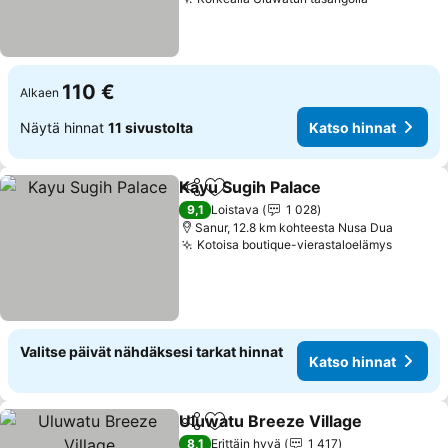
110 €
Alkaen
Näytä hinnat
11 sivustolta
Katso hinnat
Kayu Sugih Palace
Jaa
Lisää suosikkeihin
9,1
Loistava
1 028
Sanur, 12.8 km kohteesta Nusa Dua
Kotoisa boutique-vierastaloelämys
Valitse päivät nähdäksesi tarkat hinnat
Katso hinnat
Uluwatu Breeze Village
Jaa
Lisää suosikkeihin
8,1
Erittäin hyvä
1 417