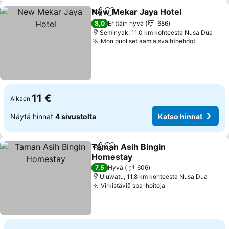
New Mekar Jaya Hotel
Jaa
Lisää suosikkeihin
8,0
Erittäin hyvä
686
Seminyak, 11.0 km kohteesta Nusa Dua
Monipuoliset aamiaisvaihtoehdot
11 €
Alkaen
Näytä hinnat
4 sivustolta
Katso hinnat
Taman Asih Bingin
Jaa
Lisää suosikkeihin
Homestay
7,5
Hyvä
606
Uluwatu, 11.8 km kohteesta Nusa Dua
Virkistäviä spa-hoitoja