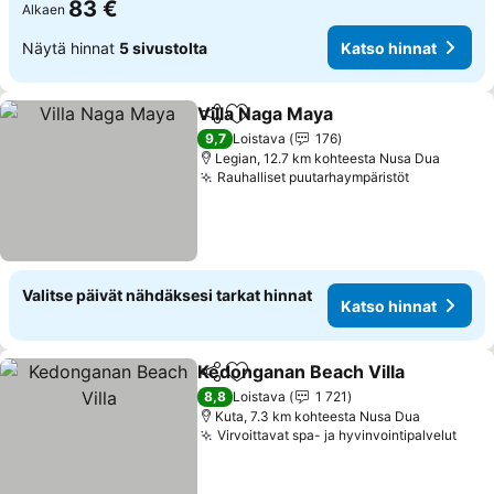
83 €
Alkaen
Näytä hinnat
5 sivustolta
Katso hinnat
Villa Naga Maya
Jaa
Lisää suosikkeihin
9,7
Loistava
176
Legian, 12.7 km kohteesta Nusa Dua
Rauhalliset puutarhaympäristöt
Valitse päivät nähdäksesi tarkat hinnat
Katso hinnat
Kedonganan Beach Villa
Jaa
Lisää suosikkeihin
8,8
Loistava
1 721
Kuta, 7.3 km kohteesta Nusa Dua
Virvoittavat spa- ja hyvinvointipalvelut