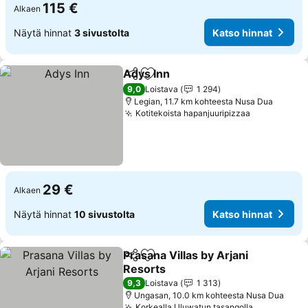
115 €
Alkaen
Näytä hinnat
3 sivustolta
Katso hinnat
Adys Inn
Jaa
Lisää suosikkeihin
9,0
Loistava
1 294
Legian, 11.7 km kohteesta Nusa Dua
Kotitekoista hapanjuuripizzaa
29 €
Alkaen
Näytä hinnat
10 sivustolta
Katso hinnat
Prasana Villas by Arjani
Jaa
Lisää suosikkeihin
Resorts
9,3
Loistava
1 313
Ungasan, 10.0 km kohteesta Nusa Dua
Korkealla Uluwatun tasangolla