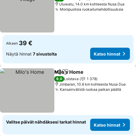
Uluwatu, 14.0 km kohteesta Nusa Dua
Monipuolisia ruokailumahdollisuuksia
39 €
Alkaen
Näytä hinnat
7 sivustolta
Katso hinnat
Milo's Home
Jaa
Lisää suosikkeihin
9,0
Loistava
1 378
Jimbaran, 10.6 km kohteesta Nusa Dua
Kansainvälistä ruokaa paikan päällä
Valitse päivät nähdäksesi tarkat hinnat
Katso hinnat