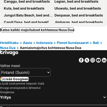
Canggu, bed and breakfasts
Legian, bed and breakfasts
Tropical Bali Hotel
Gelatik Bed And Breakfast
Kuta, bed and breakfasts
Uluwatu, bed and breakfasts
Canggu Village
Canggu HBD
Jungut Batu Beach, bed and breakfasts
Denpasar, bed and breakfasts
Exotica Bali Villa Bed and Breakfast
Echoland Bed & Breakfast
Candi Dasa, bed and breakfasts
Jimbaran, bed and breakfasts
Klungkung, bed and breakfasts
Seminyak, bed and breakfasts
Katso kaikki majoitukset kohteessa Nusa Dua
Gianyar, bed and breakfasts
Ungasan, bed and breakfasts
Hotellihaku
Aasia
Indonesia
Pienet Sundasaaret
Bali
Badung, bed and breakfasts
Mushroom Bay, bed and breakfasts
Nusa Dua
Aamiaismajoitus kohteessa Nusa Dua
Bangli, bed and breakfasts
Tabanan, bed and breakfasts
Tanjung Benoa, bed and breakfasts
Padang Bai, bed and breakfasts
Facebook
Twitter
Insta
Yo
Semarapura, bed and breakfasts
Mengwi, bed and breakfasts
Valitse maasi
Lisää Googleen
Löydä tuloksemme helposti: lisää
trivago ensisijaiseksi lähteeksi
Googlessa.
Yritys