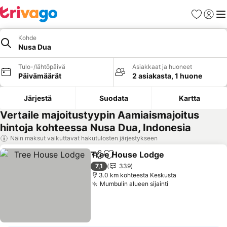
Suosikit
Kirjaud
Val
Kohde
Nusa Dua
Tulo-/lähtöpäivä
Asiakkaat ja huoneet
Päivämäärät
2 asiakasta, 1 huone
Järjestä
Suodata
Kartta
Vertaile majoitustyypin Aamiaismajoitus
hintoja kohteessa Nusa Dua, Indonesia
Näin maksut vaikuttavat hakutulosten järjestykseen
Tree House Lodge
Jaa
Lisää suosikkeihin
7,1
339
3.0 km kohteesta Keskusta
Mumbulin alueen sijainti