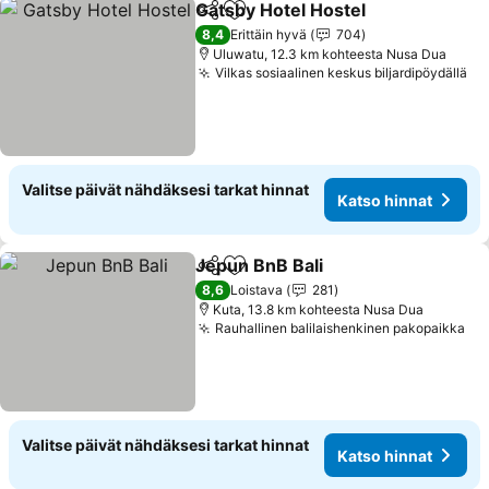
Gatsby Hotel Hostel
Jaa
Lisää suosikkeihin
8,4
Erittäin hyvä
704
Uluwatu, 12.3 km kohteesta Nusa Dua
Vilkas sosiaalinen keskus biljardipöydällä
Valitse päivät nähdäksesi tarkat hinnat
Katso hinnat
Jepun BnB Bali
Jaa
Lisää suosikkeihin
8,6
Loistava
281
Kuta, 13.8 km kohteesta Nusa Dua
Rauhallinen balilaishenkinen pakopaikka
Valitse päivät nähdäksesi tarkat hinnat
Katso hinnat