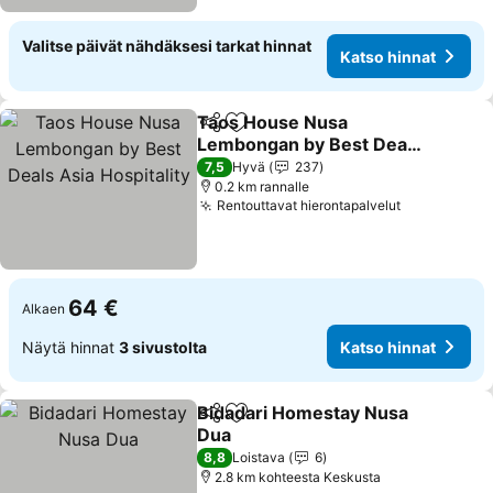
Valitse päivät nähdäksesi tarkat hinnat
Katso hinnat
Taos House Nusa
Jaa
Lisää suosikkeihin
Lembongan by Best Deals
Asia Hospitality
7,5
Hyvä
237
0.2 km rannalle
Rentouttavat hierontapalvelut
64 €
Alkaen
Näytä hinnat
3 sivustolta
Katso hinnat
Bidadari Homestay Nusa
Jaa
Lisää suosikkeihin
Dua
8,8
Loistava
6
2.8 km kohteesta Keskusta