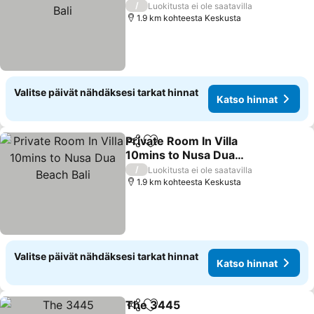
/
Luokitusta ei ole saatavilla
1.9 km kohteesta Keskusta
Valitse päivät nähdäksesi tarkat hinnat
Katso hinnat
Private Room In Villa
Jaa
Lisää suosikkeihin
10mins to Nusa Dua
Beach Bali
/
Luokitusta ei ole saatavilla
1.9 km kohteesta Keskusta
Valitse päivät nähdäksesi tarkat hinnat
Katso hinnat
The 3445
Jaa
Lisää suosikkeihin