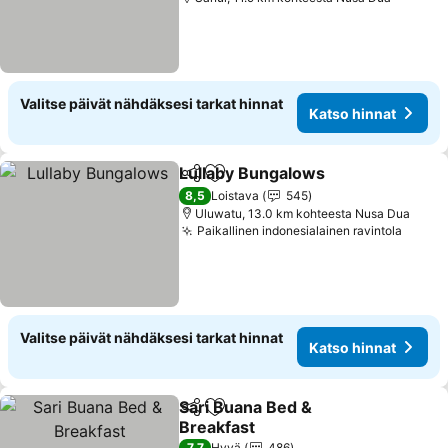
Valitse päivät nähdäksesi tarkat hinnat
Katso hinnat
Lullaby Bungalows
Jaa
Lisää suosikkeihin
8,5
Loistava
545
Uluwatu, 13.0 km kohteesta Nusa Dua
Paikallinen indonesialainen ravintola
Valitse päivät nähdäksesi tarkat hinnat
Katso hinnat
Sari Buana Bed &
Jaa
Lisää suosikkeihin
Breakfast
7,7
Hyvä
486