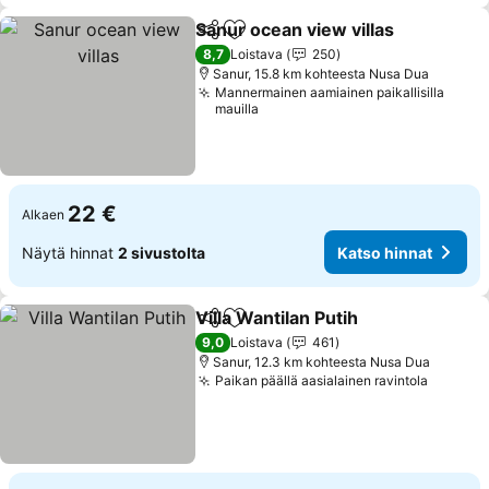
Sanur ocean view villas
Jaa
Lisää suosikkeihin
8,7
Loistava
250
Sanur, 15.8 km kohteesta Nusa Dua
Mannermainen aamiainen paikallisilla
mauilla
22 €
Alkaen
Näytä hinnat
2 sivustolta
Katso hinnat
Villa Wantilan Putih
Jaa
Lisää suosikkeihin
9,0
Loistava
461
Sanur, 12.3 km kohteesta Nusa Dua
Paikan päällä aasialainen ravintola