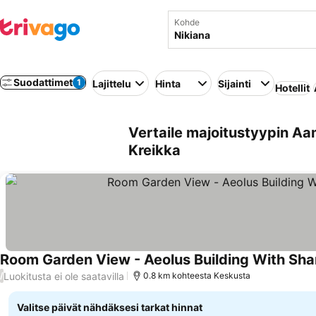
Kohde
Suodattimet
1
Lajittelu
Hinta
Sijainti
Hotellit
Vertaile majoitustyypin Aa
Kreikka
Room Garden View - Aeolus Building With Sha
Luokitusta ei ole saatavilla
/
0.8 km kohteesta Keskusta
Valitse päivät nähdäksesi tarkat hinnat