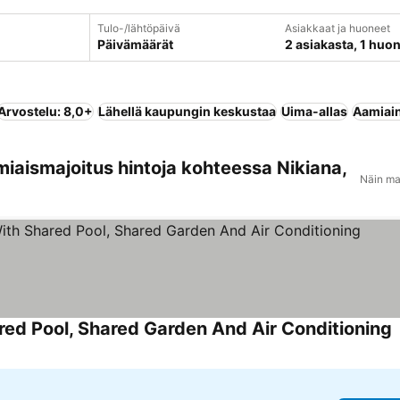
Tulo-/lähtöpäivä
Asiakkaat ja huoneet
Päivämäärät
2 asiakasta, 1 huo
Arvostelu: 8,0+
Lähellä kaupungin keskustaa
Uima-allas
Aamiain
miaismajoitus hintoja kohteessa Nikiana,
Näin ma
red Pool, Shared Garden And Air Conditioning
K