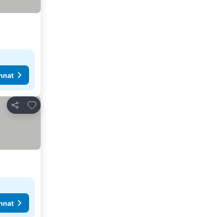
nnat
Lisää suosikkeihin
Jaa
nnat