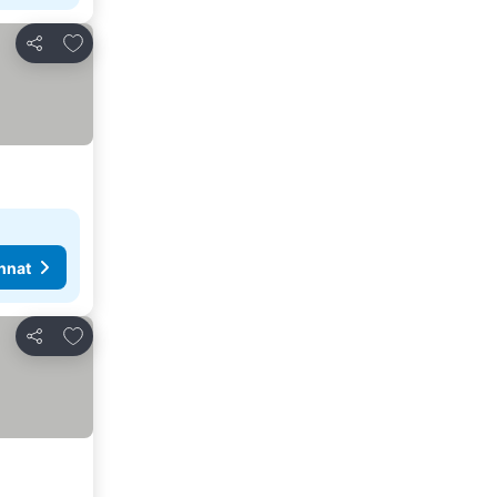
Lisää suosikkeihin
Jaa
nnat
Lisää suosikkeihin
Jaa