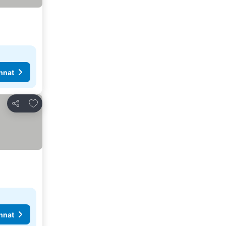
nnat
Lisää suosikkeihin
Jaa
nnat