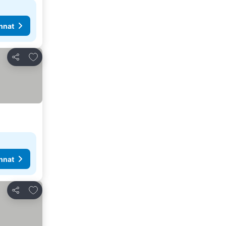
nnat
Lisää suosikkeihin
Jaa
nnat
Lisää suosikkeihin
Jaa