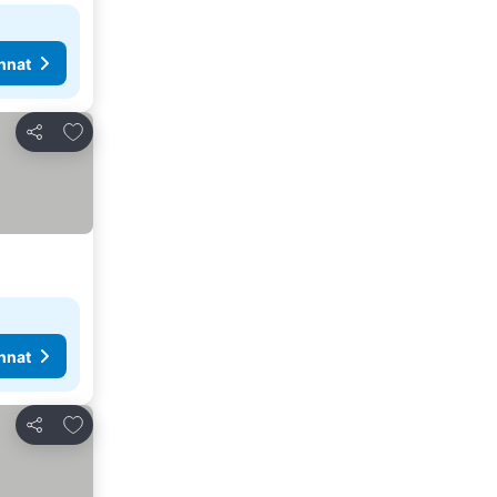
nnat
Lisää suosikkeihin
Jaa
nnat
Lisää suosikkeihin
Jaa