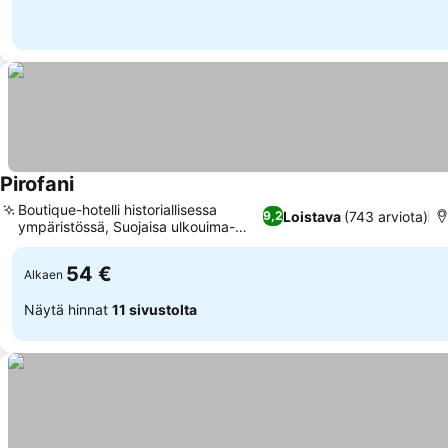
Pirofani
Katso hinnat
Boutique-hotelli historiallisessa
Loistava
(743 arviota)
9,2
ympäristössä, Suojaisa ulkouima-
Katso hinnat
allas
54 €
Alkaen
Näytä hinnat
11 sivustolta