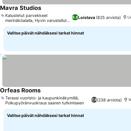
Mavra Studios
Katso hinnat
Kalustetut parvekkeet
Loistava
(825 arviota)
8,8
Li
merinäköalalla, Hyvin varustellut
Katso hinnat
keittiöt
Valitse päivät nähdäksesi tarkat hinnat
Orfeas Rooms
Katso hinnat
Terassi vuoristo- ja kaupunkinäkymillä,
(238 arviota)
7,4
V
Polkupyöränvuokraus saaren tutkimiseen
Katso hinnat
Valitse päivät nähdäksesi tarkat hinnat