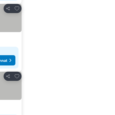
Lisää suosikkeihin
Jaa
nnat
Lisää suosikkeihin
Jaa