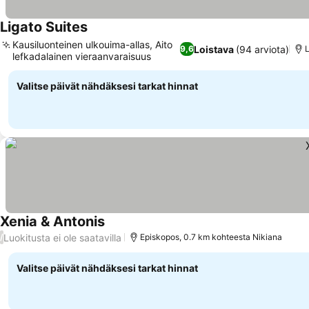
Ligato Suites
Katso hinnat
Kausiluonteinen ulkouima-allas, Aito
Loistava
(94 arviota)
9,6
L
lefkadalainen vieraanvaraisuus
Katso hinnat
Valitse päivät nähdäksesi tarkat hinnat
Xenia & Antonis
Katso hinnat
Luokitusta ei ole saatavilla
/
Episkopos, 0.7 km kohteesta Nikiana
Valitse päivät nähdäksesi tarkat hinnat