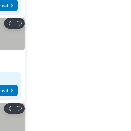
nnat
Lisää suosikkeihin
Jaa
nnat
Lisää suosikkeihin
Jaa