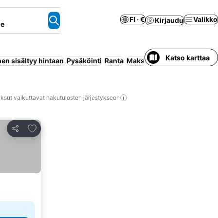
FI · €
Valikko
Kirjaudu
ne
Katso karttaa
en sisältyy hintaan
Pysäköinti
Ranta
Maksuton peruutus
Koko t
ksut vaikuttavat hakutulosten järjestykseen
Lisää suosikkeihin
Jaa
atso hinnat