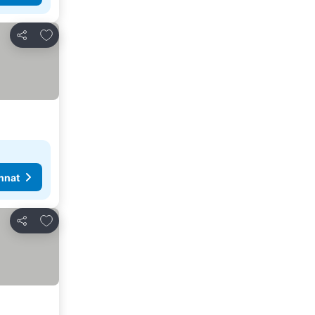
Lisää suosikkeihin
Jaa
nnat
Lisää suosikkeihin
Jaa