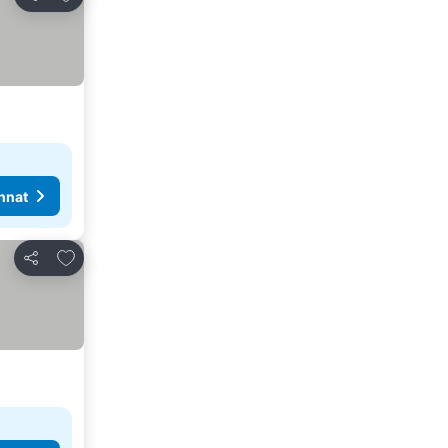
Jaa
nnat
Lisää suosikkeihin
Jaa