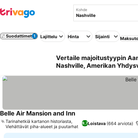
Kohde
Suodattimet
1
Lajittelu
Hinta
Sijainti
Maksuto
Vertaile majoitustyypin Aa
Nashville, Amerikan Yhdysv
Belle Air Mansion and Inn
Tarinahetkiä kartanon historiasta,
Loistava
(664 arviota)
9,7
Viehättävät piha-alueet ja puutarhat