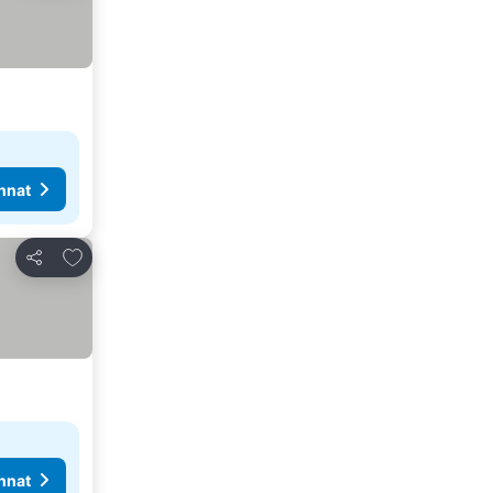
nnat
Lisää suosikkeihin
Jaa
nnat