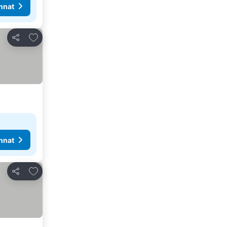
nnat
Lisää suosikkeihin
Jaa
nnat
Lisää suosikkeihin
Jaa