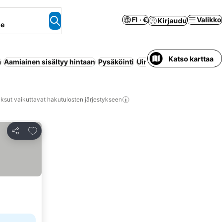
FI · €
Valikko
Kirjaudu
ne
Katso karttaa
a
Aamiainen sisältyy hintaan
Pysäköinti
Uima-allas
Huoneisto pal
ksut vaikuttavat hakutulosten järjestykseen
Lisää suosikkeihin
Jaa