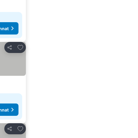
nnat
Lisää suosikkeihin
Jaa
nnat
Lisää suosikkeihin
Jaa