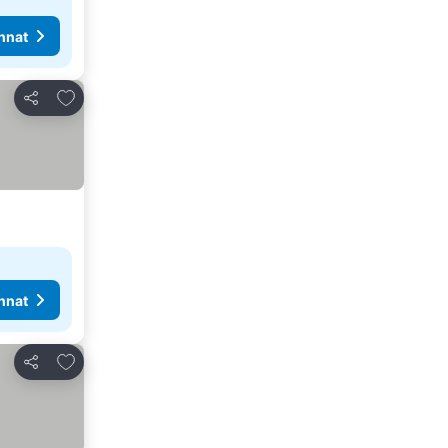
nnat
Lisää suosikkeihin
Jaa
nnat
Lisää suosikkeihin
Jaa