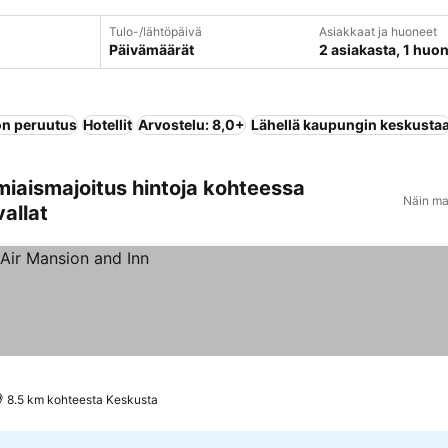
Tulo-/lähtöpäivä
Asiakkaat ja huoneet
Päivämäärät
2 asiakasta, 1 huo
n peruutus
Hotellit
Arvostelu: 8,0+
Lähellä kaupungin keskusta
miaismajoitus hintoja kohteessa
Näin ma
allat
8.5 km kohteesta Keskusta