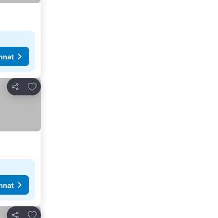
nnat
Lisää suosikkeihin
Jaa
nnat
Lisää suosikkeihin