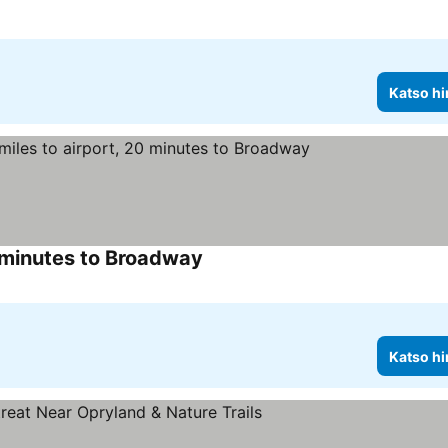
Katso hi
0 minutes to Broadway
Katso hi