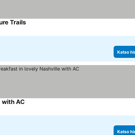
re Trails
Katso hi
e with AC
Katso hi