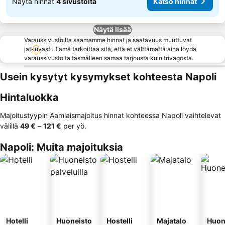
Näytä hinnat
4 sivustolta
Katso hinnat
Näytä lisää
Varaussivustoilta saamamme hinnat ja saatavuus muuttuvat
jatkuvasti. Tämä tarkoittaa sitä, että et välttämättä aina löydä
varaussivustolta täsmälleen samaa tarjousta kuin trivagosta.
Usein kysytyt kysymykset kohteesta Napoli
Hintaluokka
Majoitustyypin Aamiaismajoitus hinnat kohteessa Napoli vaihtelevat
välillä
‎49 €
–
‎121 €
per yö.
Napoli: Muita majoituksia
Hotelli
Huoneisto
Hostelli
Majatalo
Huon