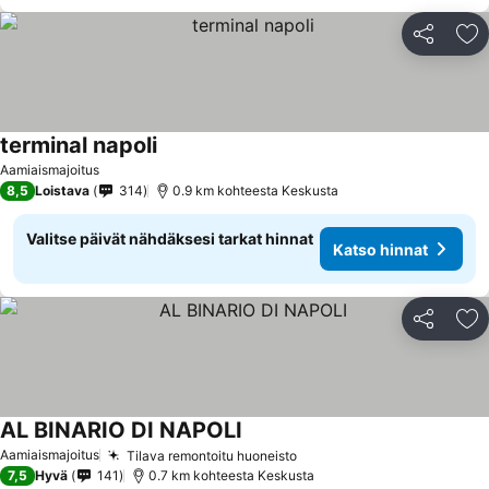
Jaa
Li
terminal napoli
Aamiaismajoitus
8,5
Loistava
314
0.9 km kohteesta Keskusta
Valitse päivät nähdäksesi tarkat hinnat
Katso hinnat
Jaa
Li
AL BINARIO DI NAPOLI
Aamiaismajoitus
Tilava remontoitu huoneisto
7,5
Hyvä
141
0.7 km kohteesta Keskusta