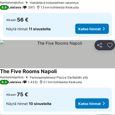
Aamiaismajoitus
Viehättävä historiallinen rakennus
8,6
Loistava
397
1.5 km kohteesta Keskusta
56 €
Alkaen
Näytä hinnat
11 sivustolta
Katso hinnat
Jaa
Li
The Five Rooms Napoli
Aamiaismajoitus
Panoraamaterassi Piazza Garibaldin yllä
9,3
Loistava
1 433
0.1 km kohteesta Keskusta
75 €
Alkaen
Näytä hinnat
10 sivustolta
Katso hinnat