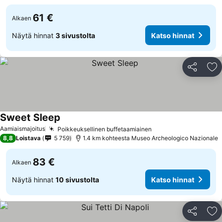
61 €
Alkaen
Näytä hinnat
3 sivustolta
Katso hinnat
Jaa
Li
Sweet Sleep
Aamiaismajoitus
Poikkeuksellinen buffetaamiainen
8,8
Loistava
5 759
1.4 km kohteesta Museo Archeologico Nazionale
83 €
Alkaen
Näytä hinnat
10 sivustolta
Katso hinnat
Jaa
Li