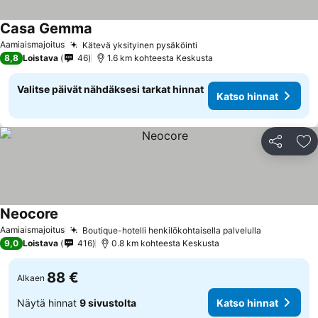
Casa Gemma
Aamiaismajoitus
Kätevä yksityinen pysäköinti
8,8
Loistava
46
1.6 km kohteesta Keskusta
Valitse päivät nähdäksesi tarkat hinnat
Katso hinnat
Jaa
Li
Neocore
Aamiaismajoitus
Boutique-hotelli henkilökohtaisella palvelulla
9,0
Loistava
416
0.8 km kohteesta Keskusta
88 €
Alkaen
Näytä hinnat
9 sivustolta
Katso hinnat