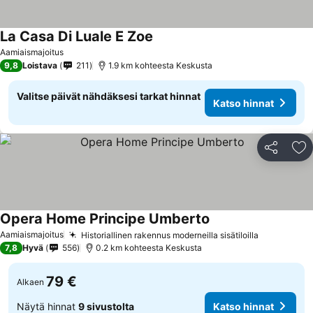
La Casa Di Luale E Zoe
Aamiaismajoitus
9,8
Loistava
211
1.9 km kohteesta Keskusta
Valitse päivät nähdäksesi tarkat hinnat
Katso hinnat
Jaa
Li
Opera Home Principe Umberto
Aamiaismajoitus
Historiallinen rakennus moderneilla sisätiloilla
7,8
Hyvä
556
0.2 km kohteesta Keskusta
79 €
Alkaen
Näytä hinnat
9 sivustolta
Katso hinnat