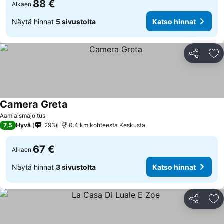
88 €
Alkaen
Näytä hinnat
5 sivustolta
Katso hinnat
Jaa
Li
Camera Greta
Aamiaismajoitus
7,5
Hyvä
293
0.4 km kohteesta Keskusta
67 €
Alkaen
Näytä hinnat
3 sivustolta
Katso hinnat
Jaa
Li