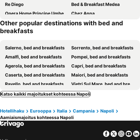
Re Diego
Bed & Breakfast Medea
Opera Home Principe Umberto
Chez Anna
Other popular destinations with bed and
Garibaldi Rooms
NeapolitanTrips Hotel
breakfasts
La Stella Di Napoli B&B
Sweet Sleep
Spira Mirabilis Napoli
terminal napoli
Salerno, bed and breakfasts
Sorrento, bed and breakfasts
Welmy Napoli
Viaggio a Napoli B&B
Amalfi, bed and breakfasts
Pompei, bed and breakfasts
Affittacamere BLU STAR
Napoli Suite
Agerola, bed and breakfasts
Capri, bed and breakfasts
B&B Neapolis Bellini
SILIA HOUSE Napoli Centro
Caserta, bed and breakfasts
Maiori, bed and breakfasts
B&B Napoli La Perla
B&B Dimora San Felice
Ravello, bed and breakfasts
Vietri Sul Mare, bed and breakfasts
B&B Maremy... I 4 Elementi
Dimora Savoia
Positano, bed and breakfasts
Anacapri, bed and breakfasts
Katso kaikki majoitukset kohteessa Napoli
B&B Giosuè
Bed and Breakfast Speranzella
Procida, bed and breakfasts
Ischia, bed and breakfasts
B&B Miraglia
Duomo Luxury Suites
Hotellihaku
Eurooppa
Italia
Campania
Napoli
Castellammare di Stabia, bed and breakfasts
Praiano, bed and breakfasts
B&B MediNaples
La Peonia
Aamiaismajoitus kohteessa Napoli
Vico Equense, bed and breakfasts
Pozzuoli, bed and breakfasts
Suite Contè Poderico
Astra
Forio, bed and breakfasts
Ercolano, bed and breakfasts
Napoli City Inn
B&B TERRONIA
Facebook
Twitter
Insta
Yo
Massa Lubrense, bed and breakfasts
Bacoli, bed and breakfasts