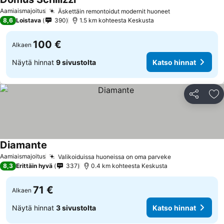
Aamiaismajoitus
Äskettäin remontoidut modernit huoneet
8,6
Loistava
390
1.5 km kohteesta Keskusta
100 €
Alkaen
Näytä hinnat
9 sivustolta
Katso hinnat
Jaa
Li
Diamante
Aamiaismajoitus
Valikoiduissa huoneissa on oma parveke
8,3
Erittäin hyvä
337
0.4 km kohteesta Keskusta
71 €
Alkaen
Näytä hinnat
3 sivustolta
Katso hinnat