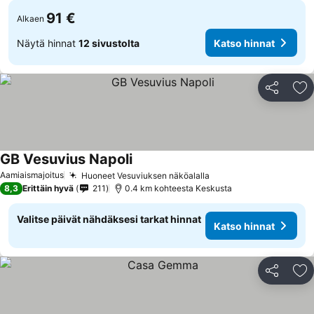
91 €
Alkaen
Näytä hinnat
12 sivustolta
Katso hinnat
Jaa
Li
GB Vesuvius Napoli
Aamiaismajoitus
Huoneet Vesuviuksen näköalalla
8,3
Erittäin hyvä
211
0.4 km kohteesta Keskusta
Valitse päivät nähdäksesi tarkat hinnat
Katso hinnat
Jaa
Li