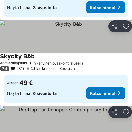
Näytä hinnat
3 sivustolta
Katso hinnat
Jaa
Li
Skycity B&b
Aamiaismajoitus
Yksityinen pysäköinti alueella
7,4
231
3.1 km kohteesta Keskusta
49 €
Alkaen
Näytä hinnat
6 sivustolta
Katso hinnat
Jaa
Li