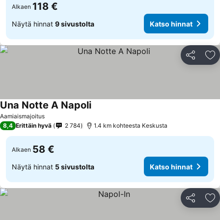
118 €
Alkaen
Näytä hinnat
9 sivustolta
Katso hinnat
Jaa
Li
Una Notte A Napoli
Aamiaismajoitus
8,4
Erittäin hyvä
2 784
1.4 km kohteesta Keskusta
58 €
Alkaen
Näytä hinnat
5 sivustolta
Katso hinnat
Jaa
Li