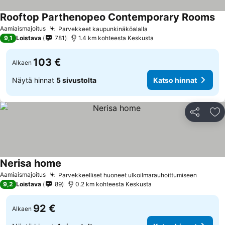
Rooftop Parthenopeo Contemporary Rooms
Aamiaismajoitus
Parvekkeet kaupunkinäköalalla
9,1
Loistava
781
1.4 km kohteesta Keskusta
103 €
Alkaen
Näytä hinnat
5 sivustolta
Katso hinnat
Jaa
Li
Nerisa home
Aamiaismajoitus
Parvekkeelliset huoneet ulkoilmarauhoittumiseen
9,2
Loistava
89
0.2 km kohteesta Keskusta
92 €
Alkaen