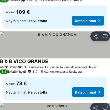
9,4
Loistava
719
1.9 km kohteesta Palazzo Reale
109 €
Alkaen
Näytä hinnat
9 sivustolta
Katso hinnat
Jaa
Li
B & B VICO GRANDE
Aamiaismajoitus
Parvekkeet kaupunki- tai rauhalliselle kadulle päin
8,2
Erittäin hyvä
317
0.3 km kohteesta Keskusta
73 €
Alkaen
Näytä hinnat
9 sivustolta
Katso hinnat