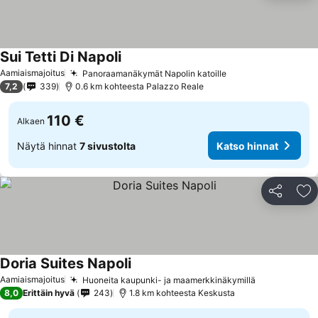
Sui Tetti Di Napoli
Aamiaismajoitus
Panoraamanäkymät Napolin katoille
7,2
339
0.6 km kohteesta Palazzo Reale
110 €
Alkaen
Näytä hinnat
7 sivustolta
Katso hinnat
Jaa
Li
Doria Suites Napoli
Aamiaismajoitus
Huoneita kaupunki- ja maamerkkinäkymillä
8,0
Erittäin hyvä
243
1.8 km kohteesta Keskusta