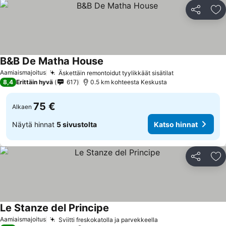
Jaa
Li
B&B De Matha House
Aamiaismajoitus
Äskettäin remontoidut tyylikkäät sisätilat
8,4
Erittäin hyvä
617
0.5 km kohteesta Keskusta
75 €
Alkaen
Näytä hinnat
5 sivustolta
Katso hinnat
Jaa
Li
Le Stanze del Principe
Aamiaismajoitus
Sviitti freskokatolla ja parvekkeella