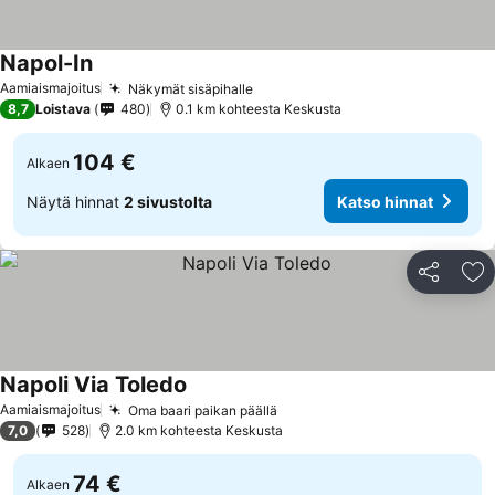
Napol-In
Aamiaismajoitus
Näkymät sisäpihalle
8,7
Loistava
480
0.1 km kohteesta Keskusta
104 €
Alkaen
Näytä hinnat
2 sivustolta
Katso hinnat
Jaa
Li
Napoli Via Toledo
Aamiaismajoitus
Oma baari paikan päällä
7,0
528
2.0 km kohteesta Keskusta
74 €
Alkaen