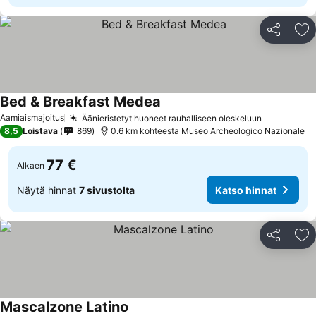
Jaa
Li
Bed & Breakfast Medea
Aamiaismajoitus
Äänieristetyt huoneet rauhalliseen oleskeluun
8,5
Loistava
869
0.6 km kohteesta Museo Archeologico Nazionale
77 €
Alkaen
Näytä hinnat
7 sivustolta
Katso hinnat
Jaa
Li
Mascalzone Latino