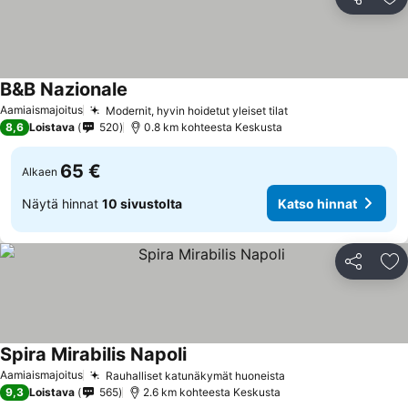
Jaa
Li
B&B Nazionale
Aamiaismajoitus
Modernit, hyvin hoidetut yleiset tilat
8,6
Loistava
520
0.8 km kohteesta Keskusta
65 €
Alkaen
Näytä hinnat
10 sivustolta
Katso hinnat
Jaa
Li
Spira Mirabilis Napoli
Aamiaismajoitus
Rauhalliset katunäkymät huoneista
9,3
Loistava
565
2.6 km kohteesta Keskusta