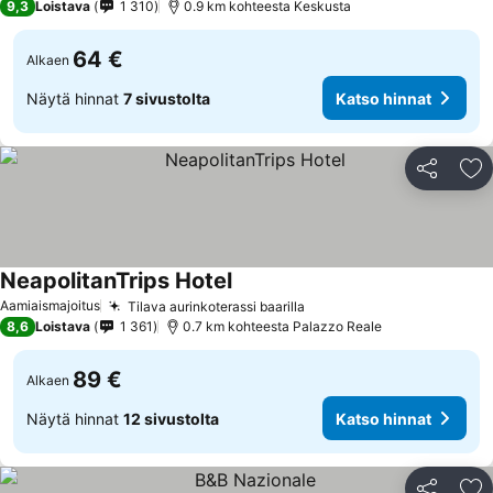
9,3
Loistava
1 310
0.9 km kohteesta Keskusta
64 €
Alkaen
Näytä hinnat
7 sivustolta
Katso hinnat
Jaa
Li
NeapolitanTrips Hotel
Aamiaismajoitus
Tilava aurinkoterassi baarilla
8,6
Loistava
1 361
0.7 km kohteesta Palazzo Reale
89 €
Alkaen
Näytä hinnat
12 sivustolta
Katso hinnat