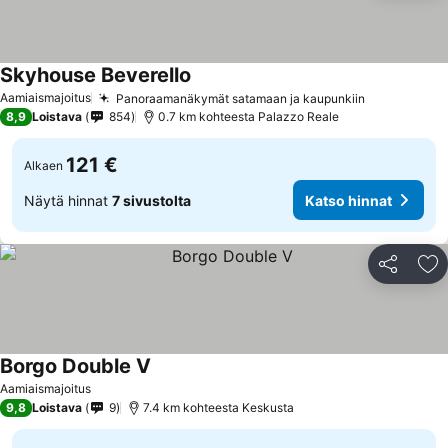
Skyhouse Beverello
Aamiaismajoitus
Panoraamanäkymät satamaan ja kaupunkiin
8,9
Loistava
854
0.7 km kohteesta Palazzo Reale
121 €
Alkaen
Näytä hinnat
7 sivustolta
Katso hinnat
Jaa
Li
Borgo Double V
Aamiaismajoitus
9,8
Loistava
9
7.4 km kohteesta Keskusta