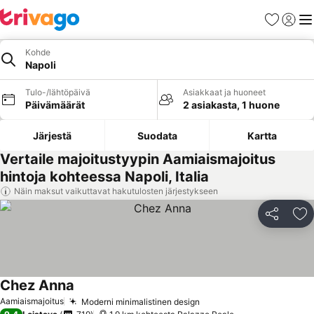
Suosikit
Kirjaud
Val
Kohde
Napoli
Tulo-/lähtöpäivä
Asiakkaat ja huoneet
Päivämäärät
2 asiakasta, 1 huone
Järjestä
Suodata
Kartta
Vertaile majoitustyypin Aamiaismajoitus
hintoja kohteessa Napoli, Italia
Näin maksut vaikuttavat hakutulosten järjestykseen
Jaa
Li
Chez Anna
Aamiaismajoitus
Moderni minimalistinen design