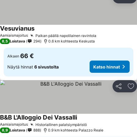
Jaa
Li
Vesuvianus
Aamiaismajoitus
Paikan päällä napolilainen ravintola
8,5
Loistava
294
0.6 km kohteesta Keskusta
66 €
Alkaen
Näytä hinnat
6 sivustolta
Katso hinnat
Jaa
Li
B&B L'Alloggio Dei Vassalli
Aamiaismajoitus
Historiallinen palatsiympäristö
8,9
Loistava
888
0.9 km kohteesta Palazzo Reale