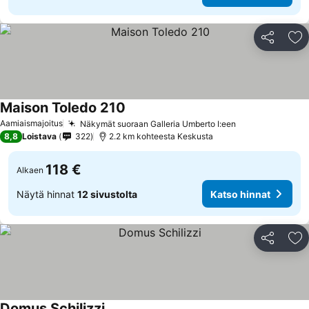
Jaa
Li
Maison Toledo 210
Aamiaismajoitus
Näkymät suoraan Galleria Umberto I:een
8,8
Loistava
322
2.2 km kohteesta Keskusta
118 €
Alkaen
Näytä hinnat
12 sivustolta
Katso hinnat
Jaa
Li
Domus Schilizzi