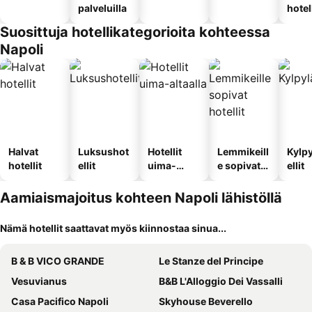
palveluilla
hotel
Suosittuja hotellikategorioita kohteessa
Napoli
Halvat
Luksushot
Hotellit
Lemmikeill
Kylp
hotellit
ellit
uima-
e sopivat
ellit
altaalla
hotellit
Aamiaismajoitus kohteen Napoli lähistöllä
Nämä hotellit saattavat myös kiinnostaa sinua...
B & B VICO GRANDE
Le Stanze del Principe
Vesuvianus
B&B L'Alloggio Dei Vassalli
Casa Pacifico Napoli
Skyhouse Beverello