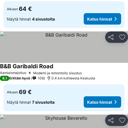
64 €
Alkaen
Näytä hinnat
4 sivustolta
Katso hinnat
Jaa
Li
B&B Garibaldi Road
Aamiaismajoitus
Moderni ja remontoitu sisustus
8,1
Erittäin hyvä
106
0.4 km kohteesta Keskusta
69 €
Alkaen
Näytä hinnat
7 sivustolta
Katso hinnat
Jaa
Li