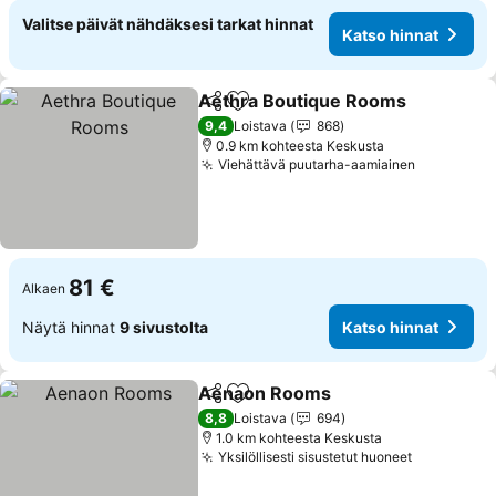
Valitse päivät nähdäksesi tarkat hinnat
Katso hinnat
Aethra Boutique Rooms
Jaa
Lisää suosikkeihin
Ka
9,4
Loistava
868
0.9 km kohteesta Keskusta
Viehättävä puutarha-aamiainen
Katso hin
81 €
Alkaen
Näytä hinnat
9 sivustolta
Katso hinnat
Aenaon Rooms
Jaa
Lisää suosikkeihin
Katso hinn
8,8
Loistava
694
1.0 km kohteesta Keskusta
Yksilöllisesti sisustetut huoneet
Katso hin