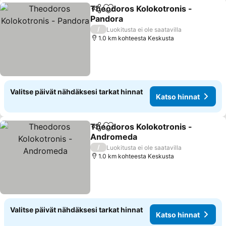
Theodoros Kolokotronis -
Jaa
Lisää suosikkeihin
Pandora
Katso hinnat
/
Luokitusta ei ole saatavilla
1.0 km kohteesta Keskusta
Valitse päivät nähdäksesi tarkat hinnat
Katso hinnat
Theodoros Kolokotronis -
Jaa
Lisää suosikkeihin
Andromeda
Katso hinnat
/
Luokitusta ei ole saatavilla
1.0 km kohteesta Keskusta
Valitse päivät nähdäksesi tarkat hinnat
Katso hinnat