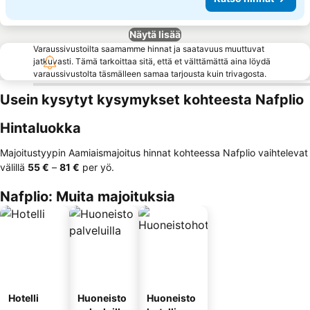
Näytä lisää
Varaussivustoilta saamamme hinnat ja saatavuus muuttuvat
jatkuvasti. Tämä tarkoittaa sitä, että et välttämättä aina löydä
varaussivustolta täsmälleen samaa tarjousta kuin trivagosta.
Usein kysytyt kysymykset kohteesta Nafplio
Hintaluokka
Majoitustyypin Aamiaismajoitus hinnat kohteessa Nafplio vaihtelevat
välillä
‎55 €
–
‎81 €
per yö.
Nafplio: Muita majoituksia
Hotelli
Huoneisto
Huoneisto