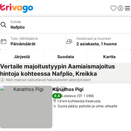
Suosikit
Kirjaud
Val
Kohde
Nafplio
Tulo-/lähtöpäivä
Asiakkaat ja huoneet
Päivämäärät
2 asiakasta, 1 huone
Järjestä
Suodata
Kartta
Vertaile majoitustyypin Aamiaismajoitus
hintoja kohteessa Nafplio, Kreikka
Näin maksut vaikuttavat hakutulosten järjestykseen
Kanathos Pigi
Jaa
Lisää suosikkeihin
Katso hinnat
9,8
Loistava
1 069
1.9 km kohteesta Keskusta
Suora pääsy patiolle ja uima-altaalle
Katso 