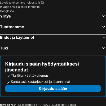
Löydä tuloksemme helposti: lisää
trivago ensisijaiseksi lähteeksi
Googlessa.
Yritys
Tuotteemme
Ehdot ja käytännöt
Tuki
Kirjaudu sisään hyödyntääksesi
jäsenedut
Yksilöity käyttökokemus
Kanta-asiakastarjoukset ja jäsenhinnat
Kirjaudu sisään
trivago N.V.
, Kesselstraße 5 – 7, 40221 Düsseldorf, Saksa