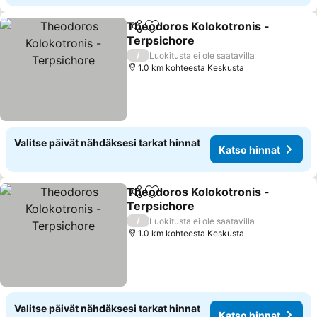
Theodoros Kolokotronis -
Jaa
Lisää suosikkeihin
Terpsichore
Katso hinnat
/
Luokitusta ei ole saatavilla
1.0 km kohteesta Keskusta
Valitse päivät nähdäksesi tarkat hinnat
Katso hinnat
Theodoros Kolokotronis -
Jaa
Lisää suosikkeihin
Terpsichore
Katso hinnat
/
Luokitusta ei ole saatavilla
1.0 km kohteesta Keskusta
Valitse päivät nähdäksesi tarkat hinnat
Katso hinnat