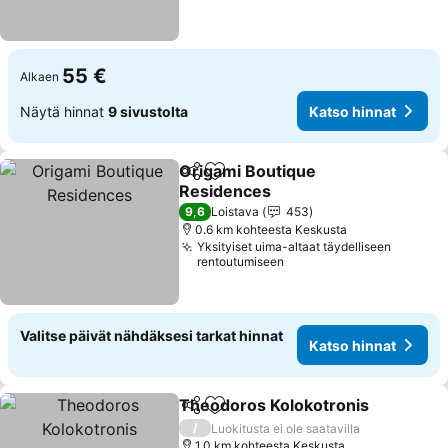
55 €
Alkaen
Näytä hinnat
9 sivustolta
Katso hinnat
Origami Boutique
Jaa
Lisää suosikkeihin
Residences
Katso hinnat
9,6
Loistava
453
0.6 km kohteesta Keskusta
Yksityiset uima-altaat täydelliseen
rentoutumiseen
Valitse päivät nähdäksesi tarkat hinnat
Katso hinnat
Theodoros Kolokotronis
Jaa
Lisää suosikkeihin
Ka
/
Luokitusta ei ole saatavilla
1.0 km kohteesta Keskusta