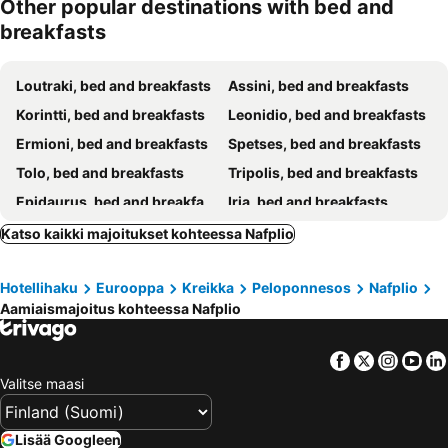
Other popular destinations with bed and
breakfasts
Loutraki, bed and breakfasts
Assini, bed and breakfasts
Korintti, bed and breakfasts
Leonidio, bed and breakfasts
Ermioni, bed and breakfasts
Spetses, bed and breakfasts
Tolo, bed and breakfasts
Tripolis, bed and breakfasts
Epidaurus, bed and breakfasts
Iria, bed and breakfasts
Katso kaikki majoitukset kohteessa Nafplio
Hotellihaku
Eurooppa
Kreikka
Peloponnesos
Nafplio
Aamiaismajoitus kohteessa Nafplio
Facebook
Twitter
Insta
Yo
Valitse maasi
Lisää Googleen