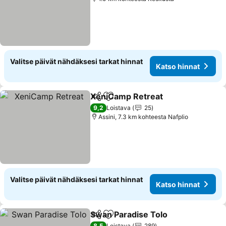
Valitse päivät nähdäksesi tarkat hinnat
Katso hinnat
XeniCamp Retreat
Jaa
Lisää suosikkeihin
Katso h
9,2
Loistava
25
Assini, 7.3 km kohteesta Nafplio
Valitse päivät nähdäksesi tarkat hinnat
Katso hinnat
Swan Paradise Tolo
Jaa
Lisää suosikkeihin
Katso 
8,5
Loistava
289