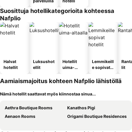
palveluilla
hotelli
Suosittuja hotellikategorioita kohteessa
Nafplio
Halvat
Luksushot
Hotellit
Lemmikeill
Rant
hotellit
ellit
uima-
e sopivat
lit
altaalla
hotellit
Aamiaismajoitus kohteen Nafplio lähistöllä
Nämä hotellit saattavat myös kiinnostaa sinua...
Aethra Boutique Rooms
Kanathos Pigi
Aenaon Rooms
Origami Boutique Residences