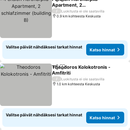
Jaa
Lisää suosikkeihin
Apartment, 2
schlafzimmer (building B)
Katso hinnat
/
Luokitusta ei ole saatavilla
0.9 km kohteesta Keskusta
Valitse päivät nähdäksesi tarkat hinnat
Katso hinnat
Theodoros Kolokotronis -
Jaa
Lisää suosikkeihin
Amfitriti
Katso hinnat
/
Luokitusta ei ole saatavilla
1.0 km kohteesta Keskusta
Valitse päivät nähdäksesi tarkat hinnat
Katso hinnat