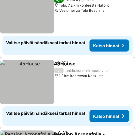
Tolo, 7.2 km kohteesta Nafplio
Vesiurheilua Tolo Beachilla
Katso hinnat
Valitse päivät nähdäksesi tarkat hinnat
Katso hinnat
45House
Jaa
Lisää suosikkeihin
Katso hinnat
/
Luokitusta ei ole saatavilla
1.2 km kohteesta Keskusta
Valitse päivät nähdäksesi tarkat hinnat
Katso hinnat
Pension Acronafplia -