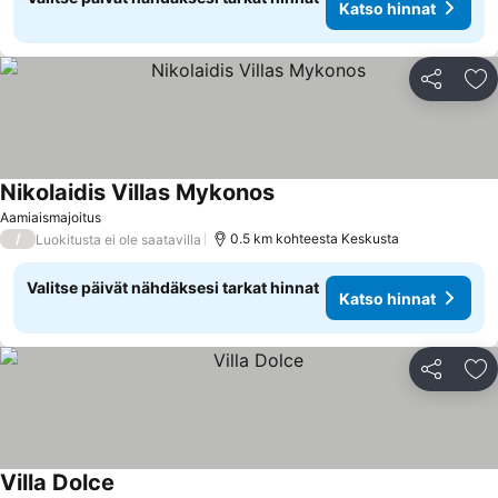
Katso hinnat
Jaa
Li
Nikolaidis Villas Mykonos
Katso hinnat
Aamiaismajoitus
/
0.5 km kohteesta Keskusta
Luokitusta ei ole saatavilla
Valitse päivät nähdäksesi tarkat hinnat
Katso hinnat
Jaa
Li
Villa Dolce
Katso hinnat