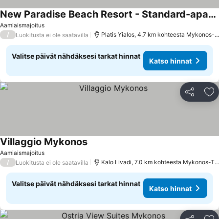
New Paradise Beach Resort - Standard-apartment, 2 schlafzimmer, Nichtraucher, Blick Auf Die Anlage
Katso hinnat
Aamiaismajoitus
/
Platis Yialos, 4.7 km kohteesta Mykonos-
Luokitusta ei ole saatavilla
Valitse päivät nähdäksesi tarkat hinnat
Katso hinnat
Jaa
Li
Villaggio Mykonos
Katso hinnat
Aamiaismajoitus
/
Kalo Livadi, 7.0 km kohteesta Mykonos-T
Luokitusta ei ole saatavilla
Valitse päivät nähdäksesi tarkat hinnat
Katso hinnat