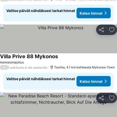
Valitse päivät nähdäksesi tarkat hinnat
Katso hinnat
Jaa
Li
Villa Prive 88 Mykonos
Katso hinnat
Aamiaismajoitus
/
Tourlos, 4.1 km kohteesta Mykonos-Town
Luokitusta ei ole saatavilla
Valitse päivät nähdäksesi tarkat hinnat
Katso hinnat
Jaa
Li