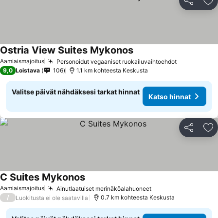
Jaa
Li
Ostria View Suites Mykonos
Katso hinnat
Aamiaismajoitus
Personoidut vegaaniset ruokailuvaihtoehdot
Katso hinn
9,0
Loistava
106
1.1 km kohteesta Keskusta
Valitse päivät nähdäksesi tarkat hinnat
Katso hinnat
Jaa
Li
C Suites Mykonos
Katso hinnat
Aamiaismajoitus
Ainutlaatuiset merinäköalahuoneet
Katso hinnat
/
0.7 km kohteesta Keskusta
Luokitusta ei ole saatavilla