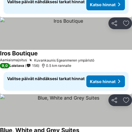
Valitse päivät nähdäksesi tarkat hinnat
Katso hinnat
Jaa
Li
Iros Boutique
Katso hinnat
Aamiaismajoitus
Kuvankaunis Egeanmeren ympäristö
Katso hinnat
9,0
Loistava
156
0.5 km rannalle
Valitse päivät nähdäksesi tarkat hinnat
Katso hinnat
Jaa
Li
Blue, White and Grey Suites