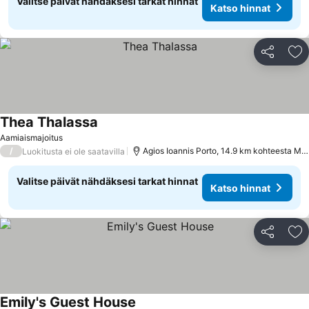
Valitse päivät nähdäksesi tarkat hinnat
Katso hinnat
Jaa
Li
Thea Thalassa
Katso hinnat
Aamiaismajoitus
/
Agios Ioannis Porto, 14.9 km kohteesta 
Luokitusta ei ole saatavilla
Valitse päivät nähdäksesi tarkat hinnat
Katso hinnat
Jaa
Li
Emily's Guest House