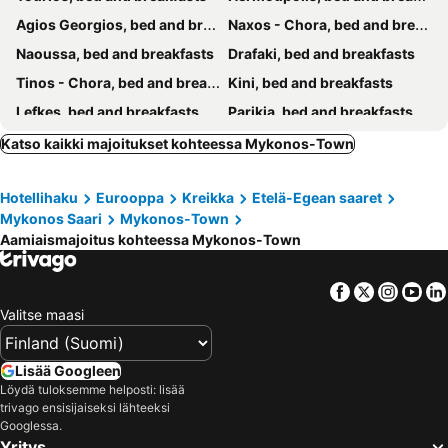
Agios Georgios, bed and breakfasts
Naxos - Chora, bed and breakfasts
Naoussa, bed and breakfasts
Drafaki, bed and breakfasts
Tinos - Chora, bed and breakfasts
Kini, bed and breakfasts
Lefkes, bed and breakfasts
Parikia, bed and breakfasts
Parasporos, bed and breakfasts
Agios Prokopios, bed and breakfasts
Katso kaikki majoitukset kohteessa Mykonos-Town
Agia Anna, bed and breakfasts
Plaka, bed and breakfasts
Hotellihaku
Eurooppa
Kreikka
Etelä-Egean saaret
Livadia - Paros, bed and breakfasts
Galissas, bed and breakfasts
Mykonos Saari
Mykonos-Town
Ano Syros, bed and breakfasts
Vari, bed and breakfasts
Aamiaismajoitus kohteessa Mykonos-Town
Agios Romanos, bed and breakfasts
Facebook
Twitter
Insta
Yo
Valitse maasi
Lisää Googleen
Löydä tuloksemme helposti: lisää
trivago ensisijaiseksi lähteeksi
Googlessa.
Yritys