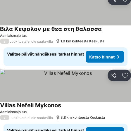
Jaa
Li
Βιλα Κεφαλον με θεα στη θαλασσα
Katso hinnat
Aamiaismajoitus
/
1.0 km kohteesta Keskusta
Luokitusta ei ole saatavilla
Valitse päivät nähdäksesi tarkat hinnat
Katso hinnat
Jaa
Li
Villas Nefeli Mykonos
Katso hinnat
Aamiaismajoitus
/
3.8 km kohteesta Keskusta
Luokitusta ei ole saatavilla
Valitse päivät nähdäksesi tarkat hinnat