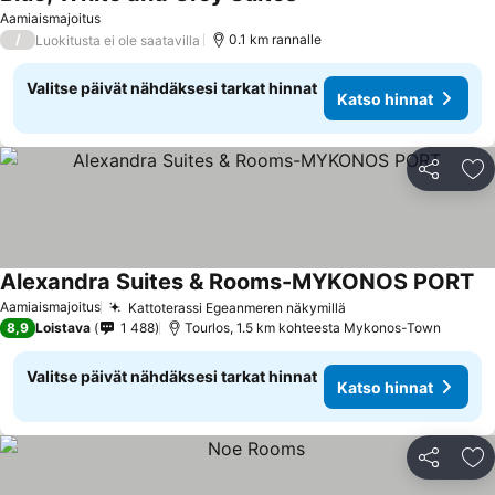
Katso hinnat
Aamiaismajoitus
/
0.1 km rannalle
Luokitusta ei ole saatavilla
Valitse päivät nähdäksesi tarkat hinnat
Katso hinnat
Jaa
Li
Alexandra Suites & Rooms-MYKONOS PORT
Ka
Aamiaismajoitus
Kattoterassi Egeanmeren näkymillä
Katso hinnat
8,9
Loistava
1 488
Tourlos, 1.5 km kohteesta Mykonos-Town
Valitse päivät nähdäksesi tarkat hinnat
Katso hinnat
Jaa
Li