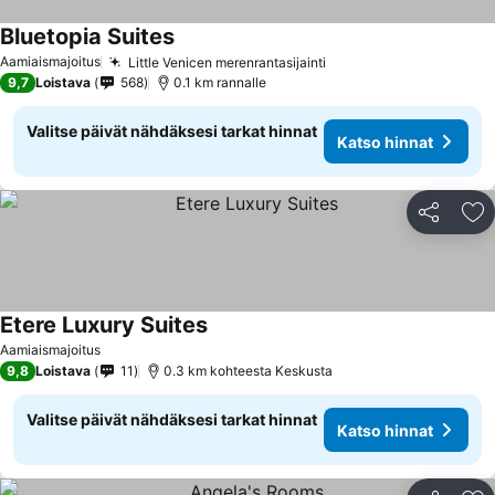
Bluetopia Suites
Katso hinnat
Aamiaismajoitus
Little Venicen merenrantasijainti
Katso hinnat
9,7
Loistava
568
0.1 km rannalle
Valitse päivät nähdäksesi tarkat hinnat
Katso hinnat
Jaa
Li
Etere Luxury Suites
Katso hinnat
Aamiaismajoitus
9,8
Loistava
11
0.3 km kohteesta Keskusta
Valitse päivät nähdäksesi tarkat hinnat
Katso hinnat