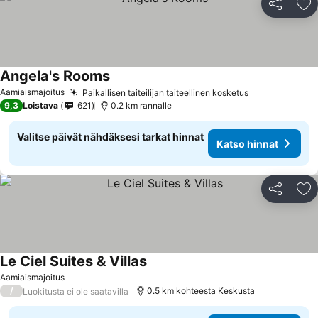
Jaa
Li
Angela's Rooms
Katso hinnat
Aamiaismajoitus
Paikallisen taiteilijan taiteellinen kosketus
Katso hinnat
9,3
Loistava
621
0.2 km rannalle
Valitse päivät nähdäksesi tarkat hinnat
Katso hinnat
Jaa
Li
Le Ciel Suites & Villas
Katso hinnat
Aamiaismajoitus
/
0.5 km kohteesta Keskusta
Luokitusta ei ole saatavilla