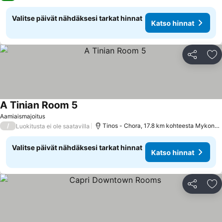
Valitse päivät nähdäksesi tarkat hinnat
Katso hinnat
Jaa
Li
A Tinian Room 5
Katso hinnat
Aamiaismajoitus
/
Tinos - Chora, 17.8 km kohteesta Mykono
Luokitusta ei ole saatavilla
Valitse päivät nähdäksesi tarkat hinnat
Katso hinnat
Jaa
Li