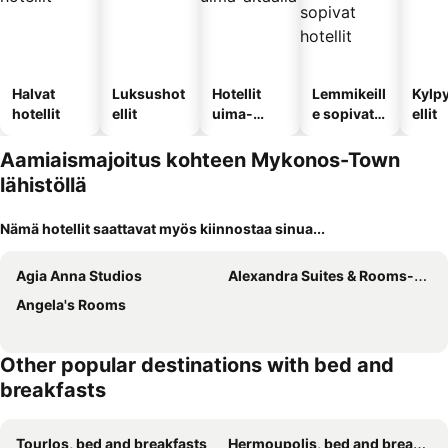
Halvat
Luksushot
Hotellit
Lemmikeill
Kylp
hotellit
ellit
uima-
e sopivat
ellit
altaalla
hotellit
Aamiaismajoitus kohteen Mykonos-Town
lähistöllä
Nämä hotellit saattavat myös kiinnostaa sinua...
Agia Anna Studios
Alexandra Suites & Rooms-MYKONOS PORT
Angela's Rooms
Other popular destinations with bed and
breakfasts
Tourlos, bed and breakfasts
Hermoupolis, bed and breakfasts