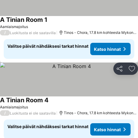
A Tinian Room 1
Katso hinnat
Aamiaismajoitus
/
Tinos - Chora, 17.8 km kohteesta Mykono
Luokitusta ei ole saatavilla
Valitse päivät nähdäksesi tarkat hinnat
Katso hinnat
Jaa
Li
A Tinian Room 4
Katso hinnat
Aamiaismajoitus
/
Tinos - Chora, 17.8 km kohteesta Mykono
Luokitusta ei ole saatavilla
Valitse päivät nähdäksesi tarkat hinnat
Katso hinnat