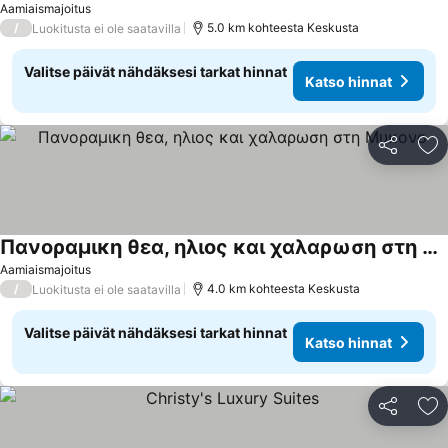
Aamiaismajoitus
/
5.0 km kohteesta Keskusta
Luokitusta ei ole saatavilla
Valitse päivät nähdäksesi tarkat hinnat
Katso hinnat
Jaa
Li
Πανοραμικη θεα, ηλιος και χαλαρωση στη Μυκονο
Katso hinnat
Aamiaismajoitus
/
4.0 km kohteesta Keskusta
Luokitusta ei ole saatavilla
Valitse päivät nähdäksesi tarkat hinnat
Katso hinnat
Jaa
Li