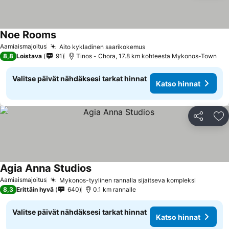
Noe Rooms
Katso hinnat
Aamiaismajoitus
Aito kykladinen saarikokemus
Katso hinnat
8,8
Loistava
91
Tinos - Chora, 17.8 km kohteesta Mykonos-Town
Valitse päivät nähdäksesi tarkat hinnat
Katso hinnat
Jaa
Li
Agia Anna Studios
Katso hinnat
Aamiaismajoitus
Mykonos-tyylinen rannalla sijaitseva kompleksi
Katso hi
8,3
Erittäin hyvä
640
0.1 km rannalle
Valitse päivät nähdäksesi tarkat hinnat
Katso hinnat