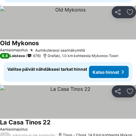
Jaa
Li
Old Mykonos
Katso hinnat
Aamiaismajoitus
Aurinkoterassi saarinäkymillä
Katso hinnat
8,8
Loistava
676
Drafaki, 1.0 km kohteesta Mykonos-Town
Valitse päivät nähdäksesi tarkat hinnat
Katso hinnat
Jaa
Li
La Casa Tinos 22
Katso hinnat
Aamiaismajoitus
/
Tinos - Chora, 14.6 km kohteesta Mykono
Luokitusta ei ole saatavilla