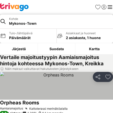
Suosikit
Kirjaud
Val
Kohde
Mykonos-Town
Tulo-/lähtöpäivä
Asiakkaat ja huoneet
Päivämäärät
2 asiakasta, 1 huone
Järjestä
Suodata
Kartta
Vertaile majoitustyypin Aamiaismajoitus
hintoja kohteessa Mykonos-Town, Kreikka
Näin maksut vaikuttavat hakutulosten järjestykseen
Jaa
Li
Orpheas Rooms
Katso hinnat
Aamiaismajoitus
Kattoterassi merinäköalalla
Katso hinnat