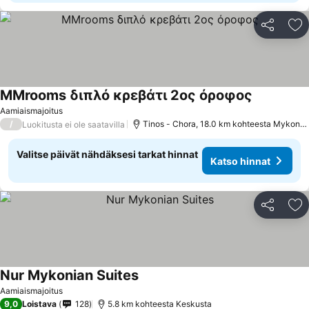
Jaa
Li
MMrooms διπλό κρεβάτι 2ος όροφος
Katso hinn
Aamiaismajoitus
/
Tinos - Chora, 18.0 km kohteesta Mykono
Luokitusta ei ole saatavilla
Valitse päivät nähdäksesi tarkat hinnat
Katso hinnat
Jaa
Li
Nur Mykonian Suites
Katso hinnat
Aamiaismajoitus
9,0
Loistava
128
5.8 km kohteesta Keskusta