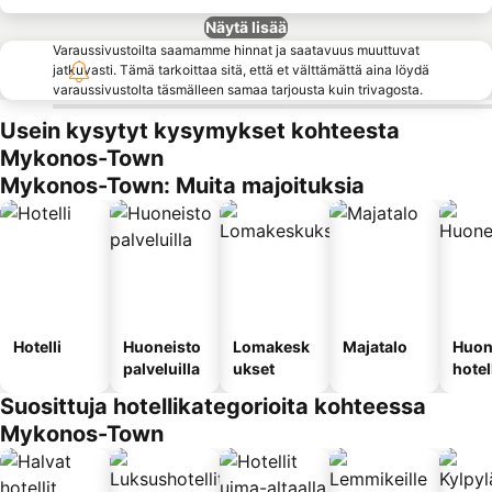
Näytä lisää
Varaussivustoilta saamamme hinnat ja saatavuus muuttuvat
jatkuvasti. Tämä tarkoittaa sitä, että et välttämättä aina löydä
varaussivustolta täsmälleen samaa tarjousta kuin trivagosta.
Usein kysytyt kysymykset kohteesta
Mykonos-Town
Mykonos-Town: Muita majoituksia
Hotelli
Huoneisto
Lomakesk
Majatalo
Huon
palveluilla
ukset
hotel
Suosittuja hotellikategorioita kohteessa
Mykonos-Town