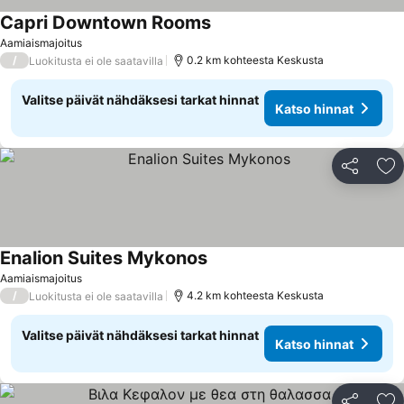
Capri Downtown Rooms
Katso hinnat
Aamiaismajoitus
/
0.2 km kohteesta Keskusta
Luokitusta ei ole saatavilla
Valitse päivät nähdäksesi tarkat hinnat
Katso hinnat
Jaa
Li
Enalion Suites Mykonos
Katso hinnat
Aamiaismajoitus
/
4.2 km kohteesta Keskusta
Luokitusta ei ole saatavilla
Valitse päivät nähdäksesi tarkat hinnat
Katso hinnat