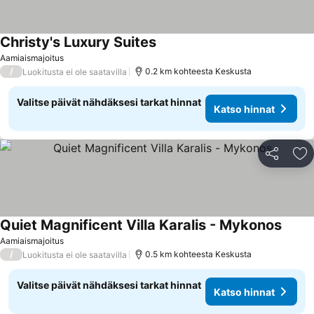
Christy's Luxury Suites
Katso hinnat
Aamiaismajoitus
/
0.2 km kohteesta Keskusta
Luokitusta ei ole saatavilla
Valitse päivät nähdäksesi tarkat hinnat
Katso hinnat
Jaa
Li
Quiet Magnificent Villa Karalis - Mykonos
Katso 
Aamiaismajoitus
/
0.5 km kohteesta Keskusta
Luokitusta ei ole saatavilla
Valitse päivät nähdäksesi tarkat hinnat
Katso hinnat