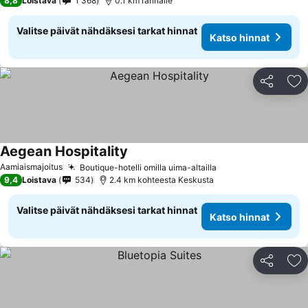
8,8
Loistava
1 368
0.1 km rannalle
Valitse päivät nähdäksesi tarkat hinnat
Katso hinnat
Jaa
Li
Aegean Hospitality
Katso hinnat
Aamiaismajoitus
Boutique-hotelli omilla uima-altailla
Katso hinnat
9,4
Loistava
534
2.4 km kohteesta Keskusta
Valitse päivät nähdäksesi tarkat hinnat
Katso hinnat
Jaa
Li