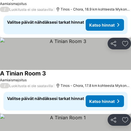
Katso hinnat
Aamiaismajoitus
/
Tinos - Chora, 18.9 km kohteesta Mykono
Luokitusta ei ole saatavilla
Valitse päivät nähdäksesi tarkat hinnat
Katso hinnat
Jaa
Li
A Tinian Room 3
Katso hinnat
Aamiaismajoitus
/
Tinos - Chora, 17.8 km kohteesta Mykono
Luokitusta ei ole saatavilla
Valitse päivät nähdäksesi tarkat hinnat
Katso hinnat
Jaa
Li