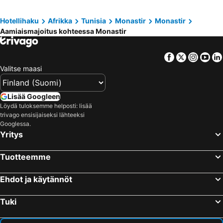
Hotellihaku
Afrikka
Tunisia
Monastir
Monastir
Aamiaismajoitus kohteessa Monastir
Facebook
Twitter
Insta
Yo
Valitse maasi
Lisää Googleen
Löydä tuloksemme helposti: lisää
trivago ensisijaiseksi lähteeksi
Googlessa.
Yritys
Tuotteemme
Ehdot ja käytännöt
Tuki