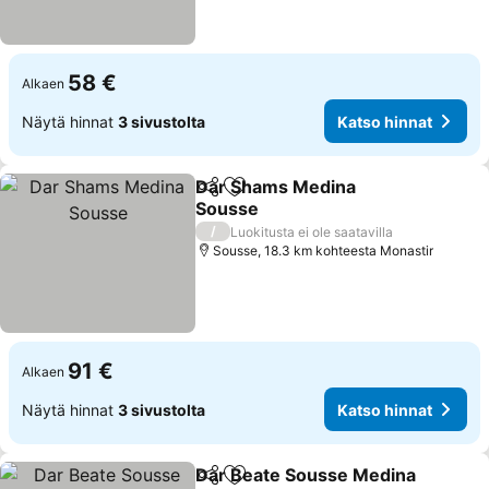
58 €
Alkaen
Näytä hinnat
3 sivustolta
Katso hinnat
Dar Shams Medina
Jaa
Lisää suosikkeihin
Sousse
/
Luokitusta ei ole saatavilla
Sousse, 18.3 km kohteesta Monastir
91 €
Alkaen
Näytä hinnat
3 sivustolta
Katso hinnat
Dar Beate Sousse Medina
Jaa
Lisää suosikkeihin