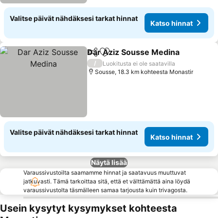
Valitse päivät nähdäksesi tarkat hinnat
Katso hinnat
Dar Aziz Sousse Medina
Jaa
Lisää suosikkeihin
/
Luokitusta ei ole saatavilla
Sousse, 18.3 km kohteesta Monastir
Valitse päivät nähdäksesi tarkat hinnat
Katso hinnat
Näytä lisää
Varaussivustoilta saamamme hinnat ja saatavuus muuttuvat
jatkuvasti. Tämä tarkoittaa sitä, että et välttämättä aina löydä
varaussivustolta täsmälleen samaa tarjousta kuin trivagosta.
Usein kysytyt kysymykset kohteesta