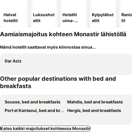
Halvat
Luksushot
Hotellit
Kylpylähot
Rant
hotellit
ellit
uima-
ellit
lit
altaalla
Aamiaismajoitus kohteen Monastir lähistöllä
Nämä hotellit saattavat myös kiinnostaa sinua...
Dar Aziz
Other popular destinations with bed and
breakfasts
Sousse, bed and breakfasts
Mahdia, bed and breakfasts
Port el Kantaoui, bed and breakfasts
Hergla, bed and breakfasts
Katso kaikki majoitukset kohteessa Monastir