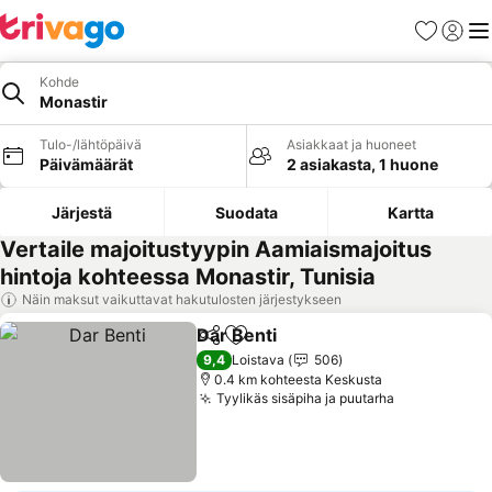
Suosikit
Kirjaud
Val
Kohde
Monastir
Tulo-/lähtöpäivä
Asiakkaat ja huoneet
Päivämäärät
2 asiakasta, 1 huone
Järjestä
Suodata
Kartta
Vertaile majoitustyypin Aamiaismajoitus
hintoja kohteessa Monastir, Tunisia
Näin maksut vaikuttavat hakutulosten järjestykseen
Dar Benti
Jaa
Lisää suosikkeihin
9,4
Loistava
506
0.4 km kohteesta Keskusta
Tyylikäs sisäpiha ja puutarha