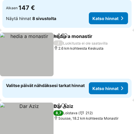
147 €
Alkaen
Näytä hinnat
8 sivustolta
Katso hinnat
hedia a monastir
Jaa
Lisää suosikkeihin
/
Luokitusta ei ole saatavilla
2.6 km kohteesta Keskusta
Valitse päivät nähdäksesi tarkat hinnat
Katso hinnat
Dar Aziz
Jaa
Lisää suosikkeihin
8,7
Loistava
212
Sousse, 18.2 km kohteesta Monastir