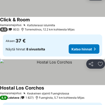
Click & Room
Katso hinnat
Aamiaismajoitus
Kattoterassi istuimilla
Katso hinnat
6,0
802
Torremolinos, 12.2 km kohteesta Mijas
37 €
Alkaen
Näytä hinnat
8 sivustolta
Katso hinnat
Jaa
Li
Hostal Los Corchos
Katso hinnat
Aamiaismajoitus
Keskeinen sijainti Fuengirolassa
Katso hinnat
8,9
Loistava
1 827
Fuengirola, 5.7 km kohteesta Mijas