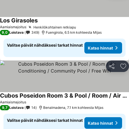
Los Girasoles
Katso hinnat
Aamiaismajoitus
Henkilökohtainen retkiapu
Katso hinnat
9,0
Loistava
349
Fuengirola, 6.5 km kohteesta Mijas
Valitse päivät nähdäksesi tarkat hinnat
Katso hinnat
Jaa
Li
Cubos Poseidon Room 3 & Pool / Room / Air Conditioning / Community Pool / Free Wifi
Katso hinnat
Aamiaismajoitus
9,7
Loistava
14
Benalmadena, 7.1 km kohteesta Mijas
Valitse päivät nähdäksesi tarkat hinnat
Katso hinnat