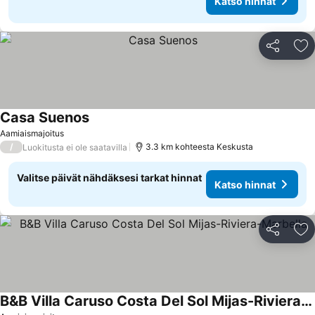
Katso hinnat
Jaa
Li
Casa Suenos
Katso hinnat
Aamiaismajoitus
/
3.3 km kohteesta Keskusta
Luokitusta ei ole saatavilla
Valitse päivät nähdäksesi tarkat hinnat
Katso hinnat
Jaa
Li
B&B Villa Caruso Costa Del Sol Mijas-Riviera-Marbella