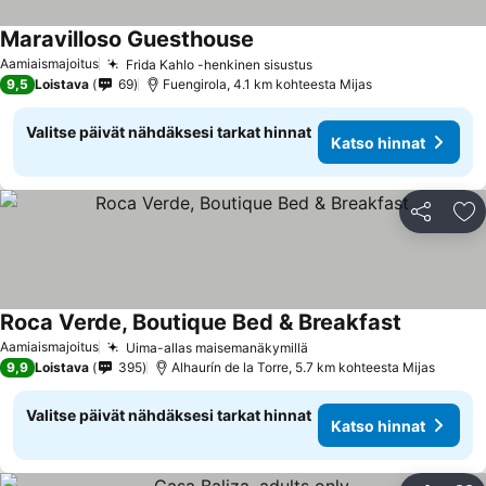
Maravilloso Guesthouse
Katso hinnat
Aamiaismajoitus
Frida Kahlo -henkinen sisustus
Katso hinnat
9,5
Loistava
69
Fuengirola, 4.1 km kohteesta Mijas
Valitse päivät nähdäksesi tarkat hinnat
Katso hinnat
Jaa
Li
Roca Verde, Boutique Bed & Breakfast
Katso hinn
Aamiaismajoitus
Uima-allas maisemanäkymillä
Katso hinnat
9,9
Loistava
395
Alhaurín de la Torre, 5.7 km kohteesta Mijas
Valitse päivät nähdäksesi tarkat hinnat
Katso hinnat