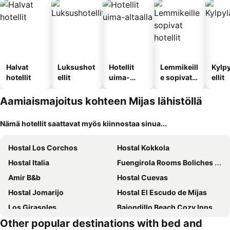
Halvat
Luksushot
Hotellit
Lemmikeill
Kylp
hotellit
ellit
uima-
e sopivat
ellit
altaalla
hotellit
Aamiaismajoitus kohteen Mijas lähistöllä
Nämä hotellit saattavat myös kiinnostaa sinua...
Hostal Los Corchos
Hostal Kokkola
Hostal Italia
Fuengirola Rooms Boliches Beach
Amir B&b
Hostal Cuevas
Hostal Jomarijo
Hostal El Escudo de Mijas
Los Girasoles
Bajondillo Beach Cozy Inns
Other popular destinations with bed and
Click & Room
VILLA BONITA