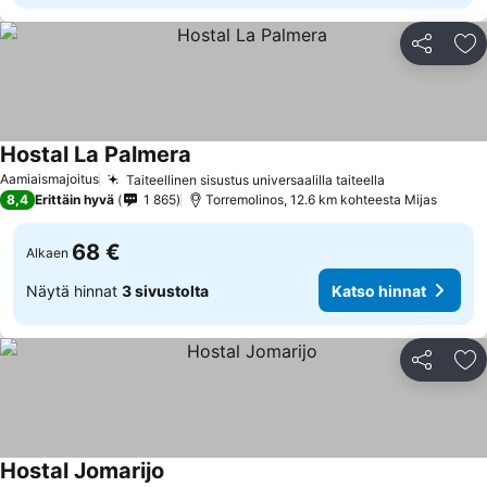
Jaa
Li
Hostal La Palmera
Katso hinnat
Aamiaismajoitus
Taiteellinen sisustus universaalilla taiteella
Katso hinnat
8,4
Erittäin hyvä
1 865
Torremolinos, 12.6 km kohteesta Mijas
68 €
Alkaen
Näytä hinnat
3 sivustolta
Katso hinnat
Jaa
Li
Hostal Jomarijo
Katso hinnat