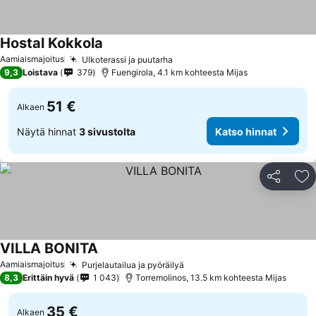
Hostal Kokkola
Katso hinnat
Aamiaismajoitus
Ulkoterassi ja puutarha
Katso hinnat
9,3
Loistava
379
Fuengirola, 4.1 km kohteesta Mijas
51 €
Alkaen
Näytä hinnat
3 sivustolta
Katso hinnat
Jaa
Li
VILLA BONITA
Katso hinnat
Aamiaismajoitus
Purjelautailua ja pyöräilyä
Katso hinnat
8,3
Erittäin hyvä
1 043
Torremolinos, 13.5 km kohteesta Mijas
35 €
Alkaen