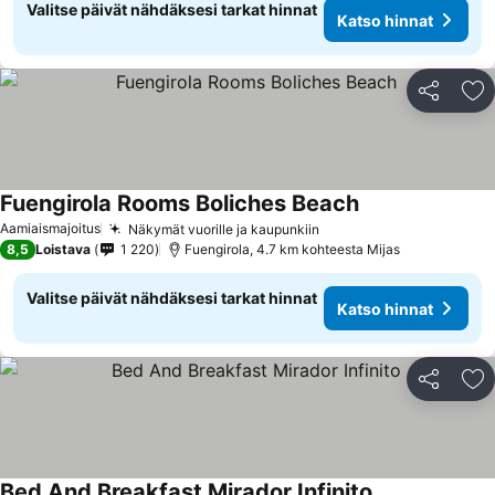
Valitse päivät nähdäksesi tarkat hinnat
Katso hinnat
Jaa
Li
Fuengirola Rooms Boliches Beach
Katso hinnat
Aamiaismajoitus
Näkymät vuorille ja kaupunkiin
Katso hinnat
8,5
Loistava
1 220
Fuengirola, 4.7 km kohteesta Mijas
Valitse päivät nähdäksesi tarkat hinnat
Katso hinnat
Jaa
Li
Bed And Breakfast Mirador Infinito