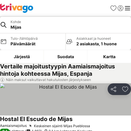
Suosikit
Kirjaud
Val
Kohde
Mijas
Tulo-/lähtöpäivä
Asiakkaat ja huoneet
Päivämäärät
2 asiakasta, 1 huone
Järjestä
Suodata
Kartta
Vertaile majoitustyypin Aamiaismajoitus
hintoja kohteessa Mijas, Espanja
Näin maksut vaikuttavat hakutulosten järjestykseen
Jaa
Li
Hostal El Escudo de Mijas
Katso hinnat
Aamiaismajoitus
Keskeinen sijainti Mijas Pueblossa
Katso hinnat