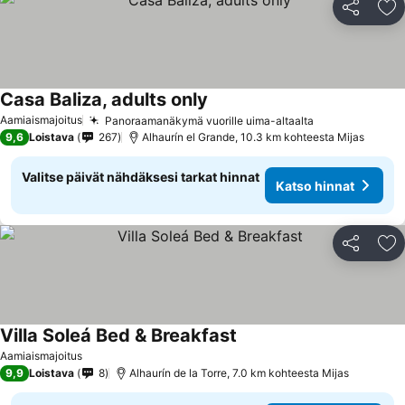
Jaa
Li
Casa Baliza, adults only
Katso hinnat
Aamiaismajoitus
Panoraamanäkymä vuorille uima-altaalta
Katso hinnat
9,6
Loistava
267
Alhaurín el Grande, 10.3 km kohteesta Mijas
Valitse päivät nähdäksesi tarkat hinnat
Katso hinnat
Jaa
Li
Villa Soleá Bed & Breakfast
Katso hinnat
Aamiaismajoitus
9,9
Loistava
8
Alhaurín de la Torre, 7.0 km kohteesta Mijas