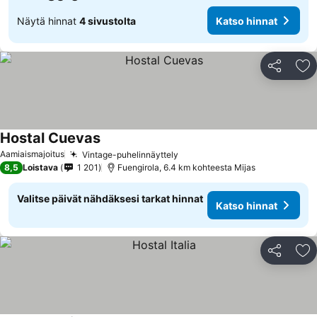
Näytä hinnat
4 sivustolta
Katso hinnat
Jaa
Li
Hostal Cuevas
Katso hinnat
Aamiaismajoitus
Vintage-puhelinnäyttely
Katso hinnat
8,5
Loistava
1 201
Fuengirola, 6.4 km kohteesta Mijas
Valitse päivät nähdäksesi tarkat hinnat
Katso hinnat
Jaa
Li