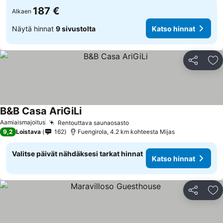
187 €
Alkaen
Näytä hinnat
9 sivustolta
Katso hinnat
Jaa
Li
B&B Casa AriGiLi
Katso hinnat
Aamiaismajoitus
Rentouttava saunaosasto
Katso hinnat
9,2
Loistava
162
Fuengirola, 4.2 km kohteesta Mijas
Valitse päivät nähdäksesi tarkat hinnat
Katso hinnat
Jaa
Li