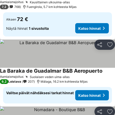
Aamiaismajoitus
Kausittainen ulkouima-allas
Katso hinnat
7,2
768
Fuengirola, 5.7 km kohteesta Mijas
72 €
Alkaen
Näytä hinnat
1 sivustolta
Katso hinnat
Jaa
Li
La Baraka de Guadalmar B&B Aeropuerto
Katso 
Aamiaismajoitus
Suolaisen veden uima-allas
Katso hinnat
9,2
Loistava
207
Málaga, 16.2 km kohteesta Mijas
Valitse päivät nähdäksesi tarkat hinnat
Katso hinnat
Jaa
Li