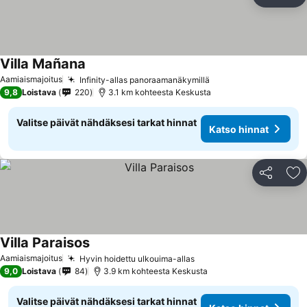
Jaa
Li
Villa Mañana
Katso hinnat
Aamiaismajoitus
Infinity-allas panoraamanäkymillä
Katso hinnat
9,8
Loistava
220
3.1 km kohteesta Keskusta
Valitse päivät nähdäksesi tarkat hinnat
Katso hinnat
Jaa
Li
Villa Paraisos
Katso hinnat
Aamiaismajoitus
Hyvin hoidettu ulkouima-allas
Katso hinnat
9,0
Loistava
84
3.9 km kohteesta Keskusta
Valitse päivät nähdäksesi tarkat hinnat