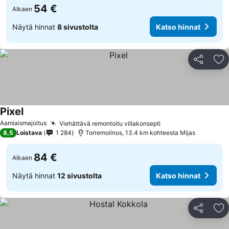
54 €
Alkaen
Näytä hinnat
8 sivustolta
Katso hinnat
Jaa
Li
Pixel
Katso hinnat
Aamiaismajoitus
Viehättävä remontoitu villakonsepti
Katso hinnat
8,5
Loistava
1 284
Torremolinos, 13.4 km kohteesta Mijas
84 €
Alkaen
Näytä hinnat
12 sivustolta
Katso hinnat
Jaa
Li