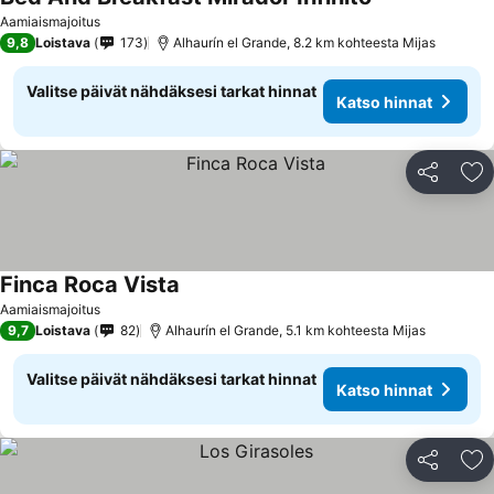
Katso hinnat
Aamiaismajoitus
9,8
Loistava
173
Alhaurín el Grande, 8.2 km kohteesta Mijas
Valitse päivät nähdäksesi tarkat hinnat
Katso hinnat
Jaa
Li
Finca Roca Vista
Katso hinnat
Aamiaismajoitus
9,7
Loistava
82
Alhaurín el Grande, 5.1 km kohteesta Mijas
Valitse päivät nähdäksesi tarkat hinnat
Katso hinnat
Jaa
Li