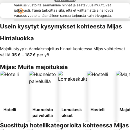
Varaussivustoilta saamamme hinnat ja saatavuus muuttuvat
jatkuvasti. Tämä tarkoittaa sitä, että et välttämättä aina löydä
varaussivustolta täsmälleen samaa tarjousta kuin trivagosta.
Usein kysytyt kysymykset kohteesta Mijas
Hintaluokka
Majoitustyypin Aamiaismajoitus hinnat kohteessa Mijas vaihtelevat
välillä
‎35 €
–
‎187 €
per yö.
Mijas: Muita majoituksia
Hotelli
Huoneisto
Lomakesk
Hostelli
Maja
palveluilla
ukset
Suosittuja hotellikategorioita kohteessa Mijas