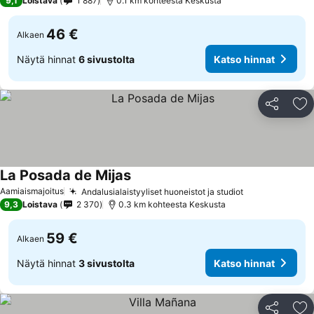
9,1
Loistava
1 887
0.1 km kohteesta Keskusta
46 €
Alkaen
Näytä hinnat
6 sivustolta
Katso hinnat
Jaa
Li
La Posada de Mijas
Katso hinnat
Aamiaismajoitus
Andalusialaistyyliset huoneistot ja studiot
Katso hinnat
9,3
Loistava
2 370
0.3 km kohteesta Keskusta
59 €
Alkaen
Näytä hinnat
3 sivustolta
Katso hinnat