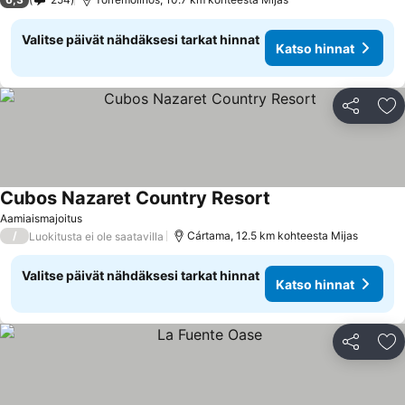
Valitse päivät nähdäksesi tarkat hinnat
Katso hinnat
Jaa
Li
Cubos Nazaret Country Resort
Katso hinnat
Aamiaismajoitus
/
Cártama, 12.5 km kohteesta Mijas
Luokitusta ei ole saatavilla
Valitse päivät nähdäksesi tarkat hinnat
Katso hinnat
Jaa
Li