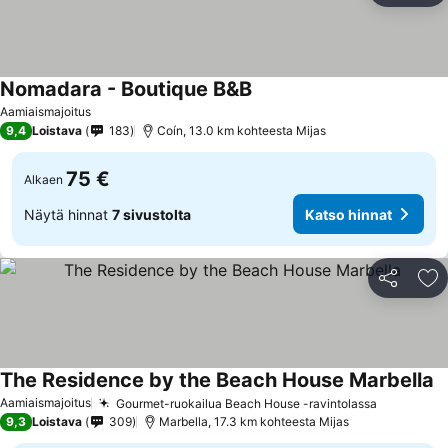
Nomadara - Boutique B&B
Katso hinnat
Aamiaismajoitus
9,4
Loistava
183
Coín, 13.0 km kohteesta Mijas
75 €
Alkaen
Näytä hinnat
7 sivustolta
Katso hinnat
Jaa
Li
The Residence by the Beach House Marbella
K
Aamiaismajoitus
Gourmet-ruokailua Beach House -ravintolassa
Katso hin
9,3
Loistava
309
Marbella, 17.3 km kohteesta Mijas