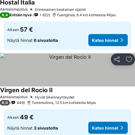
Hostal Italia
Katso hinnat
Aamiaismajoitus
Erinomainen keskeinen sijainti
Katso hinnat
8,4
Erittäin hyvä
1 822
Fuengirola, 6.4 km kohteesta Mijas
57 €
Alkaen
Näytä hinnat
6 sivustolta
Katso hinnat
Jaa
Li
Virgen del Rocio II
Katso hinnat
Aamiaismajoitus
Hyvät liikenneyhteydet
Katso hinnat
6,0
649
Torremolinos, 12.5 km kohteesta Mijas
49 €
Alkaen
Näytä hinnat
3 sivustolta
Katso hinnat