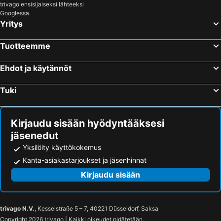
trivago ensisijaiseksi lähteeksi
Valle de Abdalajís, bed and breakfasts
Googlessa.
Yritys
Tuotteemme
Ehdot ja käytännöt
Tuki
Kirjaudu sisään hyödyntääksesi
jäsenedut
Yksilöity käyttökokemus
Kanta-asiakastarjoukset ja jäsenhinnat
Kirjaudu sisään
trivago N.V.
, Kesselstraße 5 – 7, 40221 Düsseldorf, Saksa
Copyright 2026 trivago | Kaikki oikeudet pidätetään.