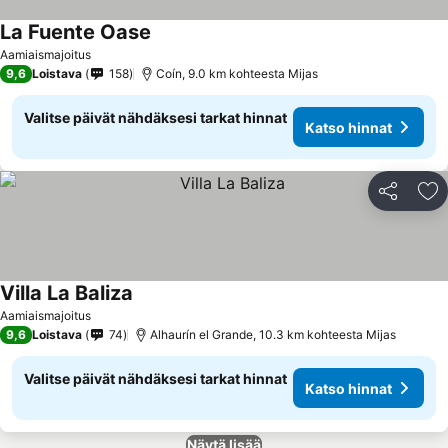
La Fuente Oase
Katso hinnat
Aamiaismajoitus
9,6
Loistava
158
Coín, 9.0 km kohteesta Mijas
Valitse päivät nähdäksesi tarkat hinnat
Katso hinnat
Jaa
Li
Villa La Baliza
Katso hinnat
Aamiaismajoitus
9,6
Loistava
74
Alhaurín el Grande, 10.3 km kohteesta Mijas
Valitse päivät nähdäksesi tarkat hinnat
Katso hinnat
Näytä lisää