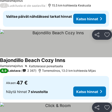
Katso hinnat
Aamiaismajoitus
/
15.5 km kohteesta Keskusta
Luokitusta ei ole saatavilla
Valitse päivät nähdäksesi tarkat hinnat
Katso hinnat
Jaa
Li
Bajondillo Beach Cozy Inns
Katso hinnat
Aamiaismajoitus
Kattoterassi porealtaalla
Katso hinnat
8,9
Loistava
2 367
Torremolinos, 13.0 km kohteesta Mijas
47 €
Alkaen
Näytä hinnat
7 sivustolta
Katso hinnat
Jaa
Li