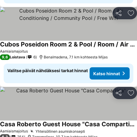
Jaa
Li
Cubos Poseidon Room 2 & Pool / Room / Air Conditioning / Community Pool / Free Wifi
Katso hinnat
Aamiaismajoitus
9,6
Loistava
6
Benalmadena, 7.1 km kohteesta Mijas
Valitse päivät nähdäksesi tarkat hinnat
Katso hinnat
Jaa
Li
Casa Roberto Guest House "Casa Compartida"
Katso hinnat
Aamiaismajoitus
Yhteisöllinen asumiskonsepti
Katso hinnat
6,3
254
Torremolinos, 10.7 km kohteesta Mijas