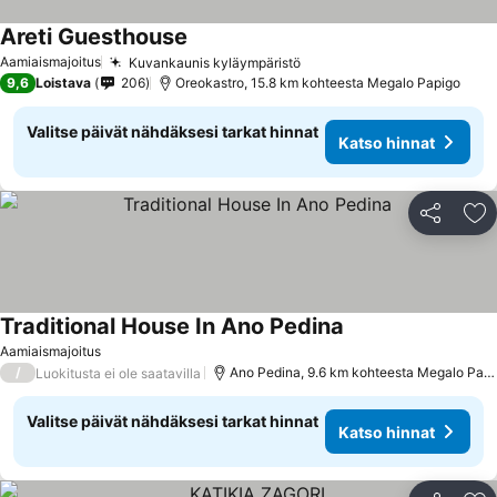
Areti Guesthouse
Aamiaismajoitus
Kuvankaunis kyläympäristö
9,6
Loistava
206
Oreokastro, 15.8 km kohteesta Megalo Papigo
Valitse päivät nähdäksesi tarkat hinnat
Katso hinnat
Jaa
Li
Traditional House In Ano Pedina
Aamiaismajoitus
/
Ano Pedina, 9.6 km kohteesta Megalo Papigo
Luokitusta ei ole saatavilla
Valitse päivät nähdäksesi tarkat hinnat
Katso hinnat