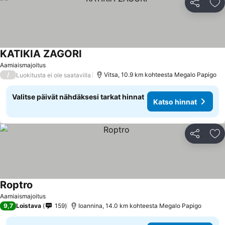
Jaa
Li
KATIKIA ZAGORI
Aamiaismajoitus
/
Vitsa, 10.9 km kohteesta Megalo Papigo
Luokitusta ei ole saatavilla
Valitse päivät nähdäksesi tarkat hinnat
Katso hinnat
Jaa
Li
Roptro
Aamiaismajoitus
9,7
Loistava
159
Ioannina, 14.0 km kohteesta Megalo Papigo