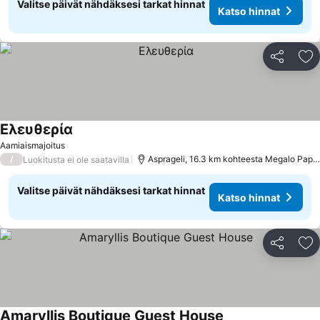
Valitse päivät nähdäksesi tarkat hinnat
Katso hinnat
Jaa
Li
Ελευθερία
Aamiaismajoitus
/
Asprageli, 16.3 km kohteesta Megalo Papigo
Luokitusta ei ole saatavilla
Valitse päivät nähdäksesi tarkat hinnat
Katso hinnat
Jaa
Li
Amaryllis Boutique Guest House