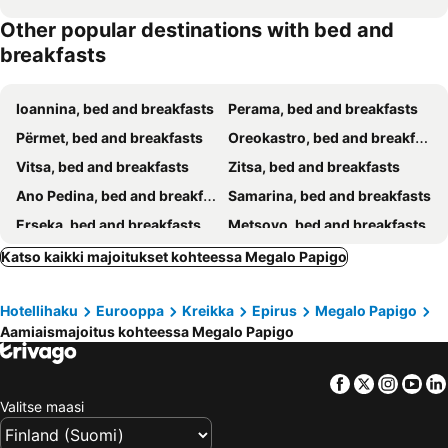
Other popular destinations with bed and
breakfasts
Ioannina, bed and breakfasts
Perama, bed and breakfasts
Përmet, bed and breakfasts
Oreokastro, bed and breakfasts
Vitsa, bed and breakfasts
Zitsa, bed and breakfasts
Ano Pedina, bed and breakfasts
Samarina, bed and breakfasts
Erseka, bed and breakfasts
Metsovo, bed and breakfasts
Konitsa, bed and breakfasts
Asprageli, bed and breakfasts
Katso kaikki majoitukset kohteessa Megalo Papigo
Hotellihaku
Eurooppa
Kreikka
Epirus
Megalo Papigo
Aamiaismajoitus kohteessa Megalo Papigo
Facebook
Twitter
Insta
Yo
Valitse maasi