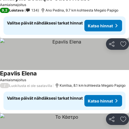
Aamiaismajoitus
9,2
Loistava
134
Ano Pedina, 9.7 km kohteesta Megalo Papigo
Valitse päivät nähdäksesi tarkat hinnat
Katso hinnat
Jaa
Li
Epavlis Elena
Aamiaismajoitus
/
Konitsa, 8.1 km kohteesta Megalo Papigo
Luokitusta ei ole saatavilla
Valitse päivät nähdäksesi tarkat hinnat
Katso hinnat
Jaa
Li