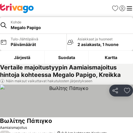
Suosikit
Kirjaud
Val
Kohde
Megalo Papigo
Tulo-/lähtöpäivä
Asiakkaat ja huoneet
Päivämäärät
2 asiakasta, 1 huone
Järjestä
Suodata
Kartta
Vertaile majoitustyypin Aamiaismajoitus
hintoja kohteessa Megalo Papigo, Kreikka
Näin maksut vaikuttavat hakutulosten järjestykseen
Jaa
Li
Βωλίτης Πάπιγκο
Aamiaismajoitus