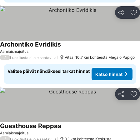
Jaa
Li
Archontiko Evridikis
Aamiaismajoitus
/
Vitsa, 10.7 km kohteesta Megalo Papigo
Luokitusta ei ole saatavilla
Valitse päivät nähdäksesi tarkat hinnat
Katso hinnat
Jaa
Li
Guesthouse Reppas
Aamiaismajoitus
/
0.1 km kohteesta Keskusta
Luokitusta ei ole saatavilla