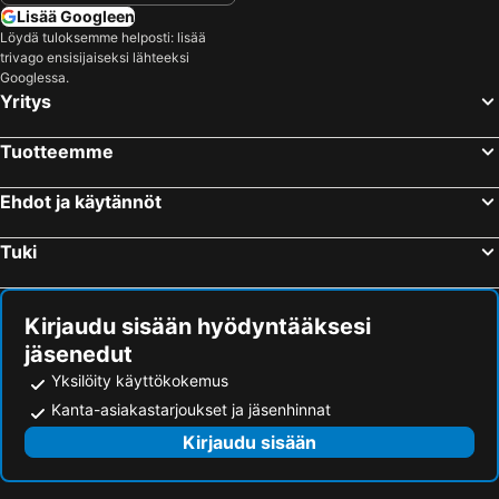
Lisää Googleen
Löydä tuloksemme helposti: lisää
trivago ensisijaiseksi lähteeksi
Googlessa.
Yritys
Tuotteemme
Ehdot ja käytännöt
Tuki
Kirjaudu sisään hyödyntääksesi
jäsenedut
Yksilöity käyttökokemus
Kanta-asiakastarjoukset ja jäsenhinnat
Kirjaudu sisään