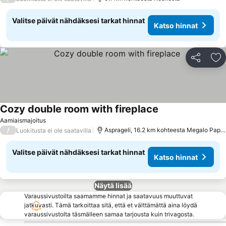
Valitse päivät nähdäksesi tarkat hinnat
Katso hinnat
Jaa
Li
Cozy double room with fireplace
Aamiaismajoitus
/
Asprageli, 16.2 km kohteesta Megalo Papigo
Luokitusta ei ole saatavilla
Valitse päivät nähdäksesi tarkat hinnat
Katso hinnat
Näytä lisää
Varaussivustoilta saamamme hinnat ja saatavuus muuttuvat
jatkuvasti. Tämä tarkoittaa sitä, että et välttämättä aina löydä
varaussivustolta täsmälleen samaa tarjousta kuin trivagosta.