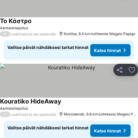
Το Κάστρο
Aamiaismajoitus
/
Konitsa, 8.4 km kohteesta Megalo Papigo
Luokitusta ei ole saatavilla
Valitse päivät nähdäksesi tarkat hinnat
Katso hinnat
Jaa
Li
Kouratiko HideAway
Aamiaismajoitus
/
Monodendri, 9.8 km kohteesta Megalo Papigo
Luokitusta ei ole saatavilla
Valitse päivät nähdäksesi tarkat hinnat
Katso hinnat