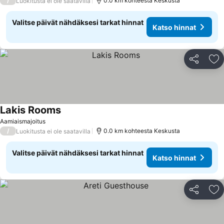
/
0.0 km kohteesta Keskusta
Luokitusta ei ole saatavilla
Valitse päivät nähdäksesi tarkat hinnat
Katso hinnat
Jaa
Li
Lakis Rooms
Aamiaismajoitus
/
0.0 km kohteesta Keskusta
Luokitusta ei ole saatavilla
Valitse päivät nähdäksesi tarkat hinnat
Katso hinnat
Jaa
Li