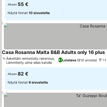
55 €
Alkaen
Näytä hinnat
10 sivustolta
Casa Rosanna Malta B&B Adults only 16 plus
K
Äskettäin remontoitu rakennus,
Loistava
(810 arviota)
9,1
1.3
Lämmitetty uima-allas katolla
Katso hinnat
82 €
Alkaen
Näytä hinnat
6 sivustolta