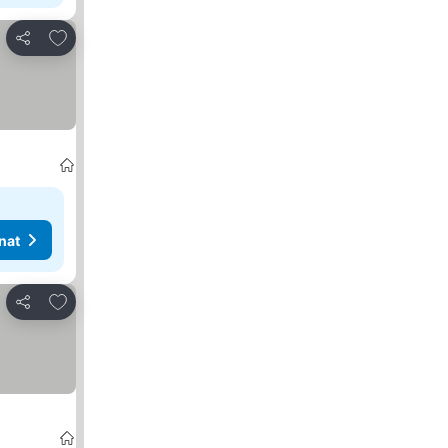
Lisää suosikkeihin
Jaa
nat
Lisää suosikkeihin
Jaa