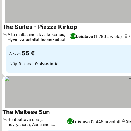
The Suites - Piazza Kirkop
Katso hinnat
Aito maltalainen kyläkokemus,
Loistava
(1 769 arviota)
8,8
K
Hyvin varustellut huonekeittiöt
Katso hinnat
55 €
Alkaen
Näytä hinnat
9 sivustolta
The Maltese Sun
Katso hinnat
Rentouttava spa ja
Loistava
(2 446 arviota)
8,7
Sl
höyrysauna, Aamiainen
Katso hinnat
kattoterassilla