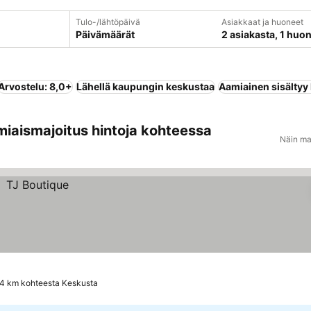
Tulo-/lähtöpäivä
Asiakkaat ja huoneet
Päivämäärät
2 asiakasta, 1 huo
Arvostelu: 8,0+
Lähellä kaupungin keskustaa
Aamiainen sisältyy
miaismajoitus hintoja kohteessa
Näin ma
.4 km kohteesta Keskusta