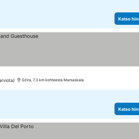
Katso hin
arviota)
Gżira, 7.3 km kohteesta Marsaskala
Katso hin