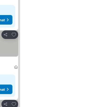
nat
Lisää suosikkeihin
Jaa
nat
Lisää suosikkeihin
Jaa