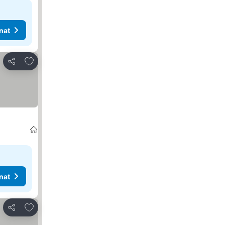
nat
Lisää suosikkeihin
Jaa
nat
Lisää suosikkeihin
Jaa