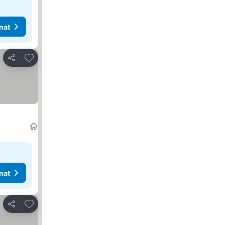
nat
Lisää suosikkeihin
Jaa
nat
Lisää suosikkeihin
Jaa