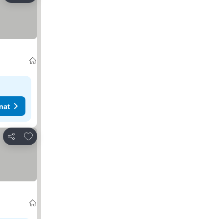
nat
Lisää suosikkeihin
Jaa