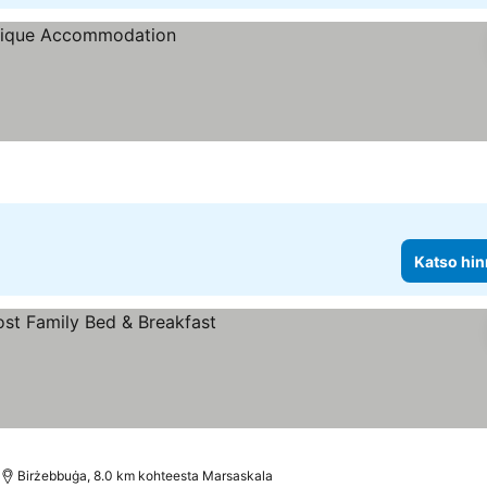
Katso hin
nat
Birżebbuġa, 8.0 km kohteesta Marsaskala