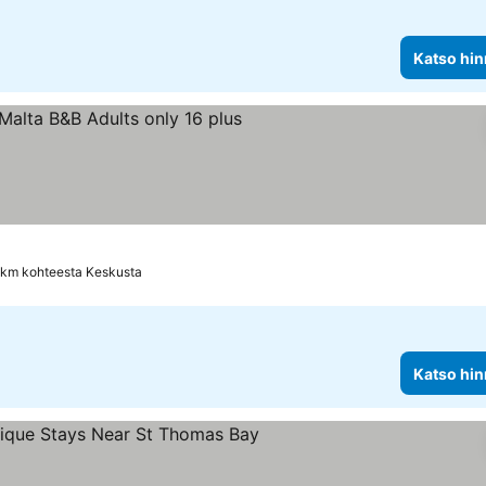
Katso hin
atso hinnat
 km kohteesta Keskusta
Katso hin