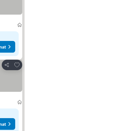
nat
Lisää suosikkeihin
Jaa
nat