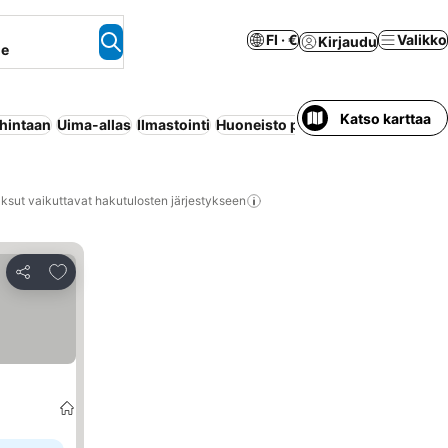
FI · €
Valikko
Kirjaudu
ne
Katso karttaa
 hintaan
Uima-allas
Ilmastointi
Huoneisto palveluilla
Koko talo/a
ksut vaikuttavat hakutulosten järjestykseen
Lisää suosikkeihin
Jaa