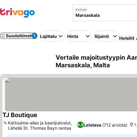
Kohde
Suodattimet
1
Lajittelu
Hinta
Sijainti
Hotellit
Vertaile majoitustyypin Aa
Marsaskala, Malta
TJ Boutique
Katso hinnat
Kattouima-allas ja baaripalvelut,
Loistava
(712 arviota)
8,8
1
Lähellä St. Thomas Bayn rantaa
Katso hinnat