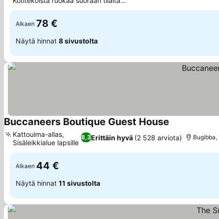
Kotitekoista ruokaa suoraan tilalta
Katso hinnat
pöytään
78 €
Alkaen
Näytä hinnat
8 sivustolta
Buccaneers Boutique Guest House
Katso hinnat
Kattouima-allas,
Erittäin hyvä
(2 528 arviota)
8,3
Bugibba,
Sisäleikkialue lapsille
Katso hinnat
44 €
Alkaen
Näytä hinnat
11 sivustolta