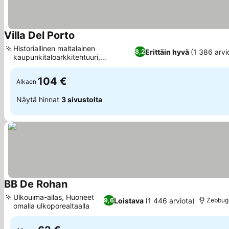
Villa Del Porto
Katso hinnat
Historiallinen maltalainen
Erittäin hyvä
(1 386 arvi
8,2
kaupunkitaloarkkitehtuuri,
Katso hinnat
Panoraamakatto terassi
104 €
Alkaen
Näytä hinnat
3 sivustolta
BB De Rohan
Katso hinnat
Ulkouima-allas, Huoneet
Loistava
(1 446 arviota)
9,6
Żebbuġ,
omalla ulkoporealtaalla
Katso hinnat