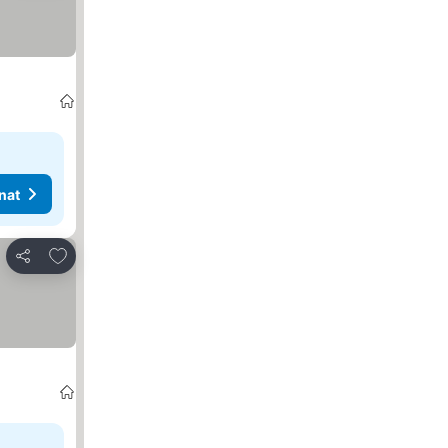
nat
Lisää suosikkeihin
Jaa