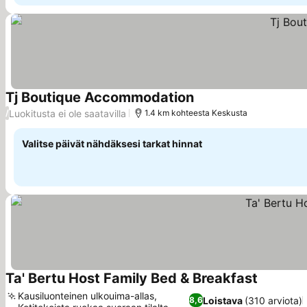
Tj Boutique Accommodation
Katso hinnat
Luokitusta ei ole saatavilla
/
1.4 km kohteesta Keskusta
Valitse päivät nähdäksesi tarkat hinnat
Ta' Bertu Host Family Bed & Breakfast
Katso hin
Kausiluonteinen ulkouima-allas,
Loistava
(310 arviota)
8,6