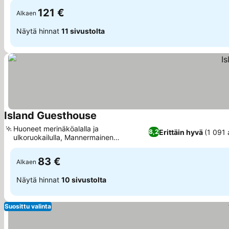
121 €
Alkaen
Näytä hinnat
11 sivustolta
Island Guesthouse
Katso hinnat
Huoneet merinäköalalla ja
Erittäin hyvä
(1 091 
8,2
ulkoruokailulla, Mannermainen
Katso hinnat
aamiainen tuoreilla leivonnaisilla
83 €
Alkaen
Näytä hinnat
10 sivustolta
Suosittu valinta