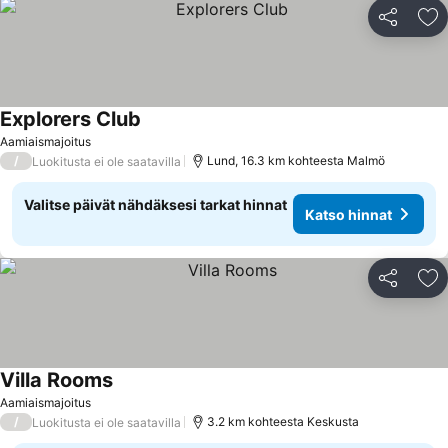
Jaa
Li
Explorers Club
Katso hinnat
Aamiaismajoitus
/
Lund, 16.3 km kohteesta Malmö
Luokitusta ei ole saatavilla
Valitse päivät nähdäksesi tarkat hinnat
Katso hinnat
Jaa
Li
Villa Rooms
Katso hinnat
Aamiaismajoitus
/
3.2 km kohteesta Keskusta
Luokitusta ei ole saatavilla