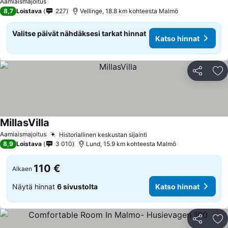
Aamiaismajoitus
8,7
Loistava
227
Vellinge, 18.8 km kohteesta Malmö
Valitse päivät nähdäksesi tarkat hinnat
Katso hinnat
Jaa
Li
MillasVilla
Katso hinnat
Aamiaismajoitus
Historiallinen keskustan sijainti
Katso hinnat
8,9
Loistava
3 010
Lund, 15.9 km kohteesta Malmö
110 €
Alkaen
Näytä hinnat
6 sivustolta
Katso hinnat
Jaa
Li