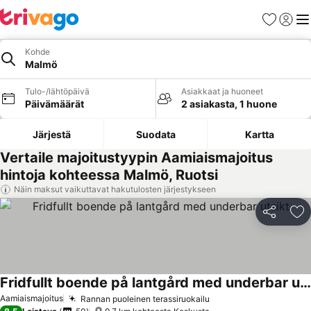
Suosikit
Kirjaud
Val
Kohde
Malmö
Tulo-/lähtöpäivä
Asiakkaat ja huoneet
Päivämäärät
2 asiakasta, 1 huone
Järjestä
Suodata
Kartta
Vertaile majoitustyypin Aamiaismajoitus
hintoja kohteessa Malmö, Ruotsi
Näin maksut vaikuttavat hakutulosten järjestykseen
Jaa
Li
Fridfullt boende på lantgård med underbar utsikt
Katso hinnat
Aamiaismajoitus
Rannan puoleinen terassiruokailu
Katso hinnat