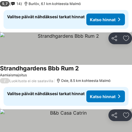
5,7
14
Burlöv, 6.1 km kohteesta Malmö
Valitse päivät nähdäksesi tarkat hinnat
Katso hinnat
Jaa
Li
Strandhgardens Bbb Rum 2
Katso hinnat
Aamiaismajoitus
/
Oxie, 8.5 km kohteesta Malmö
Luokitusta ei ole saatavilla
Valitse päivät nähdäksesi tarkat hinnat
Katso hinnat
Jaa
Li