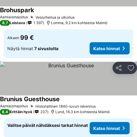
Brohuspark
Katso hinnat
Aamiaismajoitus
Vesiurheilua ja ulkoilua
Katso hinnat
8,7
Loistava
1 397
Lomma, 9.2 km kohteesta Malmö
99 €
Alkaen
Näytä hinnat
7 sivustolta
Katso hinnat
Jaa
Li
Brunius Guesthouse
Katso hinnat
Aamiaismajoitus
Historiallinen 1840-luvun rakennus
Katso hinnat
8,4
Erittäin hyvä
237
Lund, 16.3 km kohteesta Malmö
Valitse päivät nähdäksesi tarkat hinnat
Katso hinnat