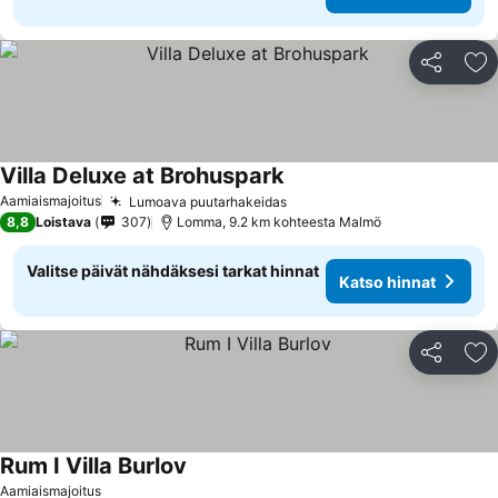
Jaa
Li
Villa Deluxe at Brohuspark
Katso hinnat
Aamiaismajoitus
Lumoava puutarhakeidas
Katso hinnat
8,8
Loistava
307
Lomma, 9.2 km kohteesta Malmö
Valitse päivät nähdäksesi tarkat hinnat
Katso hinnat
Jaa
Li
Rum I Villa Burlov
Katso hinnat
Aamiaismajoitus