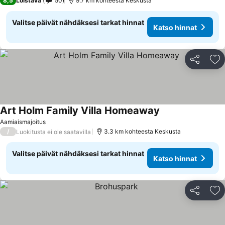
8,5
Loistava
50
9.7 km kohteesta Keskusta
Valitse päivät nähdäksesi tarkat hinnat
Katso hinnat
Jaa
Li
Art Holm Family Villa Homeaway
Katso hinnat
Aamiaismajoitus
/
3.3 km kohteesta Keskusta
Luokitusta ei ole saatavilla
Valitse päivät nähdäksesi tarkat hinnat
Katso hinnat
Jaa
Li