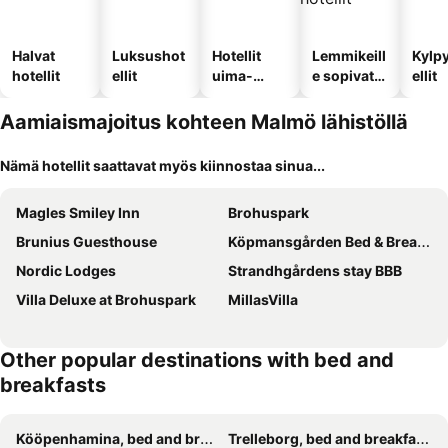
Halvat
Luksushot
Hotellit
Lemmikeill
Kylp
hotellit
ellit
uima-
e sopivat
ellit
altaalla
hotellit
Aamiaismajoitus kohteen Malmö lähistöllä
Nämä hotellit saattavat myös kiinnostaa sinua...
Magles Smiley Inn
Brohuspark
Brunius Guesthouse
Köpmansgården Bed & Breakfast
Nordic Lodges
Strandhgårdens stay BBB
Villa Deluxe at Brohuspark
MillasVilla
Other popular destinations with bed and
breakfasts
Kööpenhamina, bed and breakfasts
Trelleborg, bed and breakfasts