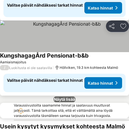
Valitse päivät nähdäksesi tarkat hinnat
Katso hinnat
Jaa
Li
KungshagagÅrd Pensionat-b&b
Katso hinnat
Aamiaismajoitus
/
Höllviken, 19.3 km kohteesta Malmö
Luokitusta ei ole saatavilla
Valitse päivät nähdäksesi tarkat hinnat
Katso hinnat
Näytä lisää
Varaussivustoilta saamamme hinnat ja saatavuus muuttuvat
jatkuvasti. Tämä tarkoittaa sitä, että et välttämättä aina löydä
varaussivustolta täsmälleen samaa tarjousta kuin trivagosta.
Usein kysytyt kysymykset kohteesta Malmö