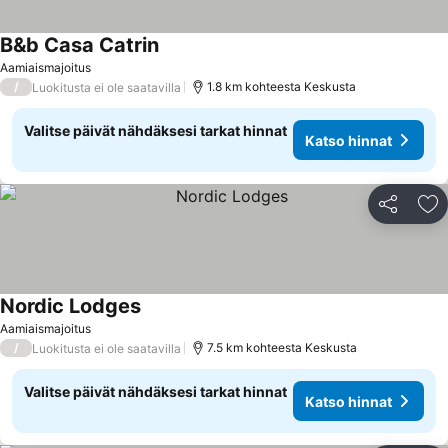
B&b Casa Catrin
Katso hinnat
Aamiaismajoitus
/
1.8 km kohteesta Keskusta
Luokitusta ei ole saatavilla
Valitse päivät nähdäksesi tarkat hinnat
Katso hinnat
Jaa
Li
Nordic Lodges
Katso hinnat
Aamiaismajoitus
/
7.5 km kohteesta Keskusta
Luokitusta ei ole saatavilla
Valitse päivät nähdäksesi tarkat hinnat
Katso hinnat