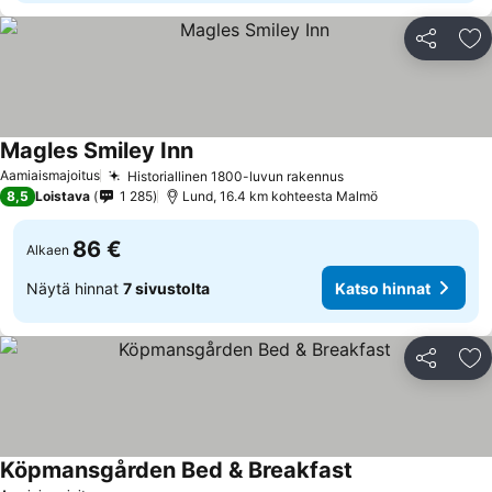
Jaa
Li
Magles Smiley Inn
Katso hinnat
Aamiaismajoitus
Historiallinen 1800-luvun rakennus
Katso hinnat
8,5
Loistava
1 285
Lund, 16.4 km kohteesta Malmö
86 €
Alkaen
Näytä hinnat
7 sivustolta
Katso hinnat
Jaa
Li
Köpmansgården Bed & Breakfast
Katso hinnat