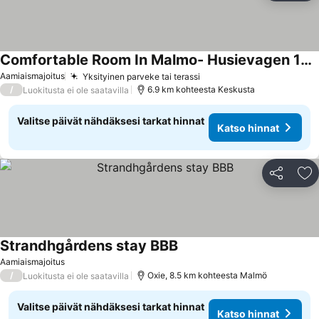
Comfortable Room In Malmo- Husievagen 100
Katso hinnat
Aamiaismajoitus
Yksityinen parveke tai terassi
Katso hinnat
/
6.9 km kohteesta Keskusta
Luokitusta ei ole saatavilla
Valitse päivät nähdäksesi tarkat hinnat
Katso hinnat
Jaa
Li
Strandhgårdens stay BBB
Katso hinnat
Aamiaismajoitus
/
Oxie, 8.5 km kohteesta Malmö
Luokitusta ei ole saatavilla
Valitse päivät nähdäksesi tarkat hinnat
Katso hinnat