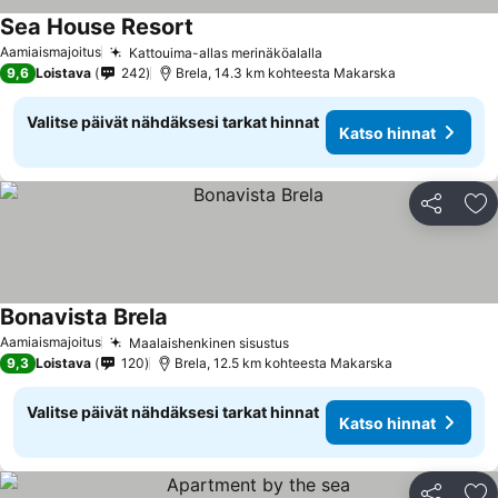
Sea House Resort
Katso hinnat
Aamiaismajoitus
Kattouima-allas merinäköalalla
Katso hinnat
9,6
Loistava
242
Brela, 14.3 km kohteesta Makarska
Valitse päivät nähdäksesi tarkat hinnat
Katso hinnat
Jaa
Li
Bonavista Brela
Katso hinnat
Aamiaismajoitus
Maalaishenkinen sisustus
Katso hinnat
9,3
Loistava
120
Brela, 12.5 km kohteesta Makarska
Valitse päivät nähdäksesi tarkat hinnat
Katso hinnat