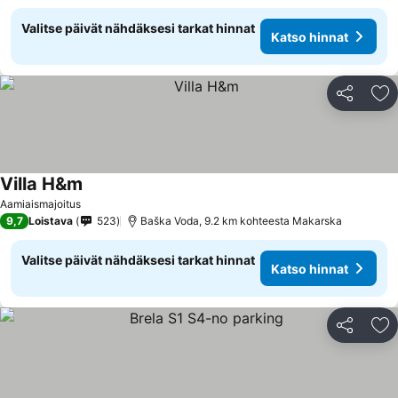
Valitse päivät nähdäksesi tarkat hinnat
Katso hinnat
Jaa
Li
Villa H&m
Katso hinnat
Aamiaismajoitus
9,7
Loistava
523
Baška Voda, 9.2 km kohteesta Makarska
Valitse päivät nähdäksesi tarkat hinnat
Katso hinnat
Jaa
Li