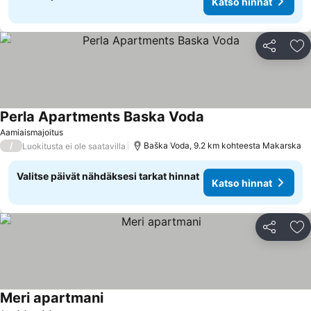
Katso hinnat
Jaa
Li
Perla Apartments Baska Voda
Katso hinnat
Aamiaismajoitus
/
Baška Voda, 9.2 km kohteesta Makarska
Luokitusta ei ole saatavilla
Valitse päivät nähdäksesi tarkat hinnat
Katso hinnat
Jaa
Li
Meri apartmani
Katso hinnat