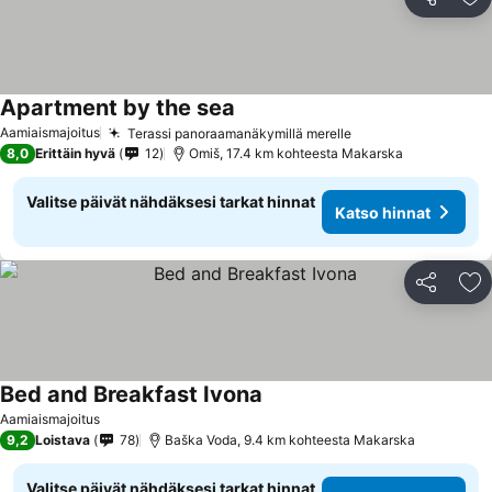
Jaa
Li
Apartment by the sea
Katso hinnat
Aamiaismajoitus
Terassi panoraamanäkymillä merelle
Katso hinnat
8,0
Erittäin hyvä
12
Omiš, 17.4 km kohteesta Makarska
Valitse päivät nähdäksesi tarkat hinnat
Katso hinnat
Jaa
Li
Bed and Breakfast Ivona
Katso hinnat
Aamiaismajoitus
9,2
Loistava
78
Baška Voda, 9.4 km kohteesta Makarska
Valitse päivät nähdäksesi tarkat hinnat