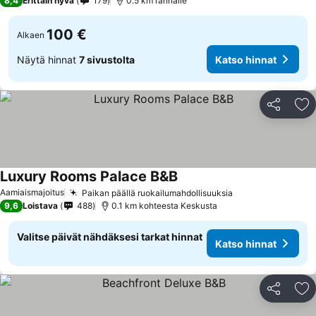
8,4
Erittäin hyvä
179
0.5 km rannalle
100 €
Alkaen
Näytä hinnat
7 sivustolta
Katso hinnat
Jaa
Li
Luxury Rooms Palace B&B
Katso hinnat
Aamiaismajoitus
Paikan päällä ruokailumahdollisuuksia
Katso hinnat
9,6
Loistava
488
0.1 km kohteesta Keskusta
Valitse päivät nähdäksesi tarkat hinnat
Katso hinnat
Jaa
Li