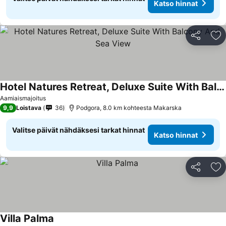
Katso hinnat
Jaa
Li
Hotel Natures Retreat, Deluxe Suite With Balcony And Sea View
Katso hinnat
Aamiaismajoitus
9,9
Loistava
36
Podgora, 8.0 km kohteesta Makarska
Valitse päivät nähdäksesi tarkat hinnat
Katso hinnat
Jaa
Li
Villa Palma
Katso hinnat