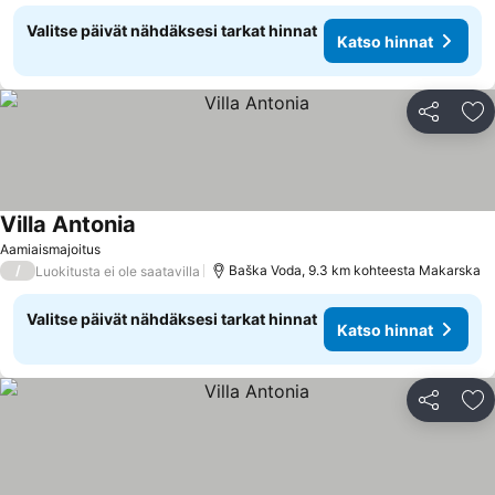
Valitse päivät nähdäksesi tarkat hinnat
Katso hinnat
Jaa
Li
Villa Antonia
Katso hinnat
Aamiaismajoitus
/
Baška Voda, 9.3 km kohteesta Makarska
Luokitusta ei ole saatavilla
Valitse päivät nähdäksesi tarkat hinnat
Katso hinnat
Jaa
Li