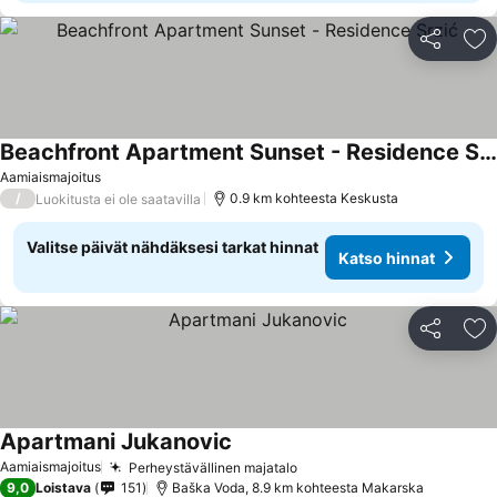
Jaa
Li
Beachfront Apartment Sunset - Residence Srzić
Katso hinnat
Aamiaismajoitus
/
0.9 km kohteesta Keskusta
Luokitusta ei ole saatavilla
Valitse päivät nähdäksesi tarkat hinnat
Katso hinnat
Jaa
Li
Apartmani Jukanovic
Katso hinnat
Aamiaismajoitus
Perheystävällinen majatalo
Katso hinnat
9,0
Loistava
151
Baška Voda, 8.9 km kohteesta Makarska