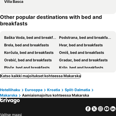
Villa Basca
Other popular destinations with bed and
breakfasts
Baška Voda, bed and breakfasts
Podstrana, bed and breakfasts
Brela, bed and breakfasts
Hvar, bed and breakfasts
Korčula, bed and breakfasts
Omiš, bed and breakfasts
Orebić, bed and breakfasts
Gradac, bed and breakfasts
Ploče, bed and breakfasts
Krilo, bed and breakfasts
Pojezerje, bed and breakfasts
Duće, bed and breakfasts
Katso kaikki majoitukset kohteessa Makarska
Jelsa, bed and breakfasts
Vela Luka, bed and breakfasts
Hotellihaku
Eurooppa
Kroatia
Split-Dalmatia
Tučepi, bed and breakfasts
Selca, bed and breakfasts
Makarska
Aamiaismajoitus kohteessa Makarska
Grude, bed and breakfasts
Vrboska, bed and breakfasts
Bol, bed and breakfasts
Milna, bed and breakfasts
Facebook
Twitter
Insta
Yo
Vrgorac, bed and breakfasts
Smokvica, bed and breakfasts
Valitse maasi