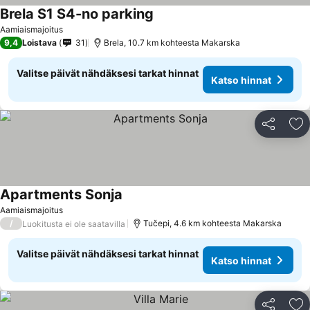
Brela S1 S4-no parking
Katso hinnat
Aamiaismajoitus
9,4
Loistava
31
Brela, 10.7 km kohteesta Makarska
Valitse päivät nähdäksesi tarkat hinnat
Katso hinnat
Jaa
Li
Apartments Sonja
Katso hinnat
Aamiaismajoitus
/
Tučepi, 4.6 km kohteesta Makarska
Luokitusta ei ole saatavilla
Valitse päivät nähdäksesi tarkat hinnat
Katso hinnat