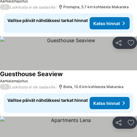
Aamiaismajoitus
/
Promajna, 5.7 km kohteesta Makarska
Luokitusta ei ole saatavilla
Valitse päivät nähdäksesi tarkat hinnat
Katso hinnat
Jaa
Li
Guesthouse Seaview
Katso hinnat
Aamiaismajoitus
/
Brela, 10.6 km kohteesta Makarska
Luokitusta ei ole saatavilla
Valitse päivät nähdäksesi tarkat hinnat
Katso hinnat
Jaa
Li