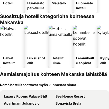
Hotelli
Huoneisto
Majatalo
Huoneisto
palveluilla
hotelli
Suosittuja hotellikategorioita kohteessa
Makarska
Halvat
Luksushot
Hotellit
Lemmikeill
Kylp
hotellit
ellit
uima-
e sopivat
ellit
altaalla
hotellit
Aamiaismajoitus kohteen Makarska lähistöllä
Nämä hotellit saattavat myös kiinnostaa sinua...
Luxury Rooms Palace B&B
Sea House Resort
Apartmani Jukanovic
Bonavista Brela