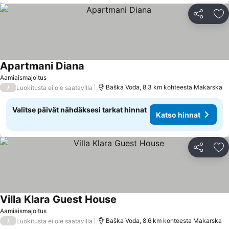
Jaa
Li
Apartmani Diana
Katso hinnat
Aamiaismajoitus
/
Baška Voda, 8.3 km kohteesta Makarska
Luokitusta ei ole saatavilla
Valitse päivät nähdäksesi tarkat hinnat
Katso hinnat
Jaa
Li
Villa Klara Guest House
Katso hinnat
Aamiaismajoitus
/
Baška Voda, 8.6 km kohteesta Makarska
Luokitusta ei ole saatavilla