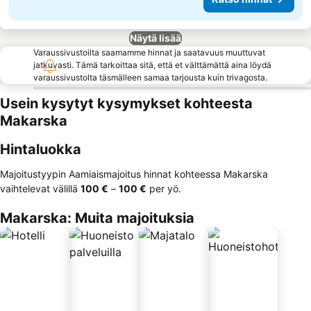
Näytä lisää
Varaussivustoilta saamamme hinnat ja saatavuus muuttuvat
jatkuvasti. Tämä tarkoittaa sitä, että et välttämättä aina löydä
varaussivustolta täsmälleen samaa tarjousta kuin trivagosta.
Usein kysytyt kysymykset kohteesta
Makarska
Hintaluokka
Majoitustyypin Aamiaismajoitus hinnat kohteessa Makarska
vaihtelevat välillä
‎100 €
–
‎100 €
per yö.
Makarska: Muita majoituksia