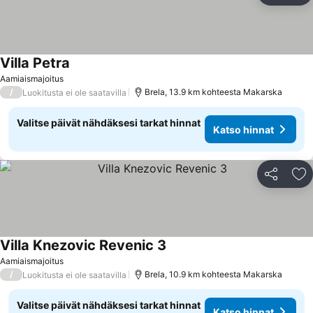
Villa Petra
Katso hinnat
Aamiaismajoitus
/
Brela, 13.9 km kohteesta Makarska
Luokitusta ei ole saatavilla
Valitse päivät nähdäksesi tarkat hinnat
Katso hinnat
Jaa
Li
Villa Knezovic Revenic 3
Katso hinnat
Aamiaismajoitus
/
Brela, 10.9 km kohteesta Makarska
Luokitusta ei ole saatavilla
Valitse päivät nähdäksesi tarkat hinnat
Katso hinnat