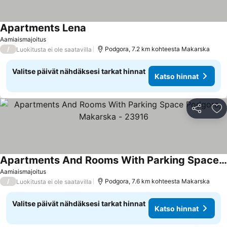
Apartments Lena
Katso hinnat
Aamiaismajoitus
/
Podgora, 7.2 km kohteesta Makarska
Luokitusta ei ole saatavilla
Valitse päivät nähdäksesi tarkat hinnat
Katso hinnat
Jaa
Li
Apartments And Rooms With Parking Space Podgora, Makarska - 23916
Katso hinnat
Aamiaismajoitus
/
Podgora, 7.6 km kohteesta Makarska
Luokitusta ei ole saatavilla
Valitse päivät nähdäksesi tarkat hinnat
Katso hinnat