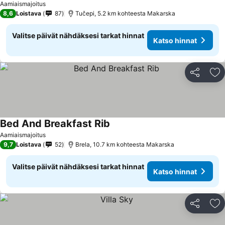
Aamiaismajoitus
8,6
Loistava
87
Tučepi, 5.2 km kohteesta Makarska
Valitse päivät nähdäksesi tarkat hinnat
Katso hinnat
Jaa
Li
Bed And Breakfast Rib
Katso hinnat
Aamiaismajoitus
9,7
Loistava
52
Brela, 10.7 km kohteesta Makarska
Valitse päivät nähdäksesi tarkat hinnat
Katso hinnat
Jaa
Li