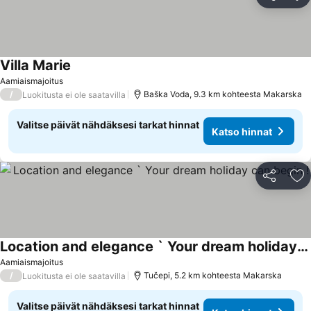
Jaa
Li
Villa Marie
Katso hinnat
Aamiaismajoitus
/
Baška Voda, 9.3 km kohteesta Makarska
Luokitusta ei ole saatavilla
Valitse päivät nähdäksesi tarkat hinnat
Katso hinnat
Jaa
Li
Location and elegance ` Your dream holiday can begin !
Katso hinnat
Aamiaismajoitus
/
Tučepi, 5.2 km kohteesta Makarska
Luokitusta ei ole saatavilla
Valitse päivät nähdäksesi tarkat hinnat