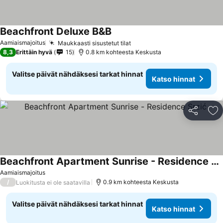
Beachfront Deluxe B&B
Katso hinnat
Aamiaismajoitus
Maukkaasti sisustetut tilat
Katso hinnat
8,3
Erittäin hyvä
15
0.8 km kohteesta Keskusta
Valitse päivät nähdäksesi tarkat hinnat
Katso hinnat
Jaa
Li
Beachfront Apartment Sunrise - Residence Srzić
Katso hinnat
Aamiaismajoitus
/
0.9 km kohteesta Keskusta
Luokitusta ei ole saatavilla
Valitse päivät nähdäksesi tarkat hinnat
Katso hinnat