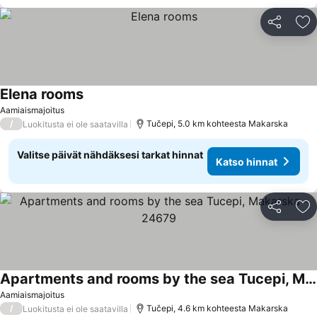
Jaa
Li
Elena rooms
Katso hinnat
Aamiaismajoitus
/
Tučepi, 5.0 km kohteesta Makarska
Luokitusta ei ole saatavilla
Valitse päivät nähdäksesi tarkat hinnat
Katso hinnat
Jaa
Li
Apartments and rooms by the sea Tucepi, Makarska - 24679
Katso hinnat
Aamiaismajoitus
/
Tučepi, 4.6 km kohteesta Makarska
Luokitusta ei ole saatavilla