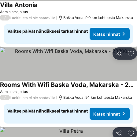
Villa Antonia
Katso hinnat
Aamiaismajoitus
/
Baška Voda, 9.0 km kohteesta Makarska
Luokitusta ei ole saatavilla
Valitse päivät nähdäksesi tarkat hinnat
Katso hinnat
Jaa
Li
Rooms With Wifi Baska Voda, Makarska - 23700
Katso hinnat
Aamiaismajoitus
/
Baška Voda, 9.1 km kohteesta Makarska
Luokitusta ei ole saatavilla
Valitse päivät nähdäksesi tarkat hinnat
Katso hinnat
Jaa
Li