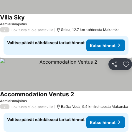
Villa Sky
Katso hinnat
Aamiaismajoitus
/
Selca, 12.7 km kohteesta Makarska
Luokitusta ei ole saatavilla
Valitse päivät nähdäksesi tarkat hinnat
Katso hinnat
Jaa
Li
Accommodation Ventus 2
Katso hinnat
Aamiaismajoitus
/
Baška Voda, 9.4 km kohteesta Makarska
Luokitusta ei ole saatavilla
Valitse päivät nähdäksesi tarkat hinnat
Katso hinnat