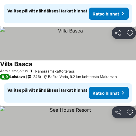
Valitse päivät nähdäksesi tarkat hinnat
Katso hinnat
Jaa
Li
Villa Basca
Katso hinnat
Aamiaismajoitus
Panoraamakatto terassi
Katso hinnat
9,9
Loistava
246
Baška Voda, 9.2 km kohteesta Makarska
Valitse päivät nähdäksesi tarkat hinnat
Katso hinnat
Jaa
Li