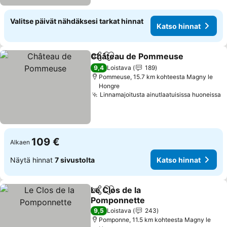
Valitse päivät nähdäksesi tarkat hinnat
Katso hinnat
Château de Pommeuse
Jaa
Lisää suosikkeihin
Ka
9,4
Loistava
189
Pommeuse, 15.7 km kohteesta Magny le
Hongre
Linnamajoitusta ainutlaatuisissa huoneissa
K
109 €
Alkaen
Näytä hinnat
7 sivustolta
Katso hinnat
Le Clos de la
Jaa
Lisää suosikkeihin
Pomponnette
Katso hinnat
9,5
Loistava
243
Pomponne, 11.5 km kohteesta Magny le