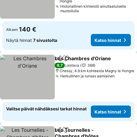
Hongre
Historiallinen kiinteistö ainutlaatuisella
muotoilulla
140 €
Alkaen
Näytä hinnat
7 sivustolta
Katso hinnat
Les Chambres d'Oriane
Jaa
Lisää suosikkeihin
Ka
9,7
Loistava
368
Chessy, 4.9 km kohteesta Magny le Hongre
Herkullinen ja runsas aamiainen
Katso hin
Valitse päivät nähdäksesi tarkat hinnat
Katso hinnat
Les Tournelles -
Jaa
Lisää suosikkeihin
Chambres d'hôtes