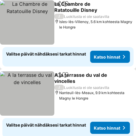
La Chambre de
Jaa
Lisää suosikkeihin
Ratatouille Disney
Katso hinnat
/
Luokitusta ei ole saatavilla
Isles-lès-Villenoy, 5.6 km kohteesta Magny
le Hongre
Valitse päivät nähdäksesi tarkat hinnat
Katso hinnat
A la terrasse du val de
Jaa
Lisää suosikkeihin
vincelles
Katso hinnat
/
Luokitusta ei ole saatavilla
Nanteuil-lès-Meaux, 9.9 km kohteesta
Magny le Hongre
Valitse päivät nähdäksesi tarkat hinnat
Katso hinnat