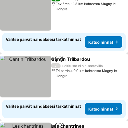
Favières, 11.3 km kohteesta Magny le
Hongre
Valitse päivät nähdäksesi tarkat hinnat
Katso hinnat
Cantin Trilbardou
Jaa
Lisää suosikkeihin
Katso hi
/
Luokitusta ei ole saatavilla
Trilbardou, 9.0 km kohteesta Magny le
Hongre
Valitse päivät nähdäksesi tarkat hinnat
Katso hinnat
Les chantrines