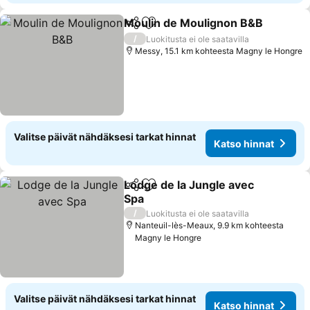
Moulin de Moulignon B&B
Jaa
Lisää suosikkeihin
/
Luokitusta ei ole saatavilla
Messy, 15.1 km kohteesta Magny le Hongre
Valitse päivät nähdäksesi tarkat hinnat
Katso hinnat
Lodge de la Jungle avec
Jaa
Lisää suosikkeihin
Spa
Katso hinnat
/
Luokitusta ei ole saatavilla
Nanteuil-lès-Meaux, 9.9 km kohteesta
Magny le Hongre
Valitse päivät nähdäksesi tarkat hinnat
Katso hinnat