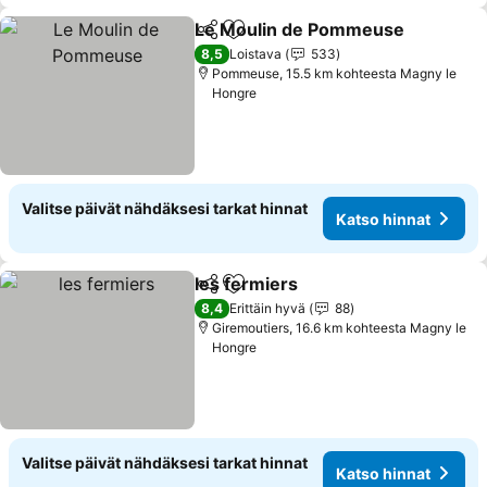
Le Moulin de Pommeuse
Jaa
Lisää suosikkeihin
K
8,5
Loistava
533
Pommeuse, 15.5 km kohteesta Magny le
Hongre
Valitse päivät nähdäksesi tarkat hinnat
Katso hinnat
les fermiers
Jaa
Lisää suosikkeihin
Katso hinnat
8,4
Erittäin hyvä
88
Giremoutiers, 16.6 km kohteesta Magny le
Hongre
Valitse päivät nähdäksesi tarkat hinnat
Katso hinnat