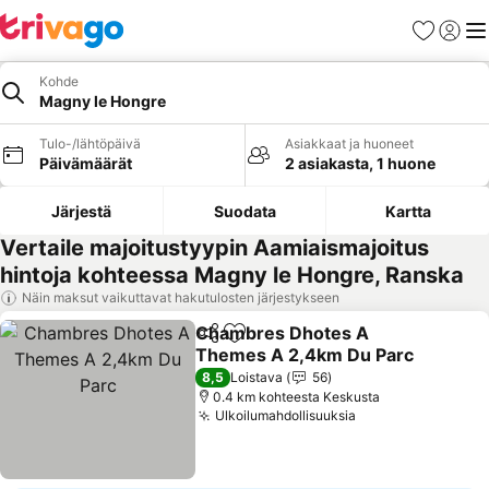
Suosikit
Kirjaud
Val
Kohde
Magny le Hongre
Tulo-/lähtöpäivä
Asiakkaat ja huoneet
Päivämäärät
2 asiakasta, 1 huone
Järjestä
Suodata
Kartta
Vertaile majoitustyypin Aamiaismajoitus
hintoja kohteessa Magny le Hongre, Ranska
Näin maksut vaikuttavat hakutulosten järjestykseen
Chambres Dhotes A
Jaa
Lisää suosikkeihin
Themes A 2,4km Du Parc
Katso hinnat
8,5
Loistava
56
0.4 km kohteesta Keskusta
Ulkoilumahdollisuuksia
Katso hinnat