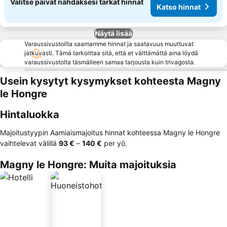
Valitse päivät nähdäksesi tarkat hinnat
Katso hinnat
Näytä lisää
Varaussivustoilta saamamme hinnat ja saatavuus muuttuvat
jatkuvasti. Tämä tarkoittaa sitä, että et välttämättä aina löydä
varaussivustolta täsmälleen samaa tarjousta kuin trivagosta.
Usein kysytyt kysymykset kohteesta Magny
le Hongre
Hintaluokka
Majoitustyypin Aamiaismajoitus hinnat kohteessa Magny le Hongre
vaihtelevat välillä
‎93 €
–
‎140 €
per yö.
Magny le Hongre: Muita majoituksia