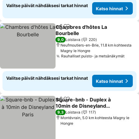
Valitse päivät nähdäksesi tarkat hinnat
Katso hinnat
Chambres d'hôtes La
Jaa
Lisää suosikkeihin
Bourbelle
Katso hinnat
9,0
Loistava
220
Neufmoutiers-en-Brie, 11.8 km kohteesta
Magny le Hongre
Rauhalliset puisto- ja metsänäkymät
Katso 
Valitse päivät nähdäksesi tarkat hinnat
Katso hinnat
Square-bnb - Duplex à
Jaa
Lisää suosikkeihin
10min de Disneyland
Paris
Katso hinnat
9,3
Loistava
117
Montévrain, 5.0 km kohteesta Magny le
Hongre