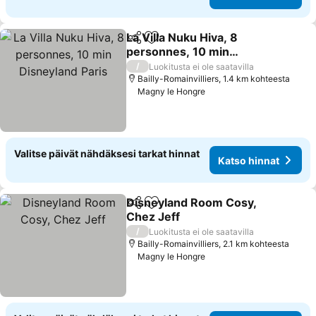
La Villa Nuku Hiva, 8
Jaa
Lisää suosikkeihin
personnes, 10 min
Disneyland Paris
Katso hinnat
/
Luokitusta ei ole saatavilla
Bailly-Romainvilliers, 1.4 km kohteesta
Magny le Hongre
Valitse päivät nähdäksesi tarkat hinnat
Katso hinnat
Disneyland Room Cosy,
Jaa
Lisää suosikkeihin
Chez Jeff
Katso hinnat
/
Luokitusta ei ole saatavilla
Bailly-Romainvilliers, 2.1 km kohteesta
Magny le Hongre