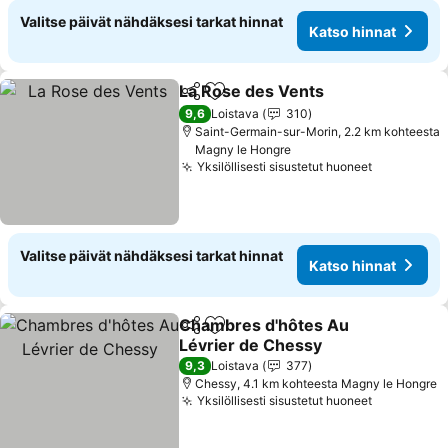
Valitse päivät nähdäksesi tarkat hinnat
Katso hinnat
La Rose des Vents
Jaa
Lisää suosikkeihin
Katso h
9,6
Loistava
310
Saint-Germain-sur-Morin, 2.2 km kohteesta
Magny le Hongre
Yksilöllisesti sisustetut huoneet
Katso hin
Valitse päivät nähdäksesi tarkat hinnat
Katso hinnat
Chambres d'hôtes Au
Jaa
Lisää suosikkeihin
Lévrier de Chessy
Katso hinnat
9,3
Loistava
377
Chessy, 4.1 km kohteesta Magny le Hongre
Yksilöllisesti sisustetut huoneet
Katso hin