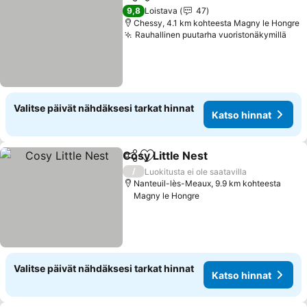
Jaa
Lisää suosikkeihin
Katso hinna
9,8
Loistava
47
Chessy, 4.1 km kohteesta Magny le Hongre
Rauhallinen puutarha vuoristonäkymillä
Kat
Valitse päivät nähdäksesi tarkat hinnat
Katso hinnat
Cosy Little Nest
Jaa
Lisää suosikkeihin
Katso hinn
/
Luokitusta ei ole saatavilla
Nanteuil-lès-Meaux, 9.9 km kohteesta
Magny le Hongre
Valitse päivät nähdäksesi tarkat hinnat
Katso hinnat