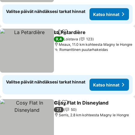
Valitse päivät nähdäksesi tarkat hinnat
Katso hinnat
La Petardière
Jaa
Lisää suosikkeihin
Katso hinnat
9,4
Loistava
123
Meaux, 11.0 km kohteesta Magny le Hongre
Romanttinen puutarhakeidas
Katso hinna
Valitse päivät nähdäksesi tarkat hinnat
Katso hinnat
Cosy Flat In Disneyland
Jaa
Lisää suosikkeihin
Kat
7,1
50
Serris, 2.8 km kohteesta Magny le Hongre