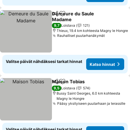
Demeure du Saule
Jaa
Lisää suosikkeihin
Madame
Katso hinnat
9,7
Loistava
121
Thieux, 19.4 km kohteesta Magny le Hongre
Rauhalliset puutarhanäkymät
Katso hinna
Valitse päivät nähdäksesi tarkat hinnat
Katso hinnat
Maison Tobias
Jaa
Lisää suosikkeihin
Katso hinna
9,5
Loistava
574
Bussy Saint Georges, 6.0 km kohteesta
Magny le Hongre
Pääsy yksityiseen puutarhaan ja terassille
Ka
Valitse päivät nähdäksesi tarkat hinnat