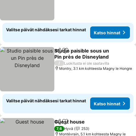
Valitse päivät nähdäksesi tarkat hinnat
Katso hinnat
Studio paisible sous un
Jaa
Lisää suosikkeihin
Pin près de Disneyland
Katso hinnat
/
Luokitusta ei ole saatavilla
Montry, 3.1 km kohteesta Magny le Hongre
Valitse päivät nähdäksesi tarkat hinnat
Katso hinnat
Guest house
Jaa
Lisää suosikkeihin
Katso hinnat
7,6
Hyvä
253
Montévrain, 5.1 km kohteesta Magny le