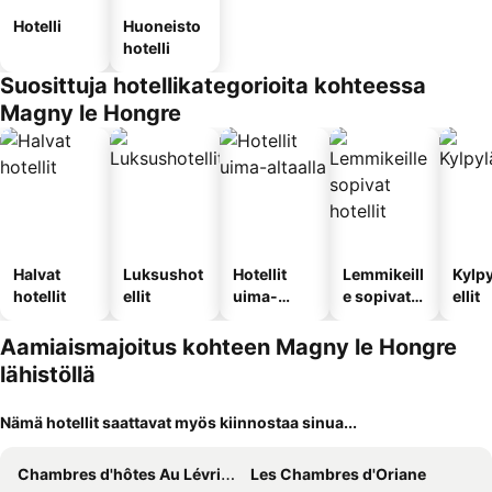
Hotelli
Huoneisto
hotelli
Suosittuja hotellikategorioita kohteessa
Magny le Hongre
Halvat
Luksushot
Hotellit
Lemmikeill
Kylp
hotellit
ellit
uima-
e sopivat
ellit
altaalla
hotellit
Aamiaismajoitus kohteen Magny le Hongre
lähistöllä
Nämä hotellit saattavat myös kiinnostaa sinua...
Chambres d'hôtes Au Lévrier de Chessy
Les Chambres d'Oriane