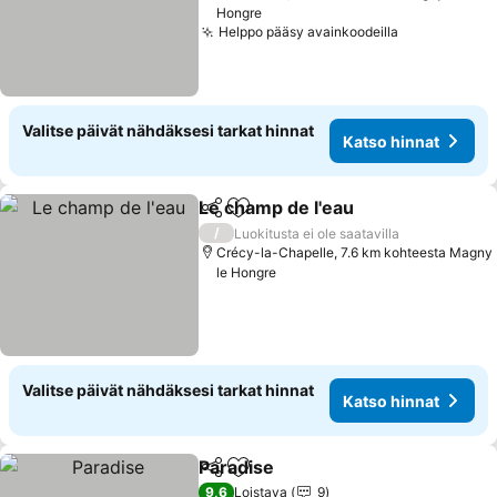
Hongre
Helppo pääsy avainkoodeilla
Katso hinna
Valitse päivät nähdäksesi tarkat hinnat
Katso hinnat
Le champ de l'eau
Jaa
Lisää suosikkeihin
Katso hi
/
Luokitusta ei ole saatavilla
Crécy-la-Chapelle, 7.6 km kohteesta Magny
le Hongre
Valitse päivät nähdäksesi tarkat hinnat
Katso hinnat
Paradise
Jaa
Lisää suosikkeihin
Katso hinnat
9,6
Loistava
9