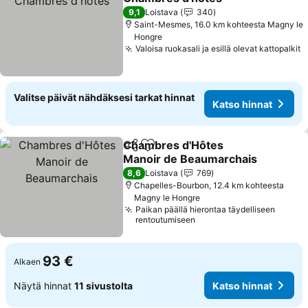
Katso hinnat
9,1
Loistava
340
Saint-Mesmes, 16.0 km kohteesta Magny le
Hongre
Valoisa ruokasali ja esillä olevat kattopalkit
K
Valitse päivät nähdäksesi tarkat hinnat
Katso hinnat
Chambres d'Hôtes
Jaa
Lisää suosikkeihin
Manoir de Beaumarchais
Katso hinnat
8,6
Loistava
769
Chapelles-Bourbon, 12.4 km kohteesta
Magny le Hongre
Paikan päällä hierontaa täydelliseen
rentoutumiseen
93 €
Alkaen
Näytä hinnat
11 sivustolta
Katso hinnat