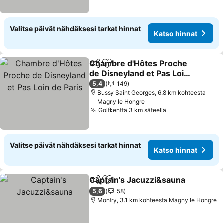
Valitse päivät nähdäksesi tarkat hinnat
Katso hinnat
Chambre d'Hôtes Proche
Jaa
Lisää suosikkeihin
de Disneyland et Pas Loin
de Paris
Katso hinnat
5,4
149
Bussy Saint Georges, 6.8 km kohteesta
Magny le Hongre
Golfkenttä 3 km säteellä
Katso hinnat
Valitse päivät nähdäksesi tarkat hinnat
Katso hinnat
Captain's Jacuzzi&sauna
Jaa
Lisää suosikkeihin
K
5,6
58
Montry, 3.1 km kohteesta Magny le Hongre