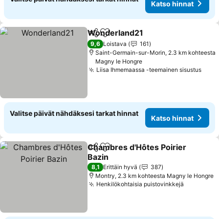
Katso hinnat
Wonderland21
Jaa
Lisää suosikkeihin
Katso hinna
9,6
Loistava
161
Saint-Germain-sur-Morin, 2.3 km kohteesta
Magny le Hongre
Liisa Ihmemaassa -teemainen sisustus
Kats
Valitse päivät nähdäksesi tarkat hinnat
Katso hinnat
Chambres d'Hôtes Poirier
Jaa
Lisää suosikkeihin
Bazin
Katso hinnat
8,1
Erittäin hyvä
387
Montry, 2.3 km kohteesta Magny le Hongre
Henkilökohtaisia puistovinkkejä
Katso hin