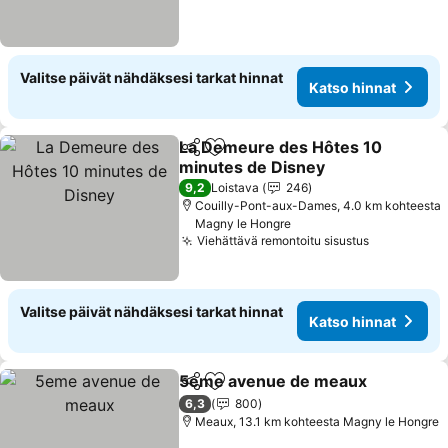
Valitse päivät nähdäksesi tarkat hinnat
Katso hinnat
La Demeure des Hôtes 10
Jaa
Lisää suosikkeihin
minutes de Disney
Katso hinnat
9,2
Loistava
246
Couilly-Pont-aux-Dames, 4.0 km kohteesta
Magny le Hongre
Viehättävä remontoitu sisustus
Katso hinn
Valitse päivät nähdäksesi tarkat hinnat
Katso hinnat
5eme avenue de meaux
Jaa
Lisää suosikkeihin
Ka
6,3
800
Meaux, 13.1 km kohteesta Magny le Hongre