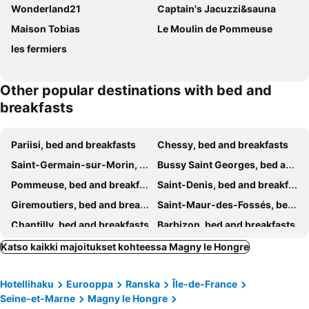
Wonderland21
Captain's Jacuzzi&sauna
Maison Tobias
Le Moulin de Pommeuse
les fermiers
Other popular destinations with bed and
breakfasts
Pariisi, bed and breakfasts
Chessy, bed and breakfasts
Saint-Germain-sur-Morin, bed and breakfasts
Bussy Saint Georges, bed and breakfasts
Pommeuse, bed and breakfasts
Saint-Denis, bed and breakfasts
Giremoutiers, bed and breakfasts
Saint-Maur-des-Fossés, bed and breakfasts
Chantilly, bed and breakfasts
Barbizon, bed and breakfasts
Plailly, bed and breakfasts
Montry, bed and breakfasts
Katso kaikki majoitukset kohteessa Magny le Hongre
Chapelles-Bourbon, bed and breakfasts
Pomponne, bed and breakfasts
Hotellihaku
Eurooppa
Ranska
Île-de-France
Melun, bed and breakfasts
Fontenay-sous-Bois, bed and breakfasts
Seine-et-Marne
Magny le Hongre
Saint-Mesmes, bed and breakfasts
Meaux, bed and breakfasts