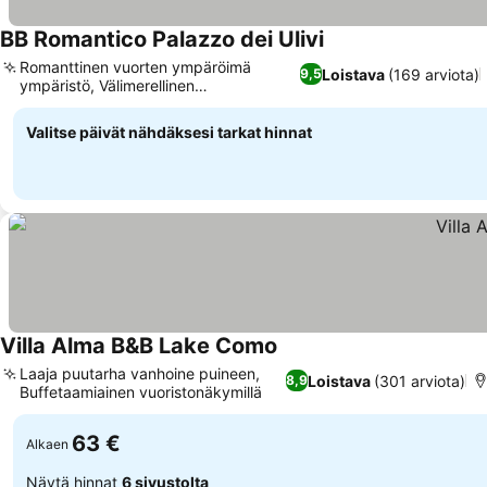
BB Romantico Palazzo dei Ulivi
Romanttinen vuorten ympäröimä
Loistava
(169 arviota)
9,5
ympäristö, Välimerellinen
puutarhakeidas
Valitse päivät nähdäksesi tarkat hinnat
Villa Alma B&B Lake Como
Laaja puutarha vanhoine puineen,
Loistava
(301 arviota)
8,9
Buffetaamiainen vuoristonäkymillä
63 €
Alkaen
Näytä hinnat
6 sivustolta