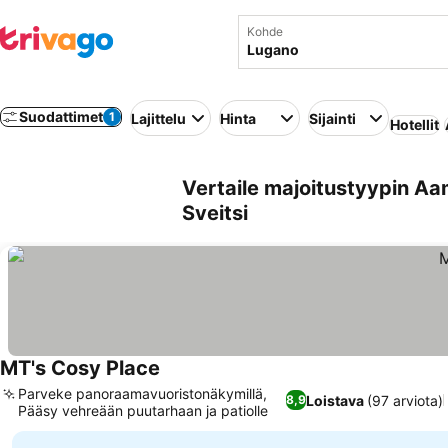
Kohde
Suodattimet
1
Lajittelu
Hinta
Sijainti
Hotellit
Vertaile majoitustyypin Aa
Sveitsi
MT's Cosy Place
Parveke panoraamavuoristonäkymillä,
Loistava
(97 arviota)
8,9
Pääsy vehreään puutarhaan ja patiolle