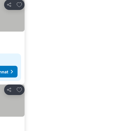
Lisää suosikkeihin
Jaa
nnat
Lisää suosikkeihin
Jaa