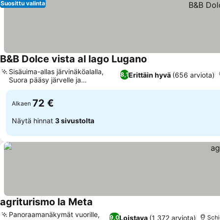
Suosittu valinta
B&B Dolce vista al lago Lugano
Sisäuima-allas järvinäköalalla,
Erittäin hyvä
(656 arviota)
8,1
Suora pääsy järvelle ja
vesiurheilua
72 €
Alkaen
Näytä hinnat
3 sivustolta
agriturismo la Meta
Panoraamanäkymät vuorille,
Loistava
(1 372 arviota)
9,0
Schi