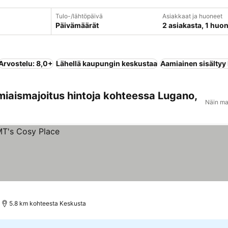
Tulo-/lähtöpäivä
Asiakkaat ja huoneet
Päivämäärät
2 asiakasta, 1 huo
Arvostelu: 8,0+
Lähellä kaupungin keskustaa
Aamiainen sisältyy
miaismajoitus hintoja kohteessa Lugano,
Näin ma
5.8 km kohteesta Keskusta