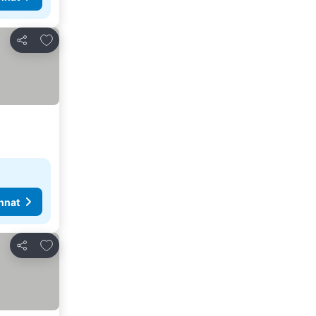
Lisää suosikkeihin
Jaa
nnat
Lisää suosikkeihin
Jaa