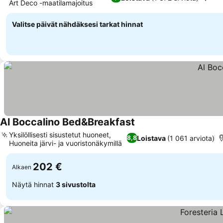
Art Deco -maatilamajoitus
Valitse päivät nähdäksesi tarkat hinnat
Al Boccalino Bed&Breakfast
Yksilöllisesti sisustetut huoneet,
Loistava
(1 061 arviota)
8,8
Huoneita järvi- ja vuoristonäkymillä
202 €
Alkaen
Näytä hinnat
3 sivustolta