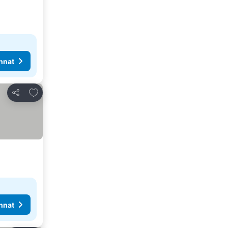
nnat
Lisää suosikkeihin
Jaa
nnat