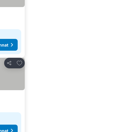
nnat
Lisää suosikkeihin
Jaa
nnat