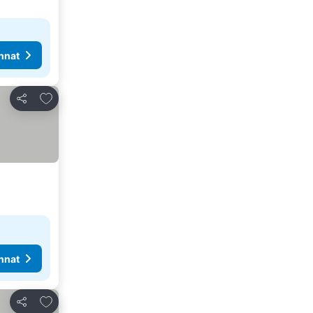
nnat
Lisää suosikkeihin
Jaa
nnat
Lisää suosikkeihin
Jaa