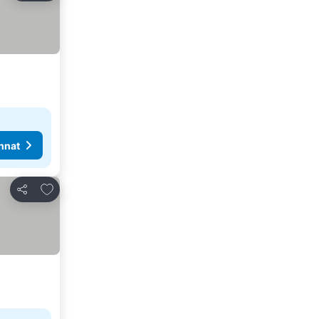
nnat
Lisää suosikkeihin
Jaa