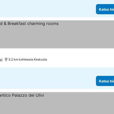
Katso hi
a)
3.2 km kohteesta Keskusta
Katso hi