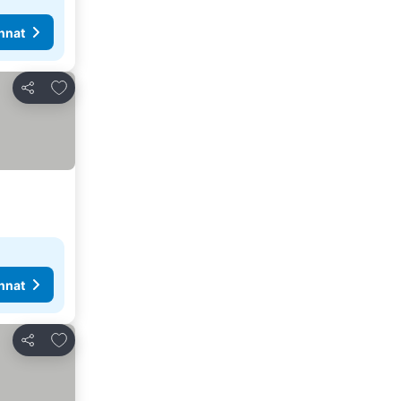
nnat
Lisää suosikkeihin
Jaa
nnat
Lisää suosikkeihin
Jaa