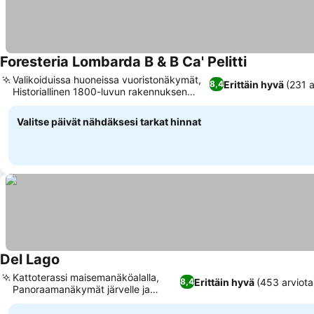
Foresteria Lombarda B & B Ca' Pelitti
Valikoiduissa huoneissa vuoristonäkymät,
Erittäin hyvä
(231 a
8,4
Historiallinen 1800-luvun rakennuksen
viehätys
Valitse päivät nähdäksesi tarkat hinnat
Del Lago
Kattoterassi maisemanäköalalla,
Erittäin hyvä
(453 arviota
8,4
Panoraamanäkymät järvelle ja
vuorille