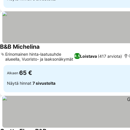
B&B Michelina
Erinomainen hinta-laatusuhde
Loistava
(417 arviota)
8,5
alueella, Vuoristo- ja laaksonäkymät
65 €
Alkaen
Näytä hinnat
7 sivustolta