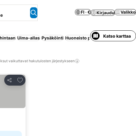
FI · €
Valikko
Kirjaudu
ne
Katso karttaa
 hintaan
Uima-allas
Pysäköinti
Huoneisto palveluilla
Maksuton p
ksut vaikuttavat hakutulosten järjestykseen
Lisää suosikkeihin
Jaa