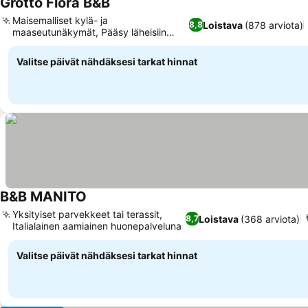
Grotto Flora B&B
Maisemalliset kylä- ja
Loistava
(878 arviota)
8,8
maaseutunäkymät, Pääsy läheisiin
ulkouima-altaisiin
Valitse päivät nähdäksesi tarkat hinnat
B&B MANITO
Yksityiset parvekkeet tai terassit,
Loistava
(368 arviota)
8,7
Italialainen aamiainen huonepalveluna
Valitse päivät nähdäksesi tarkat hinnat