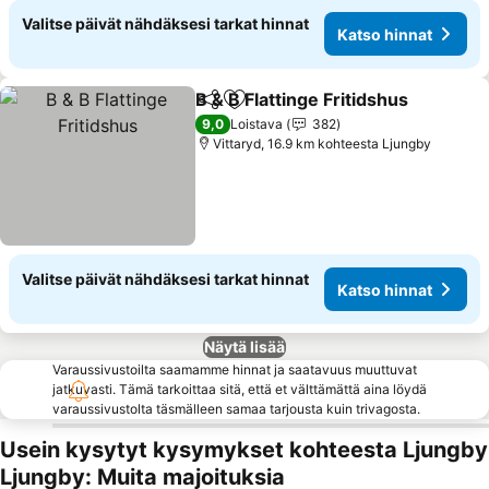
Valitse päivät nähdäksesi tarkat hinnat
Katso hinnat
B & B Flattinge Fritidshus
Jaa
Lisää suosikkeihin
K
9,0
Loistava
382
Vittaryd, 16.9 km kohteesta Ljungby
Valitse päivät nähdäksesi tarkat hinnat
Katso hinnat
Näytä lisää
Varaussivustoilta saamamme hinnat ja saatavuus muuttuvat
jatkuvasti. Tämä tarkoittaa sitä, että et välttämättä aina löydä
varaussivustolta täsmälleen samaa tarjousta kuin trivagosta.
Usein kysytyt kysymykset kohteesta Ljungby
Ljungby: Muita majoituksia