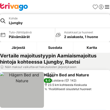
Suosikit
Kirjaud
Val
Kohde
Ljungby
Tulo-/lähtöpäivä
Asiakkaat ja huoneet
Päivämäärät
2 asiakasta, 1 huone
Järjestä
Suodata
Kartta
Vertaile majoitustyypin Aamiaismajoitus
hintoja kohteessa Ljungby, Ruotsi
Näin maksut vaikuttavat hakutulosten järjestykseen
Hägern Bed and Nature
Jaa
Lisää suosikkeihin
Ka
9,0
Loistava
142
23.5 km kohteesta Keskusta
Yksilöllisesti sisustetut huoneet
Katso hin