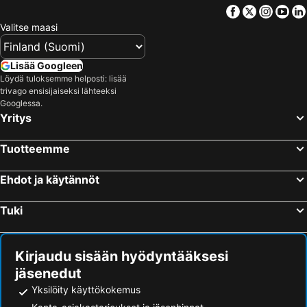
Facebook
Twitter
Insta
Yo
Valitse maasi
Lisää Googleen
Löydä tuloksemme helposti: lisää
trivago ensisijaiseksi lähteeksi
Googlessa.
Yritys
Tuotteemme
Ehdot ja käytännöt
Tuki
Kirjaudu sisään hyödyntääksesi
jäsenedut
Yksilöity käyttökokemus