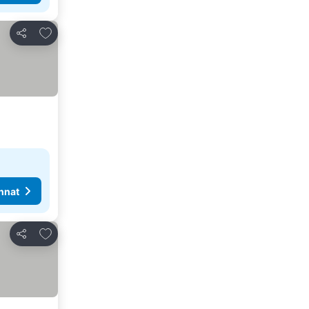
Lisää suosikkeihin
Jaa
nnat
Lisää suosikkeihin
Jaa