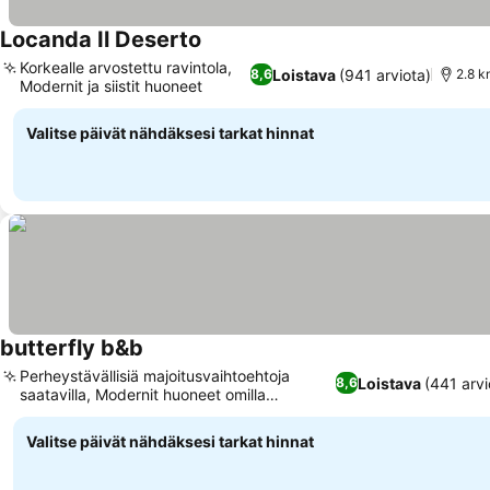
Locanda Il Deserto
Korkealle arvostettu ravintola,
Loistava
(941 arviota)
8,6
2.8 k
Modernit ja siistit huoneet
Valitse päivät nähdäksesi tarkat hinnat
butterfly b&b
Perheystävällisiä majoitusvaihtoehtoja
Loistava
(441 arvi
8,6
saatavilla, Modernit huoneet omilla
kylpyhuoneilla
Valitse päivät nähdäksesi tarkat hinnat