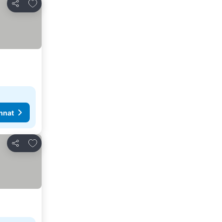
Lisää suosikkeihin
Jaa
nnat
Lisää suosikkeihin
Jaa