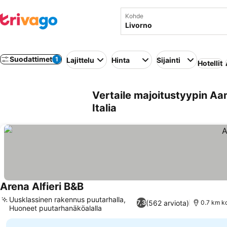
Kohde
Suodattimet
1
Lajittelu
Hinta
Sijainti
Hotellit
Vertaile majoitustyypin Aa
Italia
Arena Alfieri B&B
Uusklassinen rakennus puutarhalla,
(562 arviota)
7,3
0.7 km k
Huoneet puutarhanäköalalla