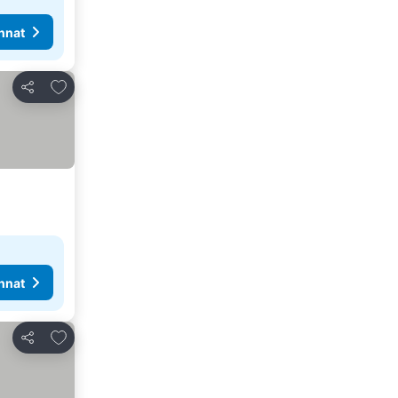
nnat
Lisää suosikkeihin
Jaa
nnat
Lisää suosikkeihin
Jaa