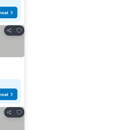
nnat
Lisää suosikkeihin
Jaa
nnat
Lisää suosikkeihin
Jaa