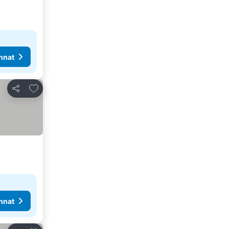
nnat
Lisää suosikkeihin
Jaa
nnat