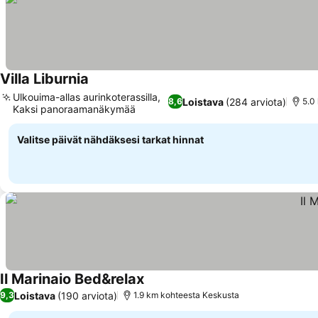
Villa Liburnia
Ulkouima-allas aurinkoterassilla,
Loistava
(284 arviota)
8,6
5.0
Kaksi panoraamanäkymää
Valitse päivät nähdäksesi tarkat hinnat
Il Marinaio Bed&relax
Loistava
(190 arviota)
9,3
1.9 km kohteesta Keskusta