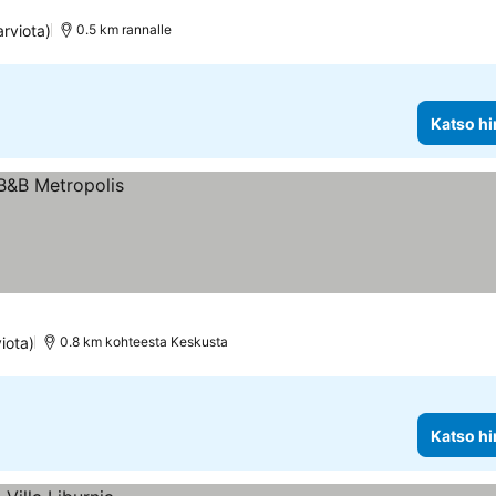
rviota)
0.5 km rannalle
Katso hi
iota)
0.8 km kohteesta Keskusta
Katso hi