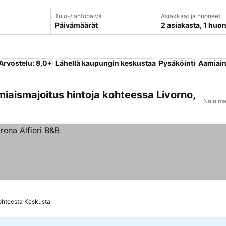
Tulo-/lähtöpäivä
Asiakkaat ja huoneet
Päivämäärät
2 asiakasta, 1 huo
Arvostelu: 8,0+
Lähellä kaupungin keskustaa
Pysäköinti
Aamiain
miaismajoitus hintoja kohteessa Livorno,
Näin ma
ohteesta Keskusta