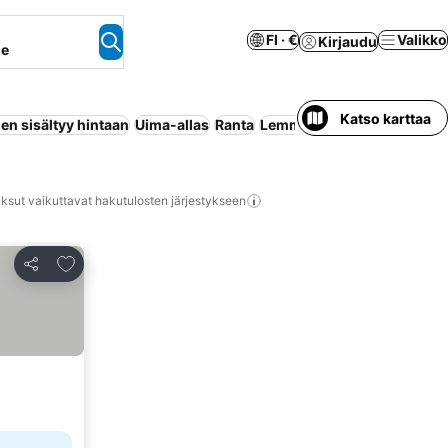
FI · €
Valikko
Kirjaudu
ne
Katso karttaa
en sisältyy hintaan
Uima-allas
Ranta
Lemmikit sallittu
Huoneisto 
ksut vaikuttavat hakutulosten järjestykseen
Lisää suosikkeihin
Jaa