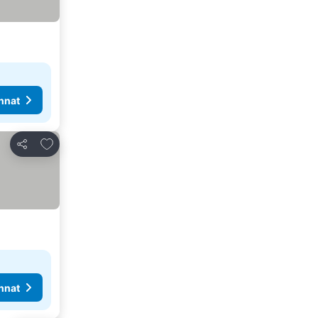
nnat
Lisää suosikkeihin
Jaa
nnat