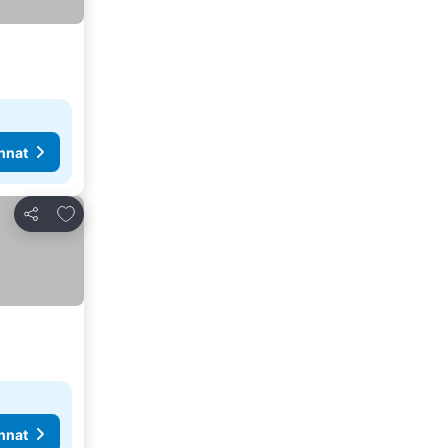
nnat
Lisää suosikkeihin
Jaa
nnat