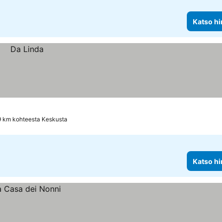
Katso hi
9 km kohteesta Keskusta
Katso hi