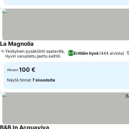
La Magnolia
Yksityinen pysäköinti saatavilla,
Erittäin hyvä
(444 arviota)
8,0
Hyvin varusteltu jaettu keittiö
100 €
Alkaen
Näytä hinnat
7 sivustolta
B&B In Acquaviva