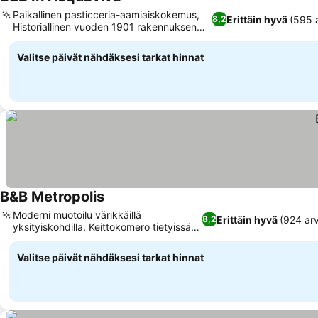
Paikallinen pasticceria-aamiaiskokemus,
Erittäin hyvä
(595 a
8,2
Historiallinen vuoden 1901 rakennuksen
viehätys
Valitse päivät nähdäksesi tarkat hinnat
B&B Metropolis
Moderni muotoilu värikkäillä
Erittäin hyvä
(924 arv
8,2
yksityiskohdilla, Keittokomero tietyissä
majoitustiloissa
Valitse päivät nähdäksesi tarkat hinnat