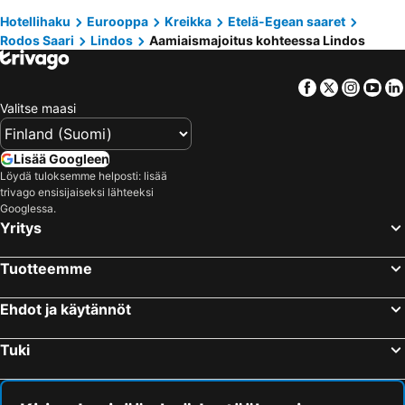
Hotellihaku
Eurooppa
Kreikka
Etelä-Egean saaret
Rodos Saari
Lindos
Aamiaismajoitus kohteessa Lindos
Facebook
Twitter
Insta
Yo
Valitse maasi
Lisää Googleen
Löydä tuloksemme helposti: lisää
trivago ensisijaiseksi lähteeksi
Googlessa.
Yritys
Tuotteemme
Ehdot ja käytännöt
Tuki