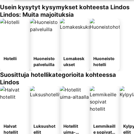
Usein kysytyt kysymykset kohteesta Lindos
Lindos: Muita majoituksia
Hotelli
Huoneisto
Lomakesk
Huoneisto
palveluilla
ukset
hotelli
Suosittuja hotellikategorioita kohteessa
Lindos
Halvat
Luksushot
Hotellit
Lemmikeill
Kylp
hotellit
ellit
uima-
e sopivat
ellit