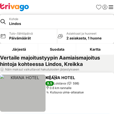
Suosikit
Kirjaud
Val
Kohde
Lindos
Tulo-/lähtöpäivä
Asiakkaat ja huoneet
Päivämäärät
2 asiakasta, 1 huone
Järjestä
Suodata
Kartta
Vertaile majoitustyypin Aamiaismajoitus
hintoja kohteessa Lindos, Kreikka
Näin maksut vaikuttavat hakutulosten järjestykseen
KRANA HOTEL
Jaa
Lisää suosikkeihin
9,5
Loistava
598
0.6 km rannalle
Kutsuva uima-allasalue