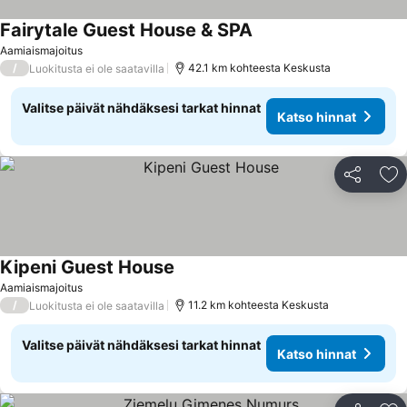
Fairytale Guest House & SPA
Aamiaismajoitus
/
42.1 km kohteesta Keskusta
Luokitusta ei ole saatavilla
Valitse päivät nähdäksesi tarkat hinnat
Katso hinnat
Jaa
Li
Kipeni Guest House
Aamiaismajoitus
/
11.2 km kohteesta Keskusta
Luokitusta ei ole saatavilla
Valitse päivät nähdäksesi tarkat hinnat
Katso hinnat