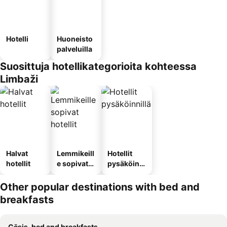
Hotelli
Huoneisto
palveluilla
Suosittuja hotellikategorioita kohteessa
Limbaži
Halvat
Lemmikeill
Hotellit
hotellit
e sopivat
pysäköinni
hotellit
llä
Other popular destinations with bed and
breakfasts
Cēsis, bed and breakfasts