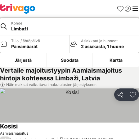
Suosikit
Kirjaud
Val
Kohde
Limbaži
Tulo-/lähtöpäivä
Asiakkaat ja huoneet
Päivämäärät
2 asiakasta, 1 huone
Järjestä
Suodata
Kartta
Vertaile majoitustyypin Aamiaismajoitus
hintoja kohteessa Limbaži, Latvia
Näin maksut vaikuttavat hakutulosten järjestykseen
Jaa
Li
Kosisi
Aamiaismajoitus