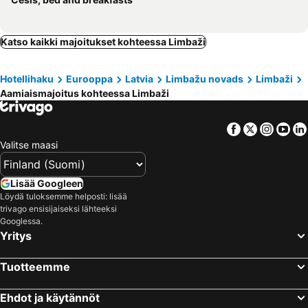
Katso kaikki majoitukset kohteessa Limbaži
Hotellihaku
Eurooppa
Latvia
Limbažu novads
Limbaži
Aamiaismajoitus kohteessa Limbaži
Facebook
Twitter
Insta
Yo
Valitse maasi
Lisää Googleen
Löydä tuloksemme helposti: lisää
trivago ensisijaiseksi lähteeksi
Googlessa.
Yritys
Tuotteemme
Ehdot ja käytännöt