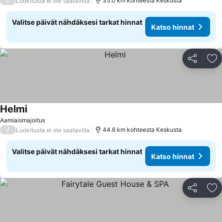
/
35.0 km kohteesta Keskusta
Luokitusta ei ole saatavilla
Valitse päivät nähdäksesi tarkat hinnat
Katso hinnat
Jaa
Li
Helmi
Aamiaismajoitus
/
44.6 km kohteesta Keskusta
Luokitusta ei ole saatavilla
Valitse päivät nähdäksesi tarkat hinnat
Katso hinnat
Jaa
Li