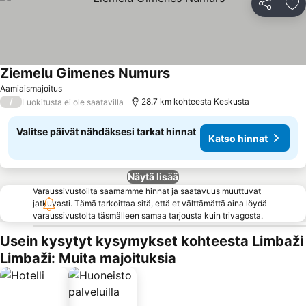
Jaa
Li
Ziemelu Gimenes Numurs
Aamiaismajoitus
/
28.7 km kohteesta Keskusta
Luokitusta ei ole saatavilla
Valitse päivät nähdäksesi tarkat hinnat
Katso hinnat
Näytä lisää
Varaussivustoilta saamamme hinnat ja saatavuus muuttuvat
jatkuvasti. Tämä tarkoittaa sitä, että et välttämättä aina löydä
varaussivustolta täsmälleen samaa tarjousta kuin trivagosta.
Usein kysytyt kysymykset kohteesta Limbaži
Limbaži: Muita majoituksia