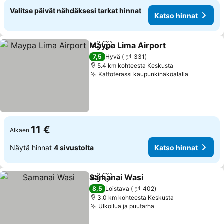
Valitse päivät nähdäksesi tarkat hinnat
Katso hinnat
Maypa Lima Airport
Jaa
Lisää suosikkeihin
7,5
Hyvä
331
5.4 km kohteesta Keskusta
Kattoterassi kaupunkinäköalalla
11 €
Alkaen
Näytä hinnat
4 sivustolta
Katso hinnat
Samanai Wasi
Jaa
Lisää suosikkeihin
8,5
Loistava
402
3.0 km kohteesta Keskusta
Ulkoilua ja puutarha