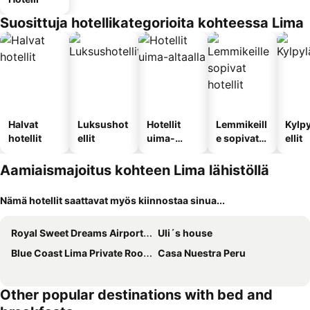
Suosittuja hotellikategorioita kohteessa Lima
Halvat
Luksushot
Hotellit
Lemmikeill
Kylp
hotellit
ellit
uima-
e sopivat
ellit
altaalla
hotellit
Aamiaismajoitus kohteen Lima lähistöllä
Nämä hotellit saattavat myös kiinnostaa sinua...
Royal Sweet Dreams Airport B&B
Uli´s house
Blue Coast Lima Private Rooms
Casa Nuestra Peru
Other popular destinations with bed and