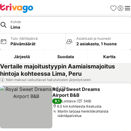
Suosikit
Kirjaud
Val
Kohde
Lima
Tulo-/lähtöpäivä
Asiakkaat ja huoneet
Päivämäärät
2 asiakasta, 1 huone
Järjestä
Suodata
Kartta
Vertaile majoitustyypin Aamiaismajoitus
hintoja kohteessa Lima, Peru
Näin maksut vaikuttavat hakutulosten järjestykseen
Royal Sweet Dreams
Jaa
Lisää suosikkeihin
Airport B&B
9,1
Loistava
548
6.0 km kohteesta Keskusta
Martin tarjoaa henkilökohtaista
isäntäpalvelua