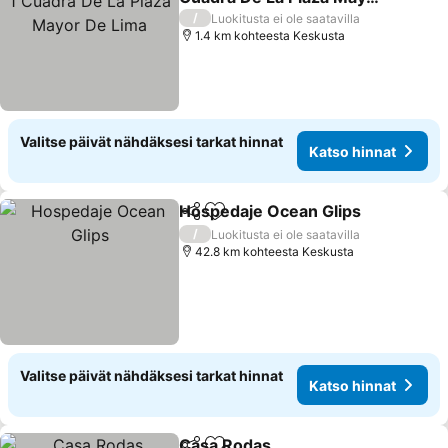
De Lima
/
Luokitusta ei ole saatavilla
1.4 km kohteesta Keskusta
Valitse päivät nähdäksesi tarkat hinnat
Katso hinnat
Hospedaje Ocean Glips
Jaa
Lisää suosikkeihin
/
Luokitusta ei ole saatavilla
42.8 km kohteesta Keskusta
Valitse päivät nähdäksesi tarkat hinnat
Katso hinnat
Casa Rodas