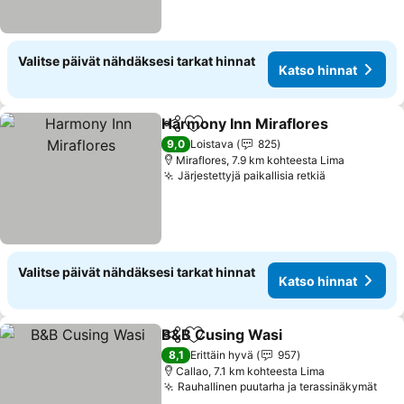
Valitse päivät nähdäksesi tarkat hinnat
Katso hinnat
Harmony Inn Miraflores
Jaa
Lisää suosikkeihin
9,0
Loistava
825
Miraflores, 7.9 km kohteesta Lima
Järjestettyjä paikallisia retkiä
Valitse päivät nähdäksesi tarkat hinnat
Katso hinnat
B&B Cusing Wasi
Jaa
Lisää suosikkeihin
8,1
Erittäin hyvä
957
Callao, 7.1 km kohteesta Lima
Rauhallinen puutarha ja terassinäkymät