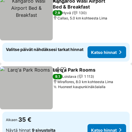
Kangaroo Wasi Airport
Jaa
Lisää suosikkeihin
Bed & Breakfast
7,9
Hyvä
130
Callao, 5.0 km kohteesta Lima
Valitse päivät nähdäksesi tarkat hinnat
Katso hinnat
Larq'a Park Rooms
Jaa
Lisää suosikkeihin
9,1
Loistava
1 113
Miraflores, 8.0 km kohteesta Lima
Huoneet kaupunkinäköalalla
35 €
Alkaen
Näytä hinnat
9 sivustolta
Katso hinnat