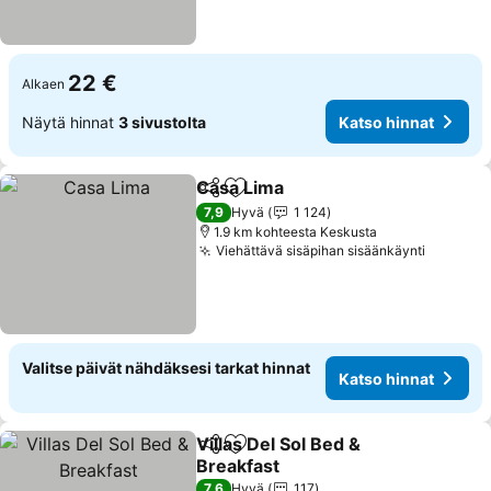
22 €
Alkaen
Näytä hinnat
3 sivustolta
Katso hinnat
Casa Lima
Jaa
Lisää suosikkeihin
7,9
Hyvä
1 124
1.9 km kohteesta Keskusta
Viehättävä sisäpihan sisäänkäynti
Valitse päivät nähdäksesi tarkat hinnat
Katso hinnat
Villas Del Sol Bed &
Jaa
Lisää suosikkeihin
Breakfast
7,6
Hyvä
117