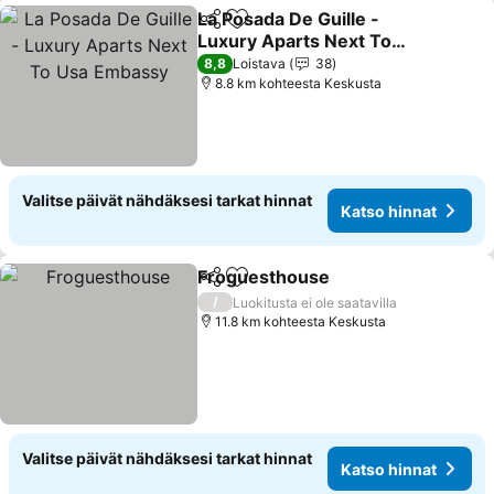
La Posada De Guille -
Jaa
Lisää suosikkeihin
Luxury Aparts Next To
Usa Embassy
8,8
Loistava
38
8.8 km kohteesta Keskusta
Valitse päivät nähdäksesi tarkat hinnat
Katso hinnat
Froguesthouse
Jaa
Lisää suosikkeihin
/
Luokitusta ei ole saatavilla
11.8 km kohteesta Keskusta
Valitse päivät nähdäksesi tarkat hinnat
Katso hinnat