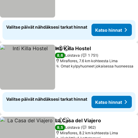
Valitse päivät nähdäksesi tarkat hinnat
Katso hinnat
Inti Killa Hostel
Jaa
Lisää suosikkeihin
8,6
Loistava
1 751
Miraflores, 7.6 km kohteesta Lima
Omat kylpyhuoneet jokaisessa huoneessa
Valitse päivät nähdäksesi tarkat hinnat
Katso hinnat
La Casa del Viajero
Jaa
Lisää suosikkeihin
8,5
Loistava
962
Miraflores, 8.2 km kohteesta Lima