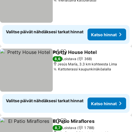
Viehättävä kattoterassi
Valitse päivät nähdäksesi tarkat hinnat
Katso hinnat
Pretty House Hotel
Jaa
Lisää suosikkeihin
8,6
Loistava
368
Jesús María, 3.3 km kohteesta Lima
Kattoterassi kaupunkinäköalalla
Valitse päivät nähdäksesi tarkat hinnat
Katso hinnat
El Patio Miraflores
Jaa
Lisää suosikkeihin
8,7
Loistava
1 788