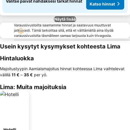
Valitse päivät nähdäksesi tarkat hinnat
Katso hinnat
Näytä lisää
Varaussivustoilta saamamme hinnat ja saatavuus muuttuvat
jatkuvasti. Tämä tarkoittaa sitä, että et välttämättä aina löydä
varaussivustolta täsmälleen samaa tarjousta kuin trivagosta.
Usein kysytyt kysymykset kohteesta Lima
Hintaluokka
Majoitustyypin Aamiaismajoitus hinnat kohteessa Lima vaihtelevat
välillä
‎11 €
–
‎35 €
per yö.
Lima: Muita majoituksia
Hotelli