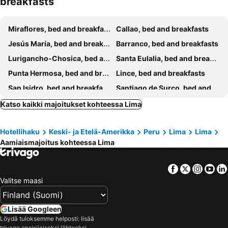
breakfasts
Miraflores, bed and breakfasts
Callao, bed and breakfasts
Jesús María, bed and breakfasts
Barranco, bed and breakfasts
Lurigancho-Chosica, bed and breakfasts
Santa Eulalia, bed and breakfasts
Punta Hermosa, bed and breakfasts
Lince, bed and breakfasts
San Isidro, bed and breakfasts
Santiago de Surco, bed and breakfasts
Cieneguilla, bed and breakfasts
San Martin de Porres, bed and breakfasts
Katso kaikki majoitukset kohteessa Lima
Pachacamac, bed and breakfasts
San Juan de Luringancho, bed and breakfasts
Hotellihaku
Keski- ja Etelä-Amerikka
Peru
Lima
Lima
Independencia, bed and breakfasts
Chorrillos, bed and breakfasts
Aamiaismajoitus kohteessa Lima
Villa María del Triunfo, bed and breakfasts
Facebook
Twitter
Insta
Yo
Valitse maasi
Lisää Googleen
Löydä tuloksemme helposti: lisää
trivago ensisijaiseksi lähteeksi