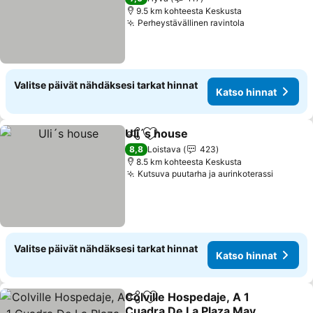
9.5 km kohteesta Keskusta
Perheystävällinen ravintola
Valitse päivät nähdäksesi tarkat hinnat
Katso hinnat
Uli´s house
Jaa
Lisää suosikkeihin
8,8
Loistava
423
8.5 km kohteesta Keskusta
Kutsuva puutarha ja aurinkoterassi
Valitse päivät nähdäksesi tarkat hinnat
Katso hinnat
Colville Hospedaje, A 1
Jaa
Lisää suosikkeihin
Cuadra De La Plaza Mayor