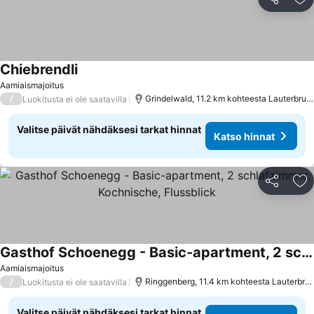
Jaa
Li
Chiebrendli
Aamiaismajoitus
/
Grindelwald, 11.2 km kohteesta Lauterbrunnen
Luokitusta ei ole saatavilla
Valitse päivät nähdäksesi tarkat hinnat
Katso hinnat
Jaa
Li
Gasthof Schoenegg - Basic-apartment, 2 schlafzimmer, Kochnische, Flussblick
Aamiaismajoitus
/
Ringgenberg, 11.4 km kohteesta Lauterbrunnen
Luokitusta ei ole saatavilla
Valitse päivät nähdäksesi tarkat hinnat