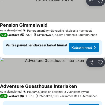
Jaa
Li
Pension Gimmelwald
Aamiaismajoitus
Panoraamanäkymät vuorille jokaisesta huoneesta
9,2
Loistava
737
Gimmelwald, 5.5 km kohteesta Lauterbrunnen
Valitse päivät nähdäksesi tarkat hinnat
Katso hinnat
Jaa
Li
Adventure Guesthouse Interlaken
Aamiaismajoitus
Puutarha, jossa on koilampi ja vuoristonäkymät
8,9
Loistava
1 381
Interlaken, 10.9 km kohteesta Lauterbrunnen