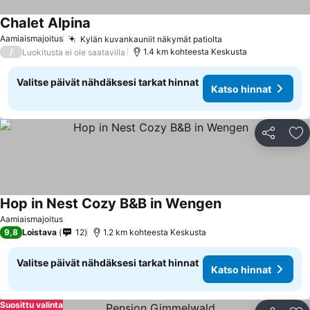
Chalet Alpina
Aamiaismajoitus
Kylän kuvankauniit näkymät patiolta
/
1.4 km kohteesta Keskusta
Luokitusta ei ole saatavilla
Valitse päivät nähdäksesi tarkat hinnat
Katso hinnat
Jaa
Li
Hop in Nest Cozy B&B in Wengen
Aamiaismajoitus
9,8
Loistava
12
1.2 km kohteesta Keskusta
Valitse päivät nähdäksesi tarkat hinnat
Katso hinnat
Suosittu valinta