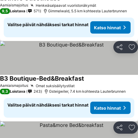
Aamiaismajoitus
Henkeäsalpaavat vuoristonäkymät
9,5
Loistava
571
Gimmelwald, 5.5 km kohteesta Lauterbrunnen
Valitse päivät nähdäksesi tarkat hinnat
Katso hinnat
Jaa
Li
B3 Boutique-Bed&Breakfast
Aamiaismajoitus
Omat suksisäilytystilat
9,3
Loistava
243
Gsteigwiler, 7.4 km kohteesta Lauterbrunnen
Valitse päivät nähdäksesi tarkat hinnat
Katso hinnat
Jaa
Li