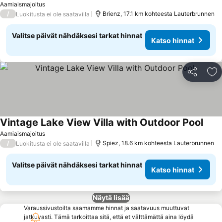
Aamiaismajoitus
/
Brienz, 17.1 km kohteesta Lauterbrunnen
Luokitusta ei ole saatavilla
Valitse päivät nähdäksesi tarkat hinnat
Katso hinnat
Jaa
Li
Vintage Lake View Villa with Outdoor Pool
Aamiaismajoitus
/
Spiez, 18.6 km kohteesta Lauterbrunnen
Luokitusta ei ole saatavilla
Valitse päivät nähdäksesi tarkat hinnat
Katso hinnat
Näytä lisää
Varaussivustoilta saamamme hinnat ja saatavuus muuttuvat
jatkuvasti. Tämä tarkoittaa sitä, että et välttämättä aina löydä