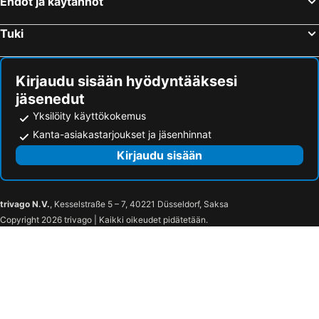
Ehdot ja käytännöt
Hasliberg Reuti, bed and breakfasts
Miege, bed and breakfasts
Tuki
Langnau im Emmental, bed and breakfasts
Spiez, bed and breakfasts
Jaun, bed and breakfasts
Lenk im Simmental, bed and breakfasts
Kirjaudu sisään hyödyntääksesi
Sigriswil, bed and breakfasts
Freimettigen, bed and breakfasts
jäsenedut
Yksilöity käyttökokemus
Kanta-asiakastarjoukset ja jäsenhinnat
Kirjaudu sisään
trivago N.V.
, Kesselstraße 5 – 7, 40221 Düsseldorf, Saksa
Copyright 2026 trivago | Kaikki oikeudet pidätetään.