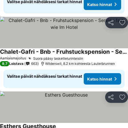
Valitse päivät nähdäksesi tarkat hinnat
Katso hinnat
Jaa
Li
Chalet-Gafri - Bnb - Fruhstuckspension - Service fast wie Im Hotel
Aamiaismajoitus
Suora pääsy laskettelurinteisiin
9,7
Loistava
663
Wilderswil, 8.2 km kohteesta Lauterbrunnen
Valitse päivät nähdäksesi tarkat hinnat
Katso hinnat
Jaa
Li
Esthers Guesthouse