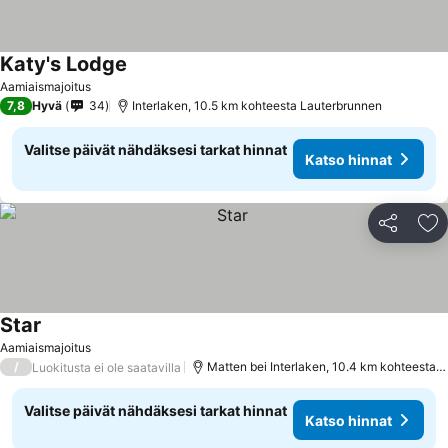
Katy's Lodge
Aamiaismajoitus
7,8
Hyvä
34
Interlaken, 10.5 km kohteesta Lauterbrunnen
Valitse päivät nähdäksesi tarkat hinnat
Katso hinnat
Jaa
Li
Star
Aamiaismajoitus
/
Matten bei Interlaken, 10.4 km kohteesta Lauterbrunnen
Luokitusta ei ole saatavilla
Valitse päivät nähdäksesi tarkat hinnat
Katso hinnat