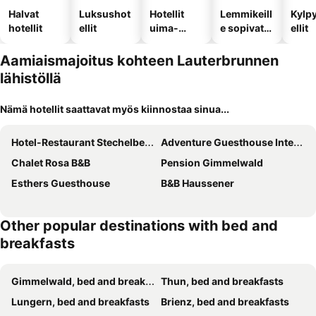
Halvat
Luksushot
Hotellit
Lemmikeill
Kylp
hotellit
ellit
uima-
e sopivat
ellit
altaalla
hotellit
Aamiaismajoitus kohteen Lauterbrunnen
lähistöllä
Nämä hotellit saattavat myös kiinnostaa sinua...
Hotel-Restaurant Stechelberg Bed & Breakfast
Adventure Guesthouse Interlaken
Chalet Rosa B&B
Pension Gimmelwald
Esthers Guesthouse
B&B Haussener
Other popular destinations with bed and
breakfasts
Gimmelwald, bed and breakfasts
Thun, bed and breakfasts
Lungern, bed and breakfasts
Brienz, bed and breakfasts