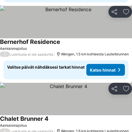
Jaa
Li
Bernerhof Residence
Aamiaismajoitus
/
Wengen, 1.5 km kohteesta Lauterbrunnen
Luokitusta ei ole saatavilla
Valitse päivät nähdäksesi tarkat hinnat
Katso hinnat
Jaa
Li
Chalet Brunner 4
Aamiaismajoitus
/
Wengen, 1.6 km kohteesta Lauterbrunnen
Luokitusta ei ole saatavilla