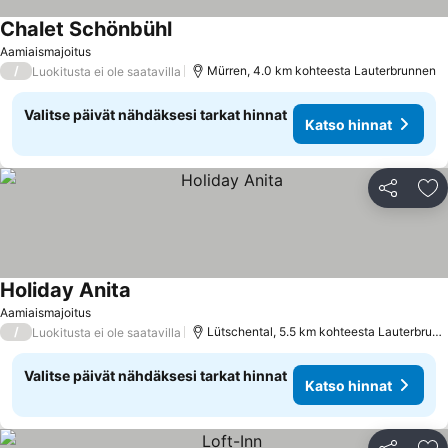
Chalet Schönbühl
Aamiaismajoitus
/
Mürren, 4.0 km kohteesta Lauterbrunnen
Luokitusta ei ole saatavilla
Valitse päivät nähdäksesi tarkat hinnat
Katso hinnat
Jaa
Li
Holiday Anita
Aamiaismajoitus
/
Lütschental, 5.5 km kohteesta Lauterbrunnen
Luokitusta ei ole saatavilla
Valitse päivät nähdäksesi tarkat hinnat
Katso hinnat