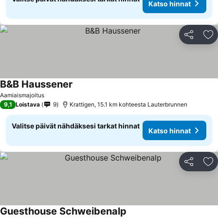
Katso hinnat
Jaa
Li
B&B Haussener
Aamiaismajoitus
9,1
Loistava
9
Krattigen, 15.1 km kohteesta Lauterbrunnen
Valitse päivät nähdäksesi tarkat hinnat
Katso hinnat
Jaa
Li
Guesthouse Schweibenalp