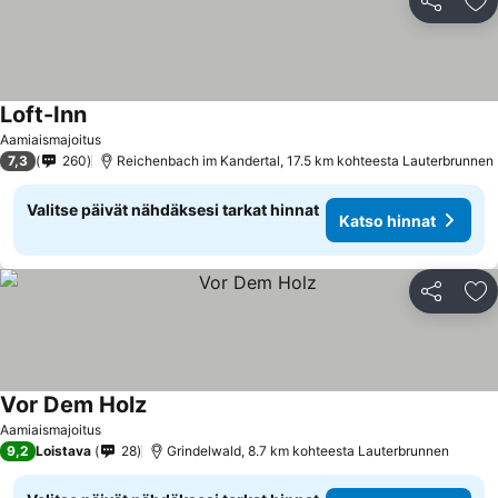
Jaa
Li
Loft-Inn
Aamiaismajoitus
7,3
260
Reichenbach im Kandertal, 17.5 km kohteesta Lauterbrunnen
Valitse päivät nähdäksesi tarkat hinnat
Katso hinnat
Jaa
Li
Vor Dem Holz
Aamiaismajoitus
9,2
Loistava
28
Grindelwald, 8.7 km kohteesta Lauterbrunnen