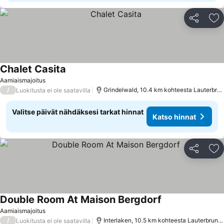
Jaa
Li
Chalet Casita
Aamiaismajoitus
/
Grindelwald, 10.4 km kohteesta Lauterbrunnen
Luokitusta ei ole saatavilla
Valitse päivät nähdäksesi tarkat hinnat
Katso hinnat
Jaa
Li
Double Room At Maison Bergdorf
Aamiaismajoitus
/
Interlaken, 10.5 km kohteesta Lauterbrunnen
Luokitusta ei ole saatavilla