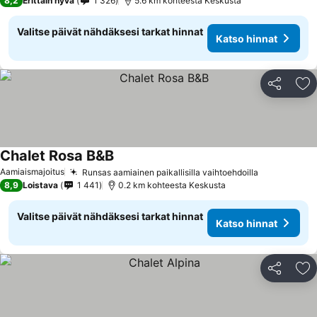
8,2
Erittäin hyvä
1 326
5.6 km kohteesta Keskusta
Valitse päivät nähdäksesi tarkat hinnat
Katso hinnat
Jaa
Li
Chalet Rosa B&B
Aamiaismajoitus
Runsas aamiainen paikallisilla vaihtoehdoilla
8,9
Loistava
1 441
0.2 km kohteesta Keskusta
Valitse päivät nähdäksesi tarkat hinnat
Katso hinnat
Jaa
Li