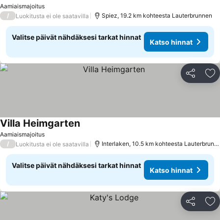
Aamiaismajoitus
/
Spiez, 19.2 km kohteesta Lauterbrunnen
Luokitusta ei ole saatavilla
Valitse päivät nähdäksesi tarkat hinnat
Katso hinnat
Jaa
Li
Villa Heimgarten
Aamiaismajoitus
/
Interlaken, 10.5 km kohteesta Lauterbrunnen
Luokitusta ei ole saatavilla
Valitse päivät nähdäksesi tarkat hinnat
Katso hinnat
Jaa
Li