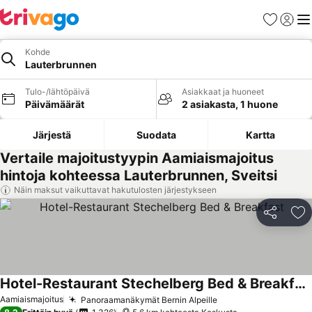
Suosikit
Kirjaud
Val
Kohde
Lauterbrunnen
Tulo-/lähtöpäivä
Asiakkaat ja huoneet
Päivämäärät
2 asiakasta, 1 huone
Järjestä
Suodata
Kartta
Vertaile majoitustyypin Aamiaismajoitus
hintoja kohteessa Lauterbrunnen, Sveitsi
Näin maksut vaikuttavat hakutulosten järjestykseen
Jaa
Li
Hotel-Restaurant Stechelberg Bed & Breakfast
Aamiaismajoitus
Panoraamanäkymät Bernin Alpeille