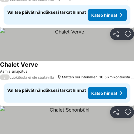
Valitse päivät nähdäksesi tarkat hinnat
Katso hinnat
Jaa
Li
Chalet Verve
Aamiaismajoitus
/
Matten bei Interlaken, 10.5 km kohteesta Lauterbrunnen
Luokitusta ei ole saatavilla
Valitse päivät nähdäksesi tarkat hinnat
Katso hinnat
Jaa
Li