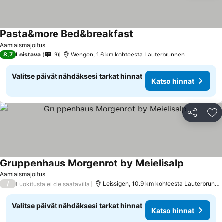
Pasta&more Bed&breakfast
Aamiaismajoitus
8,7
Loistava
9
Wengen, 1.6 km kohteesta Lauterbrunnen
Valitse päivät nähdäksesi tarkat hinnat
Katso hinnat
Jaa
Li
Gruppenhaus Morgenrot by Meielisalp
Aamiaismajoitus
/
Leissigen, 10.9 km kohteesta Lauterbrunnen
Luokitusta ei ole saatavilla
Valitse päivät nähdäksesi tarkat hinnat
Katso hinnat