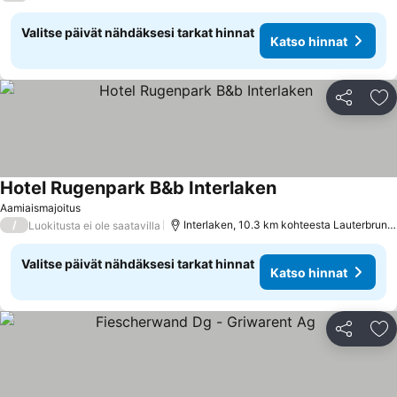
Valitse päivät nähdäksesi tarkat hinnat
Katso hinnat
Jaa
Li
Hotel Rugenpark B&b Interlaken
Aamiaismajoitus
/
Interlaken, 10.3 km kohteesta Lauterbrunnen
Luokitusta ei ole saatavilla
Valitse päivät nähdäksesi tarkat hinnat
Katso hinnat
Jaa
Li