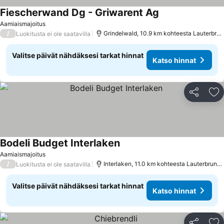
Fiescherwand Dg - Griwarent Ag
Aamiaismajoitus
/
Grindelwald, 10.9 km kohteesta Lauterbrunnen
Luokitusta ei ole saatavilla
Valitse päivät nähdäksesi tarkat hinnat
Katso hinnat
Jaa
Li
Bodeli Budget Interlaken
Aamiaismajoitus
/
Interlaken, 11.0 km kohteesta Lauterbrunnen
Luokitusta ei ole saatavilla
Valitse päivät nähdäksesi tarkat hinnat
Katso hinnat