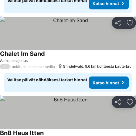
Valitse päivät nähdäksesi tarkat hinnat
Katso hinnat
Jaa
Li
Chalet Im Sand
Aamiaismajoitus
/
Grindelwald, 9.6 km kohteesta Lauterbrunnen
Luokitusta ei ole saatavilla
Valitse päivät nähdäksesi tarkat hinnat
Katso hinnat
Jaa
Li
BnB Haus Itten