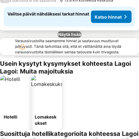
/
13.6 km kohteesta Keskusta
Luokitusta ei ole saatavilla
Valitse päivät nähdäksesi tarkat hinnat
Katso hinnat
Näytä lisää
Varaussivustoilta saamamme hinnat ja saatavuus muuttuvat
jatkuvasti. Tämä tarkoittaa sitä, että et välttämättä aina löydä
varaussivustolta täsmälleen samaa tarjousta kuin trivagosta.
Usein kysytyt kysymykset kohteesta Lagoi
Lagoi: Muita majoituksia
Hotelli
Lomakesk
ukset
Suosittuja hotellikategorioita kohteessa Lagoi