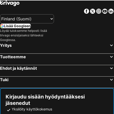
Facebook
Twitter
Insta
Yo
Lisää Googleen
Löydä tuloksemme helposti: lisää
trivago ensisijaiseksi lähteeksi
Googlessa.
Yritys
Tuotteemme
Ehdot ja käytännöt
Tuki
Kirjaudu sisään hyödyntääksesi
jäsenedut
Yksilöity käyttökokemus