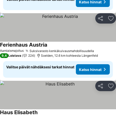
Katso hinnat
Jaa
Li
Ferienhaus Austria
Katso hinnat
Aamiaismajoitus
Suksivarasto kenkäkuivausmahdollisuudella
Katso hinn
9,4
Loistava
224
Soelden, 12.6 km kohteesta Längenfeld
Valitse päivät nähdäksesi tarkat hinnat
Katso hinnat
Jaa
Li
Haus Elisabeth
Katso hinnat