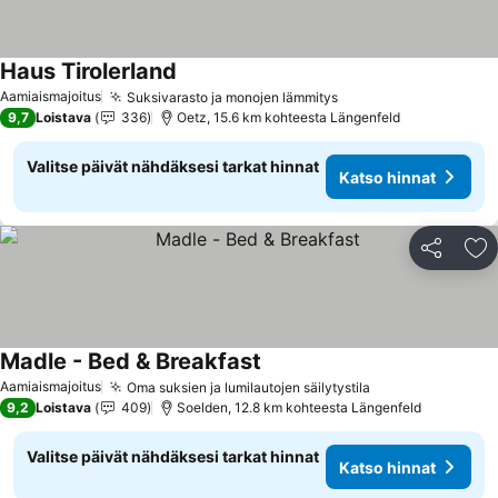
Haus Tirolerland
Katso hinnat
Aamiaismajoitus
Suksivarasto ja monojen lämmitys
Katso hinnat
9,7
Loistava
336
Oetz, 15.6 km kohteesta Längenfeld
Valitse päivät nähdäksesi tarkat hinnat
Katso hinnat
Jaa
Li
Madle - Bed & Breakfast
Katso hinnat
Aamiaismajoitus
Oma suksien ja lumilautojen säilytystila
Katso hinnat
9,2
Loistava
409
Soelden, 12.8 km kohteesta Längenfeld
Valitse päivät nähdäksesi tarkat hinnat
Katso hinnat