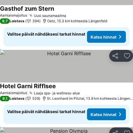
Gasthof zum Stern
Katso hinnat
Aamiaismajoitus
Uusi saunamaailma
Katso hinnat
9,7
Loistava
394
Oetz, 15.3 km kohteesta Längenfeld
Valitse päivät nähdäksesi tarkat hinnat
Katso hinnat
Jaa
Li
Hotel Garni Rifflsee
Katso hinnat
Aamiaismajoitus
Laaja spa- ja wellness-alue
Katso hinnat
9,1
Loistava
539
St. Leonhard im Pitztal, 13.9 km kohteesta Längenfe
Valitse päivät nähdäksesi tarkat hinnat
Katso hinnat