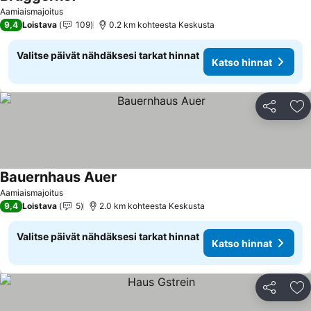
Katso hinnat
Aamiaismajoitus
9,4
Loistava
109
0.2 km kohteesta Keskusta
Valitse päivät nähdäksesi tarkat hinnat
Katso hinnat
Jaa
Li
Bauernhaus Auer
Katso hinnat
Aamiaismajoitus
9,4
Loistava
5
2.0 km kohteesta Keskusta
Valitse päivät nähdäksesi tarkat hinnat
Katso hinnat
Jaa
Li