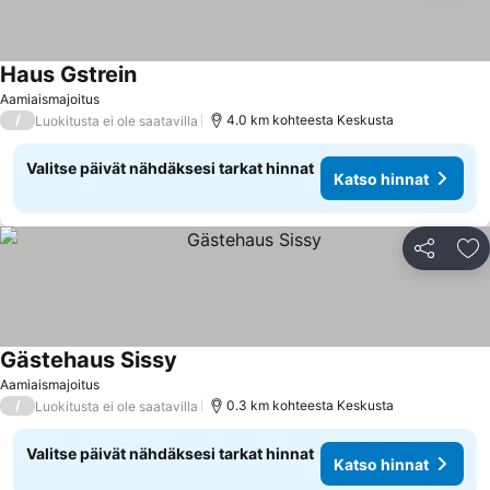
Haus Gstrein
Katso hinnat
Aamiaismajoitus
/
4.0 km kohteesta Keskusta
Luokitusta ei ole saatavilla
Valitse päivät nähdäksesi tarkat hinnat
Katso hinnat
Jaa
Li
Gästehaus Sissy
Katso hinnat
Aamiaismajoitus
/
0.3 km kohteesta Keskusta
Luokitusta ei ole saatavilla
Valitse päivät nähdäksesi tarkat hinnat
Katso hinnat