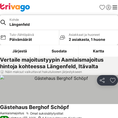
Suosikit
Kirjaud
Val
Kohde
Längenfeld
Tulo-/lähtöpäivä
Asiakkaat ja huoneet
Päivämäärät
2 asiakasta, 1 huone
Järjestä
Suodata
Kartta
Vertaile majoitustyypin Aamiaismajoitus
hintoja kohteessa Längenfeld, Itävalta
Näin maksut vaikuttavat hakutulosten järjestykseen
Jaa
Li
Gästehaus Berghof Schöpf
Katso hinnat
Aamiaismajoitus
Omat suksisäilytystilat
Katso hinnat