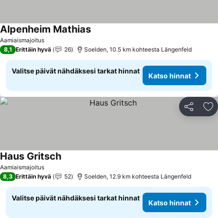
Alpenheim Mathias
Katso hinnat
Aamiaismajoitus
8,1
Erittäin hyvä
26
Soelden, 10.5 km kohteesta Längenfeld
Valitse päivät nähdäksesi tarkat hinnat
Katso hinnat
Jaa
Li
Haus Gritsch
Katso hinnat
Aamiaismajoitus
8,3
Erittäin hyvä
52
Soelden, 12.9 km kohteesta Längenfeld
Valitse päivät nähdäksesi tarkat hinnat
Katso hinnat