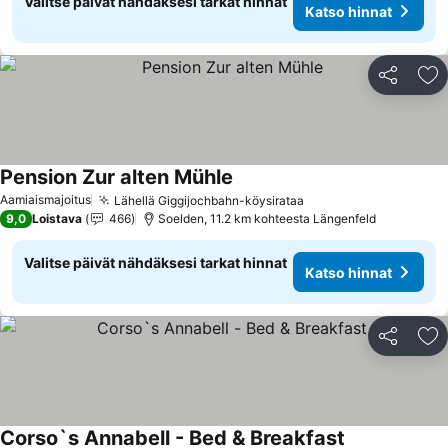
Valitse päivät nähdäksesi tarkat hinnat
Katso hinnat
Jaa
Li
Pension Zur alten Mühle
Katso hinnat
Aamiaismajoitus
Lähellä Giggijochbahn-köysirataa
Katso hinnat
9,0
Loistava
466
Soelden, 11.2 km kohteesta Längenfeld
Valitse päivät nähdäksesi tarkat hinnat
Katso hinnat
Jaa
Li
Corso`s Annabell - Bed & Breakfast