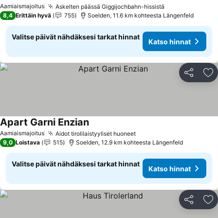
Katso hinnat
Aamiaismajoitus
Askelten päässä Giggijochbahn-hissistä
Katso hinnat
8,4
Erittäin hyvä
755
Soelden, 11.6 km kohteesta Längenfeld
Valitse päivät nähdäksesi tarkat hinnat
Katso hinnat
Jaa
Li
Apart Garni Enzian
Katso hinnat
Aamiaismajoitus
Aidot tirolilaistyyliset huoneet
Katso hinnat
9,0
Loistava
515
Soelden, 12.9 km kohteesta Längenfeld
Valitse päivät nähdäksesi tarkat hinnat
Katso hinnat
Jaa
Li