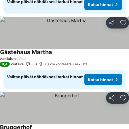
Valitse päivät nähdäksesi tarkat hinnat
Katso hinnat
Jaa
Li
Gästehaus Martha
Katso hinnat
Aamiaismajoitus
9,4
Loistava
83
0.3 km kohteesta Keskusta
Valitse päivät nähdäksesi tarkat hinnat
Katso hinnat
Jaa
Li
Bruggerhof