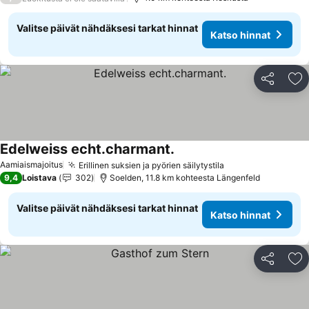
Valitse päivät nähdäksesi tarkat hinnat
Katso hinnat
Jaa
Li
Edelweiss echt.charmant.
Katso hinnat
Aamiaismajoitus
Erillinen suksien ja pyörien säilytystila
Katso hinnat
9,4
Loistava
302
Soelden, 11.8 km kohteesta Längenfeld
Valitse päivät nähdäksesi tarkat hinnat
Katso hinnat
Jaa
Li