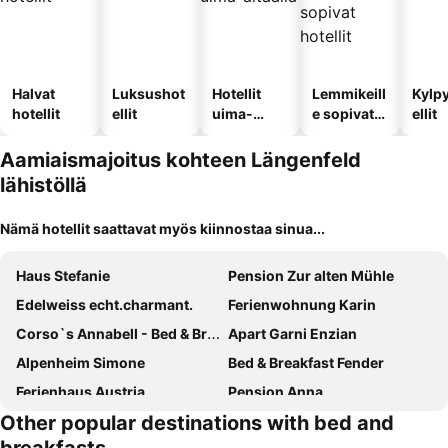
Halvat
Luksushot
Hotellit
Lemmikeill
Kylp
hotellit
ellit
uima-
e sopivat
ellit
altaalla
hotellit
Aamiaismajoitus kohteen Längenfeld
lähistöllä
Nämä hotellit saattavat myös kiinnostaa sinua...
Haus Stefanie
Pension Zur alten Mühle
Edelweiss echt.charmant.
Ferienwohnung Karin
Corso`s Annabell - Bed & Breakfast
Apart Garni Enzian
Alpenheim Simone
Bed & Breakfast Fender
Ferienhaus Austria
Pension Anna
Other popular destinations with bed and
Madle - Bed & Breakfast
Hotel Garni Rifflsee