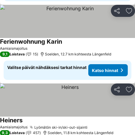
Jaa
Li
Ferienwohnung Karin
Katso hinnat
Aamiaismajoitus
9,1
Loistava
15
Soelden, 12.7 km kohteesta Längenfeld
Valitse päivät nähdäksesi tarkat hinnat
Katso hinnat
Jaa
Li
Heiners
Katso hinnat
Aamiaismajoitus
Lyömätön ski-in/ski-out-sijainti
Katso hinnat
9,3
Loistava
457
Soelden, 11.8 km kohteesta Längenfeld