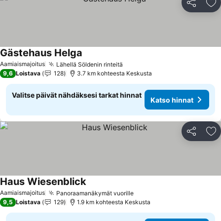
Jaa
Li
Gästehaus Helga
Katso hinnat
Aamiaismajoitus
Lähellä Söldenin rinteitä
Katso hinnat
9,6
Loistava
128
3.7 km kohteesta Keskusta
Valitse päivät nähdäksesi tarkat hinnat
Katso hinnat
Jaa
Li
Haus Wiesenblick
Katso hinnat
Aamiaismajoitus
Panoraamanäkymät vuorille
Katso hinnat
9,5
Loistava
129
1.9 km kohteesta Keskusta