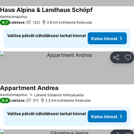
Haus Alpina & Landhaus Schöpf
Katso hinnat
Aamiaismajoitus
9,7
Loistava
122
3.8 km kohteesta Keskusta
Valitse päivät nähdäksesi tarkat hinnat
Katso hinnat
Jaa
Li
Appartment Andrea
Katso hinnat
Aamiaismajoitus
Lähellä Söldenin hiihtoaluetta
Katso hinnat
9,0
Loistava
37
2.3 km kohteesta Keskusta
Valitse päivät nähdäksesi tarkat hinnat
Katso hinnat