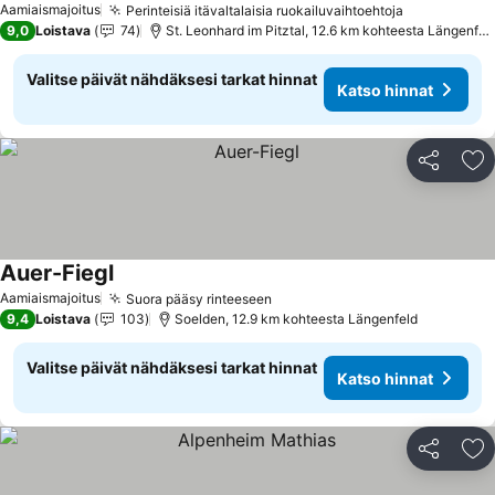
Aamiaismajoitus
Perinteisiä itävaltalaisia ruokailuvaihtoehtoja
Katso hinn
9,0
Loistava
74
St. Leonhard im Pitztal, 12.6 km kohteesta Längenfel
Valitse päivät nähdäksesi tarkat hinnat
Katso hinnat
Jaa
Li
Auer-Fiegl
Katso hinnat
Aamiaismajoitus
Suora pääsy rinteeseen
Katso hinnat
9,4
Loistava
103
Soelden, 12.9 km kohteesta Längenfeld
Valitse päivät nähdäksesi tarkat hinnat
Katso hinnat
Jaa
Li