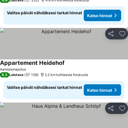
9,6
Loistava
332
4.6 km kohteesta Keskusta
Valitse päivät nähdäksesi tarkat hinnat
Katso hinnat
Jaa
Li
Appartement Heidehof
Katso hinnat
Aamiaismajoitus
8,5
Loistava
138
2.2 km kohteesta Keskusta
Valitse päivät nähdäksesi tarkat hinnat
Katso hinnat
Jaa
Li