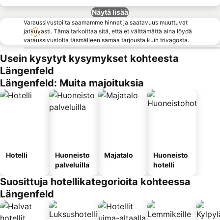
Näytä lisää
Varaussivustoilta saamamme hinnat ja saatavuus muuttuvat
jatkuvasti. Tämä tarkoittaa sitä, että et välttämättä aina löydä
varaussivustolta täsmälleen samaa tarjousta kuin trivagosta.
Usein kysytyt kysymykset kohteesta
Längenfeld
Längenfeld: Muita majoituksia
Hotelli
Huoneisto
Majatalo
Huoneisto
palveluilla
hotelli
Suosittuja hotellikategorioita kohteessa
Längenfeld