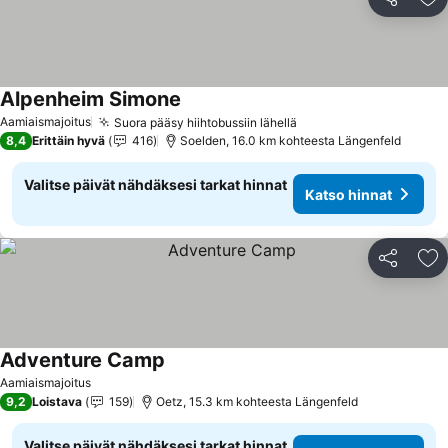
Jaa
Li
Alpenheim Simone
Katso hinnat
Aamiaismajoitus
Suora pääsy hiihtobussiin lähellä
Katso hinnat
8,4
Erittäin hyvä
416
Soelden, 16.0 km kohteesta Längenfeld
Valitse päivät nähdäksesi tarkat hinnat
Katso hinnat
Jaa
Li
Adventure Camp
Katso hinnat
Aamiaismajoitus
9,2
Loistava
159
Oetz, 15.3 km kohteesta Längenfeld
Valitse päivät nähdäksesi tarkat hinnat