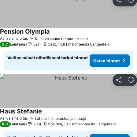
Jaa
Li
Pension Olympia
Katso hinnat
Aamiaismajoitus
Kutsuva sauna rentoutumiseen
Katso hinnat
8,7
Loistava
621
Oetz, 14.8 km kohteesta Längenfeld
Valitse päivät nähdäksesi tarkat hinnat
Katso hinnat
Jaa
Li
Haus Stefanie
Katso hinnat
Aamiaismajoitus
Lähellä hiihtokoulua ja hissejä
Katso hinnat
8,6
Loistava
288
Soelden, 13.2 km kohteesta Längenfeld