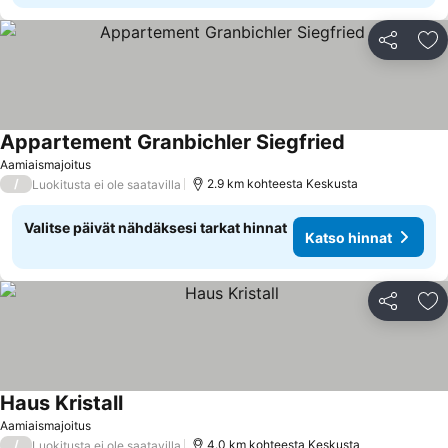
Jaa
Li
Appartement Granbichler Siegfried
Katso hinnat
Aamiaismajoitus
/
2.9 km kohteesta Keskusta
Luokitusta ei ole saatavilla
Valitse päivät nähdäksesi tarkat hinnat
Katso hinnat
Jaa
Li
Haus Kristall
Katso hinnat
Aamiaismajoitus
/
4.0 km kohteesta Keskusta
Luokitusta ei ole saatavilla