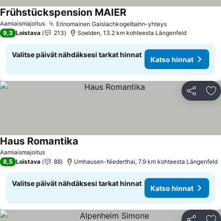
Frühstückspension MAIER
Katso hinnat
Aamiaismajoitus
Erinomainen Gaislachkogelbahn-yhteys
Katso hinnat
9,3
Loistava
213
Soelden, 13.2 km kohteesta Längenfeld
Valitse päivät nähdäksesi tarkat hinnat
Katso hinnat
Jaa
Li
Haus Romantika
Katso hinnat
Aamiaismajoitus
8,5
Loistava
88
Umhausen-Niederthai, 7.9 km kohteesta Längenfeld
Valitse päivät nähdäksesi tarkat hinnat
Katso hinnat