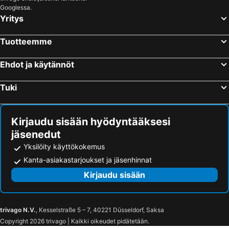
See-Paznaun, bed and breakfasts
Riffian, bed and breakfasts
Googlessa.
Yritys
Ratschings, bed and breakfasts
Kappl, bed and breakfasts
Marling, bed and breakfasts
Ehrwald, bed and breakfasts
Tuotteemme
Pettneu am Arlberg, bed and breakfasts
Umhausen-Niederthai, bed and breakfasts
Ehdot ja käytännöt
Naturns, bed and breakfasts
Berwang, bed and breakfasts
Fiss, bed and breakfasts
Flirsch am Arlberg, bed and breakfasts
Tuki
Grins, bed and breakfasts
Graun im Vinschgau, bed and breakfasts
Obsteig, bed and breakfasts
Mösern, bed and breakfasts
Kirjaudu sisään hyödyntääksesi
jäsenedut
Yksilöity käyttökokemus
Kanta-asiakastarjoukset ja jäsenhinnat
Kirjaudu sisään
trivago N.V.
, Kesselstraße 5 – 7, 40221 Düsseldorf, Saksa
Copyright 2026 trivago | Kaikki oikeudet pidätetään.