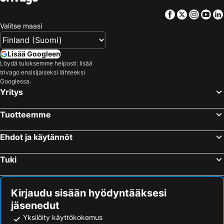
Facebook
Twitter
Insta
Yo
Valitse maasi
Lisää Googleen
Löydä tuloksemme helposti: lisää
trivago ensisijaiseksi lähteeksi
Googlessa.
Yritys
Tuotteemme
Ehdot ja käytännöt
Tuki
Kirjaudu sisään hyödyntääksesi
jäsenedut
Yksilöity käyttökokemus