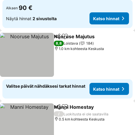
90 €
Alkaen
Näytä hinnat
2 sivustolta
Katso hinnat
Nooruse Majutus
Jaa
Lisää suosikkeihin
Katso hin
8,8
Loistava
184
1.0 km kohteesta Keskusta
Valitse päivät nähdäksesi tarkat hinnat
Katso hinnat
Manni Homestay
Jaa
Lisää suosikkeihin
Katso hin
/
Luokitusta ei ole saatavilla
0.5 km kohteesta Keskusta