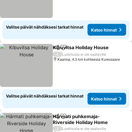
Valitse päivät nähdäksesi tarkat hinnat
Katso hinnat
Kibuvitsa Holiday House
Jaa
Lisää suosikkeihin
Ka
/
Luokitusta ei ole saatavilla
Kaarma, 4.5 km kohteesta Kuressaare
Valitse päivät nähdäksesi tarkat hinnat
Katso hinnat
Härmati puhkemaja-
Jaa
Lisää suosikkeihin
Riverside Holiday Home
Katso hinnat
/
Luokitusta ei ole saatavilla