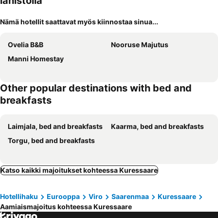
lähistöllä
Nämä hotellit saattavat myös kiinnostaa sinua...
Ovelia B&B
Nooruse Majutus
Manni Homestay
Other popular destinations with bed and
breakfasts
Laimjala, bed and breakfasts
Kaarma, bed and breakfasts
Torgu, bed and breakfasts
Katso kaikki majoitukset kohteessa Kuressaare
Hotellihaku
Eurooppa
Viro
Saarenmaa
Kuressaare
Aamiaismajoitus kohteessa Kuressaare