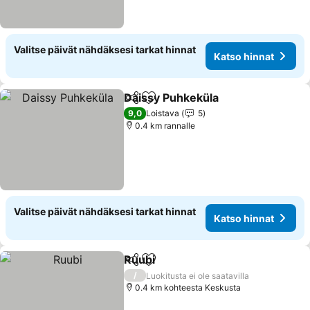
Valitse päivät nähdäksesi tarkat hinnat
Katso hinnat
Daissy Puhkeküla
Jaa
Lisää suosikkeihin
Katso hi
9,0
Loistava
5
0.4 km rannalle
Valitse päivät nähdäksesi tarkat hinnat
Katso hinnat
Ruubi
Jaa
Lisää suosikkeihin
Katso hinnat
/
Luokitusta ei ole saatavilla
0.4 km kohteesta Keskusta