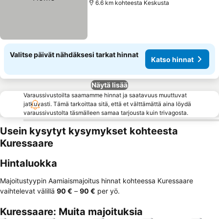
6.6 km kohteesta Keskusta
Valitse päivät nähdäksesi tarkat hinnat
Katso hinnat
Näytä lisää
Varaussivustoilta saamamme hinnat ja saatavuus muuttuvat
jatkuvasti. Tämä tarkoittaa sitä, että et välttämättä aina löydä
varaussivustolta täsmälleen samaa tarjousta kuin trivagosta.
Usein kysytyt kysymykset kohteesta
Kuressaare
Hintaluokka
Majoitustyypin Aamiaismajoitus hinnat kohteessa Kuressaare
vaihtelevat välillä
‎90 €
–
‎90 €
per yö.
Kuressaare: Muita majoituksia