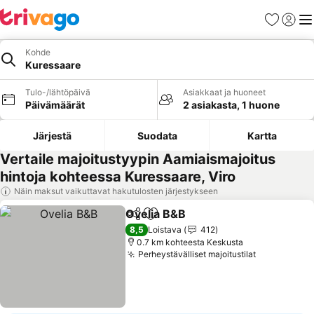
Suosikit
Kirjaud
Val
Kohde
Kuressaare
Tulo-/lähtöpäivä
Asiakkaat ja huoneet
Päivämäärät
2 asiakasta, 1 huone
Järjestä
Suodata
Kartta
Vertaile majoitustyypin Aamiaismajoitus
hintoja kohteessa Kuressaare, Viro
Näin maksut vaikuttavat hakutulosten järjestykseen
Ovelia B&B
Jaa
Lisää suosikkeihin
Katso hinnat
8,5
Loistava
412
0.7 km kohteesta Keskusta
Perheystävälliset majoitustilat
Katso hinn