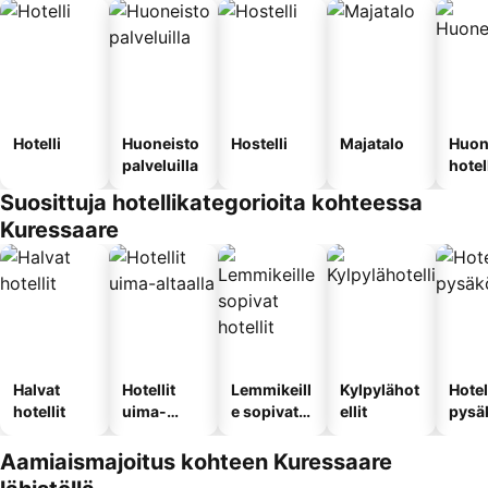
Hotelli
Huoneisto
Hostelli
Majatalo
Huon
palveluilla
hotel
Suosittuja hotellikategorioita kohteessa
Kuressaare
Halvat
Hotellit
Lemmikeill
Kylpylähot
Hotel
hotellit
uima-
e sopivat
ellit
pysä
altaalla
hotellit
llä
Aamiaismajoitus kohteen Kuressaare