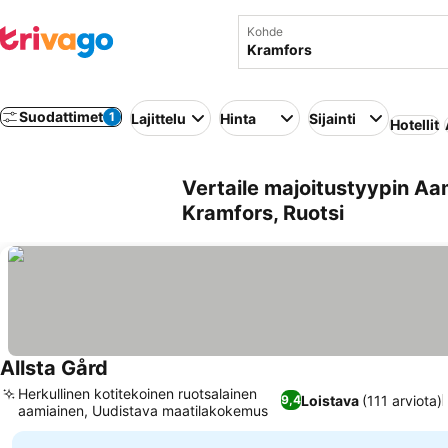
Kohde
Suodattimet
1
Lajittelu
Hinta
Sijainti
Hotellit
Vertaile majoitustyypin Aa
Kramfors, Ruotsi
Allsta Gård
Herkullinen kotitekoinen ruotsalainen
Loistava
(111 arviota)
9,4
aamiainen, Uudistava maatilakokemus