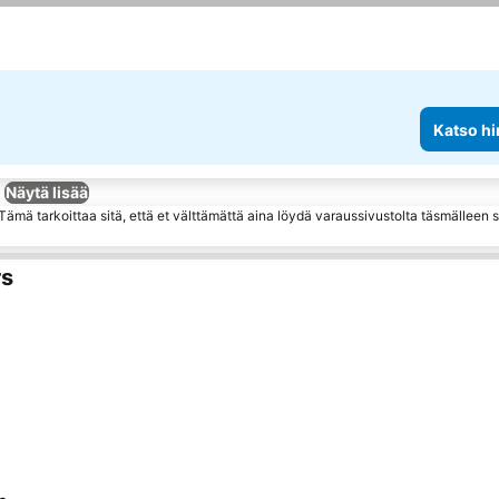
Katso hi
Näytä lisää
ämä tarkoittaa sitä, että et välttämättä aina löydä varaussivustolta täsmälleen
rs