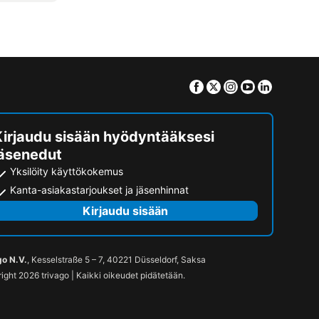
Facebook
Twitter
Instagram
Youtube
Linkedin
Kirjaudu sisään hyödyntääksesi
jäsenedut
Yksilöity käyttökokemus
Kanta-asiakastarjoukset ja jäsenhinnat
Kirjaudu sisään
go N.V.
, Kesselstraße 5 – 7, 40221 Düsseldorf, Saksa
ight 2026 trivago | Kaikki oikeudet pidätetään.