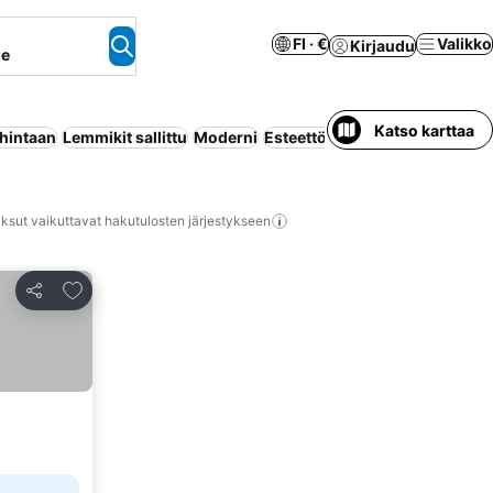
FI · €
Valikko
Kirjaudu
ne
Katso karttaa
 hintaan
Lemmikit sallittu
Moderni
Esteettömyys
Sauna
ksut vaikuttavat hakutulosten järjestykseen
Lisää suosikkeihin
Jaa