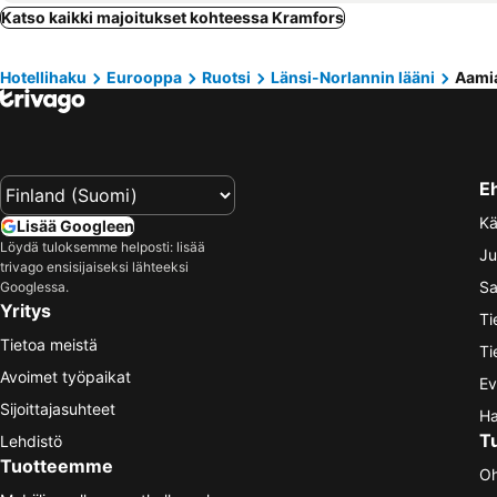
Katso kaikki majoitukset kohteessa Kramfors
Hotellihaku
Eurooppa
Ruotsi
Länsi-Norlannin lääni
Aamia
E
Kä
Lisää Googleen
Löydä tuloksemme helposti: lisää
Ju
trivago ensisijaiseksi lähteeksi
Sa
Googlessa.
Yritys
Ti
Tietoa meistä
Ti
Avoimet työpaikat
Ev
Sijoittajasuhteet
Ha
T
Lehdistö
Tuotteemme
Oh