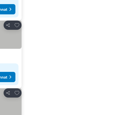
nnat
Lisää suosikkeihin
Jaa
nnat
Lisää suosikkeihin
Jaa