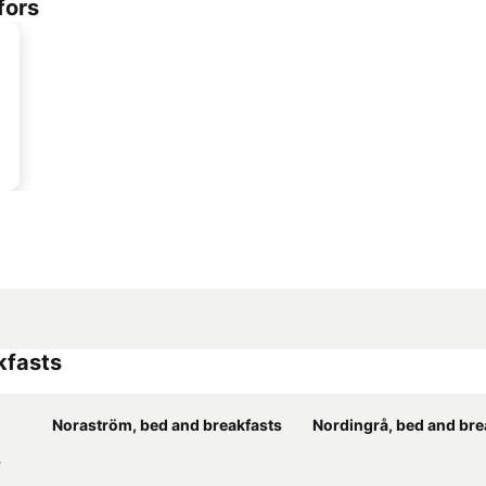
fors
kfasts
Noraström, bed and breakfasts
Nordingrå, bed and bre
s