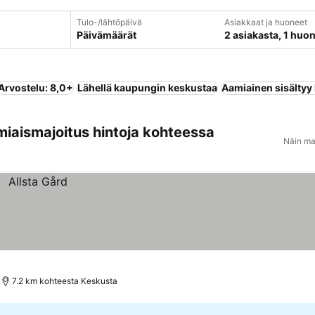
Tulo-/lähtöpäivä
Asiakkaat ja huoneet
Päivämäärät
2 asiakasta, 1 huo
Arvostelu: 8,0+
Lähellä kaupungin keskustaa
Aamiainen sisältyy
miaismajoitus hintoja kohteessa
Näin ma
7.2 km kohteesta Keskusta