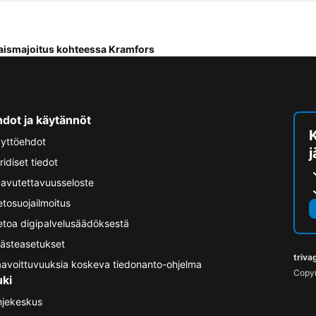
ismajoitus kohteessa Kramfors
hdot ja käytännöt
yttöehdot
ridiset tiedot
avutettavuusseloste
etosuojailmoitus
etoa digipalvelusäädöksestä
ästeasetukset
triva
avoittuvuuksia koskeva tiedonanto-ohjelma
Copyr
uki
jekeskus