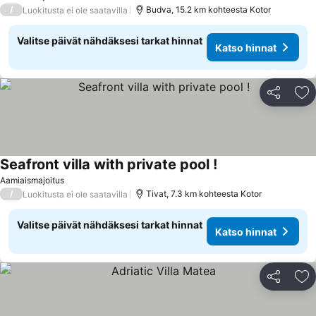
/
Budva, 15.2 km kohteesta Kotor
Luokitusta ei ole saatavilla
Valitse päivät nähdäksesi tarkat hinnat
Katso hinnat
Jaa
Li
Seafront villa with private pool !
Aamiaismajoitus
/
Tivat, 7.3 km kohteesta Kotor
Luokitusta ei ole saatavilla
Valitse päivät nähdäksesi tarkat hinnat
Katso hinnat
Jaa
Li