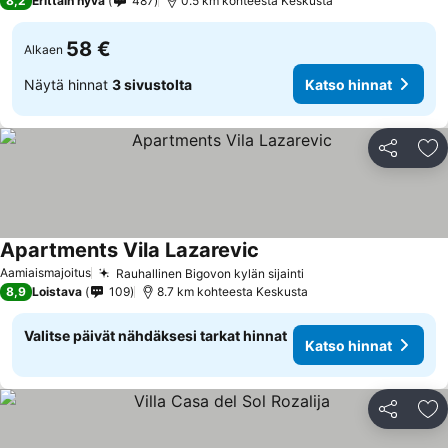
8,2
Erittäin hyvä
487
0.5 km kohteesta Keskusta
58 €
Alkaen
Näytä hinnat
3 sivustolta
Katso hinnat
Jaa
Li
Apartments Vila Lazarevic
Aamiaismajoitus
Rauhallinen Bigovon kylän sijainti
8,9
Loistava
109
8.7 km kohteesta Keskusta
Valitse päivät nähdäksesi tarkat hinnat
Katso hinnat
Jaa
Li