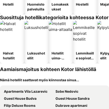
Hotelli
Huoneisto
Lomakesk
Hostelli
Maja
palveluilla
ukset
Suosittuja hotellikategorioita kohteessa Kotor
Halvat
Luksushot
Hotellit
Lemmikeill
Kylp
hotellit
ellit
uima-
e sopivat
ellit
altaalla
hotellit
Aamiaismajoitus kohteen Kotor lähistöllä
Nämä hotellit saattavat myös kiinnostaa sinua...
Apartments Vila Lazarevic
Sobe Nedovic
Guest House Budva
Guest House Sandra
Filip Deluxe Rooms
Dubrave apartmani