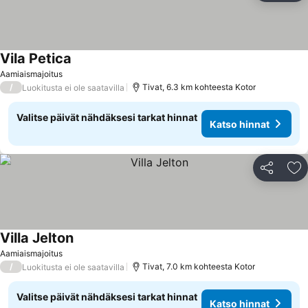
Vila Petica
Aamiaismajoitus
/
Tivat, 6.3 km kohteesta Kotor
Luokitusta ei ole saatavilla
Valitse päivät nähdäksesi tarkat hinnat
Katso hinnat
Jaa
Li
Villa Jelton
Aamiaismajoitus
/
Tivat, 7.0 km kohteesta Kotor
Luokitusta ei ole saatavilla
Valitse päivät nähdäksesi tarkat hinnat
Katso hinnat