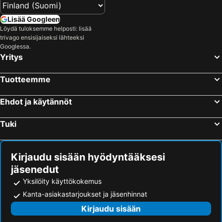
Lisää Googleen
Löydä tuloksemme helposti: lisää
trivago ensisijaiseksi lähteeksi
Googlessa.
Yritys
Tuotteemme
Ehdot ja käytännöt
Tuki
Kirjaudu sisään hyödyntääksesi
jäsenedut
Yksilöity käyttökokemus
Kanta-asiakastarjoukset ja jäsenhinnat
Kirjaudu sisään