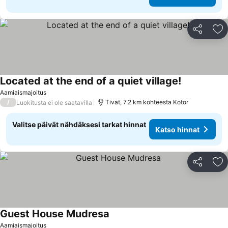
Jaa
Li
Located at the end of a quiet village!
Aamiaismajoitus
/
Tivat, 7.2 km kohteesta Kotor
Luokitusta ei ole saatavilla
Valitse päivät nähdäksesi tarkat hinnat
Katso hinnat
Jaa
Li
Guest House Mudresa
Aamiaismajoitus