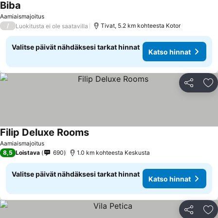
Biba
Aamiaismajoitus
/
Tivat, 5.2 km kohteesta Kotor
Luokitusta ei ole saatavilla
Valitse päivät nähdäksesi tarkat hinnat
Katso hinnat
Jaa
Li
Filip Deluxe Rooms
Aamiaismajoitus
8,5
Loistava
690
1.0 km kohteesta Keskusta
Valitse päivät nähdäksesi tarkat hinnat
Katso hinnat
Jaa
Li