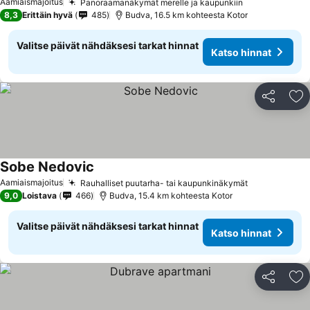
Aamiaismajoitus
Panoraamanäkymät merelle ja kaupunkiin
8,3
Erittäin hyvä
485
Budva, 16.5 km kohteesta Kotor
Valitse päivät nähdäksesi tarkat hinnat
Katso hinnat
Jaa
Li
Sobe Nedovic
Aamiaismajoitus
Rauhalliset puutarha- tai kaupunkinäkymät
9,0
Loistava
466
Budva, 15.4 km kohteesta Kotor
Valitse päivät nähdäksesi tarkat hinnat
Katso hinnat
Jaa
Li