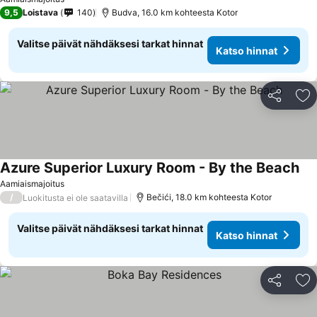
9,5
Loistava
140
Budva, 16.0 km kohteesta Kotor
Valitse päivät nähdäksesi tarkat hinnat
Katso hinnat
Jaa
Li
Azure Superior Luxury Room - By the Beach
Aamiaismajoitus
/
Bečići, 18.0 km kohteesta Kotor
Luokitusta ei ole saatavilla
Valitse päivät nähdäksesi tarkat hinnat
Katso hinnat
Jaa
Li