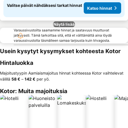
Valitse päivät nähdäksesi tarkat hinnat
Katso hinnat
Näytä lisää
Varaussivustoilta saamamme hinnat ja saatavuus muuttuvat
jatkuvasti. Tämä tarkoittaa sitä, että et välttämättä aina löydä
varaussivustolta täsmälleen samaa tarjousta kuin trivagosta.
Usein kysytyt kysymykset kohteesta Kotor
Hintaluokka
Majoitustyypin Aamiaismajoitus hinnat kohteessa Kotor vaihtelevat
välillä
‎58 €
–
‎142 €
per yö.
Kotor: Muita majoituksia