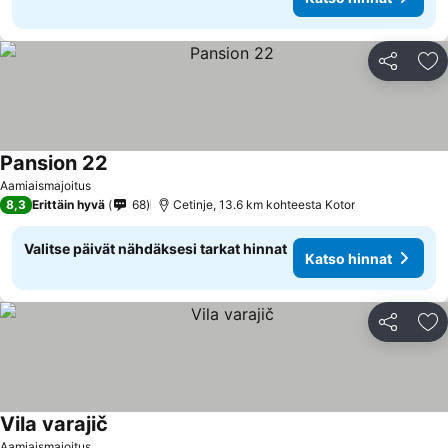
Jaa
Li
Pansion 22
Aamiaismajoitus
8,3
Erittäin hyvä
68
Cetinje, 13.6 km kohteesta Kotor
Valitse päivät nähdäksesi tarkat hinnat
Katso hinnat
Jaa
Li
Vila varajič
Aamiaismajoitus