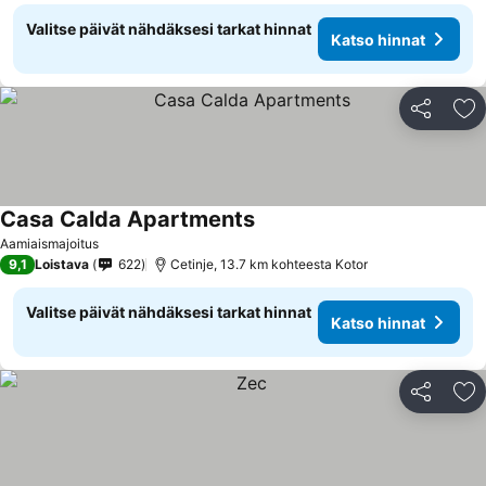
Valitse päivät nähdäksesi tarkat hinnat
Katso hinnat
Jaa
Li
Casa Calda Apartments
Aamiaismajoitus
9,1
Loistava
622
Cetinje, 13.7 km kohteesta Kotor
Valitse päivät nähdäksesi tarkat hinnat
Katso hinnat
Jaa
Li