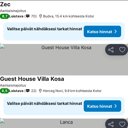
Zec
Aamiaismajoitus
8,7
Loistava
70
Budva, 15.4 km kohteesta Kotor
Valitse päivät nähdäksesi tarkat hinnat
Katso hinnat
Jaa
Li
Guest House Villa Kosa
Aamiaismajoitus
8,5
Loistava
22
Herceg Novi, 9.9 km kohteesta Kotor
Valitse päivät nähdäksesi tarkat hinnat
Katso hinnat
Jaa
Li