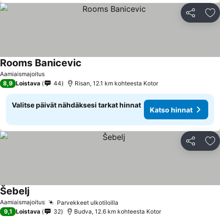
Jaa
Li
Rooms Banicevic
Aamiaismajoitus
8,9
Loistava
44
Risan, 12.1 km kohteesta Kotor
Valitse päivät nähdäksesi tarkat hinnat
Katso hinnat
Jaa
Li
Šebelj
Aamiaismajoitus
Parvekkeet ulkotiloilla
9,1
Loistava
32
Budva, 12.6 km kohteesta Kotor