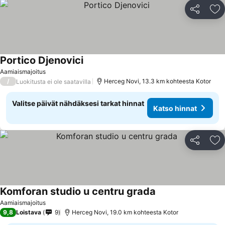
Jaa
Li
Portico Djenovici
Aamiaismajoitus
/
Herceg Novi, 13.3 km kohteesta Kotor
Luokitusta ei ole saatavilla
Valitse päivät nähdäksesi tarkat hinnat
Katso hinnat
Jaa
Li
Komforan studio u centru grada
Aamiaismajoitus
9,8
Loistava
9
Herceg Novi, 19.0 km kohteesta Kotor