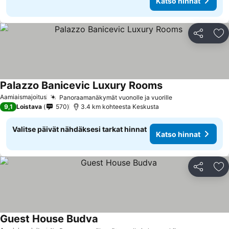
Katso hinnat
Jaa
Li
Palazzo Banicevic Luxury Rooms
Aamiaismajoitus
Panoraamanäkymät vuonolle ja vuorille
9,1
Loistava
570
3.4 km kohteesta Keskusta
Valitse päivät nähdäksesi tarkat hinnat
Katso hinnat
Jaa
Li
Guest House Budva