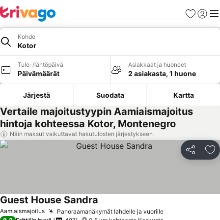
Suosikit
Kirjaud
Val
Kohde
Kotor
Tulo-/lähtöpäivä
Asiakkaat ja huoneet
Päivämäärät
2 asiakasta, 1 huone
Järjestä
Suodata
Kartta
Vertaile majoitustyypin Aamiaismajoitus
hintoja kohteessa Kotor, Montenegro
Näin maksut vaikuttavat hakutulosten järjestykseen
Jaa
Li
Guest House Sandra
Aamiaismajoitus
Panoraamanäkymät lahdelle ja vuorille