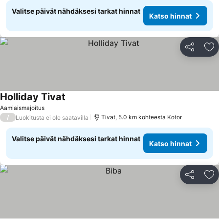
Valitse päivät nähdäksesi tarkat hinnat
Katso hinnat
Jaa
Li
Holliday Tivat
Aamiaismajoitus
/
Tivat, 5.0 km kohteesta Kotor
Luokitusta ei ole saatavilla
Valitse päivät nähdäksesi tarkat hinnat
Katso hinnat
Jaa
Li