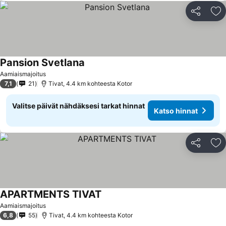
Jaa
Li
Pansion Svetlana
Aamiaismajoitus
7,1
21
Tivat, 4.4 km kohteesta Kotor
Valitse päivät nähdäksesi tarkat hinnat
Katso hinnat
Jaa
Li
APARTMENTS TIVAT
Aamiaismajoitus
6,8
55
Tivat, 4.4 km kohteesta Kotor