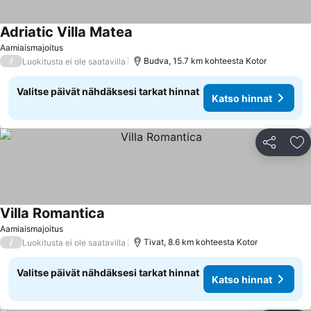
Adriatic Villa Matea
Aamiaismajoitus
/
Budva, 15.7 km kohteesta Kotor
Luokitusta ei ole saatavilla
Valitse päivät nähdäksesi tarkat hinnat
Katso hinnat
Jaa
Li
Villa Romantica
Aamiaismajoitus
/
Tivat, 8.6 km kohteesta Kotor
Luokitusta ei ole saatavilla
Valitse päivät nähdäksesi tarkat hinnat
Katso hinnat