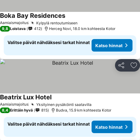
Boka Bay Residences
Aamiaismajoitus
Kylpylä rentoutumiseen
9,8
Loistava
412
Herceg Novi, 18.0 km kohteesta Kotor
Valitse päivät nähdäksesi tarkat hinnat
Katso hinnat
Jaa
Li
Beatrix Lux Hotel
Aamiaismajoitus
Yksityinen pysäköinti saatavilla
8,4
Erittäin hyvä
815
Budva, 15.9 km kohteesta Kotor
Valitse päivät nähdäksesi tarkat hinnat
Katso hinnat