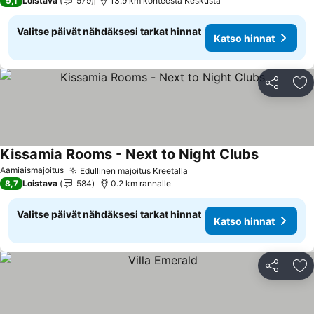
9,1
Loistava
579
13.9 km kohteesta Keskusta
Valitse päivät nähdäksesi tarkat hinnat
Katso hinnat
Jaa
Li
Kissamia Rooms - Next to Night Clubs
Aamiaismajoitus
Edullinen majoitus Kreetalla
8,7
Loistava
584
0.2 km rannalle
Valitse päivät nähdäksesi tarkat hinnat
Katso hinnat
Jaa
Li