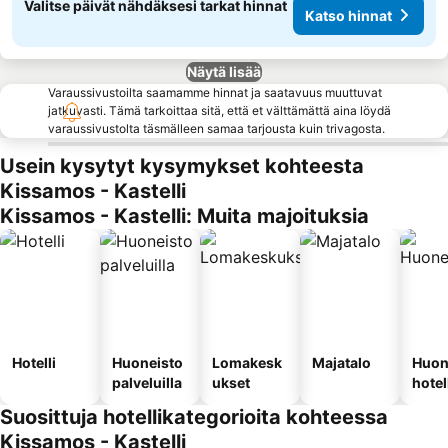
Valitse päivät nähdäksesi tarkat hinnat
Katso hinnat
Näytä lisää
Varaussivustoilta saamamme hinnat ja saatavuus muuttuvat
jatkuvasti. Tämä tarkoittaa sitä, että et välttämättä aina löydä
varaussivustolta täsmälleen samaa tarjousta kuin trivagosta.
Usein kysytyt kysymykset kohteesta
Kissamos - Kastelli
Kissamos - Kastelli: Muita majoituksia
Hotelli
Huoneisto
Lomakesk
Majatalo
Huon
palveluilla
ukset
hotel
Suosittuja hotellikategorioita kohteessa
Kissamos - Kastelli