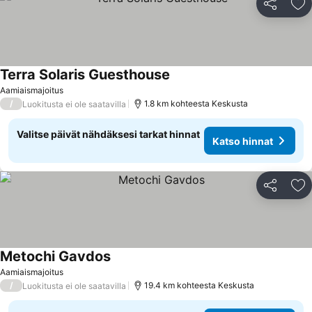
Jaa
Li
Terra Solaris Guesthouse
Aamiaismajoitus
/
1.8 km kohteesta Keskusta
Luokitusta ei ole saatavilla
Valitse päivät nähdäksesi tarkat hinnat
Katso hinnat
Jaa
Li
Metochi Gavdos
Aamiaismajoitus
/
19.4 km kohteesta Keskusta
Luokitusta ei ole saatavilla