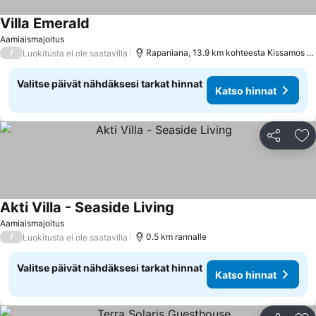
Villa Emerald
Aamiaismajoitus
/
Rapaniana, 13.9 km kohteesta Kissamos - Kastelli
Luokitusta ei ole saatavilla
Valitse päivät nähdäksesi tarkat hinnat
Katso hinnat
Jaa
Li
Akti Villa - Seaside Living
Aamiaismajoitus
/
0.5 km rannalle
Luokitusta ei ole saatavilla
Valitse päivät nähdäksesi tarkat hinnat
Katso hinnat