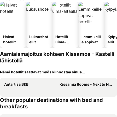
Halvat
Luksushot
Hotellit
Lemmikeill
Kylp
hotellit
ellit
uima-
e sopivat
ellit
altaalla
hotellit
Aamiaismajoitus kohteen Kissamos - Kastelli
lähistöllä
Nämä hotellit saattavat myös kiinnostaa sinua...
Antartisa B&B
Kissamia Rooms - Next to Night Clubs
Other popular destinations with bed and
breakfasts