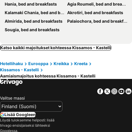
Hania, bed and breakfasts
Agia Roumeli, bed and breakfasts
Kalamaki Chania, bed and breakfasts
Akrotiri, bed and breakfasts
Almirida, bed and breakfasts
Palaiochora, bed and breakfasts
Sougia, bed and breakfasts
Katso kaikki majoitukset kohteessa Kissamos - Kastelli
Hotellihaku
Eurooppa
Kreikka
Kreeta
Kissamos - Kastelli
Aamiaismajoitus kohteessa Kissamos - Kastelli
Facebook
Twitter
Insta
Yo
Valitse maasi
Lisää Googleen
Löydä tuloksemme helposti: lisää
trivago ensisijaiseksi lähteeksi
Googlessa.