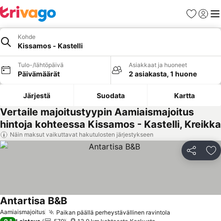
Suosikit
Kirjaud
Val
Kohde
Kissamos - Kastelli
Tulo-/lähtöpäivä
Asiakkaat ja huoneet
Päivämäärät
2 asiakasta, 1 huone
Järjestä
Suodata
Kartta
Vertaile majoitustyypin Aamiaismajoitus
hintoja kohteessa Kissamos - Kastelli, Kreikka
Näin maksut vaikuttavat hakutulosten järjestykseen
Jaa
Li
Antartisa B&B
Aamiaismajoitus
Paikan päällä perheystävällinen ravintola