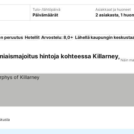
Tulo-/lähtöpäivä
Asiakkaat ja huoneet
Päivämäärät
2 asiakasta, 1 huo
n peruutus
Hotellit
Arvostelu: 8,0+
Lähellä kaupungin keskusta
iaismajoitus hintoja kohteessa Killarney,
Näin ma
skusta