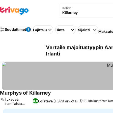
Kohde
Suodattimet
1
Lajittelu
Hinta
Sijainti
Maksuto
Vertaile majoitustyypin Aam
Irlanti
Murphys of Killarney
Tukevaa
Loistava
(1 879 arviota)
8,9
0.1 km kohteesta Ke
irlantilaista
ruokaa