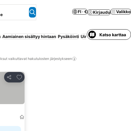
FI · €
Valikko
Kirjaudu
ne
Katso karttaa
a
Aamiainen sisältyy hintaan
Pysäköinti
Uima-allas
Aamiaismajoi
ksut vaikuttavat hakutulosten järjestykseen
Lisää suosikkeihin
Jaa