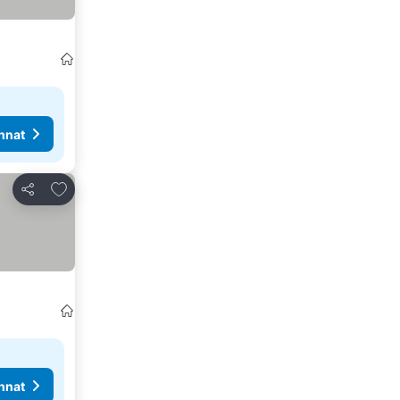
nnat
Lisää suosikkeihin
Jaa
nnat