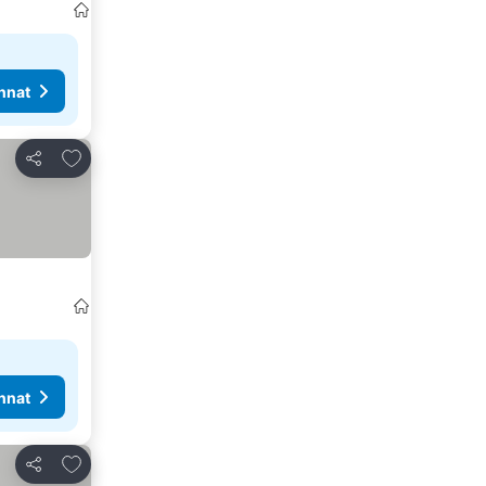
nnat
Lisää suosikkeihin
Jaa
nnat
Lisää suosikkeihin
Jaa