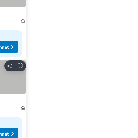
nnat
Lisää suosikkeihin
Jaa
nnat