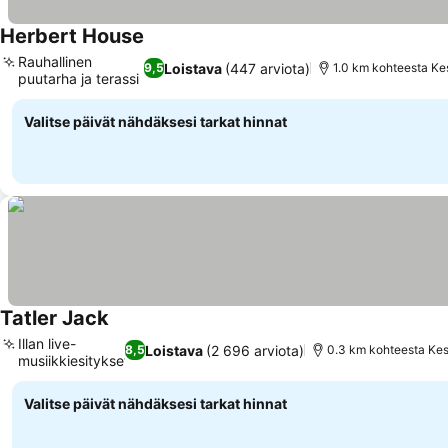
Herbert House
Rauhallinen
Loistava
(447 arviota)
9,5
1.0 km kohteesta Ke
puutarha ja terassi
Valitse päivät nähdäksesi tarkat hinnat
Tatler Jack
Illan live-
Loistava
(2 696 arviota)
8,5
0.3 km kohteesta Ke
musiikkiesitykset
Valitse päivät nähdäksesi tarkat hinnat