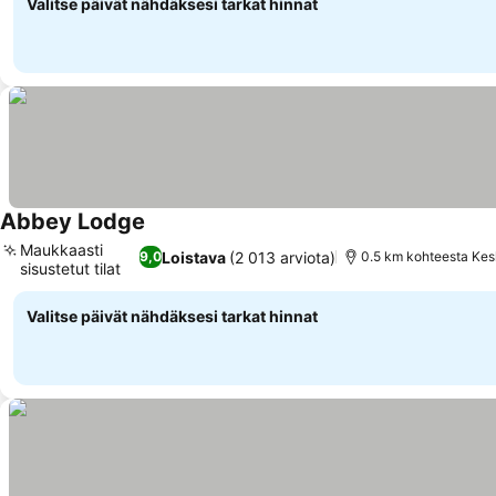
Valitse päivät nähdäksesi tarkat hinnat
Abbey Lodge
Maukkaasti
Loistava
(2 013 arviota)
9,0
0.5 km kohteesta Kes
sisustetut tilat
Valitse päivät nähdäksesi tarkat hinnat