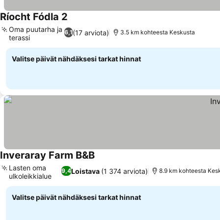
Ríocht Fódla 2
Oma puutarha ja
(17 arviota)
6,1
3.5 km kohteesta Keskusta
terassi
Valitse päivät nähdäksesi tarkat hinnat
Inveraray Farm B&B
Lasten oma
Loistava
(1 374 arviota)
9,4
8.9 km kohteesta Kes
ulkoleikkialue
Valitse päivät nähdäksesi tarkat hinnat