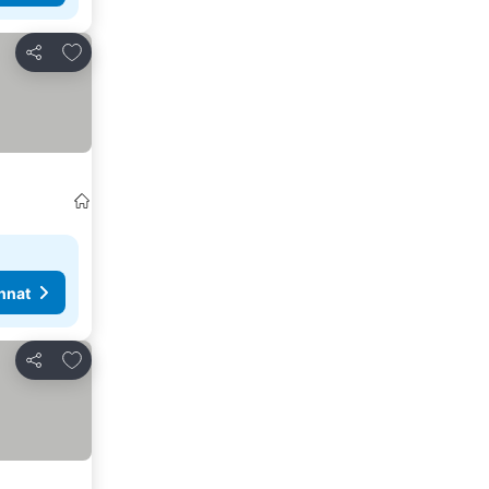
Lisää suosikkeihin
Jaa
nnat
Lisää suosikkeihin
Jaa