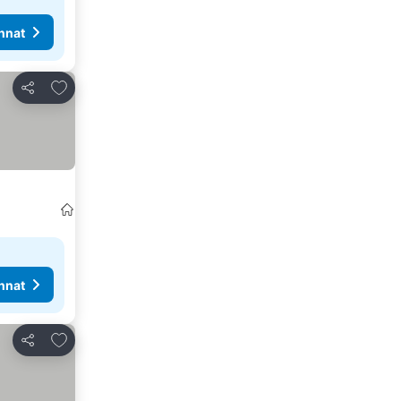
nnat
Lisää suosikkeihin
Jaa
nnat
Lisää suosikkeihin
Jaa