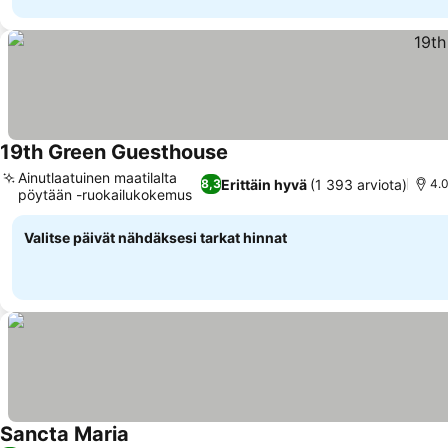
19th Green Guesthouse
Ainutlaatuinen maatilalta
Erittäin hyvä
(1 393 arviota)
8,3
4.
pöytään -ruokailukokemus
Valitse päivät nähdäksesi tarkat hinnat
Sancta Maria