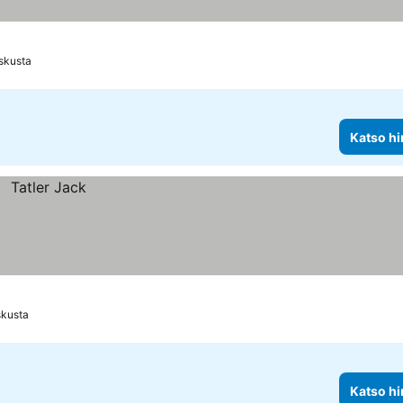
skusta
Katso hi
skusta
Katso hi