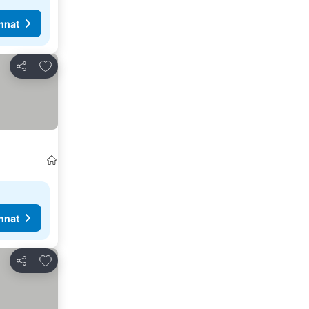
nnat
Lisää suosikkeihin
Jaa
nnat
Lisää suosikkeihin
Jaa