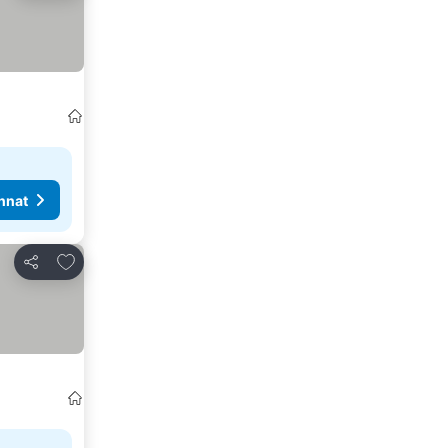
nnat
Lisää suosikkeihin
Jaa