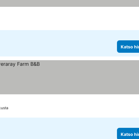
Katso hi
kusta
Katso hi