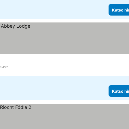
Katso hi
kusta
Katso hi