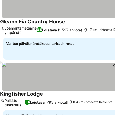
Gleann Fia Country House
Joenrantametsäinen
Loistava
(1 527 arviota)
9,5
1.7 km kohteesta 
ympäristö
Valitse päivät nähdäksesi tarkat hinnat
Kingfisher Lodge
Palkittu
Loistava
(795 arviota)
9,4
0.4 km kohteesta Keskusta
tunnustus